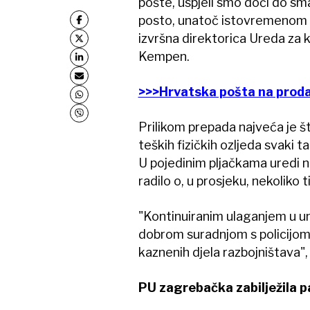
pošte, uspjeli smo doći do s
posto, unatoč istovremenom po
izvršna direktorica Ureda za 
Kempen.
>>>Hrvatska pošta na proda
Prilikom prepada najveća je šte
teških fizičkih ozljeda svaki 
U pojedinim pljačkama uredi n
radilo o, u prosjeku, nekoliko
"Kontinuiranim ulaganjem u un
dobrom suradnjom s policijom
kaznenih djela razbojništava",
PU zagrebačka zabilježila p