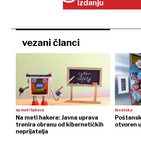
izdanju
vezani članci
na meti hakera
hrvatska
Na meti hakera: Javna uprava
Poštansk
trenira obranu od kibernetičkih
otvoren u
neprijatelja