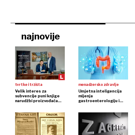
najnovije
tvrtke i tržišta
menadžersko zdravlje
Velik interes za
Umjetna inteligencija
subvencije puni knjige
mijenja
narudžbi proizvođača
gastroenterologiju i
dizala
endoskopiju