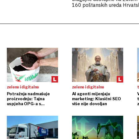
160 poštanskih ureda Hrvats
zeleno i digitalno
zeleno i digitalno
t
Potražnja nadmašuje
AI agenti mijenjaju
proizvodnju: Tajna
marketing: Klasični SEO
t
uspjeha OPG-a s
više nije dovoljan
glistama