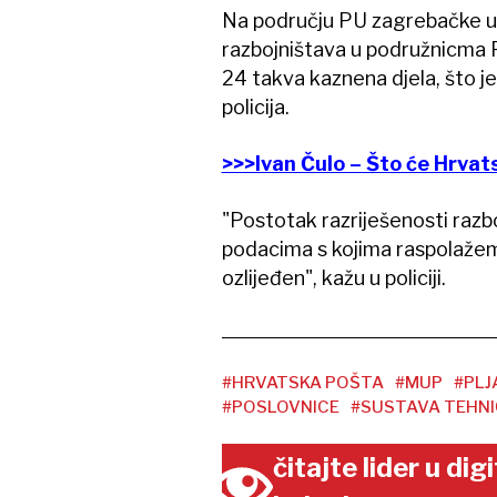
Na području PU zagrebačke u 
razbojništava u podružnicma P
24 takva kaznena djela, što je
policija.
>>>Ivan Čulo – Što će Hrvat
"Postotak razriješenosti razbo
podacima s kojima raspolažemo
ozlijeđen", kažu u policiji.
#HRVATSKA POŠTA
#MUP
#PLJ
#POSLOVNICE
#SUSTAVA TEHNI
čitajte lider u di