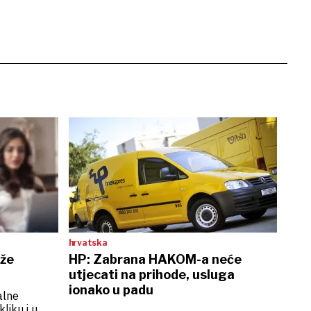
hrvatska
rže
HP: Zabrana HAKOM-a neće
utjecati na prihode, usluga
ionako u padu
alne
liku i u