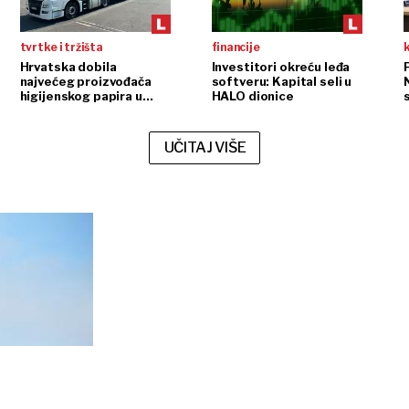
tvrtke i tržišta
financije
Hrvatska dobila
Investitori okreću leđa
P
najvećeg proizvođača
softveru: Kapital seli u
higijenskog papira u
HALO dionice
regiji
UČITAJ VIŠE