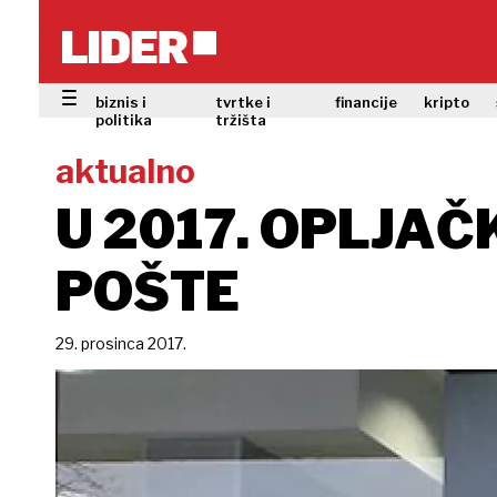
biznis i
tvrtke i
financije
kripto
politika
tržišta
aktualno
U 2017. OPLJA
POŠTE
29. prosinca 2017.