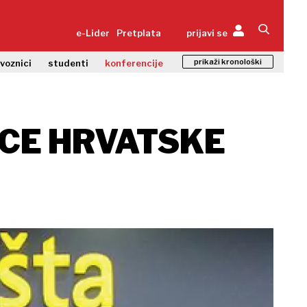
e-Lider
Pretplata
prijavi se
prikaži kronološki
zvoznici
studenti
konferencije
ICE HRVATSKE