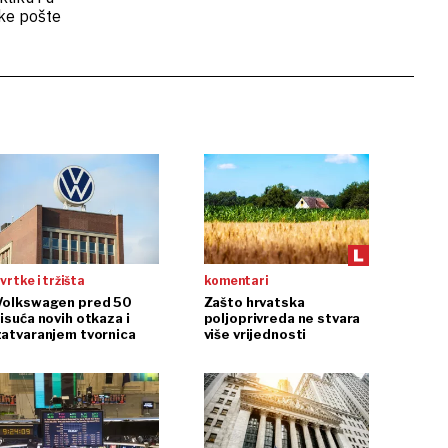
ke pošte
vrtke i tržišta
komentari
Volkswagen pred 50
Zašto hrvatska
isuća novih otkaza i
poljoprivreda ne stvara
zatvaranjem tvornica
više vrijednosti