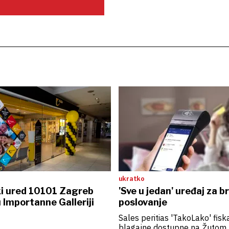
ukratko
i ured 10101 Zagreb
'Sve u jedan' uređaj za b
 Importanne Galleriji
poslovanje
Sales peritias 'TakoLako' fisk
blagajne dostupne na Žutom k