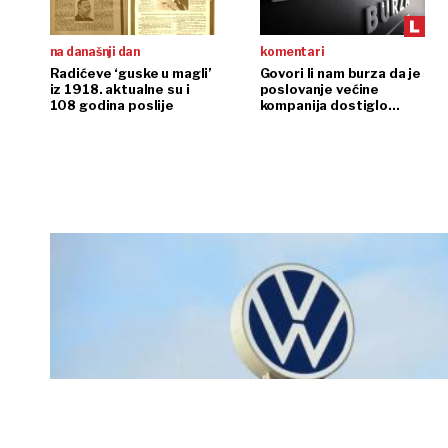
na današnji dan
komentari
Radićeve ‘guske u magli’
Govori li nam burza da je
iz 1918. aktualne su i
poslovanje većine
108 godina poslije
kompanija dostiglo
plafon?