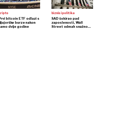
kripto
biznis i politika
rvi bitcoin ETF odlazi s
SAD šokirao pad
Njujorške burze nakon
zaposlenosti, Wall
samo dvije godine
Street odmah snažno
reagirao