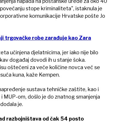
manjenja napada na poštanske urede za oko 40
većanju stope kriminaliteta", istaknula je
korporativne komunikacije Hrvatske pošte Jo
ji trgovačke robe zarađuje kao Zara
ta učinjena djelatnicima, jer iako nije bilo
takav događaj dovodi ih u stanje šoka.
isu oštećeni za veće količine novca već se
 tisuća kuna, kaže Kempen.
apređenje sustava tehničke zaštite, kao i
 i MUP-om, došlo je do znatnog smanjenja
 dodala je.
ad razbojništava od čak 54 posto