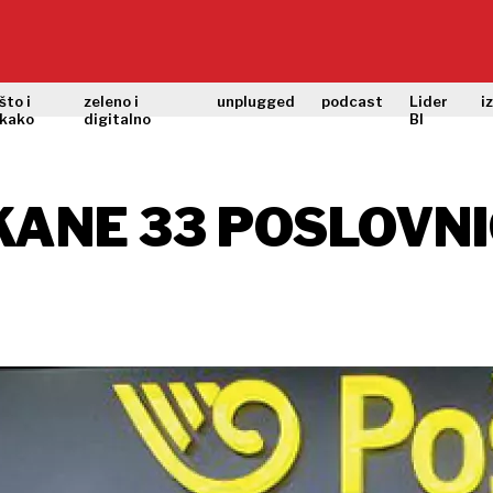
što i
zeleno i
unplugged
podcast
Lider
i
kako
digitalno
BI
ČKANE 33 POSLOVN