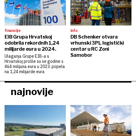
financije
info
EIB Grupa Hrvatskoj
DB Schenker otvara
odobrila rekordnih 1,24
vrhunski 3PL logistički
milijarde eura u 2024.
centar u RC Zoni
Samobor
Ulaganja Grupe EIB-a u
Hrvatskoj prošle su se godine s
464 milijuna eura u 2023. popela
na 1,24 milijarde eura
najnovije