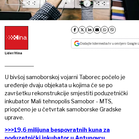
Dodajte lidermedia.hr u omiljeni Google i
Lider/Hina
U bivšoj samoborskoj vojarni Taborec počelo je
uređenje dvaju objekata u kojima će se po
završetku rekonstrukcije smjestiti poduzetnički
inkubator Mali tehnopolis Samobor - MTS,
priopćeno je u četvrtak samoborske Gradske
uprave.
>>>19,6 milijuna bespovratnih kuna za
poduzetnički inkubator u Antunovcu