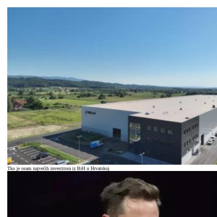
Tko je osam najvećih investitora iz BiH u Hrvatskoj