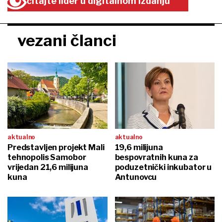
čitajte lider u digitalnom izdanju
vezani članci
aktualno
aktualno
Predstavljen projekt Mali
19,6 milijuna
tehnopolis Samobor
bespovratnih kuna za
vrijedan 21,6 milijuna
poduzetnički inkubator u
kuna
Antunovcu