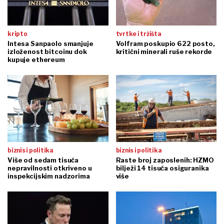
kripto
tvrtke i tržišta
Intesa Sanpaolo smanjuje
Volfram poskupio 622 posto,
izloženost bitcoinu dok
kritični minerali ruše rekorde
kupuje ethereum
biznis i politika
biznis i politika
Više od sedam tisuća
Raste broj zaposlenih: HZMO
nepravilnosti otkriveno u
bilježi 14 tisuća osiguranika
inspekcijskim nadzorima
više