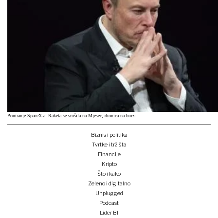
Poniranje SpaceX-a: Raketa se srušila na Mjesec, dionica na burzi
Biznis i politika
Tvrtke i tržišta
Financije
Kripto
Što i kako
Zeleno i digitalno
Unplugged
Podcast
Lider BI