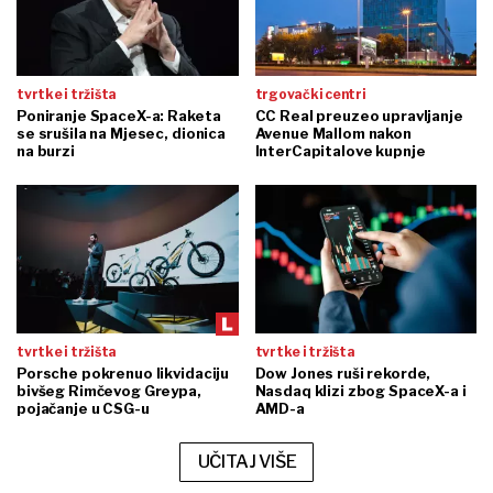
tvrtke i tržišta
trgovački centri
Poniranje SpaceX-a: Raketa
CC Real preuzeo upravljanje
se srušila na Mjesec, dionica
Avenue Mallom nakon
na burzi
InterCapitalove kupnje
tvrtke i tržišta
tvrtke i tržišta
Porsche pokrenuo likvidaciju
Dow Jones ruši rekorde,
bivšeg Rimčevog Greypa,
Nasdaq klizi zbog SpaceX-a i
pojačanje u CSG-u
AMD-a
UČITAJ VIŠE