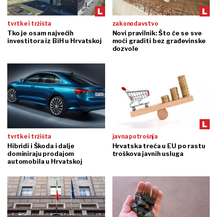
tvrtke i tržišta
zakonodavstvo
Tko je osam najvećih
Novi pravilnik: Što će se sve
investitora iz BiH u Hrvatskoj
moći graditi bez građevinske
dozvole
tvrtke i tržišta
javna potrošnja
Hibridi i Škoda i dalje
Hrvatska treća u EU po rastu
dominiraju prodajom
troškova javnih usluga
automobila u Hrvatskoj