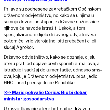
Prijave su podnesene zagrebačkom Općinskom
državnom odvjetništvu, no kako se u njima u
sumnju dovodi postupanje državne dužnosnice
njihove će navode istražiti Uskok, a tom
specijaliziranom dijelu državnog odvjetništva
potom će, vrlo vjerojatno, biti prebačen i cijeli
slučaj Agrokor.
Državno odvjetništvo, kako se doznaje, cijelu
aferu prati od objave prvih spornih e-mailova, a
istražuje i sadržaj dokumentacije, odnosno sms-
ova, koju je Državnom odvjetništvu proslijedio
HHO i ured predsjednice Republike.
>>> Marić pohvalio Ćorića: Bio bi dobar
ministar gospodarstva
U rasvjetljavanje afere hotmail uz državno