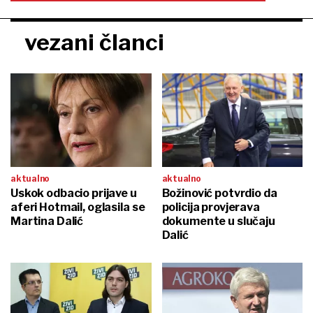
vezani članci
aktualno
aktualno
Uskok odbacio prijave u
Božinović potvrdio da
aferi Hotmail, oglasila se
policija provjerava
Martina Dalić
dokumente u slučaju
Dalić