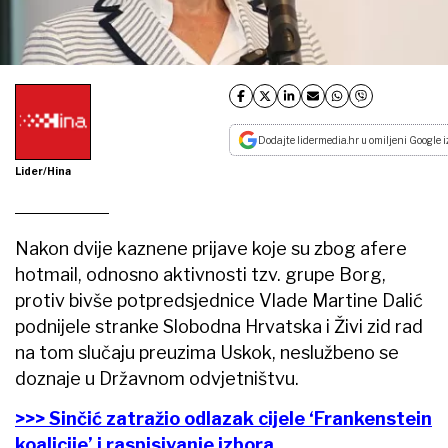
Dodajte lidermedia.hr u omiljeni Google i
Lider/Hina
Nakon dvije kaznene prijave koje su zbog afere
hotmail, odnosno aktivnosti tzv. grupe Borg,
protiv bivše potpredsjednice Vlade Martine Dalić
podnijele stranke Slobodna Hrvatska i Živi zid rad
na tom slučaju preuzima Uskok, neslužbeno se
doznaje u Državnom odvjetništvu.
>>> Sinčić zatražio odlazak cijele ‘Frankenstein
koalicije’ i raspisivanje izbora