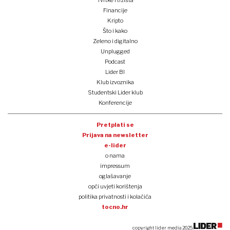
Tvrtke i tržišta
Financije
Kripto
Što i kako
Zeleno i digitalno
Unplugged
Podcast
Lider BI
Klub izvoznika
Studentski Lider klub
Konferencije
Pretplati se
Prijava na newsletter
e-lider
o nama
impressum
oglašavanje
opći uvjeti korištenja
politika privatnosti i kolačića
tocno.hr
copyright lider media 2025.