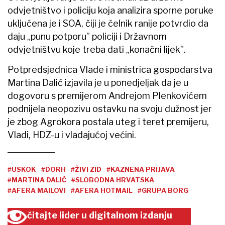
odvjetništvo i policiju koja analizira sporne poruke
uključena je i SOA, čiji je čelnik ranije potvrdio da
daju „punu potporu” policiji i Državnom
odvjetništvu koje treba dati „konačni lijek”.
Potpredsjednica Vlade i ministrica gospodarstva
Martina Dalić izjavila je u ponedjeljak da je u
dogovoru s premijerom Andrejom Plenkovićem
podnijela neopozivu ostavku na svoju dužnost jer
je zbog Agrokora postala uteg i teret premijeru,
Vladi, HDZ-u i vladajućoj većini.
#USKOK
#DORH
#ŽIVI ZID
#KAZNENA PRIJAVA
#MARTINA DALIĆ
#SLOBODNA HRVATSKA
#AFERA MAILOVI
#AFERA HOTMAIL
#GRUPA BORG
čitajte lider u digitalnom izdanju