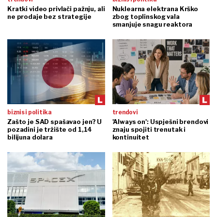
Kratki video privlači pažnju, ali
Nuklearna elektrana Krško
ne prodaje bez strategije
zbog toplinskog vala
smanjuje snagu reaktora
biznis i politika
trendovi
Zašto je SAD spašavao jen? U
'Always on': Uspješni brendovi
pozadini je tržište od 1,14
znaju spojiti trenutak i
bilijuna dolara
kontinuitet