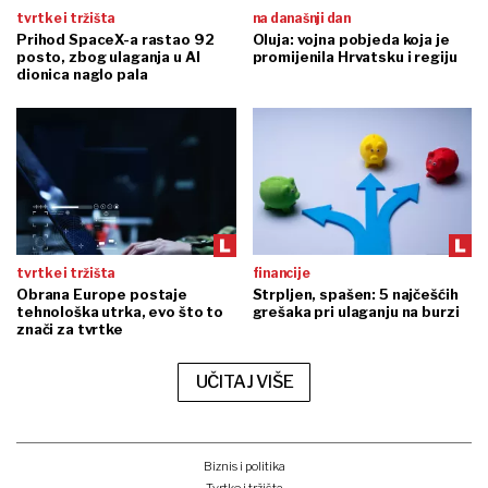
tvrtke i tržišta
na današnji dan
Prihod SpaceX-a rastao 92
Oluja: vojna pobjeda koja je
posto, zbog ulaganja u AI
promijenila Hrvatsku i regiju
dionica naglo pala
tvrtke i tržišta
financije
Obrana Europe postaje
Strpljen, spašen: 5 najčešćih
tehnološka utrka, evo što to
grešaka pri ulaganju na burzi
znači za tvrtke
UČITAJ VIŠE
Biznis i politika