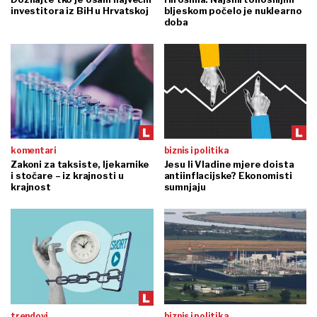
investitora iz BiH u Hrvatskoj
bljeskom počelo je nuklearno
doba
komentari
biznis i politika
Zakoni za taksiste, ljekarnike
Jesu li Vladine mjere doista
i stočare – iz krajnosti u
antiinflacijske? Ekonomisti
krajnost
sumnjaju
trendovi
biznis i politika