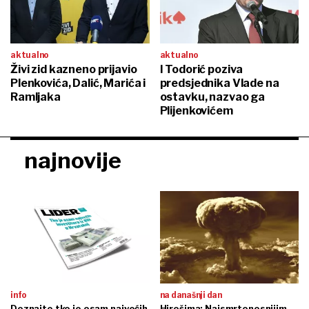
aktualno
aktualno
Živi zid kazneno prijavio
I Todorić poziva
Plenkovića, Dalić, Marića i
predsjednika Vlade na
Ramljaka
ostavku, nazvao ga
Plijenkovićem
najnovije
info
na današnji dan
Doznajte tko je osam najvećih
Hirošima: Najsmrtonosnijim