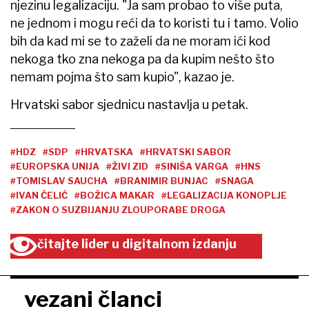
njezinu legalizaciju. "Ja sam probao to više puta,
ne jednom i mogu reći da to koristi tu i tamo. Volio
bih da kad mi se to zaželi da ne moram ići kod
nekoga tko zna nekoga pa da kupim nešto što
nemam pojma što sam kupio", kazao je.
Hrvatski sabor sjednicu nastavlja u petak.
#HDZ
#SDP
#HRVATSKA
#HRVATSKI SABOR
#EUROPSKA UNIJA
#ŽIVI ZID
#SINIŠA VARGA
#HNS
#TOMISLAV SAUCHA
#BRANIMIR BUNJAC
#SNAGA
#IVAN ČELIĆ
#BOŽICA MAKAR
#LEGALIZACIJA KONOPLJE
#ZAKON O SUZBIJANJU ZLOUPORABE DROGA
čitajte lider u digitalnom izdanju
vezani članci