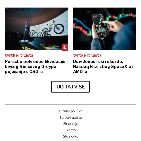
tvrtke i tržišta
tvrtke i tržišta
Porsche pokrenuo likvidaciju
Dow Jones ruši rekorde,
bivšeg Rimčevog Greypa,
Nasdaq klizi zbog SpaceX-a i
pojačanje u CSG-u
AMD-a
UČITAJ VIŠE
Biznis i politika
Tvrtke i tržišta
Financije
Kripto
Što i kako