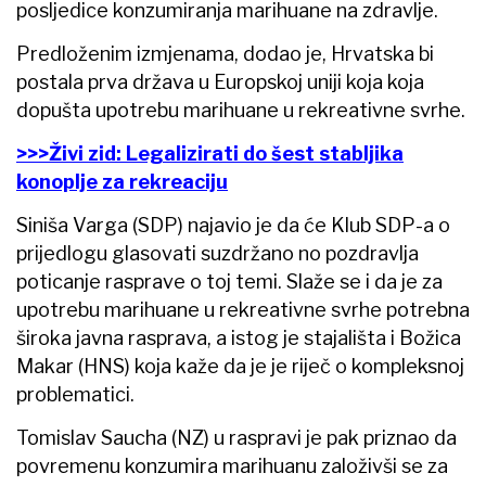
posljedice konzumiranja marihuane na zdravlje.
Predloženim izmjenama, dodao je, Hrvatska bi
postala prva država u Europskoj uniji koja koja
dopušta upotrebu marihuane u rekreativne svrhe.
>>>Živi zid: Legalizirati do šest stabljika
konoplje za rekreaciju
Siniša Varga (SDP) najavio je da će Klub SDP-a o
prijedlogu glasovati suzdržano no pozdravlja
poticanje rasprave o toj temi. Slaže se i da je za
upotrebu marihuane u rekreativne svrhe potrebna
široka javna rasprava, a istog je stajališta i Božica
Makar (HNS) koja kaže da je je riječ o kompleksnoj
problematici.
Tomislav Saucha (NZ) u raspravi je pak priznao da
povremenu konzumira marihuanu založivši se za