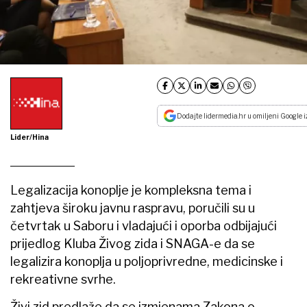
Dodajte lidermedia.hr u omiljeni Google i
Lider/Hina
Legalizacija konoplje je kompleksna tema i
zahtjeva široku javnu raspravu, poručili su u
četvrtak u Saboru i vladajući i oporba odbijajući
prijedlog Kluba Živog zida i SNAGA-e da se
legalizira konoplja u poljoprivredne, medicinske i
rekreativne svrhe.
Živi zid predlaže da se izmjenama Zakona o