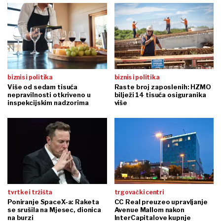
biznis i politika
biznis i politika
Više od sedam tisuća
Raste broj zaposlenih: HZMO
nepravilnosti otkriveno u
bilježi 14 tisuća osiguranika
inspekcijskim nadzorima
više
tvrtke i tržišta
trgovački centri
Poniranje SpaceX-a: Raketa
CC Real preuzeo upravljanje
se srušila na Mjesec, dionica
Avenue Mallom nakon
na burzi
InterCapitalove kupnje