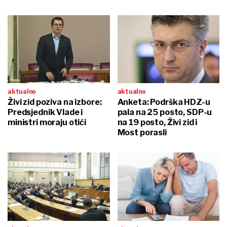
aktualno
aktualno
Živi zid poziva na izbore:
Anketa: Podrška HDZ-u
Predsjednik Vlade i
pala na 25 posto, SDP-u
ministri moraju otići
na 19 posto, Živi zid i
Most porasli