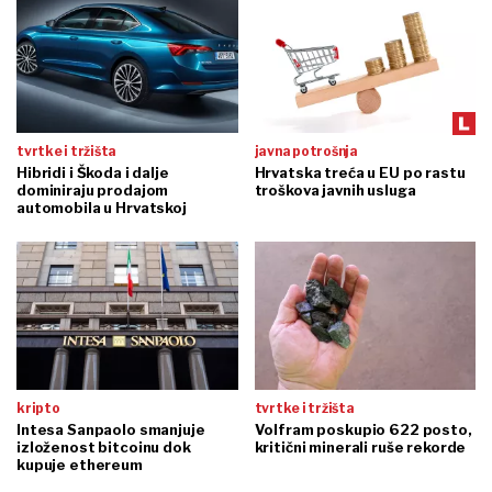
tvrtke i tržišta
javna potrošnja
Hibridi i Škoda i dalje
Hrvatska treća u EU po rastu
dominiraju prodajom
troškova javnih usluga
automobila u Hrvatskoj
kripto
tvrtke i tržišta
Intesa Sanpaolo smanjuje
Volfram poskupio 622 posto,
izloženost bitcoinu dok
kritični minerali ruše rekorde
kupuje ethereum