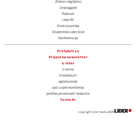
Zeleno i digitalno
Unplugged
Podcast
Lider BI
Klub izvoznika
Studentski Lider klub
Konferencije
Pretplati se
Prijava na newsletter
e-lider
o nama
impressum
oglašavanje
opći uvjeti korištenja
politika privatnosti i kolačića
tocno.hr
copyright lider media 2025.