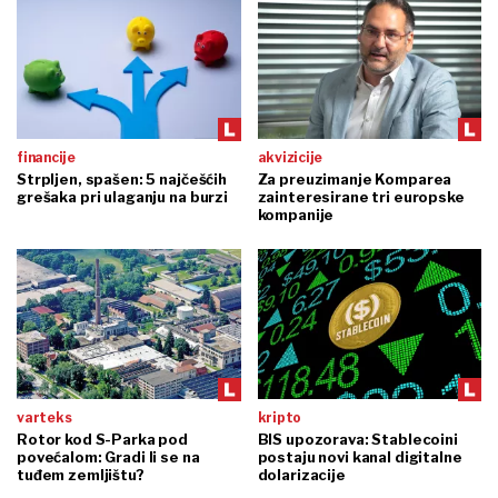
financije
akvizicije
Strpljen, spašen: 5 najčešćih
Za preuzimanje Komparea
grešaka pri ulaganju na burzi
zainteresirane tri europske
kompanije
varteks
kripto
Rotor kod S-Parka pod
BIS upozorava: Stablecoini
povećalom: Gradi li se na
postaju novi kanal digitalne
tuđem zemljištu?
dolarizacije