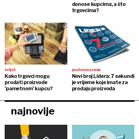
donose kupcima, a što
trgovcima?
svijet
poslovna scena
Kako trgovci mogu
Novi broj Lidera: 7 sekundi
prodati proizvode
je vrijeme koje imate za
'pametnom' kupcu?
prodaju proizvoda
najnovije