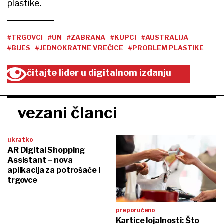
plastike.
#TRGOVCI
#UN
#ZABRANA
#KUPCI
#AUSTRALIJA
#BIJES
#JEDNOKRATNE VREĆICE
#PROBLEM PLASTIKE
čitajte lider u digitalnom izdanju
vezani članci
ukratko
AR Digital Shopping
Assistant – nova
aplikacija za potrošače i
trgovce
preporučeno
Kartice lojalnosti: Što