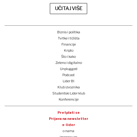
UČITAJ VIŠE
Biznis i politika
Tvrtke i tržišta
Financije
Kripto
Što i kako
Zeleno i digitalno
Unplugged
Podcast
Lider BI
Klub izvoznika
Studentski Lider klub
Konferencije
Pretplati se
Prijava na newsletter
e-lider
o nama