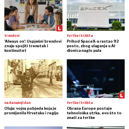
trendovi
tvrtke i tržišta
'Always on': Uspješni brendovi
Prihod SpaceX-a rastao 92
znaju spojiti trenutak i
posto, zbog ulaganja u AI
kontinuitet
dionica naglo pala
na današnji dan
tvrtke i tržišta
Oluja: vojna pobjeda koja je
Obrana Europe postaje
promijenila Hrvatsku i regiju
tehnološka utrka, evo što to
znači za tvrtke