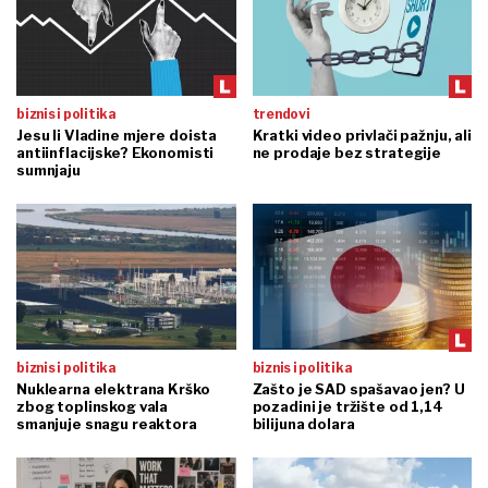
biznis i politika
trendovi
Jesu li Vladine mjere doista
Kratki video privlači pažnju, ali
antiinflacijske? Ekonomisti
ne prodaje bez strategije
sumnjaju
biznis i politika
biznis i politika
Nuklearna elektrana Krško
Zašto je SAD spašavao jen? U
zbog toplinskog vala
pozadini je tržište od 1,14
smanjuje snagu reaktora
bilijuna dolara