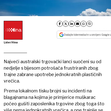
Dodajte lidermedia.hr u omiljeni Google i
Lider/Hina
Najveći australski trgovački lanci suočeni su od
nedjelje s bijesom potrošača frustriranih zbog
trajne zabrane upotrebe jednokratnih plastičnih
vrećica.
Prema lokalnom tisku brojni su incidenti na
blagajnama na kojima je primjerice muškarac
počeo gušiti zaposlenika trgovine zbog toga što
više nema jednokratnih vrećica, a one trajnije se