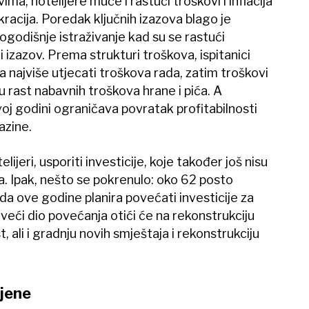
a, hotelijere muče i rastući troškovi i inflacija
okracija. Poredak ključnih izazova blago je
ogodišnje istraživanje kad su se rastući
i izazov. Prema strukturi troškova, ispitanici
 najviše utjecati troškova rada, zatim troškovi
 rast nabavnih troškova hrane i pića. A
oj godini ograničava povratak profitabilnosti
azine.
elijeri, usporiti investicije, koje također još nisu
. Ipak, nešto se pokrenulo: oko 62 posto
 da ove godine planira povećati investicije za
veći dio povećanja otići će na rekonstrukciju
, ali i gradnju novih smještaja i rekonstrukciju
ijene