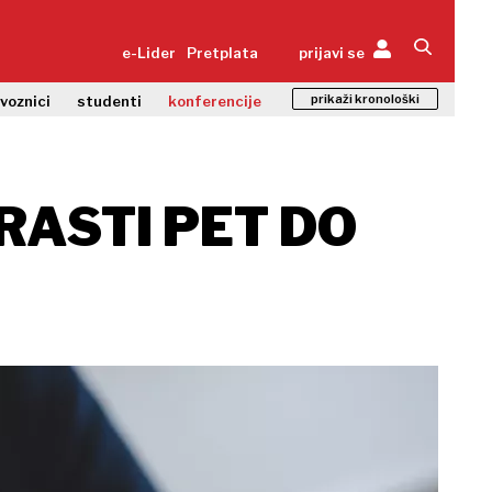
e-Lider
Pretplata
prijavi se
prikaži kronološki
zvoznici
studenti
konferencije
RASTI PET DO