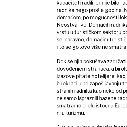
kapaciteti radili jer nije bilo
radnika nego prošle godine. Na
domaćom, po mogućnosti lokal
Neostvarive! Domaćih radnika
vrstu u turističkom sektoru po
se, naravno, domaćim turističk
i to se gotovo više ne smatr
Dok se njih pokušava zadržati
dovođenjem stranaca, a birokr
izazove pitate hotelijere, kao
birokraciju pri zapošljavanju t
stranih radnika kao neke od pr
ne samo ispraznili bazene radn
smatramo cijelu istočnu Euro
ni u turizmu.