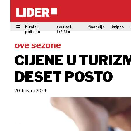
biznis i
tvrtke i
financije
kripto
politika
tržišta
ove sezone
CIJENE U TURIZ
DESET POSTO
20. travnja 2024.