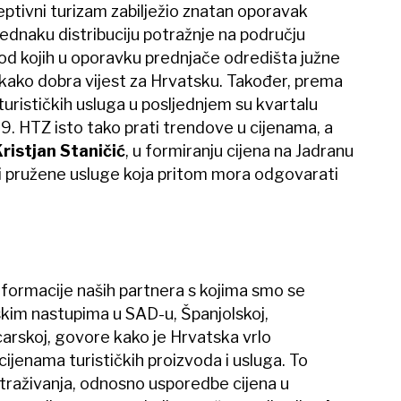
eptivni turizam zabilježio znatan oporavak
ejednaku distribuciju potražnje na području
, od kojih u oporavku prednjače odredišta južne
kako dobra vijest za Hrvatsku. Također, prema
urističkih usluga u posljednjem su kvartalu
9. HTZ isto tako prati trendove u cijenama, a
ristjan Staničić
, u formiranju cijena na Jadranu
ti pružene usluge koja pritom mora odgovarati
informacije naših partnera s kojima smo se
kim nastupima u SAD-u, Španjolskoj,
vicarskoj, govore kako je Hrvatska vrlo
jenama turističkih proizvoda i usluga. To
straživanja, odnosno usporedbe cijena u