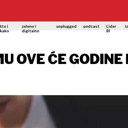
što i
zeleno i
unplugged
podcast
Lider
i
kako
digitalno
BI
MU OVE ĆE GODINE 