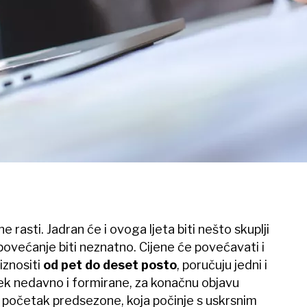
e rasti. Jadran će i ovoga ljeta biti nešto skuplji
povećanje biti neznatno. Cijene će povećavati i
 iznositi
od pet do deset posto
, poručuju jedni i
tek nedavno i formirane, za konačnu objavu
e, početak predsezone, koja počinje s uskrsnim