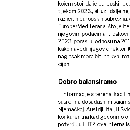
kojem stoji da je europski rec
tijekom 2023., ali uz i dalje n
različitih europskih subregija
Europe/Mediterana, što je ite
njegovim podacima, troškovi t
2023. porasli u odnosu na 201
kako navodi njegov direktor
K
naglasak mora biti na kvalite
cijeni.
Dobro balansiramo
– Informacije s terena, kao i 
susreli na dosadašnjim sajams
Njemačkoj, Austriji, Italiji i Š
konkurentna kad govorimo o ci
potvrđuju i HTZ-ova interna i