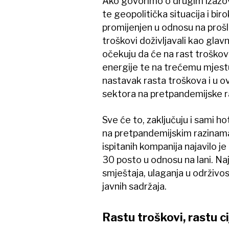
Ako govorimo o drugim izazovim
te geopolitička situacija i bir
promijenjen u odnosu na prošl
troškovi doživljavali kao glavn
očekuju da će na rast troškova
energije te na trećemu mjestu
nastavak rasta troškova i u ov
sektora na pretpandemijske r
Sve će to, zaključuju i sami hot
na pretpandemijskim razinama
ispitanih kompanija najavilo je
30 posto u odnosu na lani. Naj
smještaja, ulaganja u održivost
javnih sadržaja.
Rastu troškovi, rastu c