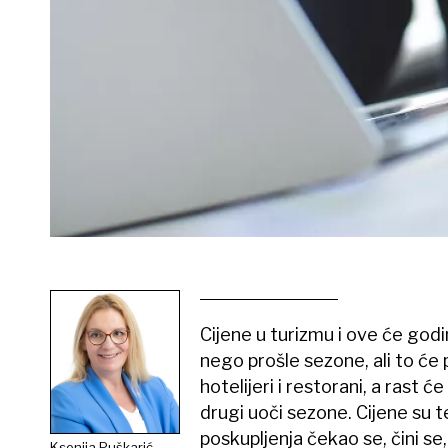
Cijene u turizmu i ove će godin
nego prošle sezone, ali to će 
hotelijeri i restorani, a rast će
drugi uoči sezone. Cijene su 
poskupljenja čekao se, čini s
Ksenija Puškarić