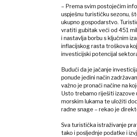
– Prema svim postojećim inf
uspješnu turističku sezonu, što j
ukupno gospodarstvo. Turistič
vratiti gubitak veći od 451 mi
i nastavlja borbu s ključnim 
inflacijskog rasta troškova ko
investicijski potencijal sektor
Budući da je jačanje investicij
ponude jedini način zadržavan
važno je pronaći načine na koj
Usto trebamo riješiti izazove
morskim lukama te uložiti do
radne snage – rekao je direk
Sva turistička istraživanje pra
tako i posljednje podatke i i