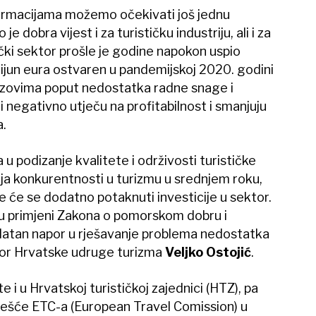
ormacijama možemo očekivati još jednu
e dobra vijest i za turističku industriju, ali i za
ki sektor prošle je godine napokon uspio
lijun eura ostvaren u pandemijskoj 2020. godini
izazovima poput nedostatka radne snage i
ji negativno utječu na profitabilnost i smanjuju
a.
a u podizanje kvalitete i održivosti turističke
ja konkurentnosti u turizmu u srednjem roku,
e će se dodatno potaknuti investicije u sektor.
 u primjeni Zakona o pomorskom dobru i
datan napor u rješavanje problema nedostatka
tor Hrvatske udruge turizma
Veljko Ostojić
​.
te i u Hrvatskoj turističkoj zajednici (HTZ), pa
zvješće ETC-a (European Travel Comission) u