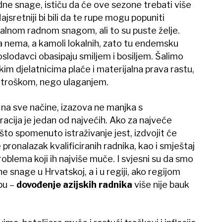
 radne snage, ističu da će ove sezone trebati više
jsretniji bi bili da te rupe mogu popuniti
nom radnom snagom, ali to su puste želje.
 nema, a kamoli lokalnih, zato tu endemsku
slodavci obasipaju smiljem i bosiljem. Šalimo
im djelatnicima plaće i materijalna prava rastu,
a troškom, nego ulaganjem.
 na sve načine, izazova ne manjka s
acija je jedan od najvećih. Ako za najveće
 što spomenuto istraživanje jest, izdvojit će
e pronalazak kvalificiranih radnika, kao i smještaj
oblema koji ih najviše muče. I svjesni su da smo
e snage u Hrvatskoj, a i u regiji, ako regijom
pu –
dovođenje azijskih radnika
više nije bauk