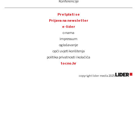
Konferencije
Pretplati se
Prijava na newsletter
e-lider
o nama
impressum
oglašavanje
opći uvjeti korištenja
politika privatnosti i kolačića
tocno.hr
copyright lider media 2025.