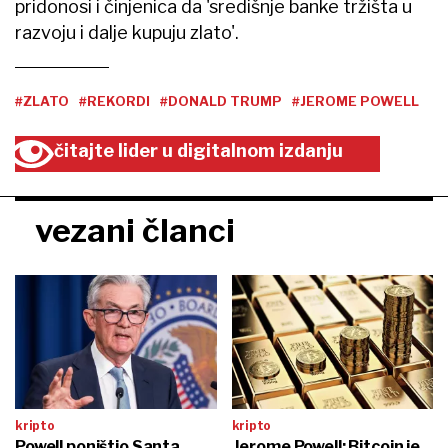
pridonosi i činjenica da 'središnje banke tržišta u
razvoju i dalje kupuju zlato'.
#ZLATO
#REKORDI
#DONALD TRUMP
#JEROME POWELL
čitajte lider u digitalnom izdanju
vezani članci
kripto
kripto
Powell poništio Santa
Jerome Powell: Bitcoin je