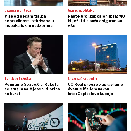
biznis i politika
biznis i politika
Više od sedam tisuća
Raste broj zaposlenih: HZMO
nepravilnosti otkriveno u
bilježi 14 tisuća osiguranika
inspekcijskim nadzorima
više
tvrtke i tržišta
trgovački centri
Poniranje SpaceX-a: Raketa
CC Real preuzeo upravljanje
se srušila na Mjesec, dionica
Avenue Mallom nakon
na burzi
InterCapitalove kupnje