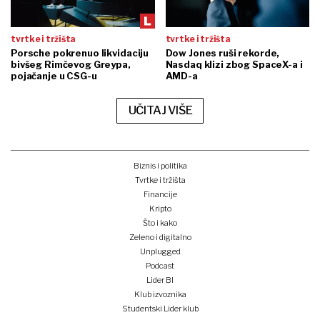
tvrtke i tržišta
tvrtke i tržišta
Porsche pokrenuo likvidaciju
Dow Jones ruši rekorde,
bivšeg Rimčevog Greypa,
Nasdaq klizi zbog SpaceX-a i
pojačanje u CSG-u
AMD-a
UČITAJ VIŠE
Biznis i politika
Tvrtke i tržišta
Financije
Kripto
Što i kako
Zeleno i digitalno
Unplugged
Podcast
Lider BI
Klub izvoznika
Studentski Lider klub