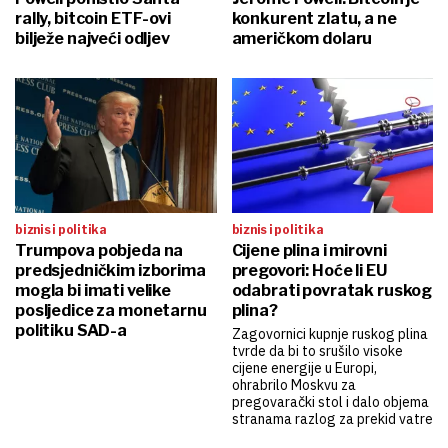
rally, bitcoin ETF-ovi
konkurent zlatu, a ne
bilježe najveći odljev
američkom dolaru
biznis i politika
biznis i politika
Trumpova pobjeda na
Cijene plina i mirovni
predsjedničkim izborima
pregovori: Hoće li EU
mogla bi imati velike
odabrati povratak ruskog
posljedice za monetarnu
plina?
politiku SAD-a
Zagovornici kupnje ruskog plina
tvrde da bi to srušilo visoke
cijene energije u Europi,
ohrabrilo Moskvu za
pregovarački stol i dalo objema
stranama razlog za prekid vatre