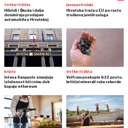
tvrtke i tržišta
javna potrošnja
Hibridi i Škoda i dalje
Hrvatska treća u EU po rastu
dominiraju prodajom
troškova javnih usluga
automobila u Hrvatskoj
kripto
tvrtke i tržišta
Intesa Sanpaolo smanjuje
Volfram poskupio 622 posto,
izloženost bitcoinu dok
kritični minerali ruše rekorde
kupuje ethereum