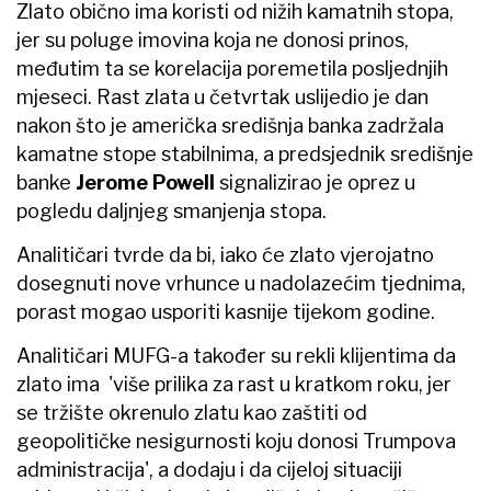
Zlato obično ima koristi od nižih kamatnih stopa,
jer su poluge imovina koja ne donosi prinos,
međutim ta se korelacija poremetila posljednjih
mjeseci. Rast zlata u četvrtak uslijedio je dan
nakon što je američka središnja banka zadržala
kamatne stope stabilnima, a predsjednik središnje
banke
Jerome
Powell
signalizirao je oprez u
pogledu daljnjeg smanjenja stopa.
Analitičari tvrde da bi, iako će zlato vjerojatno
dosegnuti nove vrhunce u nadolazećim tjednima,
porast mogao usporiti kasnije tijekom godine.
Analitičari MUFG-a također su rekli klijentima da
zlato ima 'više prilika za rast u kratkom roku, jer
se tržište okrenulo zlatu kao zaštiti od
geopolitičke nesigurnosti koju donosi Trumpova
administracija', a dodaju i da cijeloj situaciji