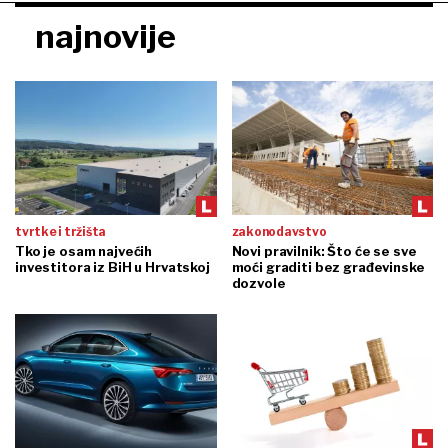
najnovije
tvrtke i tržišta
zakonodavstvo
Tko je osam najvećih
Novi pravilnik: Što će se sve
investitora iz BiH u Hrvatskoj
moći graditi bez građevinske
dozvole