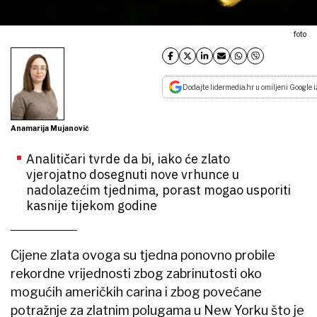
foto
Dodajte lidermedia.hr u omiljeni Google i
Anamarija Mujanović
Analitičari tvrde da bi, iako će zlato
vjerojatno dosegnuti nove vrhunce u
nadolazećim tjednima, porast mogao usporiti
kasnije tijekom godine
Cijene zlata ovoga su tjedna ponovno probile
rekordne vrijednosti zbog zabrinutosti oko
mogućih američkih carina i zbog povećane
potražnje za zlatnim polugama u New Yorku što je