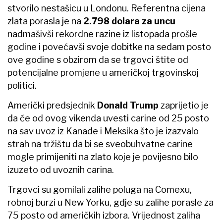
stvorilo nestašicu u Londonu. Referentna cijena
zlata porasla je na
2.798 dolara za uncu
nadmašivši rekordne razine iz listopada prošle
godine i povećavši svoje dobitke na sedam posto
ove godine s obzirom da se trgovci štite od
potencijalne promjene u američkoj trgovinskoj
politici.
Američki predsjednik
Donald Trump
zaprijetio je
da će od ovog vikenda uvesti carine od 25 posto
na sav uvoz iz Kanade i Meksika što je izazvalo
strah na tržištu da bi se sveobuhvatne carine
mogle primijeniti na zlato koje je povijesno bilo
izuzeto od uvoznih carina.
Trgovci su gomilali zalihe poluga na Comexu,
robnoj burzi u New Yorku, gdje su zalihe porasle za
75 posto od američkih izbora. Vrijednost zaliha