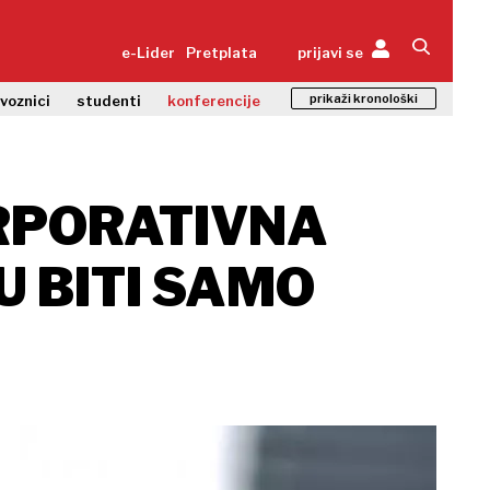
e-Lider
Pretplata
prijavi se
prikaži kronološki
zvoznici
studenti
konferencije
ORPORATIVNA
U BITI SAMO