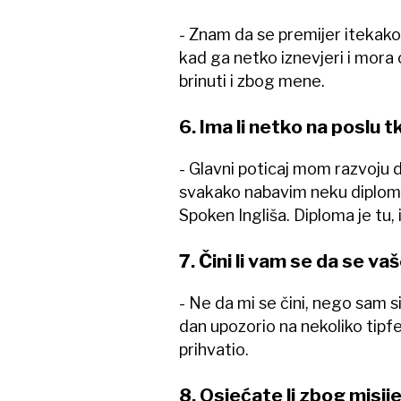
- Znam da se premijer itekako
kad ga netko iznevjeri i mora 
brinuti i zbog mene.
6. Ima li netko na poslu 
- Glavni poticaj mom razvoju d
svakako nabavim neku diplomu 
Spoken Ingliša. Diploma je tu,
7. Čini li vam se da se va
- Ne da mi se čini, nego sam 
dan upozorio na nekoliko tipfe
prihvatio.
8. Osjećate li zbog misij