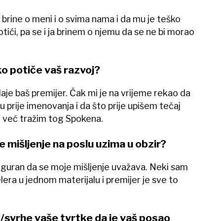
 brine o meni i o svima nama i da mu je teško
otići, pa se i ja brinem o njemu da se ne bi morao
tko potiče vaš razvoj?
aje baš premijer. Čak mi je na vrijeme rekao da
prije imenovanja i da što prije upišem tečaj
 i već tražim tog Spokena.
še mišljenje na poslu uzima u obzir?
siguran da se moje mišljenje uvažava. Neki sam
lera u jednom materijalu i premijer je sve to
e/svrhe vaše tvrtke da je vaš posao