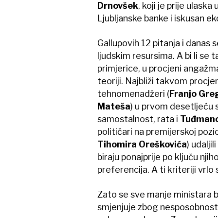
Drnovšek
, koji je prije ulask
Ljubljanske banke i iskusan e
Gallupovih 12 pitanja i danas 
ljudskim resursima. A bi li se t
primjerice, u procjeni angaž
teoriji. Najbliži takvom procjen
tehnomenadžeri (
Franjo Greg
Mateša
) u prvom desetljeću s
samostalnost, rata i
Tuđman
političari na premijerskoj poz
Tihomira Oreškovića
) udalji
biraju ponajprije po ključu nji
preferencija. A ti kriteriji vr
Zato se sve manje ministara b
smjenjuje zbog nesposobnosti