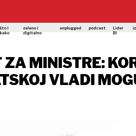
što i
zeleno i
unplugged
podcast
Lider
i
kako
digitalno
BI
 ZA MINISTRE: K
TSKOJ VLADI MOG