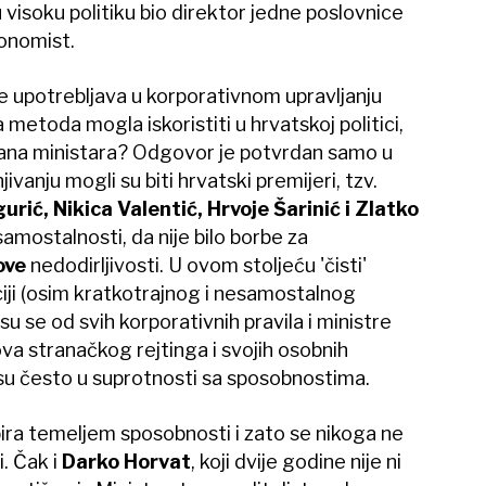
a u visoku politiku bio direktor jedne poslovnice
konomist.
se upotrebljava u korporativnom upravljanju
a metoda mogla iskoristiti u hrvatskoj politici,
mana ministara? Odgovor je potvrdan samo u
jivanju mogli su biti hrvatski premijeri, tzv.
urić, Nikica Valentić, Hrvoje Šarinić i Zlatko
amostalnosti, da nije bilo borbe za
ove
nedodirljivosti. U ovom stoljeću 'čisti'
iciji (osim kratkotrajnog i nesamostalnog
li su se od svih korporativnih pravila i ministre
hova stranačkog rejtinga i svojih osobnih
lo su često u suprotnosti sa sposobnostima.
ira temeljem sposobnosti i zato se nikoga ne
. Čak i
Darko Horvat
, koji dvije godine nije ni