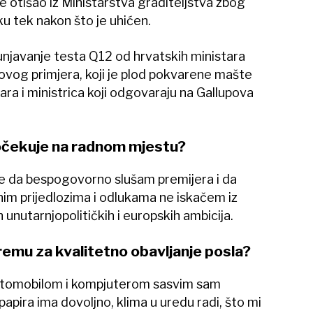
 otišao iz Ministarstva graditeljstva zbog
u tek nakon što je uhićen.
njavanje testa Q12 od hrvatskih ministara
 ovog primjera, koji je plod pokvarene mašte
ra i ministrica koji odgovaraju na Gallupova
s očekuje na radnom mjestu?
e da bespogovorno slušam premijera i da
im prijedlozima i odlukama ne iskačem iz
unutarnjopolitičkih i europskih ambicija.
opremu za kvalitetno obavljanje posla?
utomobilom i kompjuterom sasvim sam
, papira ima dovoljno, klima u uredu radi, što mi