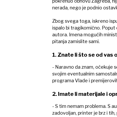
pokrenuo obnovu Zagreba, nije
nerada, nego je podnio ostavk
Zbog svega toga, iskreno ispu
ispalo bi tragikomično. Poput
autora. Imena mogućih minista
pitanja zamislite sami.
1. Znate li što se od va
- Naravno da znam, očekuje s
svojim eventualnim samostaln
programa Vlade i premijerovih 
2. Imate li materijale i 
- S tim nemam problema. S a
zadovoljan, printer je brz i tih