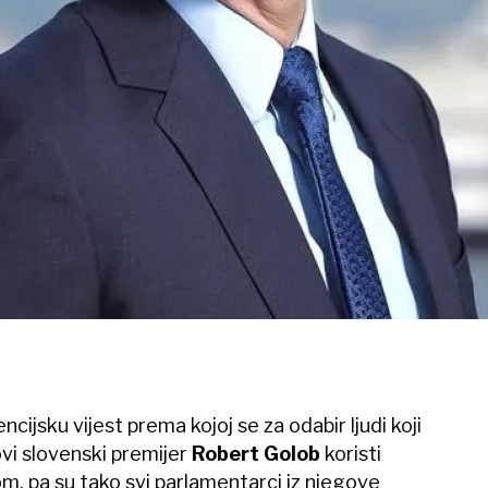
ncijsku vijest prema kojoj se za odabir ljudi koji
vi slovenski premijer
Robert Golob
koristi
m, pa su tako svi parlamentarci iz njegove