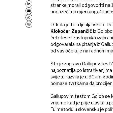
stranke morali odgovoriti na 1
poduzećima mjeri angažiranost
Otkrila je to u ljubljanskom 
Klokočar Zupančič
iz Golobov
četrdeset zastupnika izabranih
odgovarala na pitanja iz Gallup
od vas očekuje na radnom mje
Što je zapravo Gallupov test?
najpoznatija po istraživanjima
svijetu razvila je u 90-im god
pomaže tvrtkama da procijen
Gallupovim testom Golob se ko
vrijeme kad je prije ulaska u 
Tu metodu u slovensku je poli