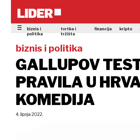
biznis i
tvrtke i
financije
kripto
politika
tržišta
biznis i politika
GALLUPOV TEST
PRAVILA U HRVA
KOMEDIJA
4. lipnja 2022.