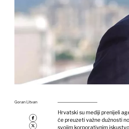
Goran Litvan
Hrvatski su mediji prenijeli age
će preuzeti važne dužnosti no
svojim korporativnim iskustvo