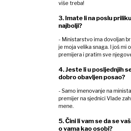
više treba!
3. Imate li na poslu prili
najbolji?
- Ministarstvo ima dovoljan br
je moja velika snaga. I još m
premijera i pratim sve njegove 
4. Jeste li u posljednjih 
dobro obavljen posao?
- Samo imenovanje na ministars
premijer na sjednici Vlade zahva
mene.
5. Čini li vam se da se va
o vama kao osobi?