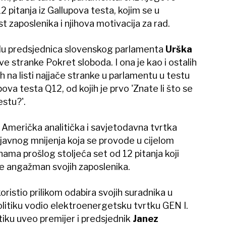
2 pitanja iz Gallupova testa, kojim se u
 zaposlenika i njihova motivacija za rad.
Delu predsjednica slovenskog parlamenta
Urška
e stranke Pokret sloboda. I ona je kao i ostalih
 na listi najjače stranke u parlamentu u testu
ova testa Q12, od kojih je prvo 'Znate li što se
stu?'.
 Američka analitička i savjetodavna tvrtka
 javnog mnijenja koja se provode u cijelom
inama prošlog stoljeća set od 12 pitanja koji
e angažman svojih zaposlenika.
ristio prilikom odabira svojih suradnika u
politiku vodio elektroenergetsku tvrtku GEN I.
tiku uveo premijer i predsjednik
Janez