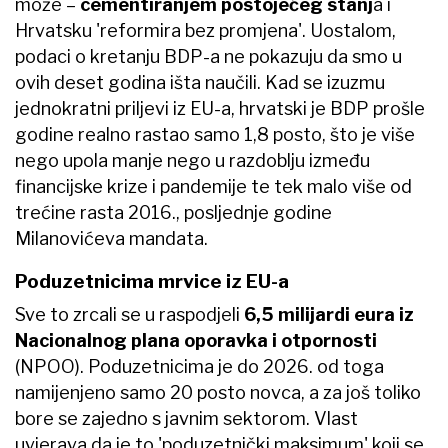
može –
cementiranjem postojećeg stanj
a i
Hrvatsku 'reformira bez promjena'. Uostalom,
podaci o kretanju BDP-a ne pokazuju da smo u
ovih deset godina išta naučili. Kad se izuzmu
jednokratni priljevi iz EU-a, hrvatski je BDP prošle
godine realno rastao samo 1,8 posto, što je više
nego upola manje nego u razdoblju između
financijske krize i pandemije te tek malo više od
trećine rasta 2016., posljednje godine
Milanovićeva mandata.
Poduzetnicima mrvice iz EU-a
Sve to zrcali se u raspodjeli
6,5 milijardi eura iz
Nacionalnog plana oporavka i otpornosti
(NPOO). Poduzetnicima je do 2026. od toga
namijenjeno samo 20 posto novca, a za još toliko
bore se zajedno s javnim sektorom. Vlast
uvjerava da je to 'poduzetnički maksimum' koji se