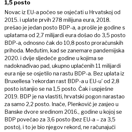
1,5 posto
Novac iz EU-a počeo se osjećati u Hrvatskoj od
2015. i uplate prvih 278 milijuna eura, 2018.
prešao je jedan posto BDP-a, a prošle je godine s
uplatama od 2,7 milijardi eura došao do 3,5 posto
BDP-a, odnosno čak do 10,8 posto proračunskih
prihoda. Međutim, kad se zanemare pandemijska
2020. i dvije sljedeće godine u kojima se
nadoknađivao pad, ukupno uplaćenih 11 milijardi
eura nije se osjetilo na rastu BDP-a. Bez uplata iz
Bruxellesa 'rekordan rast BDP-a u EU-u' od 2,8
posto istanjio se na 1,5 posto. Čak i uspješne
2019. BDP je na vlastiti, hrvatski pogon narastao
za samo 2,2 posto. Inače, Plenković je zasjeo u
Banske dvore sredinom 2016., godine u kojoj se
BDP povećao za 3,6 posto (bez EU-a – za 3,5
posto), i to je bio njegov rekord, ne računajući