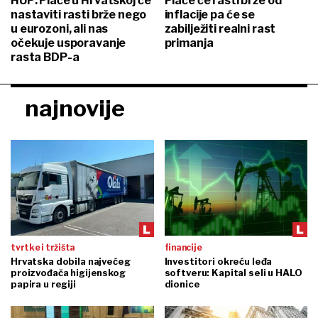
HUP: Plaće u Hrvatskoj će
Plaće će rasti brže od
nastaviti rasti brže nego
inflacije pa će se
u eurozoni, ali nas
zabilježiti realni rast
očekuje usporavanje
primanja
rasta BDP-a
najnovije
tvrtke i tržišta
financije
Hrvatska dobila najvećeg
Investitori okreću leđa
proizvođača higijenskog
softveru: Kapital seli u HALO
papira u regiji
dionice