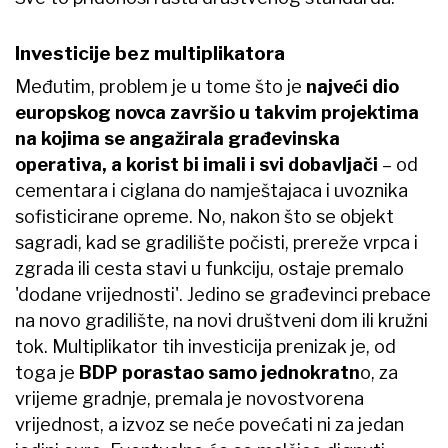
Investicije bez multiplikatora
Međutim, problem je u tome što je
najveći dio
europskog novca završio u takvim projektima
na kojima se angažirala građevinska
operativa, a korist bi imali i svi dobavljači
– od
cementara i ciglana do namještajaca i uvoznika
sofisticirane opreme. No, nakon što se objekt
sagradi, kad se gradilište počisti, prereže vrpca i
zgrada ili cesta stavi u funkciju, ostaje premalo
'dodane vrijednosti'. Jedino se građevinci prebace
na novo gradilište, na novi društveni dom ili kružni
tok. Multiplikator tih investicija prenizak je, od
toga je
BDP porastao samo jednokratn
o, za
vrijeme gradnje, premala je novostvorena
vrijednost, a izvoz se neće povećati ni za jedan