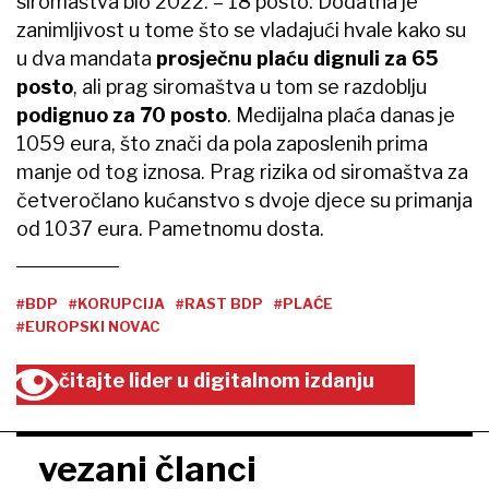
siromaštva bio 2022. – 18 posto. Dodatna je
zanimljivost u tome što se vladajući hvale kako su
u dva mandata
prosječnu plaću dignuli za 65
posto
, ali prag siromaštva u tom se razdoblju
podignuo za 70 posto
. Medijalna plaća danas je
1059 eura, što znači da pola zaposlenih prima
manje od tog iznosa. Prag rizika od siromaštva za
četveročlano kućanstvo s dvoje djece su primanja
od 1037 eura. Pametnomu dosta.
#BDP
#KORUPCIJA
#RAST BDP
#PLAĆE
#EUROPSKI NOVAC
čitajte lider u digitalnom izdanju
vezani članci