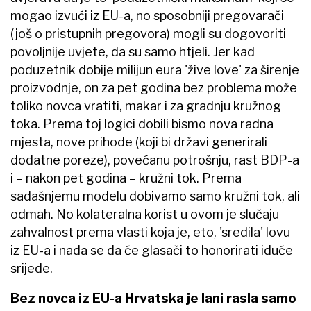
mogao izvući iz EU-a, no sposobniji pregovarači
(još o pristupnih pregovora) mogli su dogovoriti
povoljnije uvjete, da su samo htjeli. Jer kad
poduzetnik dobije milijun eura 'žive love' za širenje
proizvodnje, on za pet godina bez problema može
toliko novca vratiti, makar i za gradnju kružnog
toka. Prema toj logici dobili bismo nova radna
mjesta, nove prihode (koji bi državi generirali
dodatne poreze), povećanu potrošnju, rast BDP-a
i – nakon pet godina – kružni tok. Prema
sadašnjemu modelu dobivamo samo kružni tok, ali
odmah. No kolateralna korist u ovom je slučaju
zahvalnost prema vlasti koja je, eto, 'sredila' lovu
iz EU-a i nada se da će glasači to honorirati iduće
srijede.
Bez novca iz EU-a Hrvatska je lani rasla samo