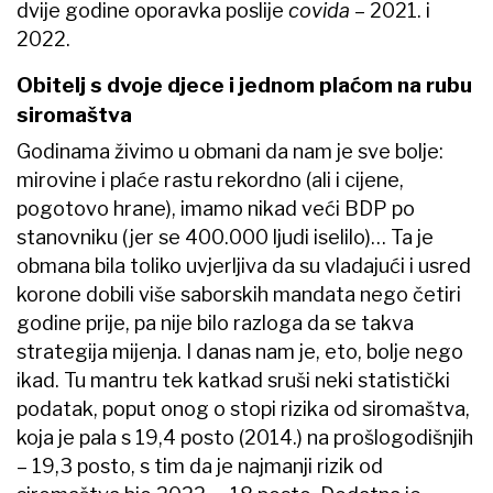
dvije godine oporavka poslije
covida
– 2021. i
2022.
Obitelj s dvoje djece i jednom plaćom na rubu
siromaštva
Godinama živimo u obmani da nam je sve bolje:
mirovine i plaće rastu rekordno (ali i cijene,
pogotovo hrane), imamo nikad veći BDP po
stanovniku (jer se 400.000 ljudi iselilo)… Ta je
obmana bila toliko uvjerljiva da su vladajući i usred
korone dobili više saborskih mandata nego četiri
godine prije, pa nije bilo razloga da se takva
strategija mijenja. I danas nam je, eto, bolje nego
ikad. Tu mantru tek katkad sruši neki statistički
podatak, poput onog o stopi rizika od siromaštva,
koja je pala s 19,4 posto (2014.) na prošlogodišnjih
– 19,3 posto, s tim da je najmanji rizik od