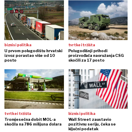
biznis i politika
tvrtke i tržišta
U prvom polugodištu hrvatski
Polugodišnji prihodi
izvoz porastao više od 10
proizvođača naoružanja CSG
posto
skočili za 17 posto
tvrtke i tržišta
biznis i politika
Tromjesečna dobit MOL-a
Wall Street zaustavio
skočila na 786 milijuna dolara
pozitivnu seriju, čeka se
ključni podatak