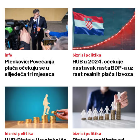
info
biznis i politika
Plenković: Povećanja
HUB u 2024. očekuje
plaća očekuju se u
nastavak rasta BDP-a uz
slijedeća tri mjeseca
rast realnih plaća i izvoza
biznis i politika
biznis i politika