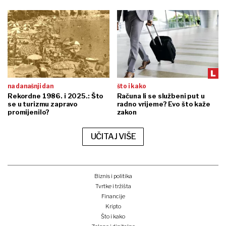
na današnji dan
što i kako
Rekordne 1986. i 2025.: Što
Računa li se službeni put u
se u turizmu zapravo
radno vrijeme? Evo što kaže
promijenilo?
zakon
UČITAJ VIŠE
Biznis i politika
Tvrtke i tržišta
Financije
Kripto
Što i kako