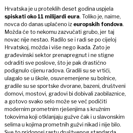
Hrvatska je u proteklih deset godina uspjela
spiskati oko 11 milijardi eura
. Toliko je, naime,
novca do danas uplaćeno iz
europskih fondova
.
Možda će to nekomu zazvučati grubo, jer taj
novac nije nestao. Radilo se i radi se po cijeloj
Hrvatskoj, možda i više nego ikada. Zato je
građevinski sektor prenapregnut i ne stigne
odraditi sve poslove, što je pak drastično
podignulo cijenu radova. Gradili su se vrtići,
ulagalo se u škole, osuvremenjene su bolnice,
gradile su se sportske dvorane, bazeni, društveni
domovi, mostovi, gradovi bi dobivali zaobilaznice,
a gotovo svako selo može se već podičiti
modernim prometnim rješenjima s kružnim
tokovima koji otklanjaju gužve čak i u slavonskim
selima u kojima prometnih gužvi nikad i nije bilo.
Sve to pridonosi rastu društvenog standarda.