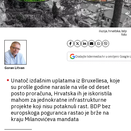
iluzija, hrvatska, bdp
foto
Dodajte lidermedia.hr u omiljeni Google i
Goran Litvan
Unatoč izdašnim uplatama iz Bruxellesa, koje
su prošle godine narasle na više od deset
posto proračuna, Hrvatska ih je iskoristila
mahom za jednokratne infrastrukturne
projekte koji nisu potaknuli rast. BDP bez
europskoga poguranca rastao je brže na
kraju Milanovićeva mandata