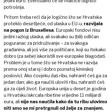
jedini euro. Eventualno će se malčice dignuti
potrošnja.
Pritom treba reći da je logično što se Hrvatska
proteklo desetljeće, od ulaska u EU-u,
razvijala
na pogon iz Bruxellesa
. Europski fondovi nisu
jedini razlog ulaska, ali svakako su (bili) odličan
poguranac za pridruživanje – za svakoga
građanina, ali još više za političare, koji su itekako
dobro (za sebe) iskoristili sve europske blagodati.
Problem je u tome što se Hrvatska ne razvija
prema onoj staroj i dobro poznatoj kineskoj
poslovici: Ako čovjeku daš ribu, nahranit ćeš ga za
jedan dan; ako ga naučiš uloviti ribu, nahranit ćeš
ga za cijeli život. Europska unija u deset je godina
u Hrvatsku iskrcala ribetine vrijedne 11 milijardi
eura, ali
nije nas naučila kako da tu ribu ulovimo
niti smo se mi pretrgnuli od želje za znanjem.