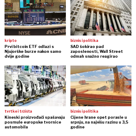
kripto
biznis i politika
Prvi bitcoin ETF odlazi s
SAD šokirao pad
Njujorške burze nakon samo
zaposlenosti, Wall Street
dvije godine
odmah snažno reagirao
tvrtke i tržišta
biznis i politika
Kineski proizvođači spašavaju
Cijene hrane opet porasle u
posrnule europske tvornice
srpnju, na najvišu razinu u 3,5
automobila
godine