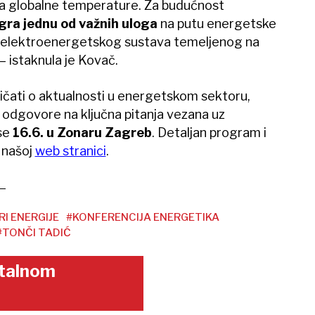
sta globalne temperature. Za budućnost
igra jednu od važnih uloga
na putu energetske
e elektroenergetskog sustava temeljenog na
– istaknula je Kovač.
ičati o aktualnosti u energetskom sektoru,
i odgovore na ključna pitanja vezana uz
se
16.6. u Zonaru Zagreb
. Detaljan program i
 našoj
web stranici
.
I ENERGIJE
#KONFERENCIJA ENERGETIKA
#TONČI TADIĆ
gitalnom