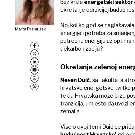
bez krize
energetski sektor
okretanje održivijoj budućnosti
No, koliko god se naglašavala
Marta Premužak
energije i potreba za smanje
potrebnu energiju uz optimalnu 
dekarbonizaciju?
Okretanje zelenoj energ
Neven Duić
, sa Fakulteta str
hrvatske energetske tvrtke po
te da Hrvatska može brzo post
tranzicija, umjesto da uvozi en
zemalja.
Više o ovoj temi Duić će priča
budućnost Hrvatske’
gdje ć