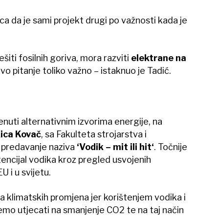
ica da je sami projekt drugi po važnosti kada je
ešiti fosilnih goriva, mora razviti
elektrane na
 ovo pitanje toliko važno – istaknuo je Tadić.
uti alternativnim izvorima energije, na
ica Kovač
, sa Fakulteta strojarstva i
i predavanje naziva
‘Vodik – mit ili hit‘
. Točnije
otencijal vodika kroz pregled usvojenih
U i u svijetu.
a klimatskih promjena jer korištenjem vodika i
emo utjecati na smanjenje CO2 te na taj način