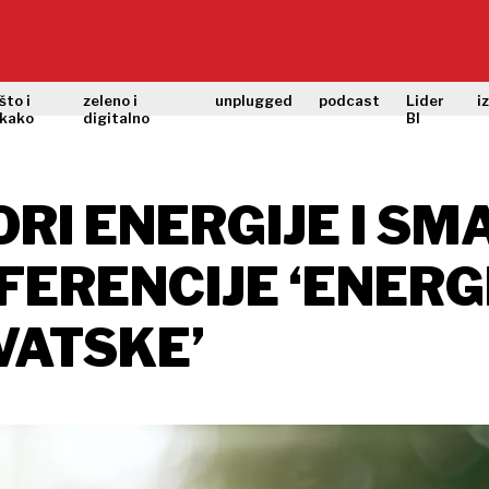
što i
zeleno i
unplugged
podcast
Lider
i
kako
digitalno
BI
ORI ENERGIJE I SM
FERENCIJE ‘ENER
VATSKE’