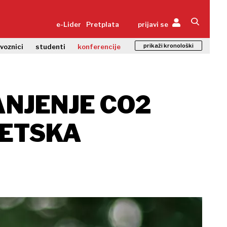
e-Lider
Pretplata
prijavi se
prikaži kronološki
zvoznici
studenti
konferencije
ANJENJE CO2
GETSKA