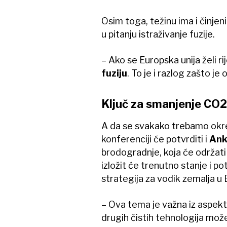
Osim toga, težinu ima i činjen
u pitanju istraživanje fuzije.
– Ako se Europska unija želi rij
fuziju
. To je i razlog zašto je
Ključ za smanjenje CO2
A da se svakako trebamo okren
konferenciji će potvrditi i
Ank
brodogradnje, koja će održat
izložit će trenutno stanje i p
strategija za vodik zemalja u E
– Ova tema je važna iz aspekt
drugih čistih tehnologija mož