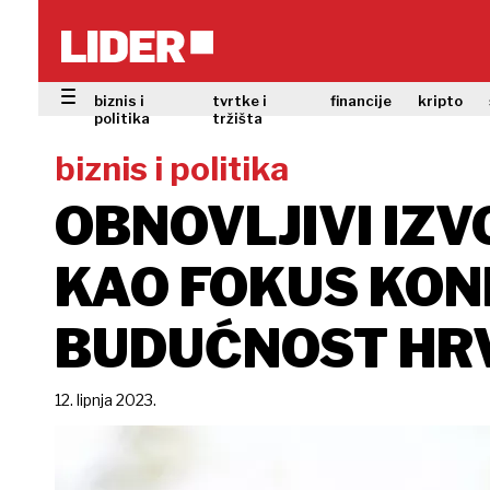
biznis i
tvrtke i
financije
kripto
politika
tržišta
biznis i politika
OBNOVLJIVI IZV
KAO FOKUS KON
BUDUĆNOST HR
12. lipnja 2023.