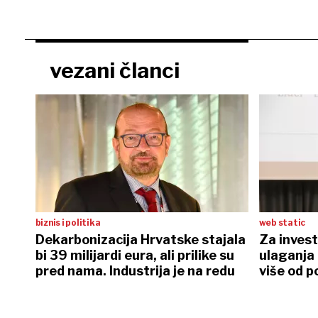
vezani članci
biznis i politika
web static
Dekarbonizacija Hrvatske stajala
Za invest
bi 39 milijardi eura, ali prilike su
ulaganja 
pred nama. Industrija je na redu
više od p