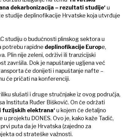
ana dekarbonizacija – rezultati studije‘
u
e studije deplinofikacije Hrvatske koja utvrđuje
 studiju o budućnosti plinskog sektora u
na potrebu rapidne
deplinofikacije Europ
e,
lin nije zeleni, održivi ili tranzicijski
t završila. Dok je napuštanje ugljena već
transporta će donijeti i napuštanje nafte –
u će pričati na konferenciji.
iliku slušati i druge stručnjake iz ovog područja,
 sa Instituta Ruđer Bišković. On će održati
i fuzijskih elektrana‘
u kojem će detaljno
ke u projektu DONES. Ovo je, kako kaže Tadić,
 prvi puta da je Hrvatska (zajedno za
jekta od strateške važnosti.