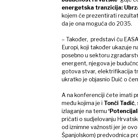
energetska tranzicija: Ubrz
kojem će prezentirati rezultat
da je ona moguća do 2035.
– Također, predstavi ću EASAC
Europi, koji također ukazuje 
posebno u sektoru zgradarstva. P
energent, njegova je budućnos
gotova stvar, elektrifikacija 
ukratko je objasnio Duić o čem
A na konferenciji ćete imati pr
među kojima je i
Tonči Tadić
,
izlaganje na temu
‘Potencijal
pričati o sudjelovanju Hrvats
od iznimne važnosti jer je ovo
Španjolskom) predvodnica pro