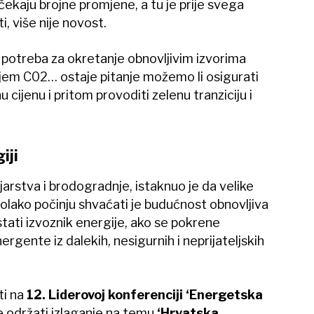
čekaju brojne promjene, a tu je prije svega
, više nije novost.
 potreba za okretanje obnovljivim izvorima
njem C02… ostaje pitanje možemo li osigurati
cijenu i pritom provoditi zelenu tranziciju i
iji
ojarstva i brodogradnje, istaknuo je da velike
lako počinju shvaćati je budućnost obnovljiva
ati izvoznik energije, ako se pokrene
ergente iz dalekih, nesigurnih i neprijateljskih
ti na
12. Liderovoj konferenciji ‘Energetska
e održati izlaganje na temu
‘Hrvatska