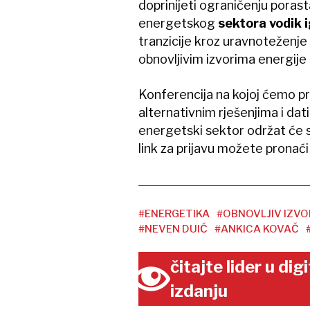
doprinijeti ograničenju pora
energetskog
sektora vodik 
tranzicije kroz uravnoteženj
obnovljivim izvorima energije 
Konferencija na kojoj ćemo pr
alternativnim rješenjima i dat
energetski sektor održat će 
link za prijavu možete pronaći
#ENERGETIKA
#OBNOVLJIV IZVOR
#NEVEN DUIĆ
#ANKICA KOVAČ
čitajte lider u di
izdanju