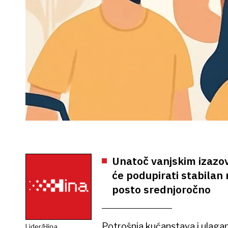
Unatoč vanjskim izazov
će podupirati stabilan
posto srednjoročno
Potrošnja kućanstava i ulagan
Lider/Hina