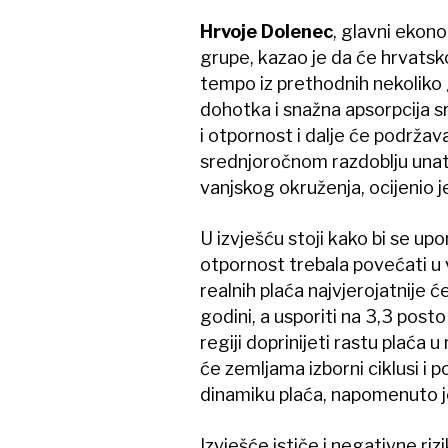
Hrvoje Dolenec
, glavni ekon
grupe, kazao je da će hrvatsk
tempo iz prethodnih nekoliko 
dohotka i snažna apsorpcija s
i otpornost i dalje će podržav
srednjoročnom razdoblju una
vanjskog okruženja, ocijenio j
U izvješću stoji kako bi se u
otpornost trebala povećati u 
realnih plaća najvjerojatnije će
godini, a usporiti na 3,3 posto
regiji doprinijeti rastu plaća
će zemljama izborni ciklusi i 
dinamiku plaća, napomenuto j
Izvješće ističe i negativne riz