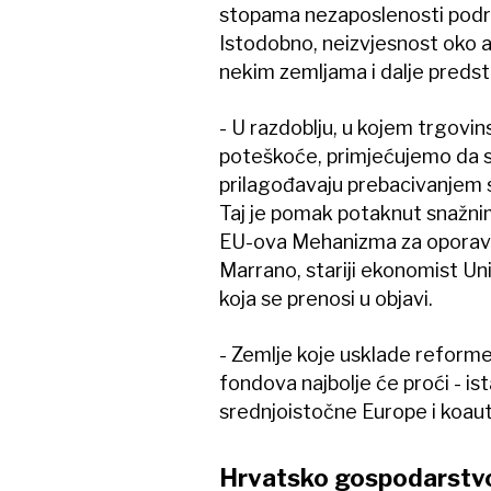
stopama nezaposlenosti podržav
Istodobno, neizvjesnost oko am
nekim zemljama i dalje preds
- U razdoblju, u kojem trgovin
poteškoće, primjećujemo da 
prilagođavaju prebacivanjem s
Taj je pomak potaknut snažnim
EU-ova Mehanizma za oporavak
Marrano, stariji ekonomist Uni
koja se prenosi u objavi.
- Zemlje koje usklade reforme
fondova najbolje će proći - is
srednjoistočne Europe i koaut
Hrvatsko gospodarstvo 