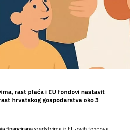
ima, rast plaća i EU fondovi nastavit
 rast hrvatskog gospodarstva oko 3
ja financirana sredstvima iz EU-ovih fondova