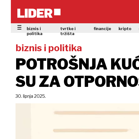
biznis i
tvrtke i
financije
kripto
politika
tržišta
biznis i politika
POTROŠNJA KUĆ
SU ZA OTPORNO
30. lipnja 2025.