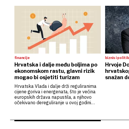
financije
biznis i politi
Hrvatska i dalje među boljima po
Hrvoje D
ekonomskom rastu, glavni rizik
hrvatsko
mogao bi osjetiti turizam
snažan d
Hrvatska Vlada i dalje drži reguliranima
cijene goriva i energenata, što je većina
europskih država napustila, a njihovo
očekivano dereguliranje u ovoj godini
imat će utjecaja na kretanje cijena