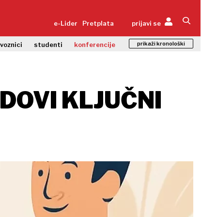
e-Lider
Pretplata
prijavi se
prikaži kronološki
zvoznici
studenti
konferencije
DOVI KLJUČNI