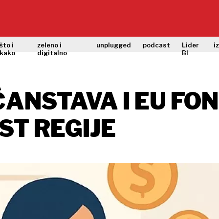
što i
zeleno i
unplugged
podcast
Lider
i
kako
digitalno
BI
ANSTAVA I EU FON
ST REGIJE