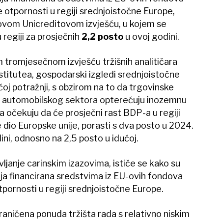
 otpornosti u regiji srednjoistočne Europe,
novom Unicreditovom izvješću, u kojem se
regiji za prosječnih
2,2 posto
u ovoj godini.
m tromjesečnom izvješću tržišnih analitičara
titutea, gospodarski izgledi srednjoistočne
oj potražnji, s obzirom na to da trgovinske
g automobilskog sektora opterećuju inozemnu
a očekuju da će prosječni rast BDP-a u regiji
 dio Europske unije, porasti s dva posto u 2024.
ini, odnosno na 2,5 posto u idućoj.
ljanje carinskim izazovima, ističe se kako su
ja financirana sredstvima iz EU-ovih fondova
pornosti u regiji srednjoistočne Europe.
raničena ponuda tržišta rada s relativno niskim