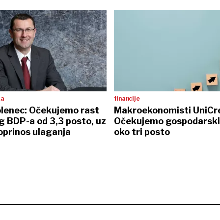
ka
financije
olenec: Očekujemo rast
Makroekonomisti UniCre
g BDP-a od 3,3 posto, uz
Očekujemo gospodarski 
oprinos ulaganja
oko tri posto