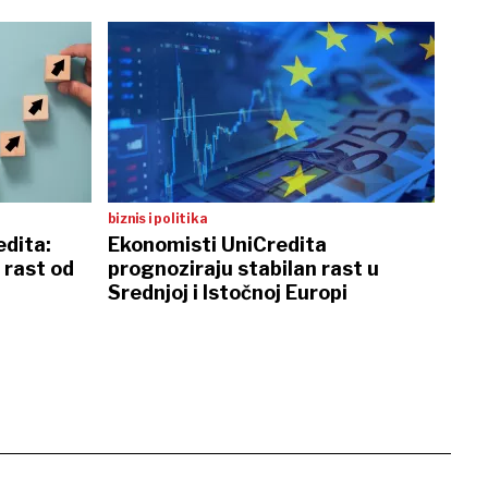
biznis i politika
dita:
Ekonomisti UniCredita
rast od
prognoziraju stabilan rast u
Srednjoj i Istočnoj Europi