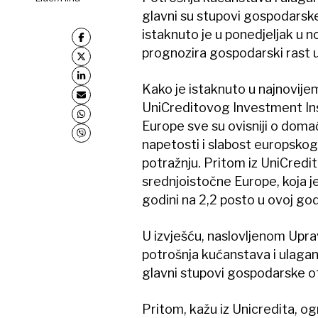
glavni su stupovi gospodarske
istaknuto je u ponedjeljak u 
prognozira gospodarski rast u 
Kako je istaknuto u najnovije
UniCreditovog Investment Ins
Europe sve su ovisniji o domać
napetosti i slabost europsko
potražnju. Pritom iz UniCredit
srednjoistočne Europe, koja je
godini na 2,2 posto u ovoj god
U izvješću, naslovljenom Uprav
potrošnja kućanstava i ulagan
glavni stupovi gospodarske ot
Pritom, kažu iz Unicredita, og