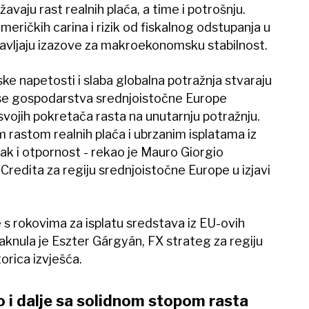
aju rast realnih plaća, a time i potrošnju.
eričkih carina i rizik od fiskalnog odstupanja u
tavljaju izazove za makroekonomsku stabilnost.
ske napetosti i slaba globalna potražnja stvaraju
se gospodarstva srednjoistočne Europe
vojih pokretača rasta na unutarnju potražnju.
 rastom realnih plaća i ubrzanim isplatama iz
 i otpornost - rekao je Mauro Giorgio
Credita za regiju srednjoistočne Europe u izjavi
 s rokovima za isplatu sredstava iz EU-ovih
taknula je Eszter Gárgyán, FX strateg za regiju
orica izvješća.
i dalje sa solidnom stopom rasta