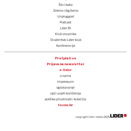
Što i kako
Zeleno i digitalno
Unplugged
Podcast
Lider BI
Klub izvoznika
Studentski Lider klub
Konferencije
Pretplati se
Prijava na newsletter
e-lider
o nama
impressum
oglašavanje
opći uvjeti korištenja
politika privatnosti i kolačića
tocno.hr
copyright lider media 2025.