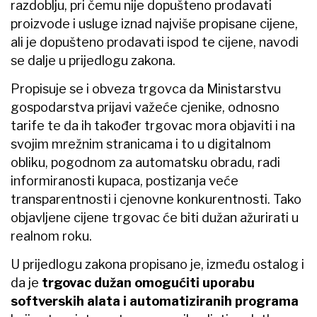
razdoblju, pri čemu nije dopušteno prodavati
proizvode i usluge iznad najviše propisane cijene,
ali je dopušteno prodavati ispod te cijene, navodi
se dalje u prijedlogu zakona.
Propisuje se i obveza trgovca da Ministarstvu
gospodarstva prijavi važeće cjenike, odnosno
tarife te da ih također trgovac mora objaviti i na
svojim mrežnim stranicama i to u digitalnom
obliku, pogodnom za automatsku obradu, radi
informiranosti kupaca, postizanja veće
transparentnosti i cjenovne konkurentnosti. Tako
objavljene cijene trgovac će biti dužan ažurirati u
realnom roku.
U prijedlogu zakona propisano je, između ostalog i
da je
trgovac dužan omogućiti uporabu
softverskih alata i automatiziranih programa