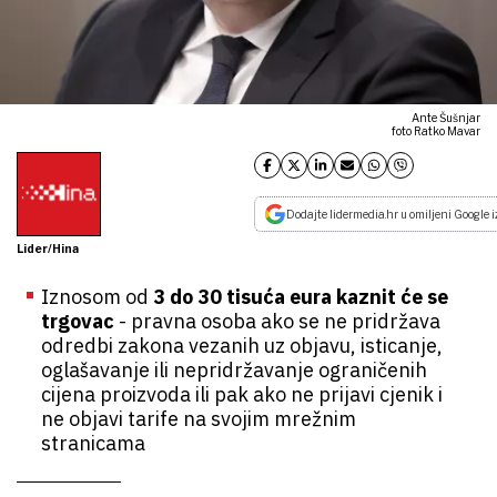
Ante Šušnjar
foto Ratko Mavar
Dodajte lidermedia.hr u omiljeni Google i
Lider/Hina
Iznosom od
3 do 30 tisuća eura kaznit će se
trgovac
- pravna osoba ako se ne pridržava
odredbi zakona vezanih uz objavu, isticanje,
oglašavanje ili nepridržavanje ograničenih
cijena proizvoda ili pak ako ne prijavi cjenik i
ne objavi tarife na svojim mrežnim
stranicama