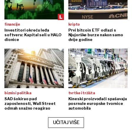
financije
kripto
Investitori okreću leđa
Prvi bitcoin ETF odlazi s
softveru: Kapital seli u HALO
Njujorške burze nakon samo
dionice
dvije godine
biznis i politika
tvrtke i tržišta
SAD šokirao pad
Kineski proizvođači spašavaju
zaposlenosti, Wall Street
posrnule europske tvornice
odmah snažno reagirao
automobila
UČITAJ VIŠE