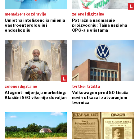
menadžersko zdravlje
zeleno i digitalno
Umjetna inteligencija mijenja
Potražnja nadmašuje
gastroenterologiju i
proizvodnju: Tajna uspjeha
endoskopiju
OPG-a s glistama
zeleno i digitalno
tvrtke i tržišta
AI agenti mijenjaju marketing:
Volkswagen pred 50 tisuća
Klasični SEO više nije dovoljan
novih otkaza i zatvaranjem
tvornica