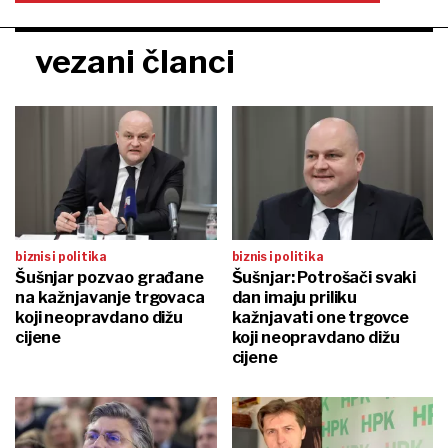
vezani članci
biznis i politika
biznis i politika
Šušnjar pozvao građane
Šušnjar: Potrošači svaki
na kažnjavanje trgovaca
dan imaju priliku
koji neopravdano dižu
kažnjavati one trgovce
cijene
koji neopravdano dižu
cijene