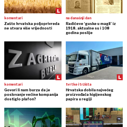
komentari
na današnji dan
Zašto hrvatska poljoprivreda
Radićeve ‘guske u magli’ iz
ne stvara više vrijednosti
1918. aktualne su i 108
godina poslije
komentari
tvrtke i tržišta
Govori li nam burza da je
Hrvatska dobila najvećeg
poslovanje većine kompanija
proizvođača higijenskog
dostiglo plafon?
papira u regiji