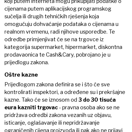
koji putem interneta mogu prikupljati podatke o
cijenama putem aplikacijskog programskog
sučelja ili drugih tehničkih rješenja koja
omogućuju dohvaćanje podataka o cijenama u
realnom vremenu, radi njihove usporedbe. Te
odredbe primjenjivat će se na trgovce iz
kategorija supermarket, hipermarket, diskontna
prodavaonica te Cash&Cary, pobrojano je u
prijedlogu zakona.
Oštre kazne
Prijedlogom zakona definira se i što će sve
kontrolirati inspektori, a određene su i prekršajne
kazne. Tako će se iznosom od
3 do 30 tisuća
eura kazniti trgovac
- pravna osoba ako se ne
pridržava odredbi zakona vezanih uz objavu,
isticanje, oglašavanje ili nepridržavanje
ograničenih cijena proizvoda ili pak ako ne prijavi