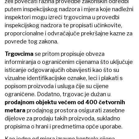
želi povećati razina provedbe zakonskih odredbi
putem inspekcijskog nadzora i mjera koje nadležni
inspektori mogu izreći trgovcima u provedbi
inspekcijskog nadzora te propisati učinkovite,
proporcionalne i odvraćajuće prekršajne kazne za
povrede tog zakona.
Trgovcima
se pritom propisuje obveza
informiranja o ograničenim cijenama što uključuje
isticanje odgovarajućih obavijesti kao što su
vizualne identifikacijske oznake, leci i plakati s
popisom proizvoda i usluga čije su cijene
ograničene. Dodatno, trgovac je dužan u
prodajnom objektu većem od 400 četvornih
metara
prodajnog prostora osigurati zasebne
dijelove za prodaju takih proizvoda, sukladno
propisima o hrani i predmetima opće uporabe.
Kao jedna od mjera izravne kontrole cijena