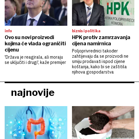
info
biznis i politika
Ovo su novi proizvodi
HPK protiv zamrzavanja
kojima će vlada ograničiti
cijena namirnica
cijenu
Poljoprivrednici također
zahtijevaju da se proizvodi ne
'Država je reagirala, ali moraju
smiju prodavati ispod cijene
se uključiti i drugi', kaže premijer
koštanja, kako bi se zaštitila
njihova gospodarstva
najnovije