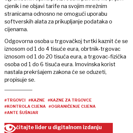
cjenik i ne objavi tarife na svojim mrežnim
stranicama odnosno ne omogući uporabu
softverskih alata za prikupljanje podataka o
cijenama.
Odgovorna osoba u trgovačkoj tvrtki kaznit će se
iznosom od 1 do 4 tisuće eura, obrtnik-trgovac
iznosom od 1 do 20 tisuća eura, a trgovac-fizička
osoba od 1 do 6 tisuća eura. Imovinska korist
nastala prekršajem zakona će se oduzeti,
propisuje se.
#TRGOVCI
#KAZNE
#KAZNE ZA TRGOVCE
#KONTROLA CIJENA
#OGRANIČENJE CIJENA
#ANTE ŠUŠNJAR
čitajte lider u digitalnom izdanju