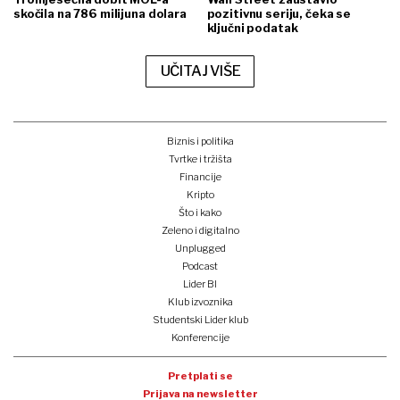
skočila na 786 milijuna dolara
pozitivnu seriju, čeka se
ključni podatak
UČITAJ VIŠE
Biznis i politika
Tvrtke i tržišta
Financije
Kripto
Što i kako
Zeleno i digitalno
Unplugged
Podcast
Lider BI
Klub izvoznika
Studentski Lider klub
Konferencije
Pretplati se
Prijava na newsletter