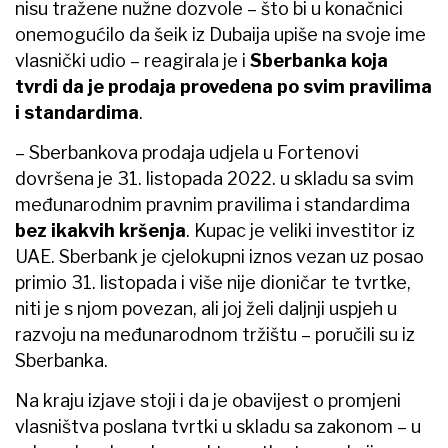
nisu tražene nužne dozvole – što bi u konačnici
onemogućilo da šeik iz Dubaija upiše na svoje ime
vlasnički udio – reagirala je i
Sberbanka koja
tvrdi da je prodaja provedena po svim pravilima
i standardima
.
– Sberbankova prodaja udjela u Fortenovi
dovršena je 31. listopada 2022. u skladu sa svim
međunarodnim pravnim pravilima i standardima
bez ikakvih kršenja
. Kupac je veliki investitor iz
UAE. Sberbank je cjelokupni iznos vezan uz posao
primio 31. listopada i više nije dioničar te tvrtke,
niti je s njom povezan, ali joj želi daljnji uspjeh u
razvoju na međunarodnom tržištu – poručili su iz
Sberbanka.
Na kraju izjave stoji i da je obavijest o promjeni
vlasništva poslana tvrtki u skladu sa zakonom – u