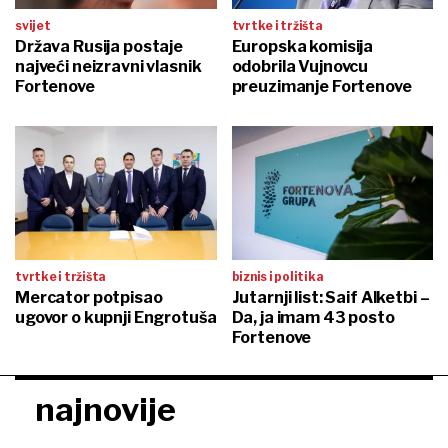
svijet
tvrtke i tržišta
Država Rusija postaje
Europska komisija
najveći neizravni vlasnik
odobrila Vujnovcu
Fortenove
preuzimanje Fortenove
tvrtke i tržišta
biznis i politika
Mercator potpisao
Jutarnji list: Saif Alketbi –
ugovor o kupnji Engrotuša
Da, ja imam 43 posto
Fortenove
najnovije