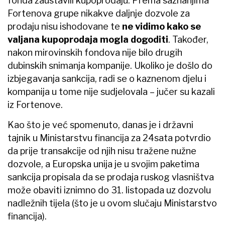
fonda zaustavili kupoprodaju. Prema saznanjima
Fortenova grupe nikakve daljnje dozvole za
prodaju nisu ishodovane te
ne vidimo kako se
valjana kupoprodaja mogla dogoditi
. Također,
nakon mirovinskih fondova nije bilo drugih
dubinskih snimanja kompanije. Ukoliko je došlo do
izbjegavanja sankcija, radi se o kaznenom djelu i
kompanija u tome nije sudjelovala – jučer su kazali
iz Fortenove.
Kao što je već spomenuto, danas je i državni
tajnik u Ministarstvu financija za 24sata potvrdio
da prije transakcije od njih nisu tražene nužne
dozvole, a Europska unija je u svojim paketima
sankcija propisala da se prodaja ruskog vlasništva
može obaviti iznimno do 31. listopada uz dozvolu
nadležnih tijela (što je u ovom slučaju Ministarstvo
financija).