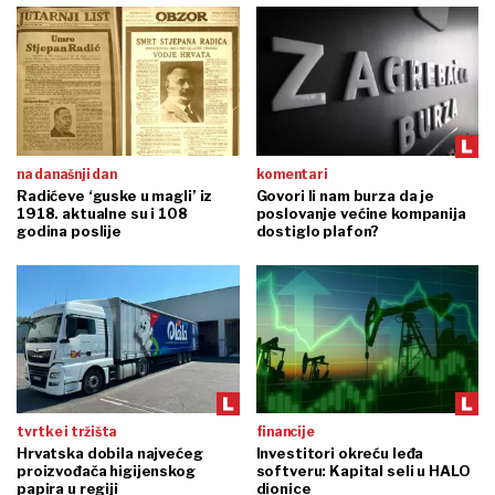
na današnji dan
komentari
Radićeve ‘guske u magli’ iz
Govori li nam burza da je
1918. aktualne su i 108
poslovanje većine kompanija
godina poslije
dostiglo plafon?
tvrtke i tržišta
financije
Hrvatska dobila najvećeg
Investitori okreću leđa
proizvođača higijenskog
softveru: Kapital seli u HALO
papira u regiji
dionice