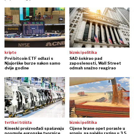
kripto
biznis i politika
Prvi bitcoin ETF odlazi s
SAD šokirao pad
Njujorške burze nakon samo
zaposlenosti, Wall Street
dvije godine
odmah snažno reagirao
tvrtke i tržišta
biznis i politika
Kineski proizvođači spašavaju
Cijene hrane opet porasle u
posrnule europske tvornice
srpnju, na najvišu razinu u 3,5