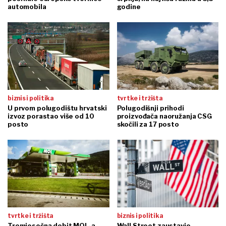
automobila
godine
biznis i politika
tvrtke i tržišta
U prvom polugodištu hrvatski
Polugodišnji prihodi
izvoz porastao više od 10
proizvođača naoružanja CSG
posto
skočili za 17 posto
tvrtke i tržišta
biznis i politika
Tromjesečna dobit MOL-a
Wall Street zaustavio