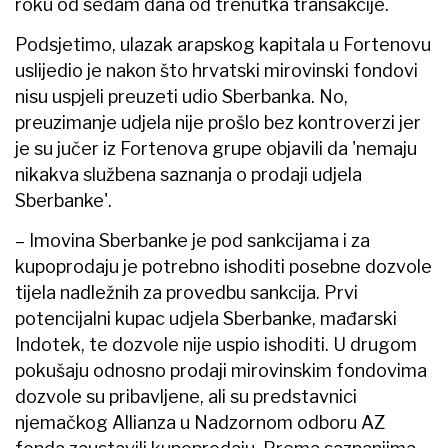
roku od sedam dana od trenutka transakcije.
Podsjetimo, ulazak arapskog kapitala u Fortenovu
uslijedio je nakon što hrvatski mirovinski fondovi
nisu uspjeli preuzeti udio Sberbanka. No,
preuzimanje udjela nije prošlo bez kontroverzi jer
je su jučer iz Fortenova grupe objavili da 'nemaju
nikakva službena saznanja o prodaji udjela
Sberbanke'.
– Imovina Sberbanke je pod sankcijama i za
kupoprodaju je potrebno ishoditi posebne dozvole
tijela nadležnih za provedbu sankcija. Prvi
potencijalni kupac udjela Sberbanke, mađarski
Indotek, te dozvole nije uspio ishoditi. U drugom
pokušaju odnosno prodaji mirovinskim fondovima
dozvole su pribavljene, ali su predstavnici
njemačkog Allianza u Nadzornom odboru AZ