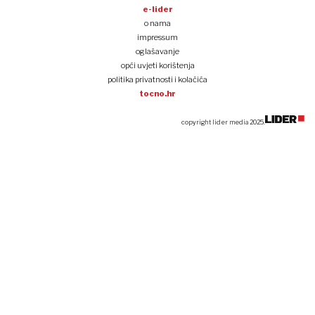
e-lider
o nama
impressum
oglašavanje
opći uvjeti korištenja
politika privatnosti i kolačića
tocno.hr
copyright lider media 2025.