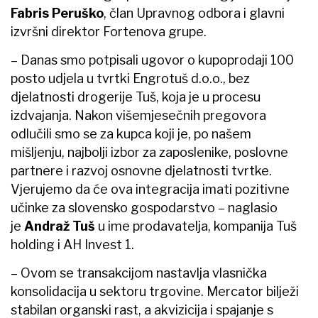
Fabris Peruško
, član Upravnog odbora i glavni
izvršni direktor Fortenova grupe.
– Danas smo potpisali ugovor o kupoprodaji 100
posto udjela u tvrtki Engrotuš d.o.o., bez
djelatnosti drogerije Tuš, koja je u procesu
izdvajanja. Nakon višemjesečnih pregovora
odlučili smo se za kupca koji je, po našem
mišljenju, najbolji izbor za zaposlenike, poslovne
partnere i razvoj osnovne djelatnosti tvrtke.
Vjerujemo da će ova integracija imati pozitivne
učinke za slovensko gospodarstvo – naglasio
je
Andraž Tuš
u ime prodavatelja, kompanija Tuš
holding i AH Invest 1.
– Ovom se transakcijom nastavlja vlasnička
konsolidacija u sektoru trgovine. Mercator bilježi
stabilan organski rast, a akvizicija i spajanje s