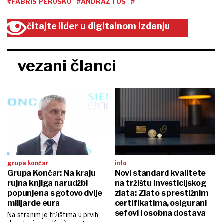
#FABRIS PERUŠKO
#ANDRAŽ TUŠ
#
čitajte lider u digitalnom izdanju
vezani članci
grupa končar
info
Grupa Končar: Na kraju
Novi standard kvalitete
rujna knjiga narudžbi
na tržištu investicijskog
popunjena s gotovo dvije
zlata: Zlato s prestižnim
milijarde eura
certifikatima, osigurani
sefovi i osobna dostava
Na stranim je tržištima u prvih