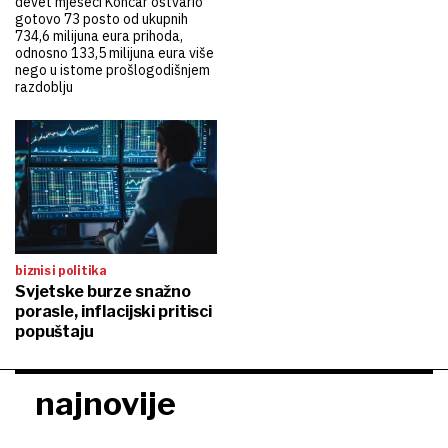
devet mjeseci Končar ostvario
gotovo 73 posto od ukupnih
734,6 milijuna eura prihoda,
odnosno 133,5 milijuna eura više
nego u istome prošlogodišnjem
razdoblju
biznis i politika
Svjetske burze snažno
porasle, inflacijski pritisci
popuštaju
najnovije