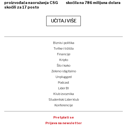
proizvođača naoružanja CSG
skočila na 786 milijuna dolara
skočili za 17 posto
UČITAJ VIŠE
Biznis i politika
Tvrtke i tržišta
Financije
Kripto
Što i kako
Zeleno i digitalno
Unplugged
Podcast
Lider BI
Klub izvoznika
Studentski Lider klub
Konferencije
Pretplati se
Prijava na newsletter