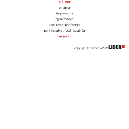
e-lider
o nama
impressum
oglašavanje
opći uvjeti korištenja
politika privatnosti i kolačića
tocno.hr
copyright lider media 2025.