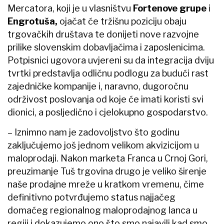
Mercatora, koji je u vlasništvu
Fortenove grupe
i
Engrotuša,
ojačat će tržišnu poziciju obaju
trgovačkih društava te donijeti nove razvojne
prilike slovenskim dobavljačima i zaposlenicima.
Potpisnici ugovora uvjereni su da integracija dviju
tvrtki predstavlja odličnu podlogu za budući rast
zajedničke kompanije i, naravno, dugoročnu
održivost poslovanja od koje će imati koristi svi
dionici, a posljedično i cjelokupno gospodarstvo.
– Iznimno nam je zadovoljstvo što godinu
zaključujemo još jednom velikom akvizicijom u
maloprodaji. Nakon marketa Franca u Crnoj Gori,
preuzimanje Tuš trgovina drugo je veliko širenje
naše prodajne mreže u kratkom vremenu, čime
definitivno potvrđujemo status najjačeg
domaćeg regionalnog maloprodajnog lanca u
regiji i dokazujemo ono što smo najavili kad smo