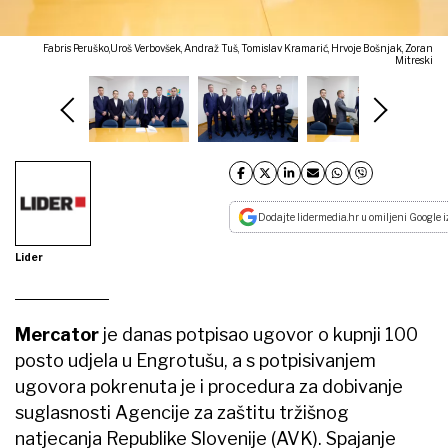
Fabris Peruško,Uroš Verbovšek, Andraž Tuš, Tomislav Kramarić, Hrvoje Bošnjak, Zoran
Mitreski
Dodajte lidermedia.hr u omiljeni Google i
Lider
Mercator
je danas potpisao ugovor o kupnji 100
posto udjela u Engrotušu, a s potpisivanjem
ugovora pokrenuta je i procedura za dobivanje
suglasnosti Agencije za zaštitu tržišnog
natjecanja Republike Slovenije (AVK). Spajanje