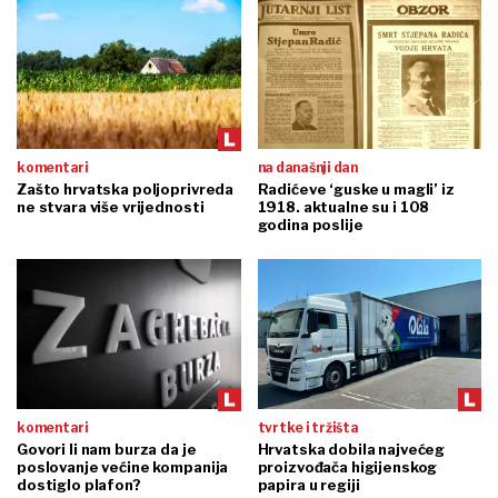
komentari
na današnji dan
Zašto hrvatska poljoprivreda
Radićeve ‘guske u magli’ iz
ne stvara više vrijednosti
1918. aktualne su i 108
godina poslije
komentari
tvrtke i tržišta
Govori li nam burza da je
Hrvatska dobila najvećeg
poslovanje većine kompanija
proizvođača higijenskog
dostiglo plafon?
papira u regiji