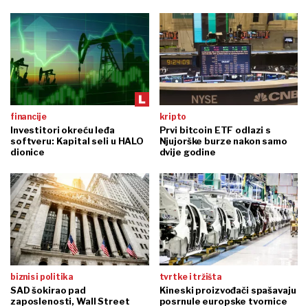
financije
kripto
Investitori okreću leđa
Prvi bitcoin ETF odlazi s
softveru: Kapital seli u HALO
Njujorške burze nakon samo
dionice
dvije godine
biznis i politika
tvrtke i tržišta
SAD šokirao pad
Kineski proizvođači spašavaju
zaposlenosti, Wall Street
posrnule europske tvornice