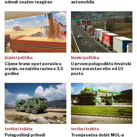
odmah snažno reagirao
automobila
biznis i politika
biznis i politika
Cijene hrane opet porasle u
U prvom polugodištu hrvatski
srpnju, na najvišu razinu u 3,5
izvoz porastao više od 10
godine
posto
tvrtke i tržišta
tvrtke i tržišta
Polugodišnji prihodi
Tromjesečna dobit MOL-a