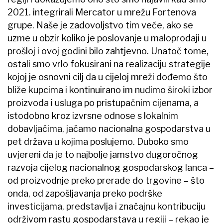
2021. integrirali Mercator u mrežu Fortenova
grupe. Naše je zadovoljstvo tim veće, ako se
uzme u obzir koliko je poslovanje u maloprodaji u
prošloj i ovoj godini bilo zahtjevno. Unatoč tome,
ostali smo vrlo fokusirani na realizaciju strategije
kojoj je osnovni cilj da u cijeloj mreži dođemo što
bliže kupcima i kontinuirano im nudimo široki izbor
proizvoda i usluga po pristupačnim cijenama, a
istodobno kroz izvrsne odnose s lokalnim
dobavljačima, jačamo nacionalna gospodarstva u
pet država u kojima poslujemo. Duboko smo
uvjereni da je to najbolje jamstvo dugoročnog
razvoja cijelog nacionalnog gospodarskog lanca –
od proizvodnje preko prerade do trgovine – što
onda, od zapošljavanja preko podrške
investicijama, predstavlja i značajnu kontribuciju
održivom rastu gospodarstava u regiji – rekao je