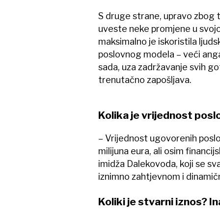
S druge strane, upravo zbog t
uveste neke promjene u svojoj 
maksimalno je iskoristila ljud
poslovnog modela – veći ang
sada, uza zadržavanje svih go
trenutačno zapošljava.
Kolika je vrijednost posl
– Vrijednost ugovorenih poslo
milijuna eura, ali osim financij
imidža Dalekovoda, koji se s
iznimno zahtjevnom i dinamič
Koliki je stvarni iznos? In