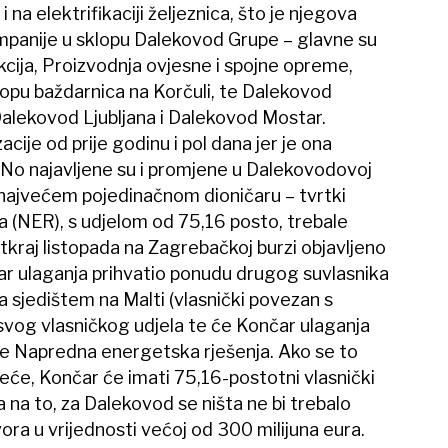
 na elektrifikaciji željeznica, što je njegova
ompanije u sklopu Dalekovod Grupe – glavne su
cija, Proizvodnja ovjesne i spojne opreme,
opu baždarnica na Korčuli, te Dalekovod
Dalekovod Ljubljana i Dalekovod Mostar.
cije od prije godinu i pol dana jer je ona
. No najavljene su i promjene u Dalekovodovoj
 u najvećem pojedinačnom dioničaru – tvrtki
 (NER), s udjelom od 75,16 posto, trebale
kraj listopada na Zagrebačkoj burzi objavljeno
ar ulaganja prihvatio ponudu drugog suvlasnika
a sjedištem na Malti (vlasnički povezan s
vog vlasničkog udjela te će Končar ulaganja
ije Napredna energetska rješenja. Ako se to
neće, Končar će imati 75,16-postotni vlasnički
 na to, za Dalekovod se ništa ne bi trebalo
vora u vrijednosti većoj od 300 milijuna eura.