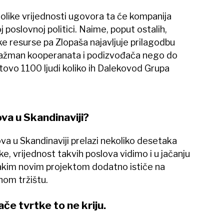
olike vrijednosti ugovora ta će kompanija
poslovnoj politici. Naime, poput ostalih,
ske resurse pa Zlopaša najavljuje prilagodbu
ažman kooperanata i podizvođača nego do
tovo 1100 ljudi koliko ih Dalekovod Grupa
ova u Skandinaviji?
va u Skandinaviji prelazi nekoliko desetaka
ske, vrijednost takvih poslova vidimo i u jačanju
vakim novim projektom dodatno ističe na
nom tržištu.
ače tvrtke to ne kriju.