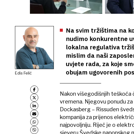
Na svim tržištima na k
nudimo konkurentne uvje
lokalna regulativa trži
mislim da naši zaposle
uvjete rada, za koje sm
obujam ugovorenih pos
Edis Felić
Nakon višegodišnjih teškoća či
vremena. Njegovu ponudu za 
Dockasberg – Rissuden švedsk
kompanija za prijenos električ
najpovoljniju. Riječ je o el
sjeveru Švedske naponskog ni