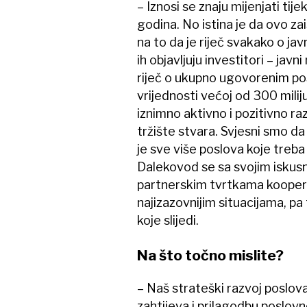
– Iznosi se znaju mijenjati tij
godina. No istina je da ovo zai
na to da je riječ svakako o ja
ih objavljuju investitori – jav
riječ o ukupno ugovorenim pos
vrijednosti većoj od 300 mili
iznimno aktivno i pozitivno raz
tržište stvara. Svjesni smo da 
je sve više poslova koje treba i
Dalekovod se sa svojim iskusn
partnerskim tvrtkama koopera
najizazovnijim situacijama, pa
koje slijedi.
Na što točno mislite?
– Naš strateški razvoj poslova
zahtijeva i prilagodbu poslo