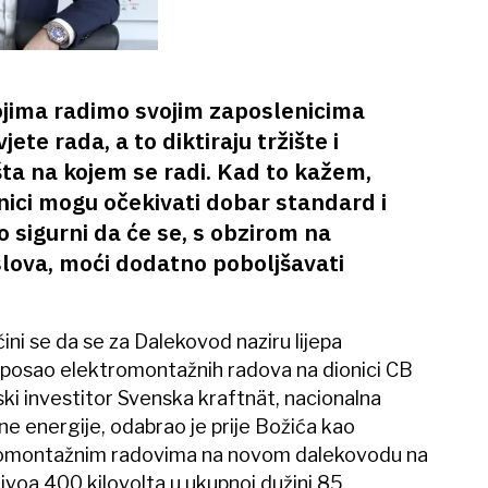
ojima radimo svojim zaposlenicima
te rada, a to diktiraju tržište i
šta na kojem se radi. Kad to kažem,
nici mogu očekivati dobar standard i
o sigurni da će se, s obzirom na
lova, moći dodatno poboljšavati
ni se da se za Dalekovod naziru lijepa
posao elektromontažnih radova na dionici CB
i investitor Svenska kraftnät, nacionalna
ne energije, odabrao je prije Božića kao
ektromontažnim radovima na novom dalekovodu na
voa 400 kilovolta u ukupnoj dužini 85