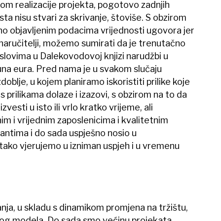
ekom realizacije projekta, pogotovo zadnjih
sta nisu stvari za skrivanje, štoviše. S obzirom
vno objavljenim podacima vrijednosti ugovora jer
ni naručitelji, možemo sumirati da je trenutačno
lovima u Dalekovodovoj knjizi narudžbi u
juna eura. Pred nama je u svakom slučaju
doblje, u kojem planiramo iskoristiti prilike koje
s prilikama dolaze i izazovi, s obzirom na to da
zvesti u isto ili vrlo kratko vrijeme, ali
im i vrijednim zaposlenicima i kvalitetnim
ntima i do sada uspješno nosio u
 tako vjerujemo u izniman uspjeh i u vremenu
nja, u skladu s dinamikom promjena na tržištu,
vnog modela. Do sada smo većinu projekata