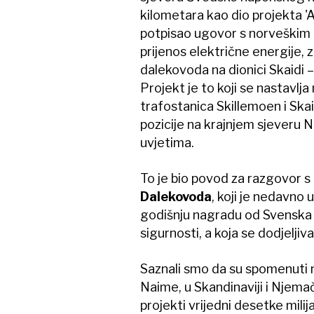
kilometara kao dio projekta '
potpisao ugovor s norveškim
prijenos električne energije,
dalekovoda na dionici Skaidi 
Projekt je to koji se nastavlj
trafostanica Skillemoen i Skai
pozicije na krajnjem sjeveru 
uvjetima.
To je bio povod za razgovor s
Dalekovoda
, koji je nedavno
godišnju nagradu od Svenska k
sigurnosti, a koja se dodjeljiv
Saznali smo da su spomenuti n
Naime, u Skandinaviji i Njemačk
projekti vrijedni desetke mili