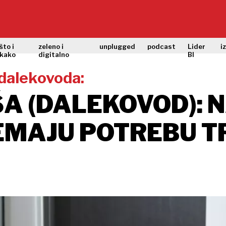
što i
zeleno i
unplugged
podcast
Lider
i
kako
digitalno
BI
 dalekovoda:
A (DALEKOVOD): N
EMAJU POTREBU TR