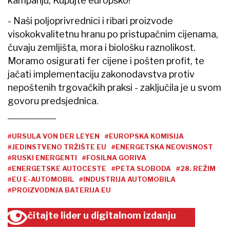
kampanju, Kupujte europsko!
- Naši poljoprivrednici i ribari proizvode
visokokvalitetnu hranu po pristupačnim cijenama,
čuvaju zemljišta, mora i biološku raznolikost.
Moramo osigurati fer cijene i pošten profit, te
jačati implementaciju zakonodavstva protiv
nepoštenih trgovačkih praksi - zaključila je u svom
govoru predsjednica.
#URSULA VON DER LEYEN
#EUROPSKA KOMISIJA
#JEDINSTVENO TRŽIŠTE EU
#ENERGETSKA NEOVISNOST
#RUSKI ENERGENTI
#FOSILNA GORIVA
#ENERGETSKE AUTOCESTE
#PETA SLOBODA
#28. REŽIM
#EU E-AUTOMOBIL
#INDUSTRIJA AUTOMOBILA
#PROIZVODNJA BATERIJA EU
čitajte lider u digitalnom izdanju