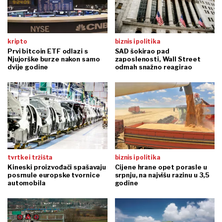
kripto
biznis i politika
Prvi bitcoin ETF odlazi s
SAD šokirao pad
Njujorške burze nakon samo
zaposlenosti, Wall Street
dvije godine
odmah snažno reagirao
tvrtke i tržišta
biznis i politika
Kineski proizvođači spašavaju
Cijene hrane opet porasle u
posrnule europske tvornice
srpnju, na najvišu razinu u 3,5
automobila
godine