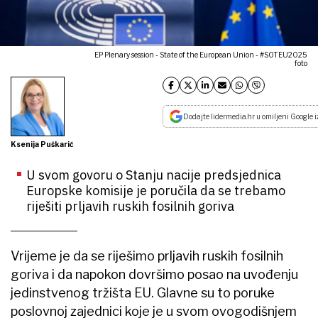
EP Plenary session - State of the European Union - #SOTEU2025
foto
Dodajte lidermedia.hr u omiljeni Google i
Ksenija Puškarić
U svom govoru o Stanju nacije predsjednica
Europske komisije je poručila da se trebamo
riješiti prljavih ruskih fosilnih goriva
Vrijeme je da se riješimo prljavih ruskih fosilnih
goriva i da napokon dovršimo posao na uvođenju
jedinstvenog tržišta EU. Glavne su to poruke
poslovnoj zajednici koje je u svom ovogodišnjem