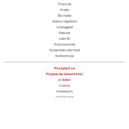
Financije
Kripto
Što i kako
Zeleno i digitalno
Unplugged
Podcast
Lider BI
Klub izvoznika
Studentski Lider klub
Konferencije
Pretplati se
Prijava na newsletter
e-lider
o nama
impressum
oglašavanje
opći uvjeti korištenja
politika privatnosti i kolačića
tocno.hr
copyright lider media 2025.