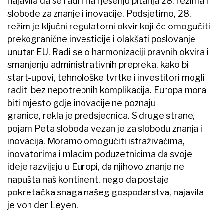
najavila da se radi i na rješenju pitanja 28. režima i
slobode za znanje i inovacije. Podsjetimo, 28.
režim je ključni regulatorni okvir koji će omogućiti
prekogranične investicije i olakšati poslovanje
unutar EU. Radi se o harmonizaciji pravnih okvira i
smanjenju administrativnih prepreka, kako bi
start-upovi, tehnološke tvrtke i investitori mogli
raditi bez nepotrebnih komplikacija. Europa mora
biti mjesto gdje inovacije ne poznaju
granice, rekla je predsjednica. S druge strane,
pojam Peta sloboda vezan je za slobodu znanja i
inovacija. Moramo omogućiti istraživačima,
inovatorima i mladim poduzetnicima da svoje
ideje razvijaju u Europi, da njihovo znanje ne
napušta naš kontinent, nego da postaje
pokretačka snaga našeg gospodarstva, najavila
je von der Leyen.