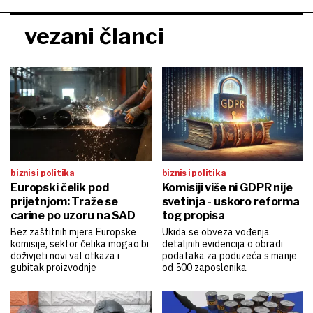
vezani članci
biznis i politika
biznis i politika
Europski čelik pod
Komisiji više ni GDPR nije
prijetnjom: Traže se
svetinja - uskoro reforma
carine po uzoru na SAD
tog propisa
Bez zaštitnih mjera Europske
Ukida se obveza vođenja
komisije, sektor čelika mogao bi
detaljnih evidencija o obradi
doživjeti novi val otkaza i
podataka za poduzeća s manje
gubitak proizvodnje
od 500 zaposlenika