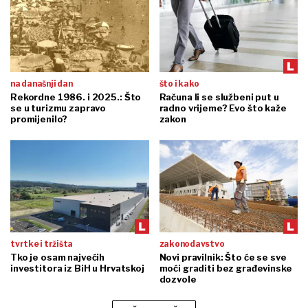
na današnji dan
što i kako
Rekordne 1986. i 2025.: Što
Računa li se službeni put u
se u turizmu zapravo
radno vrijeme? Evo što kaže
promijenilo?
zakon
tvrtke i tržišta
zakonodavstvo
Tko je osam najvećih
Novi pravilnik: Što će se sve
investitora iz BiH u Hrvatskoj
moći graditi bez građevinske
dozvole