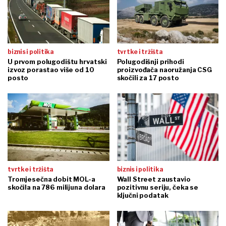
biznis i politika
tvrtke i tržišta
U prvom polugodištu hrvatski
Polugodišnji prihodi
izvoz porastao više od 10
proizvođača naoružanja CSG
posto
skočili za 17 posto
tvrtke i tržišta
biznis i politika
Tromjesečna dobit MOL-a
Wall Street zaustavio
skočila na 786 milijuna dolara
pozitivnu seriju, čeka se
ključni podatak