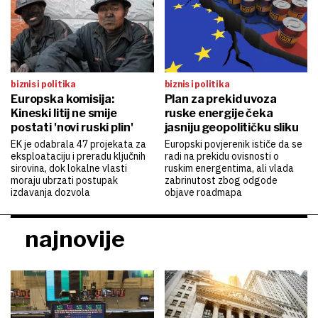
biznis i politika
biznis i politika
Europska komisija:
Plan za prekid uvoza
Kineski litij ne smije
ruske energije čeka
postati 'novi ruski plin'
jasniju geopolitičku sliku
EK je odabrala 47 projekata za
Europski povjerenik ističe da se
eksploataciju i preradu ključnih
radi na prekidu ovisnosti o
sirovina, dok lokalne vlasti
ruskim energentima, ali vlada
moraju ubrzati postupak
zabrinutost zbog odgode
izdavanja dozvola
objave roadmapa
najnovije