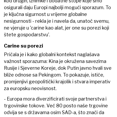
kod drugih, iznimke i dodatne stope koje smo
osigurali daju Europi najbolji mogući sporazum. To
je ključna sigurnost u vrijeme globalne
nesigurnosti - rekla je i navela da, unatoč svemu,
ne vjeruje u 'carine kao alat, jer one su porezi koji
štete gospodarstvu'.
Carine su porezi
Pričala je i kako globalni kontekst naglašava
važnost sporazuma: Kina je okružena savezima
Rusije i Sjeverne Koreje, dok Putin javno hvali sve
bliže odnose sa Pekingom. To pokazuje, ističe,
promjenjivi geopolitički krajolik i stvara imperativ
za europsku neovisnost.
- Europa mora diverzificirati svoje partnerstva i
trgovinske tokove. Već 80 posto naše trgovine
odvija se s državama osim SAD-a, što znači da