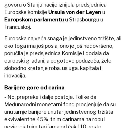
govoru o Stanju nacije iznijela predsjednica
Europske komisije
Ursula von der Leyen
u
Europskom parlamentu
u Strasbourgu u
Francuskoj.
Europska najveća snaga je jedinstveno tržište, ali
oko toga ima još posla, ono je još nedovršeno,
poručila je predsjednica Komisije i dodala da
europski građani, a pogotovo poduzeća, žele
slobodno kretanje roba, usluga, kapitala i
inovacija.
Barijere gore od carina
- No, prepreke i dalje postoje. Tolike da
Međunarodni monetarni fond procjenjuje da su
unutarnje barijere unutar jedinstvenog tržišta
ekvivalentne 45%-tnim carinama na robu i
nevjerojatnim tarifama od čak 110 posto