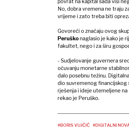
povrat na kapital sada viši ne
No, dobra vremena ne traju zauv
vrijeme i zato treba biti opre
Govoreći o značaju ovog skup
Peruško
naglasio je kako je 
fakultet, nego i za širu gosp
- Sudjelovanje guvernera sred
očuvanju monetarne stabilnos
dalo posebnu težinu. Digitaln
dio suvremenog financijskog 
rješenja i ideje utemeljene na
rekao je Peruško.
#BORIS VUJČIĆ
#DIGITALNI NOV