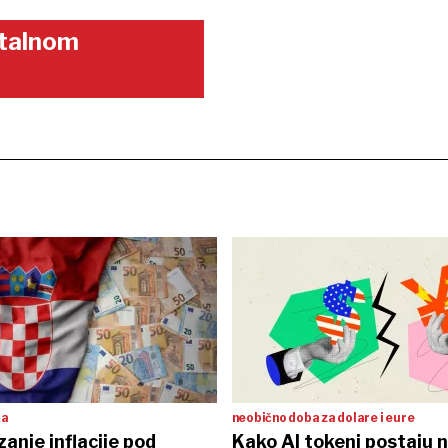
gitalnom
ka
neobično doba za dolare i eure
anje inflacije pod
Kako AI tokeni postaju 