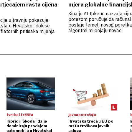
tjecajem rasta cijena
mjera globalne financij
Kina je AI tokene nazvala ciju
potezom poručuje da računal
acije u travnju pokazuje
postaje temelj novog poretka
sta u Hrvatskoj, dok se
algoritmi mijenjaju novac
flatornih pritisaka mijenja
tvrtke i tržišta
javna potrošnja
Hibridi i Škoda i dalje
Hrvatska treća u EU po
dominiraju prodajom
rastu troškova javnih
automobila u Hrvatskoj
usluga