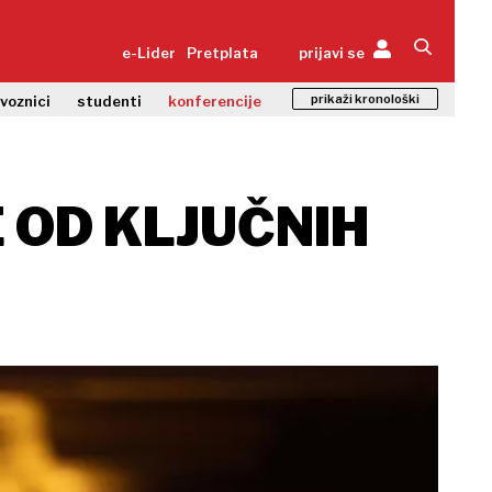
e-Lider
Pretplata
prijavi se
prikaži kronološki
zvoznici
studenti
konferencije
E OD KLJUČNIH