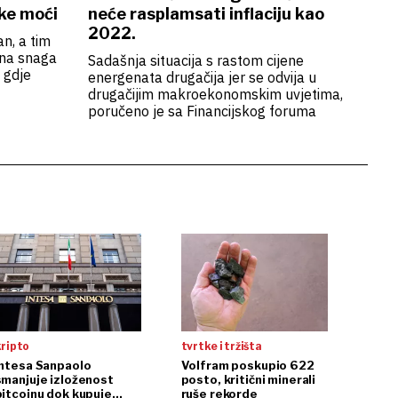
ske moći
neće rasplamsati inflaciju kao
2022.
an, a tim
na snaga
Sadašnja situacija s rastom cijene
 gdje
energenata drugačija jer se odvija u
drugačijim makroekonomskim uvjetima,
poručeno je sa Financijskog foruma
kripto
tvrtke i tržišta
Intesa Sanpaolo
Volfram poskupio 622
smanjuje izloženost
posto, kritični minerali
bitcoinu dok kupuje
ruše rekorde