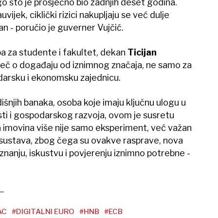
go što je prosječno bio zadnjih deset godina.
ijek, ciklički rizici nakupljaju se već dulje
zan - poručio je guverner Vujčić.
a za studente i fakultet, dekan
Ticijan
riječ o događaju od iznimnog značaja, ne samo za
odarsku i ekonomsku zajednicu.
išnjih banaka, osoba koje imaju ključnu ulogu u
ti i gospodarskog razvoja, ovom je susretu
a imovina više nije samo eksperiment, već važan
sustava, zbog čega su ovakve rasprave, nova
 znanju, iskustvu i povjerenju iznimno potrebne -
AC
#DIGITALNI EURO
#HNB
#ECB