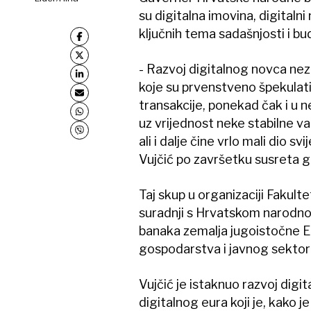
su digitalna imovina, digitalni
ključnih tema sadašnjosti i bu
- Razvoj digitalnog novca neza
koje su prvenstveno špekulati
transakcije, ponekad čak i u n
uz vrijednost neke stabilne va
ali i dalje čine vrlo mali dio 
Vujčić po završetku susreta g
Taj skup u organizaciji Fakulte
suradnji s Hrvatskom narodno
banaka zemalja jugoistočne E
gospodarstva i javnog sektor
Vujčić je istaknuo razvoj digi
digitalnog eura koji je, kako j