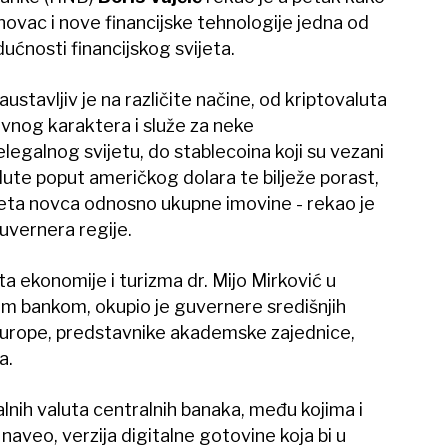
 novac i nove financijske tehnologije jedna od
dućnosti financijskog svijeta.
ustavljiv je na različite načine, od kriptovaluta
vnog karaktera i služe za neke
elegalnog svijetu, do stablecoina koji su vezani
lute poput američkog dolara te bilježe porast,
svijeta novca odnosno ukupne imovine - rekao je
uvernera regije.
ta ekonomije i turizma dr. Mijo Mirković u
m bankom, okupio je guvernere središnjih
urope, predstavnike akademske zajednice,
a.
talnih valuta centralnih banaka, među kojima i
e naveo, verzija digitalne gotovine koja bi u