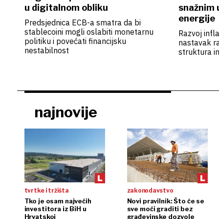
u digitalnom obliku
snažnim u
energije
Predsjednica ECB-a smatra da bi
stablecoini mogli oslabiti monetarnu
Razvoj infl
politiku i povećati financijsku
nastavak ra
nestabilnost
struktura in
najnovije
tvrtke i tržišta
zakonodavstvo
Tko je osam najvećih
Novi pravilnik: Što će se
investitora iz BiH u
sve moći graditi bez
Hrvatskoj
građevinske dozvole