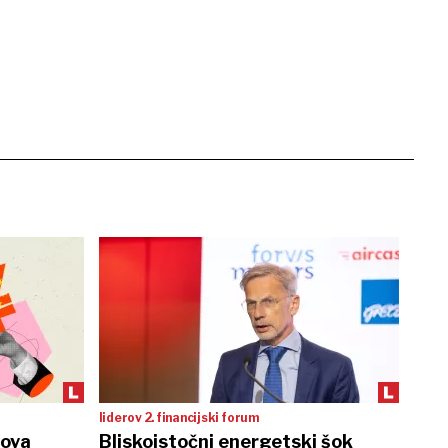
liderov 2. financijski forum
nova
Bliskoistočni energetski šok