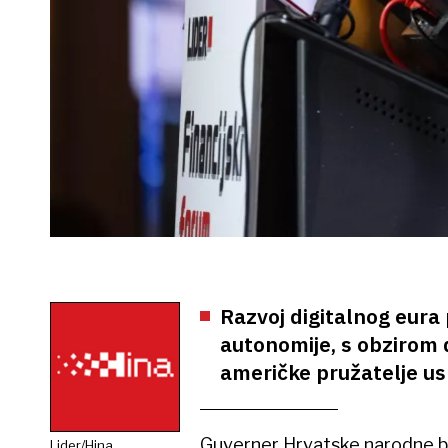
Razvoj digitalnog eura
autonomije, s obzirom 
američke pružatelje us
Guverner Hrvatske narodne 
Lider/Hina