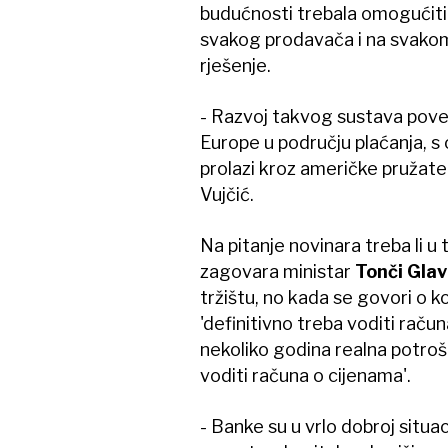
budućnosti trebala omogućiti
svakog prodavača i na svakom
rješenje.
- Razvoj takvog sustava pove
Europe u području plaćanja, s 
prolazi kroz američke pružate
Vujčić.
Na pitanje novinara treba li u
zagovara ministar
Tonči Glav
tržištu, no kada se govori o 
'definitivno treba voditi raču
nekoliko godina realna potroš
voditi računa o cijenama'.
- Banke su u vrlo dobroj situac