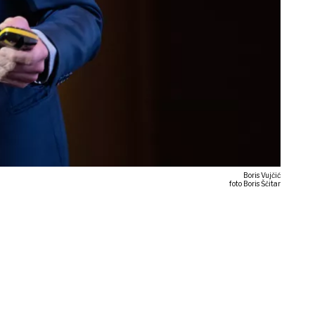
Boris Vujčić
foto Boris Ščitar