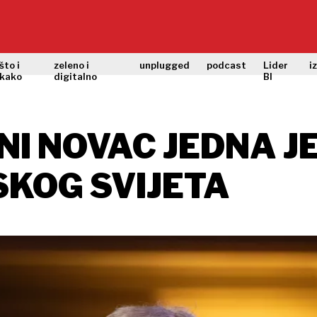
što i
zeleno i
unplugged
podcast
Lider
i
kako
digitalno
BI
LNI NOVAC JEDNA J
SKOG SVIJETA