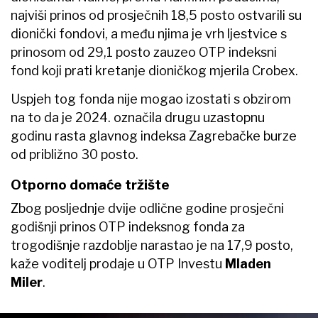
najviši prinos od prosječnih 18,5 posto ostvarili su
dionički fondovi, a među njima je vrh ljestvice s
prinosom od 29,1 posto zauzeo OTP indeksni
fond koji prati kretanje dioničkog mjerila Crobex.
Uspjeh tog fonda nije mogao izostati s obzirom
na to da je 2024. označila drugu uzastopnu
godinu rasta glavnog indeksa Zagrebačke burze
od približno 30 posto.
Otporno domaće tržište
Zbog posljednje dvije odlične godine prosječni
godišnji prinos OTP indeksnog fonda za
trogodišnje razdoblje narastao je na 17,9 posto,
kaže voditelj prodaje u OTP Investu
Mladen
Miler
.