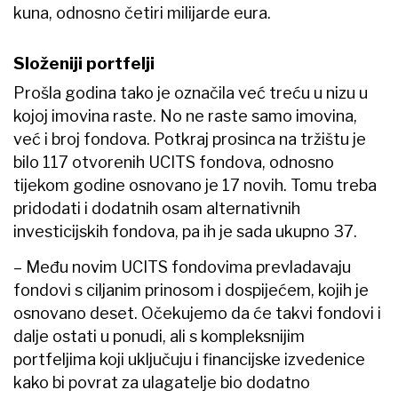
kuna, odnosno četiri milijarde eura.
Složeniji portfelji
Prošla godina tako je označila već treću u nizu u
kojoj imovina raste. No ne raste samo imovina,
već i broj fondova. Potkraj prosinca na tržištu je
bilo 117 otvorenih UCITS fondova, odnosno
tijekom godine osnovano je 17 novih. Tomu treba
pridodati i dodatnih osam alternativnih
investicijskih fondova, pa ih je sada ukupno 37.
– Među novim UCITS fondovima prevladavaju
fondovi s ciljanim prinosom i dospijećem, kojih je
osnovano deset. Očekujemo da će takvi fondovi i
dalje ostati u ponudi, ali s kompleksnijim
portfeljima koji uključuju i financijske izvedenice
kako bi povrat za ulagatelje bio dodatno