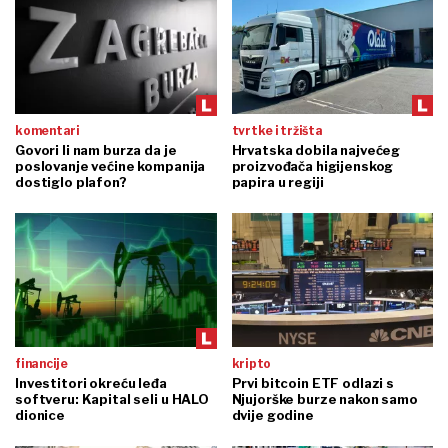
komentari
tvrtke i tržišta
Govori li nam burza da je
Hrvatska dobila najvećeg
poslovanje većine kompanija
proizvođača higijenskog
dostiglo plafon?
papira u regiji
financije
kripto
Investitori okreću leđa
Prvi bitcoin ETF odlazi s
softveru: Kapital seli u HALO
Njujorške burze nakon samo
dionice
dvije godine