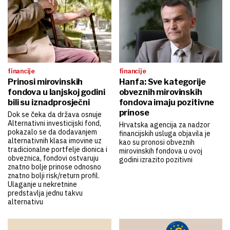
financije
financije
Prinosi mirovinskih
Hanfa: Sve kategorije
fondova u lanjskoj godini
obveznih mirovinskih
bili su iznadprosječni
fondova imaju pozitivne
prinose
Dok se čeka da država osnuje
Alternativni investicijski fond,
Hrvatska agencija za nadzor
pokazalo se da dodavanjem
financijskih usluga objavila je
alternativnih klasa imovine uz
kao su pronosi obveznih
tradicionalne portfelje dionica i
mirovinskih fondova u ovoj
obveznica, fondovi ostvaruju
godini izrazito pozitivni
znatno bolje prinose odnosno
znatno bolji risk/return profil.
Ulaganje u nekretnine
predstavlja jednu takvu
alternativu