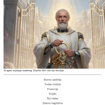
AI agenti mijenjaju marketing: Klasični SEO više nije dovoljan
Biznis i politika
Tvrtke i tržišta
Financije
Kripto
Što i kako
Zeleno i digitalno