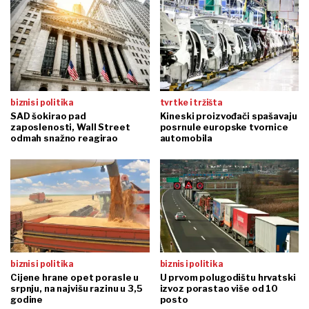
biznis i politika
tvrtke i tržišta
SAD šokirao pad
Kineski proizvođači spašavaju
zaposlenosti, Wall Street
posrnule europske tvornice
odmah snažno reagirao
automobila
biznis i politika
biznis i politika
Cijene hrane opet porasle u
U prvom polugodištu hrvatski
srpnju, na najvišu razinu u 3,5
izvoz porastao više od 10
godine
posto