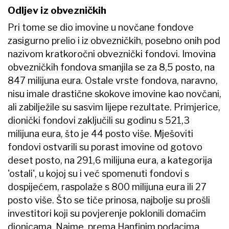
Odljev iz obvezničkih
Pri tome se dio imovine u novčane fondove
zasigurno prelio i iz obvezničkih, posebno onih pod
nazivom kratkoročni obveznički fondovi. Imovina
obvezničkih fondova smanjila se za 8,5 posto, na
847 milijuna eura. Ostale vrste fondova, naravno,
nisu imale drastične skokove imovine kao novčani,
ali zabilježile su sasvim lijepe rezultate. Primjerice,
dionički fondovi zaključili su godinu s 521,3
milijuna eura, što je 44 posto više. Mješoviti
fondovi ostvarili su porast imovine od gotovo
deset posto, na 291,6 milijuna eura, a kategorija
'ostali', u kojoj su i već spomenuti fondovi s
dospijećem, raspolaže s 800 milijuna eura ili 27
posto više. Što se tiče prinosa, najbolje su prošli
investitori koji su povjerenje poklonili domaćim
dionicama. Naime, prema Hanfinim podacima,