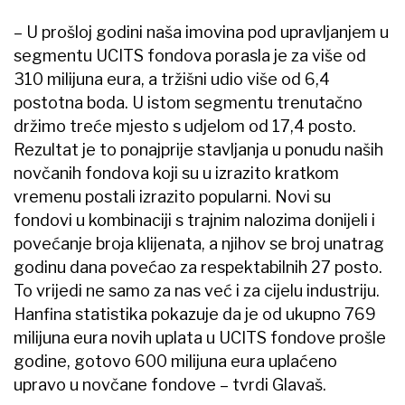
– U prošloj godini naša imovina pod upravljanjem u
segmentu UCITS fondova porasla je za više od
310 milijuna eura, a tržišni udio više od 6,4
postotna boda. U istom segmentu trenutačno
držimo treće mjesto s udjelom od 17,4 posto.
Rezultat je to ponajprije stavljanja u ponudu naših
novčanih fondova koji su u izrazito kratkom
vremenu postali izrazito popularni. Novi su
fondovi u kombinaciji s trajnim nalozima donijeli i
povećanje broja klijenata, a njihov se broj unatrag
godinu dana povećao za respektabilnih 27 posto.
To vrijedi ne samo za nas već i za cijelu industriju.
Hanfina statistika pokazuje da je od ukupno 769
milijuna eura novih uplata u UCITS fondove prošle
godine, gotovo 600 milijuna eura uplaćeno
upravo u novčane fondove – tvrdi Glavaš.