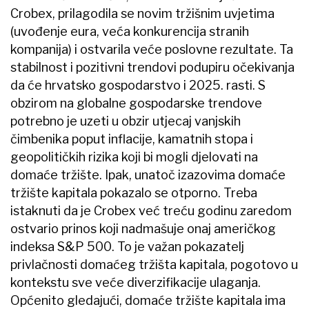
Crobex, prilagodila se novim tržišnim uvjetima
(uvođenje eura, veća konkurencija stranih
kompanija) i ostvarila veće poslovne rezultate. Ta
stabilnost i pozitivni trendovi podupiru očekivanja
da će hrvatsko gospodarstvo i 2025. rasti. S
obzirom na globalne gospodarske trendove
potrebno je uzeti u obzir utjecaj vanjskih
čimbenika poput inflacije, kamatnih stopa i
geopolitičkih rizika koji bi mogli djelovati na
domaće tržište. Ipak, unatoč izazovima domaće
tržište kapitala pokazalo se otporno. Treba
istaknuti da je Crobex već treću godinu zaredom
ostvario prinos koji nadmašuje onaj američkog
indeksa S&P 500. To je važan pokazatelj
privlačnosti domaćeg tržišta kapitala, pogotovo u
kontekstu sve veće diverzifikacije ulaganja.
Općenito gledajući, domaće tržište kapitala ima