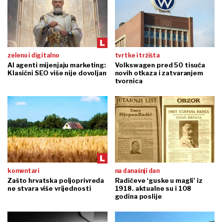
zeleno i digitalno
tvrtke i tržišta
AI agenti mijenjaju marketing:
Volkswagen pred 50 tisuća
Klasični SEO više nije dovoljan
novih otkaza i zatvaranjem
tvornica
komentari
na današnji dan
Zašto hrvatska poljoprivreda
Radićeve ‘guske u magli’ iz
ne stvara više vrijednosti
1918. aktualne su i 108
godina poslije