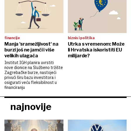
financije
biznis i politika
Manja 'sramežljivost' na
Utrka s vremenom: Može
burzi još ne jamči i više
li Hrvatska iskoristiti EU
velikih ulagača
milijarde?
Institut IGH planira uvrstiti
nove dionice na Službeno tržište
Zagrebačke burze, nastojeći
privući širu bazu investitora i
osigurati veću fleksibilnost u
financiranju
najnovije