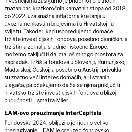
investicijama zasigurno je pridonio i prethodni
znatan pad kratkoročnih kamatnih stopa od 2018.
do 2022. uza snažna inflatorna kretanja u
dvoznamenkastim brojevima i u Hrvatskoj i u
svijetu. Također, kad uspoređujemo domaće
tržište investicijskih fondova, posebno dioničkih, s
tržištima zemalja srednje i istočne Europe,
možemo zaključiti da ima još mnogo prostora za
napredak. Tržišta fondova u Sloveniji, Rumunjskoj,
Mađarskoj, Češkoj, a posebno u Austriji, privukla
su znatno veći interes domaćih, ali i stranih
ulagača, pa očekujemo da će se njima priključiti i
hrvatsko tržište investicijskih fondova u bližoj
budućnosti – smatra Miler.
EAM-ovo preuzimanje InterCapitala
Fondovsku 2024. obilježilo je i jedno veliko
preslagivanje – EAM je preuzeo fondovsko