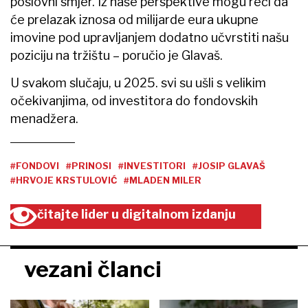
poslovni smjer. Iz naše perspektive mogu reći da
će prelazak iznosa od milijarde eura ukupne
imovine pod upravljanjem dodatno učvrstiti našu
poziciju na tržištu – poručio je Glavaš.
U svakom slučaju, u 2025. svi su ušli s velikim
očekivanjima, od investitora do fondovskih
menadžera.
#FONDOVI
#PRINOSI
#INVESTITORI
#JOSIP GLAVAŠ
#HRVOJE KRSTULOVIĆ
#MLADEN MILER
čitajte lider u digitalnom izdanju
vezani članci