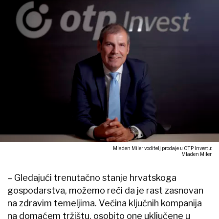
Mladen Miler, voditelj prodaje u OTP Investu:
Mladen Miler
– Gledajući trenutačno stanje hrvatskoga
gospodarstva, možemo reći da je rast zasnovan
na zdravim temeljima. Većina ključnih kompanija
na domaćem tržištu, osobito one uključene u