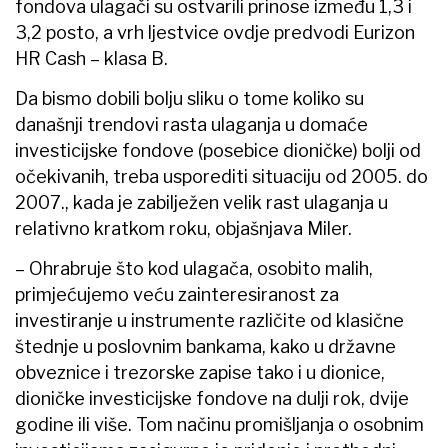
fondova ulagači su ostvarili prinose između 1,3 i
3,2 posto, a vrh ljestvice ovdje predvodi Eurizon
HR Cash – klasa B.
Da bismo dobili bolju sliku o tome koliko su
današnji trendovi rasta ulaganja u domaće
investicijske fondove (posebice dioničke) bolji od
očekivanih, treba usporediti situaciju od 2005. do
2007., kada je zabilježen velik rast ulaganja u
relativno kratkom roku, objašnjava Miler.
– Ohrabruje što kod ulagača, osobito malih,
primjećujemo veću zainteresiranost za
investiranje u instrumente različite od klasične
štednje u poslovnim bankama, kako u državne
obveznice i trezorske zapise tako i u dionice,
dioničke investicijske fondove na dulji rok, dvije
godine ili više. Tom načinu promišljanja o osobnim