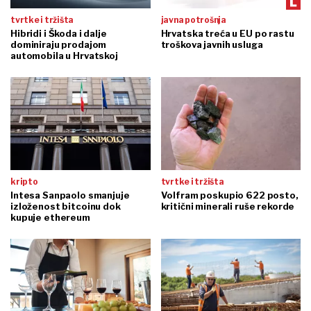
tvrtke i tržišta
javna potrošnja
Hibridi i Škoda i dalje
Hrvatska treća u EU po rastu
dominiraju prodajom
troškova javnih usluga
automobila u Hrvatskoj
kripto
tvrtke i tržišta
Intesa Sanpaolo smanjuje
Volfram poskupio 622 posto,
izloženost bitcoinu dok
kritični minerali ruše rekorde
kupuje ethereum