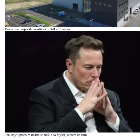
Tko je osam najvećih investitora iz BiH u Hrvatskoj
Poniranje SpaceX-a: Raketa se srušila na Mjesec, dionica na burzi