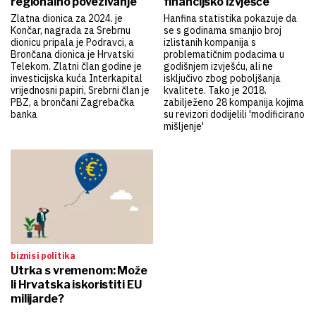
regionalno povezivanje
financijsko izvješće
Zlatna dionica za 2024. je
Hanfina statistika pokazuje da
Končar, nagrada za Srebrnu
se s godinama smanjio broj
dionicu pripala je Podravci, a
izlistanih kompanija s
Brončana dionica je Hrvatski
problematičnim podacima u
Telekom. Zlatni član godine je
godišnjem izvješću, ali ne
investicijska kuća Interkapital
isključivo zbog poboljšanja
vrijednosni papiri, Srebrni član je
kvalitete. Tako je 2018.
PBZ, a brončani Zagrebačka
zabilježeno 28 kompanija kojima
banka
su revizori dodijelili 'modificirano
mišljenje'
biznis i politika
Utrka s vremenom: Može
li Hrvatska iskoristiti EU
milijarde?