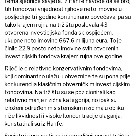
tema sjednice savjeta. Iz Hanfe navode da se broj
tih fondova i vrijednost njihove neto imovine u
posljednje tri godine kontinuirano povećava, pa su
tako krajem rujna na tržištu poslovala 43
otvorena investicijska fonda s dospijećem,
ukupne neto imovine 667,6 milijuna eura. To je
činilo 22,9 posto neto imovine svih otvorenih
investicijskih fondova krajem rujna ove godine.
Riječ je o relativno konzervativnim fondovima,
koji dominantno ulažu u obveznice te su ponajprije
konkurencija klasičnim obvezničkim investicijskim
fondovima. Na tržištu su se pozicionirali kao
relativno manje rizična kategorija, no ipak su
izloženi određenim sistemskim rizicima u obliku
niže likvidnosti i visoke koncentracije ulaganja,
konstatirali su iz Hanfe.
Savjetu je prezentiran i ovogodišnji porast tržišta