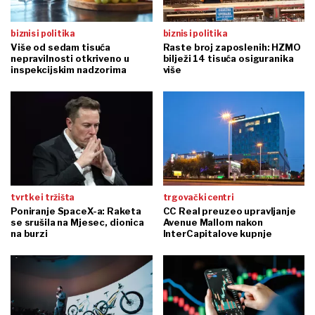
biznis i politika
biznis i politika
Više od sedam tisuća
Raste broj zaposlenih: HZMO
nepravilnosti otkriveno u
bilježi 14 tisuća osiguranika
inspekcijskim nadzorima
više
tvrtke i tržišta
trgovački centri
Poniranje SpaceX-a: Raketa
CC Real preuzeo upravljanje
se srušila na Mjesec, dionica
Avenue Mallom nakon
na burzi
InterCapitalove kupnje