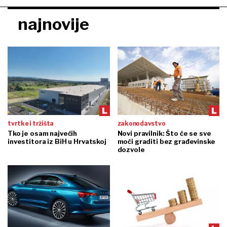
najnovije
tvrtke i tržišta
zakonodavstvo
Tko je osam najvećih
Novi pravilnik: Što će se sve
investitora iz BiH u Hrvatskoj
moći graditi bez građevinske
dozvole