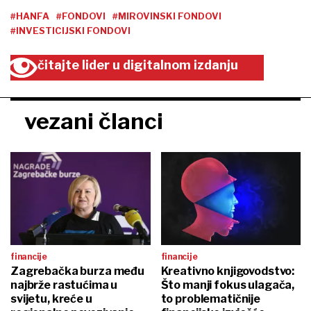
#HANFA
#FONDOVI
#MIROVINSKI FONDOVI
#INVESTICIJSKI FONDOVI
čitajte lider u digitalnom izdanju
vezani članci
financije
financije
Zagrebačka burza među
Kreativno knjigovodstvo:
najbrže rastućima u
Što manji fokus ulagača,
svijetu, kreće u
to problematičnije