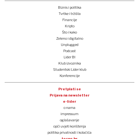
Biznis i politika
Tvrtke i tržišta
Financije
Kripto
Što i kako
Zeleno i digitalno
Unplugged
Podcast
Lider BI
Klub izvoznika
Studentski Lider klub
Konferencije
Pretplati se
Prijava na newsletter
e-lider
o nama
impressum
oglašavanje
opći uvjeti korištenja
politika privatnosti i kolačića
tocno.hr