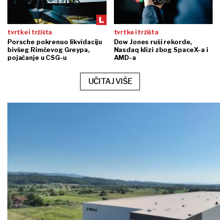
tvrtke i tržišta
tvrtke i tržišta
Porsche pokrenuo likvidaciju
Dow Jones ruši rekorde,
bivšeg Rimčevog Greypa,
Nasdaq klizi zbog SpaceX-a i
pojačanje u CSG-u
AMD-a
UČITAJ VIŠE