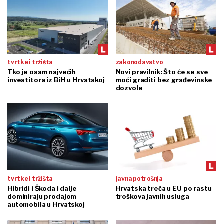
tvrtke i tržišta
zakonodavstvo
Tko je osam najvećih
Novi pravilnik: Što će se sve
investitora iz BiH u Hrvatskoj
moći graditi bez građevinske
dozvole
tvrtke i tržišta
javna potrošnja
Hibridi i Škoda i dalje
Hrvatska treća u EU po rastu
dominiraju prodajom
troškova javnih usluga
automobila u Hrvatskoj