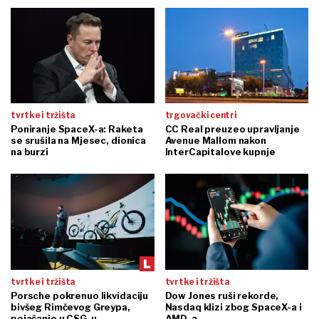
tvrtke i tržišta
trgovački centri
Poniranje SpaceX-a: Raketa
CC Real preuzeo upravljanje
se srušila na Mjesec, dionica
Avenue Mallom nakon
na burzi
InterCapitalove kupnje
tvrtke i tržišta
tvrtke i tržišta
Porsche pokrenuo likvidaciju
Dow Jones ruši rekorde,
bivšeg Rimčevog Greypa,
Nasdaq klizi zbog SpaceX-a i
pojačanje u CSG-u
AMD-a