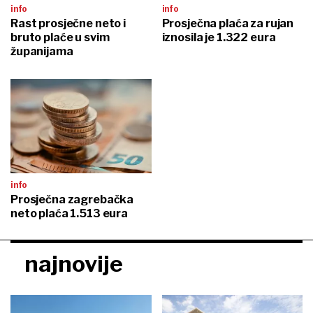
info
info
Rast prosječne neto i
Prosječna plaća za rujan
bruto plaće u svim
iznosila je 1.322 eura
županijama
info
Prosječna zagrebačka
neto plaća 1.513 eura
najnovije