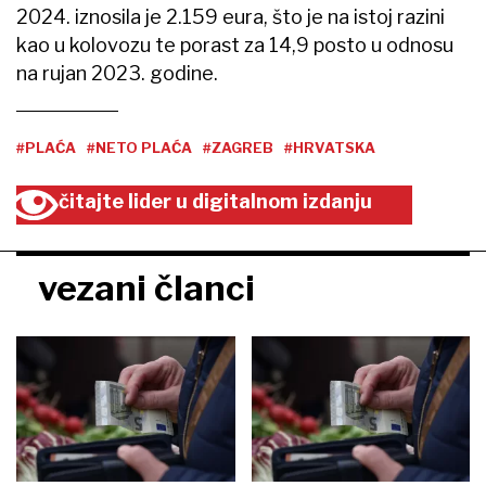
2024. iznosila je 2.159 eura, što je na istoj razini
kao u kolovozu te porast za 14,9 posto u odnosu
na rujan 2023. godine.
#PLAĆA
#NETO PLAĆA
#ZAGREB
#HRVATSKA
čitajte lider u digitalnom izdanju
vezani članci