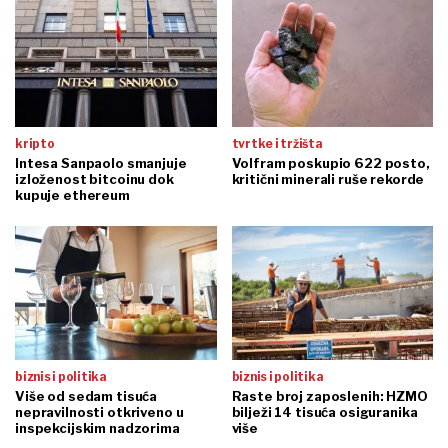
kripto
tvrtke i tržišta
Intesa Sanpaolo smanjuje
Volfram poskupio 622 posto,
izloženost bitcoinu dok
kritični minerali ruše rekorde
kupuje ethereum
biznis i politika
biznis i politika
Više od sedam tisuća
Raste broj zaposlenih: HZMO
nepravilnosti otkriveno u
bilježi 14 tisuća osiguranika
inspekcijskim nadzorima
više