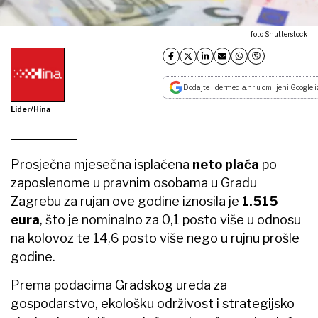
foto Shutterstock
Dodajte lidermedia.hr u omiljeni Google i
Lider/Hina
Prosječna mjesečna isplaćena
neto plaća
po
zaposlenome u pravnim osobama u Gradu
Zagrebu za rujan ove godine iznosila je
1.515
eura
, što je nominalno za 0,1 posto više u odnosu
na kolovoz te 14,6 posto više nego u rujnu prošle
godine.
Prema podacima Gradskog ureda za
gospodarstvo, ekološku održivost i strategijsko