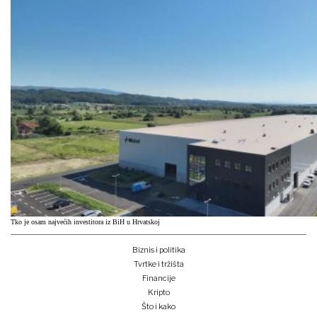
Tko je osam najvećih investitora iz BiH u Hrvatskoj
Biznis i politika
Tvrtke i tržišta
Financije
Kripto
Što i kako