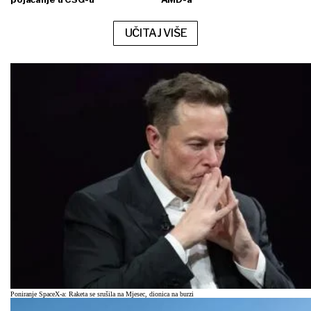
UČITAJ VIŠE
Poniranje SpaceX-a: Raketa se srušila na Mjesec, dionica na burzi