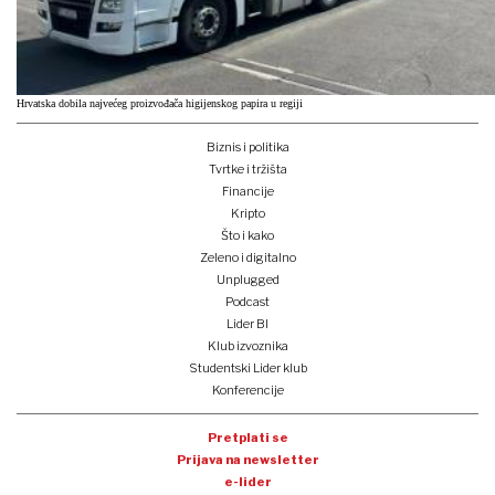
Hrvatska dobila najvećeg proizvođača higijenskog papira u regiji
Biznis i politika
Tvrtke i tržišta
Financije
Kripto
Što i kako
Zeleno i digitalno
Unplugged
Podcast
Lider BI
Klub izvoznika
Studentski Lider klub
Konferencije
Pretplati se
Prijava na newsletter
e-lider