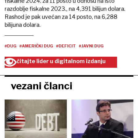
fiskalne 2024. za 11 posto u odnosu na isto
razdoblje fiskalne 2023., na 4,391 bilijun dolara.
Rashod je pak uvećan za 14 posto, na 6,288
bilijuna dolara.
#DUG
#AMERIČKI DUG
#DEFICIT
#JAVNI DUG
čitajte lider u digitalnom izdanju
vezani članci