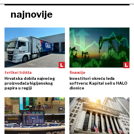
najnovije
tvrtke i tržišta
financije
Hrvatska dobila najvećeg
Investitori okreću leđa
proizvođača higijenskog
softveru: Kapital seli u HALO
papira u regiji
dionice