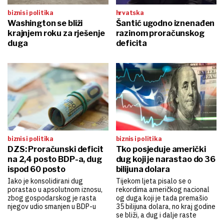
biznis i politika
hrvatska
Washington se bliži
Šantić ugodno iznenađen
krajnjem roku za rješenje
razinom proračunskog
duga
deficita
biznis i politika
biznis i politika
DZS: Proračunski deficit
Tko posjeduje američki
na 2,4 posto BDP-a, dug
dug koji je narastao do 36
ispod 60 posto
bilijuna dolara
Iako je konsolidirani dug
Tijekom ljeta pisalo se o
porastao u apsolutnom iznosu,
rekordima američkog nacional
zbog gospodarskog je rasta
og duga koji je tada premašio
njegov udio smanjen u BDP-u
35 bilijuna dolara, no kraj godine
se bliži, a dug i dalje raste