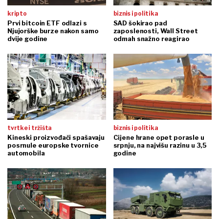
kripto
biznis i politika
Prvi bitcoin ETF odlazi s
SAD šokirao pad
Njujorške burze nakon samo
zaposlenosti, Wall Street
dvije godine
odmah snažno reagirao
tvrtke i tržišta
biznis i politika
Kineski proizvođači spašavaju
Cijene hrane opet porasle u
posrnule europske tvornice
srpnju, na najvišu razinu u 3,5
automobila
godine