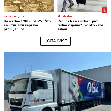
na današnji dan
što i kako
Rekordne 1986. i 2025.: Što
Računa li se službeni put u
se u turizmu zapravo
radno vrijeme? Evo što kaže
promijenilo?
zakon
UČITAJ VIŠE