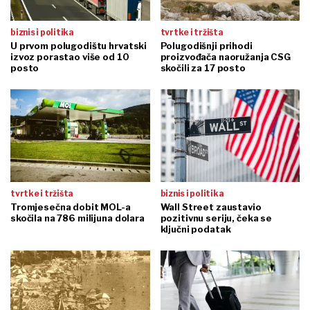
biznis i politika
tvrtke i tržišta
U prvom polugodištu hrvatski
Polugodišnji prihodi
izvoz porastao više od 10
proizvođača naoružanja CSG
posto
skočili za 17 posto
tvrtke i tržišta
biznis i politika
Tromjesečna dobit MOL-a
Wall Street zaustavio
skočila na 786 milijuna dolara
pozitivnu seriju, čeka se
ključni podatak