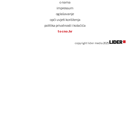
o nama
impressum
oglašavanje
opći uvjeti korištenja
politika privatnosti i kolačića
tocno.hr
copyright lider media 2025.