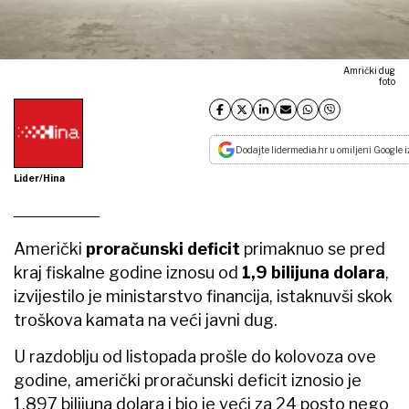
Amrički dug
foto
Dodajte lidermedia.hr u omiljeni Google i
Lider/Hina
Američki
proračunski deficit
primaknuo se pred
kraj fiskalne godine iznosu od
1,9 bilijuna dolara
,
izvijestilo je ministarstvo financija, istaknuvši skok
troškova kamata na veći javni dug.
U razdoblju od listopada prošle do kolovoza ove
godine, američki proračunski deficit iznosio je
1,897 bilijuna dolara i bio je veći za 24 posto nego