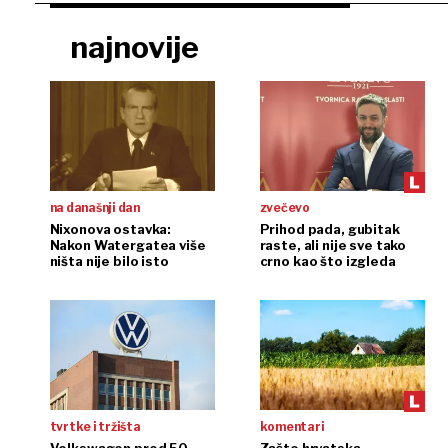
najnovije
na današnji dan
zvečevo
Nixonova ostavka:
Prihod pada, gubitak
Nakon Watergatea više
raste, ali nije sve tako
ništa nije bilo isto
crno kao što izgleda
tvrtke i tržišta
komentari