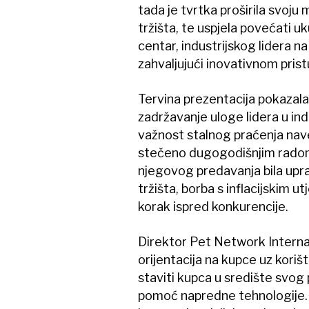
tada je tvrtka proširila svoj
tržišta, te uspjela povećati u
centar, industrijskog lidera na
zahvaljujući inovativnom pris
Tervina prezentacija pokazala
zadržavanje uloge lidera u indu
važnost stalnog praćenja nave
stečeno dugogodišnjim radom 
njegovog predavanja bila upra
tržišta, borba s inflacijskim u
korak ispred konkurencije.
Direktor Pet Network Internat
orijentacija na kupce uz korišt
staviti kupca u središte svog 
pomoć napredne tehnologije. P