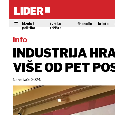
biznis i
tvrtke i
financije
kripto
politika
tržišta
info
INDUSTRIJA HR
VIŠE OD PET PO
15. veljače 2024.