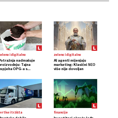
eleno i digitalno
zeleno i digitalno
Potražnja nadmašuje
AI agenti mijenjaju
proizvodnju: Tajna
marketing: Klasični SEO
uspjeha OPG-a s
više nije dovoljan
glistama
vrtke i tržišta
financije