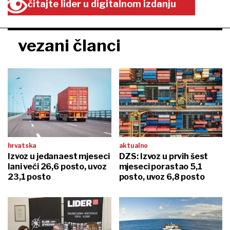
čitajte lider u digitalnom izdanju
vezani članci
hrvatska
aktualno
Izvoz u jedanaest mjeseci
DZS: Izvoz u prvih šest
lani veći 26,6 posto, uvoz
mjeseci porastao 5,1
23,1 posto
posto, uvoz 6,8 posto