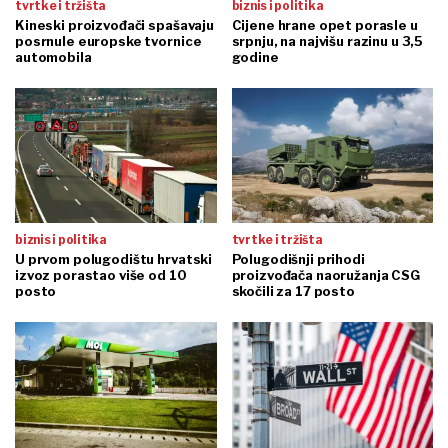
tvrtke i tržišta
biznis i politika
Kineski proizvođači spašavaju
Cijene hrane opet porasle u
posrnule europske tvornice
srpnju, na najvišu razinu u 3,5
automobila
godine
biznis i politika
tvrtke i tržišta
U prvom polugodištu hrvatski
Polugodišnji prihodi
izvoz porastao više od 10
proizvođača naoružanja CSG
posto
skočili za 17 posto