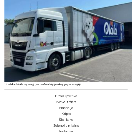
Hrvatska dobila najvećeg proizvođača higijenskog papira u regiji
Biznis i politika
Tvrtke i tržišta
Financije
Kripto
Što i kako
Zeleno i digitalno
Unplugged