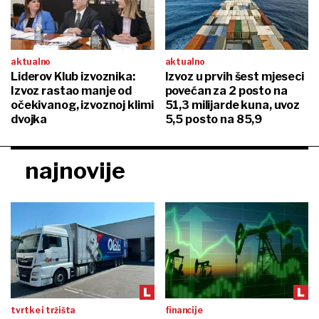
aktualno
aktualno
Liderov Klub izvoznika:
Izvoz u prvih šest mjeseci
Izvoz rastao manje od
povećan za 2 posto na
očekivanog, izvoznoj klimi
51,3 milijarde kuna, uvoz
dvojka
5,5 posto na 85,9
najnovije
tvrtke i tržišta
financije