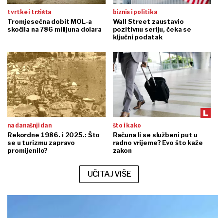
tvrtke i tržišta
biznis i politika
Tromjesečna dobit MOL-a
Wall Street zaustavio
skočila na 786 milijuna dolara
pozitivnu seriju, čeka se
ključni podatak
na današnji dan
što i kako
Rekordne 1986. i 2025.: Što
Računa li se službeni put u
se u turizmu zapravo
radno vrijeme? Evo što kaže
promijenilo?
zakon
UČITAJ VIŠE