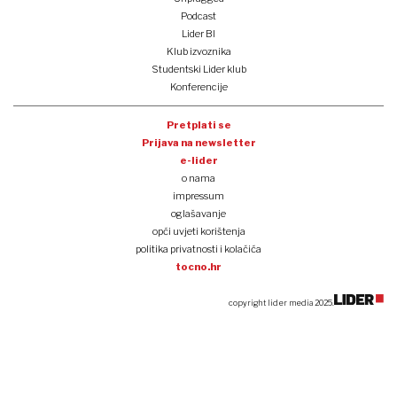
Podcast
Lider BI
Klub izvoznika
Studentski Lider klub
Konferencije
Pretplati se
Prijava na newsletter
e-lider
o nama
impressum
oglašavanje
opći uvjeti korištenja
politika privatnosti i kolačića
tocno.hr
copyright lider media 2025.