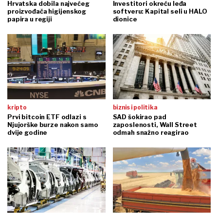
Hrvatska dobila najvećeg
Investitori okreću leđa
proizvođača higijenskog
softveru: Kapital seli u HALO
papira u regiji
dionice
kripto
biznis i politika
Prvi bitcoin ETF odlazi s
SAD šokirao pad
Njujorške burze nakon samo
zaposlenosti, Wall Street
dvije godine
odmah snažno reagirao