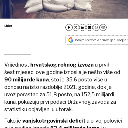
Lider
Dodajte lidermedia.hr u omiljeni Google i
Vrijednost
hrvatskog robnog izvoza
u prvih
šest mjeseci ove godine iznosila je nešto više od
90 milijarde kuna
, što je 35,6 posto više u
odnosu na isto razdoblje 2021. godine, dok je
uvoz porastao za 51,8 posto, na 152,5 milijardi
kuna, pokazuju prvi podaci Državnog zavoda za
statistiku objavljeni u utorak.
Tako je
vanjskotrgovinski deficit
u prvoj polovici