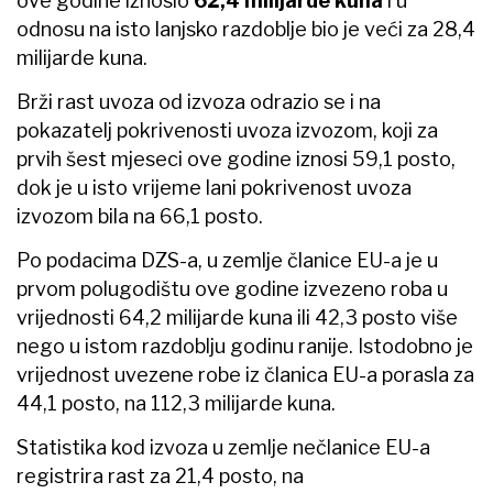
ove godine iznosio
62,4 milijarde kuna
i u
odnosu na isto lanjsko razdoblje bio je veći za 28,4
milijarde kuna.
Brži rast uvoza od izvoza odrazio se i na
pokazatelj pokrivenosti uvoza izvozom, koji za
prvih šest mjeseci ove godine iznosi 59,1 posto,
dok je u isto vrijeme lani pokrivenost uvoza
izvozom bila na 66,1 posto.
Po podacima DZS-a, u zemlje članice EU-a je u
prvom polugodištu ove godine izvezeno roba u
vrijednosti 64,2 milijarde kuna ili 42,3 posto više
nego u istom razdoblju godinu ranije. Istodobno je
vrijednost uvezene robe iz članica EU-a porasla za
44,1 posto, na 112,3 milijarde kuna.
Statistika kod izvoza u zemlje nečlanice EU-a
registrira rast za 21,4 posto, na