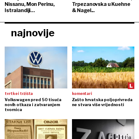
Nissanu, Mon Perinu,
Trpezanovska u Kuehne
Istralandiji…
& Nagel...
najnovije
tvrtke i tržišta
komentari
Volkswagen pred 50 tisuća
Zašto hrvatska poljoprivreda
novih otkaza i zatvaranjem
ne stvara više vrijednosti
tvornica