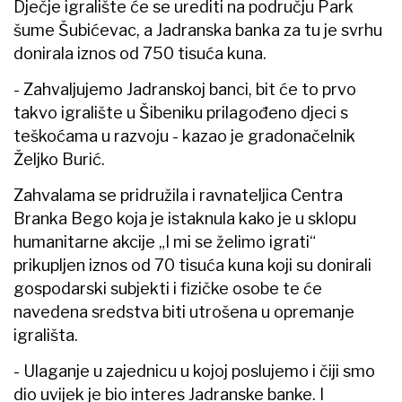
Dječje igralište će se urediti na području Park
šume Šubićevac, a Jadranska banka za tu je svrhu
donirala iznos od 750 tisuća kuna.
- Zahvaljujemo Jadranskoj banci, bit će to prvo
takvo igralište u Šibeniku prilagođeno djeci s
teškoćama u razvoju - kazao je gradonačelnik
Željko Burić.
Zahvalama se pridružila i ravnateljica Centra
Branka Bego koja je istaknula kako je u sklopu
humanitarne akcije „I mi se želimo igrati“
prikupljen iznos od 70 tisuća kuna koji su donirali
gospodarski subjekti i fizičke osobe te će
navedena sredstva biti utrošena u opremanje
igrališta.
- Ulaganje u zajednicu u kojoj poslujemo i čiji smo
dio uvijek je bio interes Jadranske banke. I