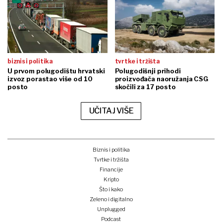
biznis i politika
tvrtke i tržišta
U prvom polugodištu hrvatski
Polugodišnji prihodi
izvoz porastao više od 10
proizvođača naoružanja CSG
posto
skočili za 17 posto
UČITAJ VIŠE
Biznis i politika
Tvrtke i tržišta
Financije
Kripto
Što i kako
Zeleno i digitalno
Unplugged
Podcast