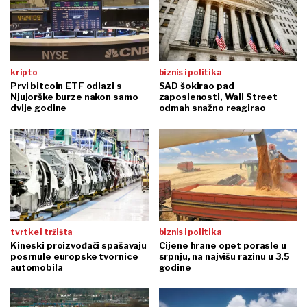
kripto
biznis i politika
Prvi bitcoin ETF odlazi s
SAD šokirao pad
Njujorške burze nakon samo
zaposlenosti, Wall Street
dvije godine
odmah snažno reagirao
tvrtke i tržišta
biznis i politika
Kineski proizvođači spašavaju
Cijene hrane opet porasle u
posrnule europske tvornice
srpnju, na najvišu razinu u 3,5
automobila
godine