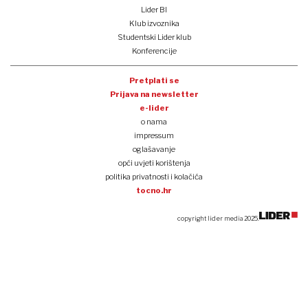
Lider BI
Klub izvoznika
Studentski Lider klub
Konferencije
Pretplati se
Prijava na newsletter
e-lider
o nama
impressum
oglašavanje
opći uvjeti korištenja
politika privatnosti i kolačića
tocno.hr
copyright lider media 2025.