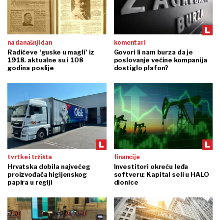
na današnji dan
komentari
Radićeve ‘guske u magli’ iz
Govori li nam burza da je
1918. aktualne su i 108
poslovanje većine kompanija
godina poslije
dostiglo plafon?
tvrtke i tržišta
financije
Hrvatska dobila najvećeg
Investitori okreću leđa
proizvođača higijenskog
softveru: Kapital seli u HALO
papira u regiji
dionice