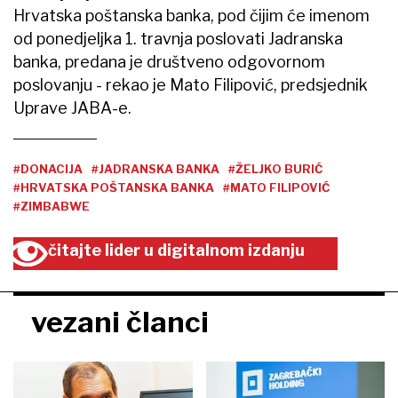
Hrvatska poštanska banka, pod čijim će imenom
od ponedjeljka 1. travnja poslovati Jadranska
banka, predana je društveno odgovornom
poslovanju - rekao je Mato Filipović, predsjednik
Uprave JABA-e.
#DONACIJA
#JADRANSKA BANKA
#ŽELJKO BURIĆ
#HRVATSKA POŠTANSKA BANKA
#MATO FILIPOVIĆ
#ZIMBABWE
čitajte lider u digitalnom izdanju
vezani članci