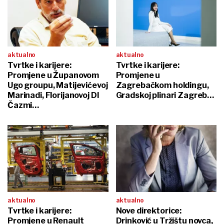
aktualno
aktualno
Tvrtke i karijere:
Tvrtke i karijere:
Promjene u Županovom
Promjene u
Ugo groupu, Matijevićevoj
Zagrebačkom holdingu,
Marinadi, Florijanovoj DI
Gradskoj plinari Zagreb…
Čazmi…
aktualno
aktualno
Tvrtke i karijere:
Nove direktorice:
Promjene u Renault
Drinković u Tržištu novca,