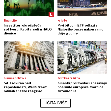
financije
kripto
Investitori okreću leđa
Prvi bitcoin ETF odlazi s
softveru: Kapital seli u HALO
Njujorške burze nakon samo
dionice
dvije godine
biznis i politika
tvrtke i tržišta
SAD šokirao pad
Kineski proizvođači spašavaju
zaposlenosti, Wall Street
posrnule europske tvornice
odmah snažno reagirao
automobila
UČITAJ VIŠE