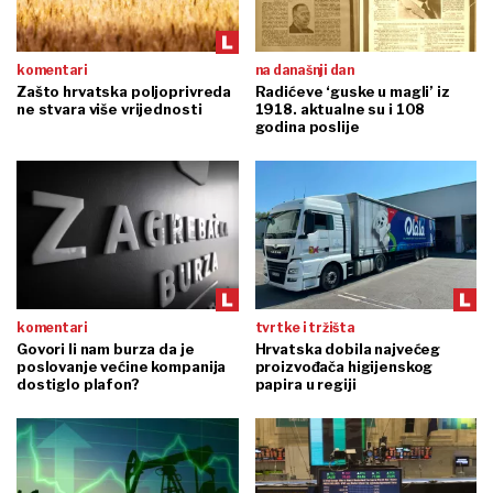
komentari
na današnji dan
Zašto hrvatska poljoprivreda
Radićeve ‘guske u magli’ iz
ne stvara više vrijednosti
1918. aktualne su i 108
godina poslije
komentari
tvrtke i tržišta
Govori li nam burza da je
Hrvatska dobila najvećeg
poslovanje većine kompanija
proizvođača higijenskog
dostiglo plafon?
papira u regiji