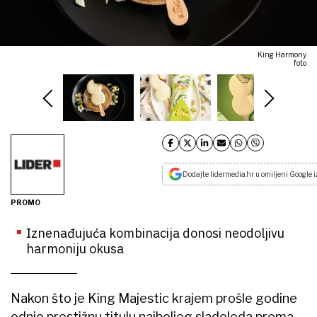
King Harmony
foto
Dodajte lidermedia.hr u omiljeni Google i
PROMO
Iznenađujuća kombinacija donosi neodoljivu
harmoniju okusa
Nakon što je King Majestic krajem prošle godine
odnio prestižnu titulu najboljeg sladoleda prema