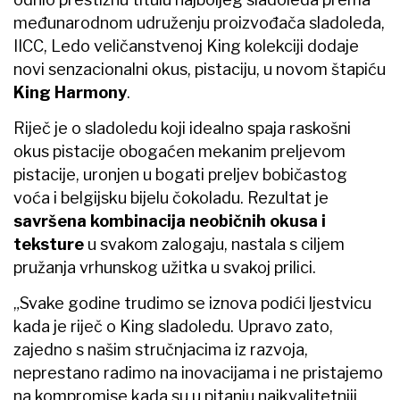
međunarodnom udruženju proizvođača sladoleda,
IICC, Ledo veličanstvenoj King kolekciji dodaje
novi senzacionalni okus, pistaciju, u novom štapiću
King Harmony
.
Riječ je o sladoledu koji idealno spaja raskošni
okus pistacije obogaćen mekanim preljevom
pistacije, uronjen u bogati preljev bobičastog
voća i belgijsku bijelu čokoladu. Rezultat je
savršena kombinacija neobičnih okusa i
teksture
u svakom zalogaju, nastala s ciljem
pružanja vrhunskog užitka u svakoj prilici.
„Svake godine trudimo se iznova podići ljestvicu
kada je riječ o King sladoledu. Upravo zato,
zajedno s našim stručnjacima iz razvoja,
neprestano radimo na inovacijama i ne pristajemo
na kompromise kada su u pitanju najkvalitetniji