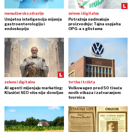
menadžersko zdravlje
zeleno i digitalno
Umjetna inteligencija mijenja
Potražnja nadmašuje
gastroenterologiju i
proizvodnju: Tajna uspjeha
endoskopiju
OPG-a s glistama
zeleno i digitalno
tvrtke i tržišta
AI agenti mijenjaju marketing:
Volkswagen pred 50 tisuća
Klasični SEO više nije dovoljan
novih otkaza i zatvaranjem
tvornica