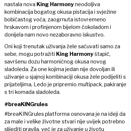
nastala nova
King Harmony
neodoljiva
kombinacija bogatog okusa pistacija i svježine
bobičastog voća, zaogrnuta istovremeno
hrskavom i profinjenom bijelom čokoladom i
donijela nam novo nezaboravno iskustvo.
Oni koji trenutak uživanja žele sačuvati samo za
sebe, mogu potražiti
King Harmony
štapić,
savršenu dozu harmoničnog okusa novog
sladoleda. Za one kojima jedan nije dovoljan ili
uživanje u sjajnoj kombinaciji okusa žele podijeliti s
prijateljima, Ledo je pripremio
multipack
, pakiranje
s tri komada sladoleda.
#breaKINGrules
#breaKINGrules platforma osnovana je na ideji da
za male i velike životne stvari nije uvijek potrebno
slijediti pravila, već je za uživanje u životu