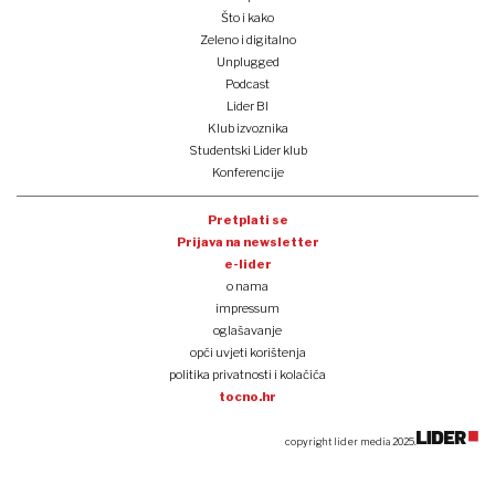
Što i kako
Zeleno i digitalno
Unplugged
Podcast
Lider BI
Klub izvoznika
Studentski Lider klub
Konferencije
Pretplati se
Prijava na newsletter
e-lider
o nama
impressum
oglašavanje
opći uvjeti korištenja
politika privatnosti i kolačića
tocno.hr
copyright lider media 2025.