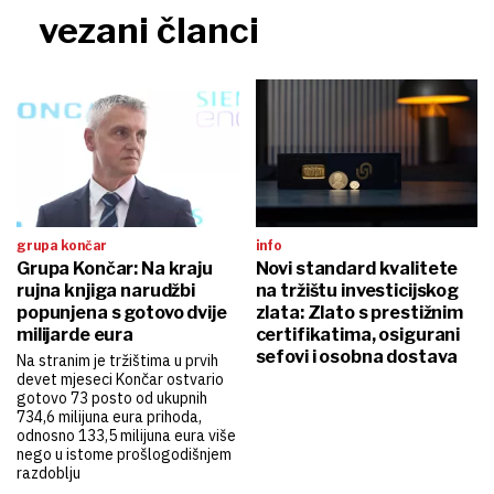
vezani članci
grupa končar
info
Grupa Končar: Na kraju
Novi standard kvalitete
rujna knjiga narudžbi
na tržištu investicijskog
popunjena s gotovo dvije
zlata: Zlato s prestižnim
milijarde eura
certifikatima, osigurani
sefovi i osobna dostava
Na stranim je tržištima u prvih
devet mjeseci Končar ostvario
gotovo 73 posto od ukupnih
734,6 milijuna eura prihoda,
odnosno 133,5 milijuna eura više
nego u istome prošlogodišnjem
razdoblju