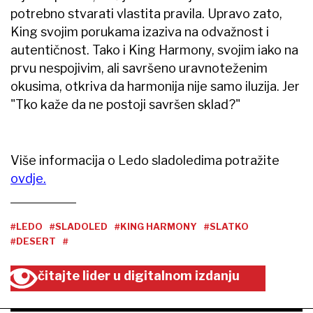
potrebno stvarati vlastita pravila. Upravo zato,
King svojim porukama izaziva na odvažnost i
autentičnost. Tako i King Harmony, svojim iako na
prvu nespojivim, ali savršeno uravnoteženim
okusima, otkriva da harmonija nije samo iluzija. Jer
"Tko kaže da ne postoji savršen sklad?"
Više informacija o Ledo sladoledima potražite
ovdje.
#LEDO
#SLADOLED
#KING HARMONY
#SLATKO
#DESERT
#
čitajte lider u digitalnom izdanju