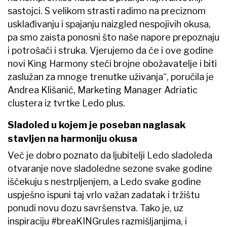
sastojci. S velikom strasti radimo na preciznom
usklađivanju i spajanju naizgled nespojivih okusa,
pa smo zaista ponosni što naše napore prepoznaju
i potrošači i struka. Vjerujemo da će i ove godine
novi King Harmony steći brojne obožavatelje i biti
zaslužan za mnoge trenutke uživanja“, poručila je
Andrea Klišanić, Marketing Manager Adriatic
clustera iz tvrtke Ledo plus.
Sladoled u kojem je poseban naglasak
stavljen na harmoniju okusa
Već je dobro poznato da ljubitelji Ledo sladoleda
otvaranje nove sladoledne sezone svake godine
iščekuju s nestrpljenjem, a Ledo svake godine
uspješno ispuni taj vrlo važan zadatak i tržištu
ponudi novu dozu savršenstva. Tako je, uz
inspiraciju #breaKINGrules razmišljanjima, i