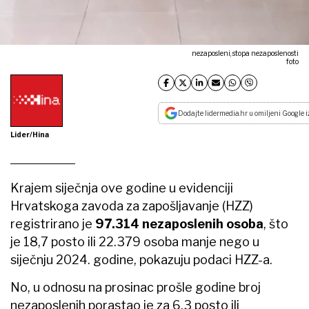
nezaposleni, stopa nezaposlenosti
foto
Dodajte lidermedia.hr u omiljeni Google i
Lider/Hina
Krajem siječnja ove godine u evidenciji
Hrvatskoga zavoda za zapošljavanje (HZZ)
registrirano je
97.314 nezaposlenih osoba
, što
je 18,7 posto ili 22.379 osoba manje nego u
siječnju 2024. godine, pokazuju podaci HZZ-a.
No, u odnosu na prosinac prošle godine broj
nezaposlenih porastao je za 6,3 posto ili