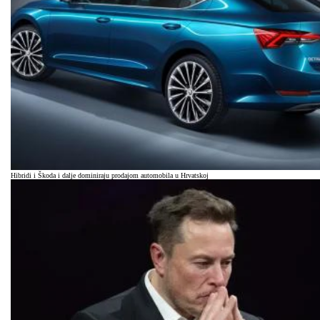
Hibridi i Škoda i dalje dominiraju prodajom automobila u Hrvatskoj