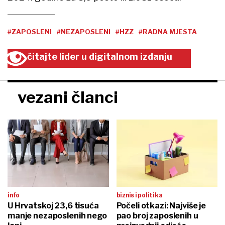
#ZAPOSLENI
#NEZAPOSLENI
#HZZ
#RADNA MJESTA
čitajte lider u digitalnom izdanju
vezani članci
info
biznis i politika
U Hrvatskoj 23,6 tisuća
Počeli otkazi: Najviše je
manje nezaposlenih nego
pao broj zaposlenih u