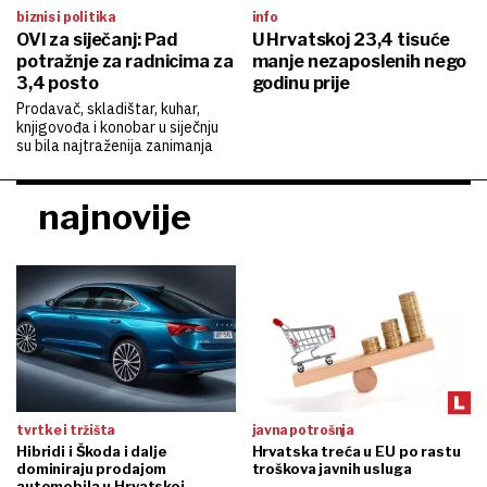
biznis i politika
info
OVI za siječanj: Pad
U Hrvatskoj 23,4 tisuće
potražnje za radnicima za
manje nezaposlenih nego
3,4 posto
godinu prije
Prodavač, skladištar, kuhar,
knjigovođa i konobar u siječnju
su bila najtraženija zanimanja
najnovije
tvrtke i tržišta
javna potrošnja
Hibridi i Škoda i dalje
Hrvatska treća u EU po rastu
dominiraju prodajom
troškova javnih usluga
automobila u Hrvatskoj