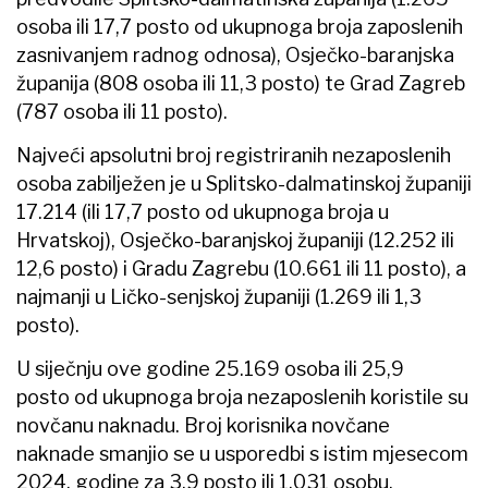
osoba ili 17,7 posto od ukupnoga broja zaposlenih
zasnivanjem radnog odnosa), Osječko-baranjska
županija (808 osoba ili 11,3 posto) te Grad Zagreb
(787 osoba ili 11 posto).
Najveći apsolutni broj registriranih nezaposlenih
osoba zabilježen je u Splitsko-dalmatinskoj županiji
17.214 (ili 17,7 posto od ukupnoga broja u
Hrvatskoj), Osječko-baranjskoj županiji (12.252 ili
12,6 posto) i Gradu Zagrebu (10.661 ili 11 posto), a
najmanji u Ličko-senjskoj županiji (1.269 ili 1,3
posto).
U siječnju ove godine 25.169 osoba ili 25,9
posto od ukupnoga broja nezaposlenih koristile su
novčanu naknadu. Broj korisnika novčane
naknade smanjio se u usporedbi s istim mjesecom
2024. godine za 3,9 posto ili 1.031 osobu.