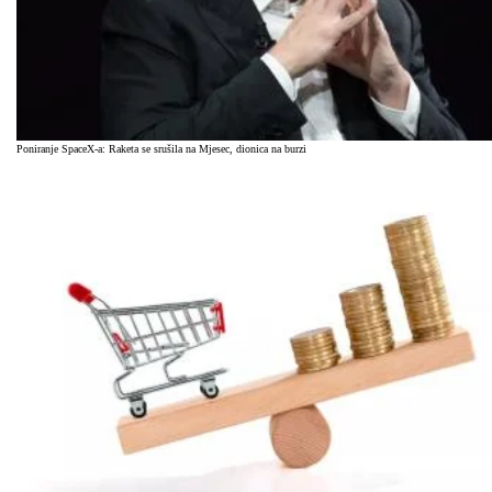
Poniranje SpaceX-a: Raketa se srušila na Mjesec, dionica na burzi