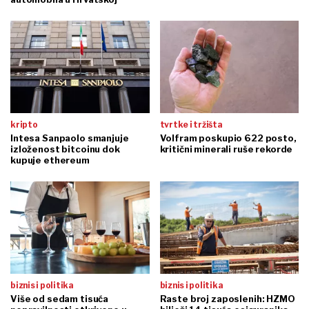
kripto
tvrtke i tržišta
Intesa Sanpaolo smanjuje
Volfram poskupio 622 posto,
izloženost bitcoinu dok
kritični minerali ruše rekorde
kupuje ethereum
biznis i politika
biznis i politika
Više od sedam tisuća
Raste broj zaposlenih: HZMO