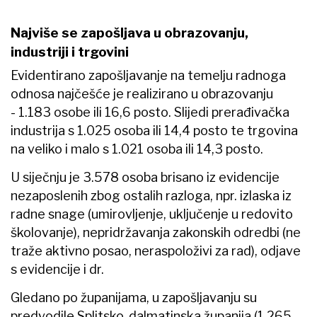
Najviše se zapošljava u obrazovanju,
industriji i trgovini
Evidentirano zapošljavanje na temelju radnoga
odnosa najčešće je realizirano u obrazovanju
- 1.183 osobe ili 16,6 posto. Slijedi prerađivačka
industrija s 1.025 osoba ili 14,4 posto te trgovina
na veliko i malo s 1.021 osoba ili 14,3 posto.
U siječnju je 3.578 osoba brisano iz evidencije
nezaposlenih zbog ostalih razloga, npr. izlaska iz
radne snage (umirovljenje, uključenje u redovito
školovanje), nepridržavanja zakonskih odredbi (ne
traže aktivno posao, neraspoloživi za rad), odjave
s evidencije i dr.
Gledano po županijama, u zapošljavanju su
predvodile Splitsko-dalmatinska županija (1.265