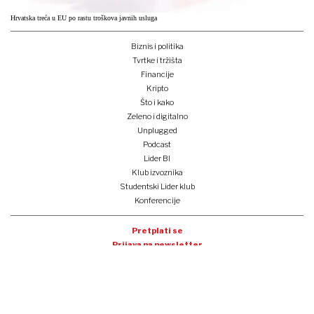
Hrvatska treća u EU po rastu troškova javnih usluga
Biznis i politika
Tvrtke i tržišta
Financije
Kripto
Što i kako
Zeleno i digitalno
Unplugged
Podcast
Lider BI
Klub izvoznika
Studentski Lider klub
Konferencije
Pretplati se
Prijava na newsletter
e-lider
o nama
impressum
oglašavanje