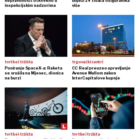
nepravilnosti otkriveno u
bilježi 14 tisuća osiguranika
inspekcijskim nadzorima
više
tvrtke i tržišta
trgovački centri
Poniranje SpaceX-a: Raketa
CC Real preuzeo upravljanje
se srušila na Mjesec, dionica
Avenue Mallom nakon
na burzi
InterCapitalove kupnje
tvrtke i tržišta
tvrtke i tržišta