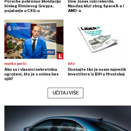
Porsche pokrenuo likvidaciju
Dow Jones ruši rekorde,
bivšeg Rimčevog Greypa,
Nasdaq klizi zbog SpaceX-a i
pojačanje u CSG-u
AMD-a
marko perić:
info
Ako su i vlasnici nekretnina
Doznajte tko je osam najvećih
ugroženi, što je s onima bez
investitora iz BiH u Hrvatskoj
njih?
UČITAJ VIŠE