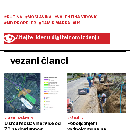
#KUTINA
#MOSLAVINA
#VALENTINA VIDOVIĆ
#MD PROPELER
#DAMIR MARKALAUS
čitajte lider u digitalnom izdanju
vezani članci
u srcu moslavine
aktualno
U srcu Moslavine: Više od
Poboljšanjem
70 ha dostupnog
vodnokomunalne