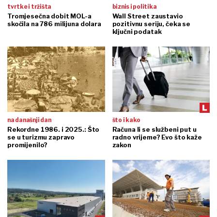
tvrtke i tržišta
biznis i politika
Tromjesečna dobit MOL-a
Wall Street zaustavio
skočila na 786 milijuna dolara
pozitivnu seriju, čeka se
ključni podatak
na današnji dan
što i kako
Rekordne 1986. i 2025.: Što
Računa li se službeni put u
se u turizmu zapravo
radno vrijeme? Evo što kaže
promijenilo?
zakon