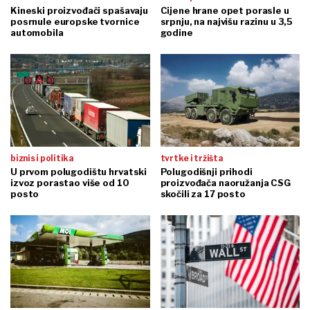
Kineski proizvođači spašavaju
Cijene hrane opet porasle u
posrnule europske tvornice
srpnju, na najvišu razinu u 3,5
automobila
godine
biznis i politika
tvrtke i tržišta
U prvom polugodištu hrvatski
Polugodišnji prihodi
izvoz porastao više od 10
proizvođača naoružanja CSG
posto
skočili za 17 posto