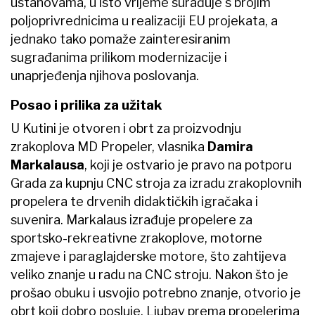
ustanovama, u isto vrijeme surađuje s brojim
poljoprivrednicima u realizaciji EU projekata, a
jednako tako pomaže zainteresiranim
sugrađanima prilikom modernizacije i
unaprjeđenja njihova poslovanja.
Posao i prilika za užitak
U Kutini je otvoren i obrt za proizvodnju
zrakoplova MD Propeler, vlasnika
Damira
Markalausa
, koji je ostvario je pravo na potporu
Grada za kupnju CNC stroja za izradu zrakoplovnih
propelera te drvenih didaktičkih igračaka i
suvenira. Markalaus izrađuje propelere za
sportsko-rekreativne zrakoplove, motorne
zmajeve i paraglajderske motore, što zahtijeva
veliko znanje u radu na CNC stroju. Nakon što je
prošao obuku i usvojio potrebno znanje, otvorio je
obrt koji dobro posluje. Ljubav prema propelerima