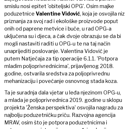
smislu nosi epitet 'obiteljski OPG'. Osim majke
poduzetnice
Valentine Vidović
, koja je osvojila niz
priznanja za svoj rad i ekološke proizvode poput
onih od paprene metvice i buče, u rad OPG-a
uključena su i djeca, a čak dvoje obrazuju se da bi
mogli nastaviti raditi u OPG-u te na taj način
unaprijediti poslovanje. Valentina Vidović je
putem Natječaja za tip operacije 6.1.1. 'Potpora
mladim poljoprivrednicima', prijavljenog 2018.
godine, ostvarila sredstva za poljoprivrednu
mehanizaciju i povećanje osnovnog stada koza.
Ta je suradnja dala vjetar u leđa njezinom OPG-u,
a mlada je poljoprivrednica 2019. godine u sklopu
projekta 'Ženska perspektiva' osvojila nagradu za
najbolju poduzetničku priču. Razvojna agencija
MRAV, osim što je potpora poduzetnicima i