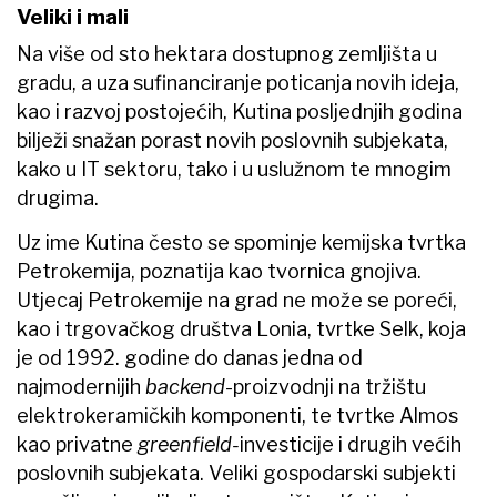
Veliki i mali
Na više od sto hektara dostupnog zemljišta u
gradu, a uza sufinanciranje poticanja novih ideja,
kao i razvoj postojećih, Kutina posljednjih godina
bilježi snažan porast novih poslovnih subjekata,
kako u IT sektoru, tako i u uslužnom te mnogim
drugima.
Uz ime Kutina često se spominje kemijska tvrtka
Petrokemija, poznatija kao tvornica gnojiva.
Utjecaj Petrokemije na grad ne može se poreći,
kao i trgovačkog društva Lonia, tvrtke Selk, koja
je od 1992. godine do danas jedna od
najmodernijih
backend
-proizvodnji na tržištu
elektrokeramičkih komponenti, te tvrtke Almos
kao privatne
greenfield-
investicije i drugih većih
poslovnih subjekata. Veliki gospodarski subjekti