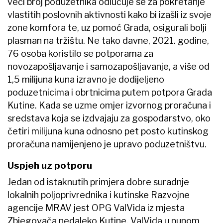
veći broj poduzetnika odlučuje se za pokretanje
vlastitih poslovnih aktivnosti kako bi izašli iz svoje
zone komfora te, uz pomoć Grada, osigurali bolji
plasman na tržištu. Ne tako davne, 2021. godine,
76 osoba koristilo se potporama za
novozapošljavanje i samozapošljavanje, a više od
1,5 milijuna kuna izravno je dodijeljeno
poduzetnicima i obrtnicima putem potpora Grada
Kutine. Kada se uzme omjer izvornog proračuna i
sredstava koja se izdvajaju za gospodarstvo, oko
četiri milijuna kuna odnosno pet posto kutinskog
proračuna namijenjeno je upravo poduzetništvu.
Uspjeh uz potporu
Jedan od istaknutih primjera dobre suradnje
lokalnih poljoprivrednika i kutinske Razvojne
agencije MRAV jest OPG ValVida iz mjesta
Zbjegovača nedaleko Kutine. ValVida u punom