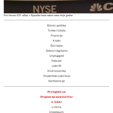
Prvi bitcoin ETF odlazi s Njujorške burze nakon samo dvije godine
Biznis i politika
Tvrtke i tržišta
Financije
Kripto
Što i kako
Zeleno i digitalno
Unplugged
Podcast
Lider BI
Klub izvoznika
Studentski Lider klub
Konferencije
Pretplati se
Prijava na newsletter
e-lider
o nama
impressum