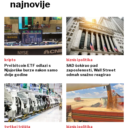
najnovije
kripto
biznis i politika
Prvi bitcoin ETF odlazi s
SAD šokirao pad
Njujorške burze nakon samo
zaposlenosti, Wall Street
dvije godine
odmah snažno reagirao
tvrtke i tržišta
biznis i politika