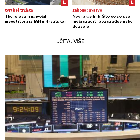
tvrtke i tržišta
zakonodavstvo
Tko je osam najvećih
Novi pravilnik: Što će se sve
investitora iz BiH u Hrvatskoj
moći graditi bez građevinske
dozvole
UČITAJ VIŠE