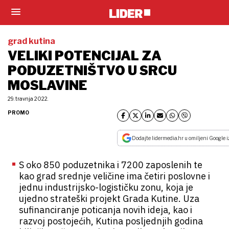
grad kutina
VELIKI POTENCIJAL ZA
PODUZETNIŠTVO U SRCU
MOSLAVINE
29. travnja 2022.
PROMO
Dodajte lidermedia.hr u omiljeni Google i
S oko 850 poduzetnika i 7200 zaposlenih te
kao grad srednje veličine ima četiri poslovne i
jednu industrijsko-logističku zonu, koja je
ujedno strateški projekt Grada Kutine. Uza
sufinanciranje poticanja novih ideja, kao i
razvoj postojećih, Kutina posljednjih godina