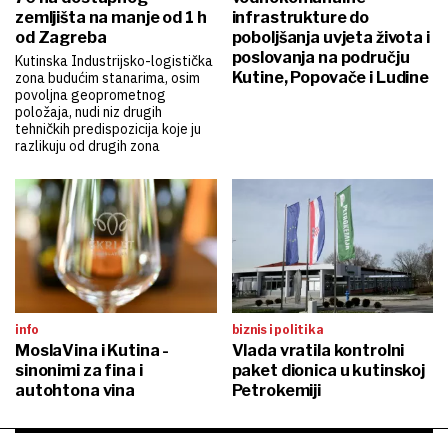
zemljišta na manje od 1 h
infrastrukture do
od Zagreba
poboljšanja uvjeta života i
poslovanja na području
Kutinska Industrijsko-logistička
Kutine, Popovače i Ludine
zona budućim stanarima, osim
povoljna geoprometnog
položaja, nudi niz drugih
tehničkih predispozicija koje ju
razlikuju od drugih zona
info
biznis i politika
MoslaVina i Kutina -
Vlada vratila kontrolni
sinonimi za fina i
paket dionica u kutinskoj
autohtona vina
Petrokemiji