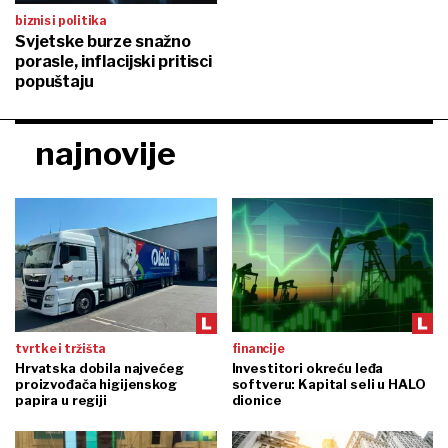
biznis i politika
Svjetske burze snažno
porasle, inflacijski pritisci
popuštaju
najnovije
tvrtke i tržišta
financije
Hrvatska dobila najvećeg
Investitori okreću leđa
proizvođača higijenskog
softveru: Kapital seli u HALO
papira u regiji
dionice