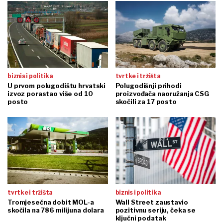
biznis i politika
tvrtke i tržišta
U prvom polugodištu hrvatski
Polugodišnji prihodi
izvoz porastao više od 10
proizvođača naoružanja CSG
posto
skočili za 17 posto
tvrtke i tržišta
biznis i politika
Tromjesečna dobit MOL-a
Wall Street zaustavio
skočila na 786 milijuna dolara
pozitivnu seriju, čeka se
ključni podatak