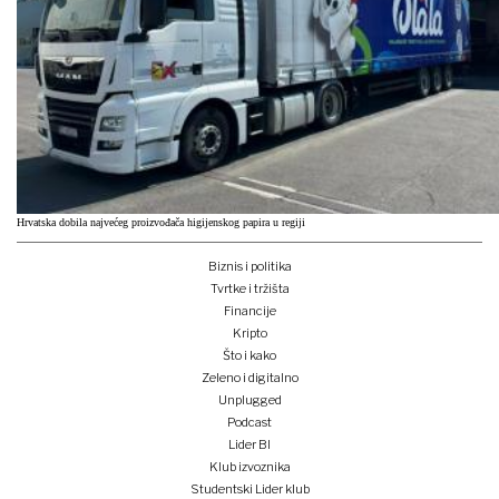
Hrvatska dobila najvećeg proizvođača higijenskog papira u regiji
Biznis i politika
Tvrtke i tržišta
Financije
Kripto
Što i kako
Zeleno i digitalno
Unplugged
Podcast
Lider BI
Klub izvoznika
Studentski Lider klub