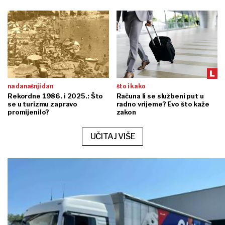
na današnji dan
što i kako
Rekordne 1986. i 2025.: Što
Računa li se službeni put u
se u turizmu zapravo
radno vrijeme? Evo što kaže
promijenilo?
zakon
UČITAJ VIŠE