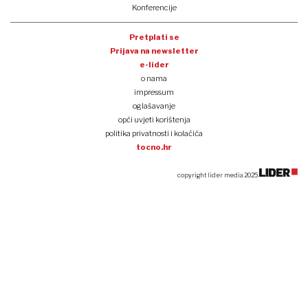
Konferencije
Pretplati se
Prijava na newsletter
e-lider
o nama
impressum
oglašavanje
opći uvjeti korištenja
politika privatnosti i kolačića
tocno.hr
copyright lider media 2025.