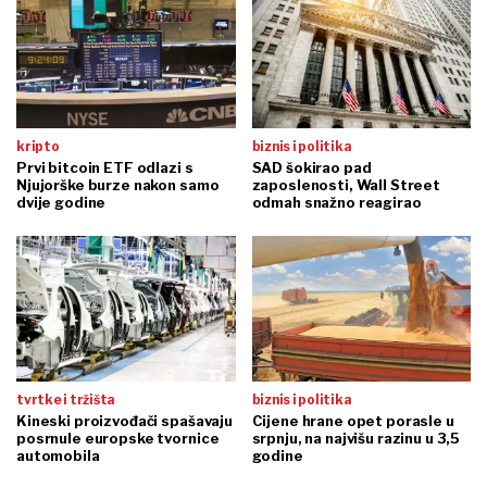
kripto
biznis i politika
Prvi bitcoin ETF odlazi s
SAD šokirao pad
Njujorške burze nakon samo
zaposlenosti, Wall Street
dvije godine
odmah snažno reagirao
tvrtke i tržišta
biznis i politika
Kineski proizvođači spašavaju
Cijene hrane opet porasle u
posrnule europske tvornice
srpnju, na najvišu razinu u 3,5
automobila
godine