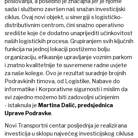
poslovanja, a posebno je značajna jer je njome
sada i službeno završen naš snažan investicijski
ciklus. Ovaj novi objekt, u sinergiji s logističko-
distributivnim centrom, čini snažno operativno
središte koje će dodatno unaprijediti učinkovitost
naših logističkih procesa. Grupiranjem svih ključnih
funkcija na jednoj lokaciji postižemo bolju
organizaciju, efikasnije upravljanje voznim parkom
i znatno kvalitetnije te suvremene radne uvjete
za naše kolege. Ovo je rezultat suradnje brojnih
Podravkinih timova, od Logistike, Nabave do
informatike i Korporativne sigurnosti i mislim da
svi zajedno možemo biti zadovoljni učinjenim
- istaknula je
Martina Dalić, predsjednica
Uprave Podravke
.
Novi Transportni centar posljednja je realizirana
investicija u sklopu najvećeg investicijskog ciklusa