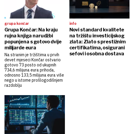
grupa končar
info
Grupa Končar: Na kraju
Novi standard kvalitete
rujna knjiga narudžbi
na tržištu investicijskog
popunjena s gotovo dvije
zlata: Zlato s prestižnim
milijarde eura
certifikatima, osigurani
sefovi i osobna dostava
Na stranim je tržištima u prvih
devet mjeseci Končar ostvario
gotovo 73 posto od ukupnih
734,6 milijuna eura prihoda,
odnosno 133,5 milijuna eura više
nego u istome prošlogodišnjem
razdoblju