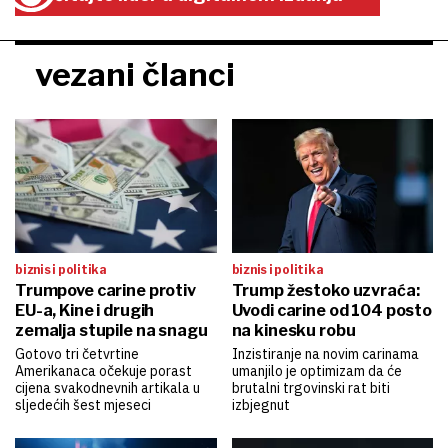
vezani članci
biznis i politika
biznis i politika
Trumpove carine protiv
Trump žestoko uzvraća:
EU-a, Kine i drugih
Uvodi carine od 104 posto
zemalja stupile na snagu
na kinesku robu
Gotovo tri četvrtine
Inzistiranje na novim carinama
Amerikanaca očekuje porast
umanjilo je optimizam da će
cijena svakodnevnih artikala u
brutalni trgovinski rat biti
sljedećih šest mjeseci
izbjegnut