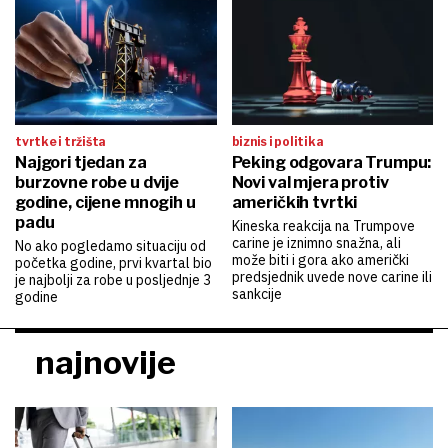
tvrtke i tržišta
biznis i politika
Najgori tjedan za
Peking odgovara Trumpu:
burzovne robe u dvije
Novi val mjera protiv
godine, cijene mnogih u
američkih tvrtki
padu
Kineska reakcija na Trumpove
carine je iznimno snažna, ali
No ako pogledamo situaciju od
može biti i gora ako američki
početka godine, prvi kvartal bio
predsjednik uvede nove carine ili
je najbolji za robe u posljednje 3
sankcije
godine
najnovije