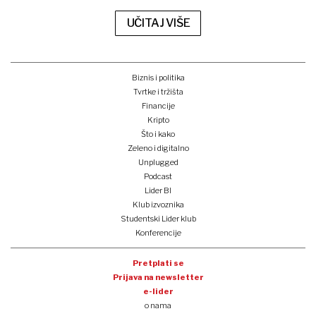
UČITAJ VIŠE
Biznis i politika
Tvrtke i tržišta
Financije
Kripto
Što i kako
Zeleno i digitalno
Unplugged
Podcast
Lider BI
Klub izvoznika
Studentski Lider klub
Konferencije
Pretplati se
Prijava na newsletter
e-lider
o nama