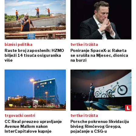
biznis i politika
tvrtke i tržišta
Raste broj zaposlenih: HZMO
Poniranje SpaceX-a: Raketa
bilježi 14 tisuća osiguranika
se srušila na Mjesec, dionica
više
na burzi
trgovački centri
tvrtke i tržišta
CC Real preuzeo upravljanje
Porsche pokrenuo likvidaciju
Avenue Mallom nakon
bivšeg Rimčevog Greypa,
InterCapitalove kupnje
pojačanje u CSG-u