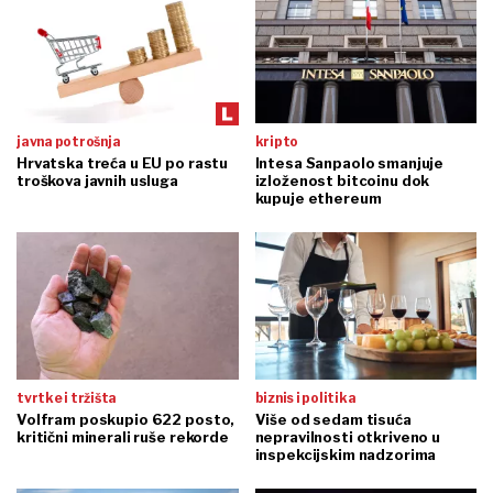
javna potrošnja
kripto
Hrvatska treća u EU po rastu
Intesa Sanpaolo smanjuje
troškova javnih usluga
izloženost bitcoinu dok
kupuje ethereum
tvrtke i tržišta
biznis i politika
Volfram poskupio 622 posto,
Više od sedam tisuća
kritični minerali ruše rekorde
nepravilnosti otkriveno u
inspekcijskim nadzorima