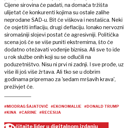
Cijene sirovina će padati, na domaća tržišta
ulijetat će konkurenti kojima su ostale zalihe
neprodane SAD-u. Bit će viškova i nestašica. Neki
će osjetiti inflaciju, drugi deflaciju. Ionako nervozni
siromašniji slojevi postat će agresivniji. Politička
scena još će se više puniti ekstremima, što će
dodatno otežavati vođenje biznisa. Ali sve to ide
u rok službe onih koji su se odlučili na
poduzetništvo. Nisu ni prvi ni zadnji. I sve prođe, uz
više ili još više žrtava. Ali tko se u dobrim
godinama pripremao za 'sedam mršavih krava',
preživjet će.
#MIODRAG ŠAJATOVIĆ
#EKONOMALIJE
#DONALD TRUMP
#KINA
#CARINE
#RECESIJA
čitajte lider u digitalnom izdanju