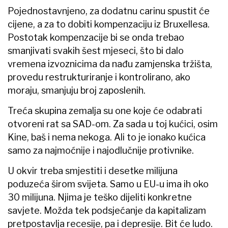
Pojednostavnjeno, za dodatnu carinu spustit će
cijene, a za to dobiti kompenzaciju iz Bruxellesa.
Postotak kompenzacije bi se onda trebao
smanjivati svakih šest mjeseci, što bi dalo
vremena izvoznicima da nađu zamjenska tržišta,
provedu restrukturiranje i kontrolirano, ako
moraju, smanjuju broj zaposlenih.
Treća skupina zemalja su one koje će odabrati
otvoreni rat sa SAD-om. Za sada u toj kućici, osim
Kine, baš i nema nekoga. Ali to je ionako kućica
samo za najmoćnije i najodlučnije protivnike.
U okvir treba smjestiti i desetke milijuna
poduzeća širom svijeta. Samo u EU-u ima ih oko
30 milijuna. Njima je teško dijeliti konkretne
savjete. Možda tek podsjećanje da kapitalizam
pretpostavlja recesije, pa i depresije. Bit će ludo.