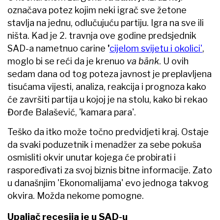
označava potez kojim neki igrač sve žetone
stavlja na jednu, odlučujuću partiju. Igra na sve ili
ništa. Kad je 2. travnja ove godine predsjednik
SAD-a nametnuo carine
'
cijelom svijetu i okolici'
,
moglo bi se reći da je krenuo
va b
ä
nk
. U ovih
sedam dana od tog poteza javnost je preplavljena
tisućama vijesti, analiza, reakcija i prognoza kako
će završiti partija u kojoj je na stolu, kako bi rekao
Đorđe Balašević, 'kamara para'.
Teško da itko može točno predvidjeti kraj. Ostaje
da svaki poduzetnik i menadžer za sebe pokuša
osmisliti okvir unutar kojega će probirati i
raspoređivati za svoj biznis bitne informacije. Zato
u današnjim 'Ekonomalijama' evo jednoga takvog
okvira. Možda nekome pomogne.
Upaljač recesija je u SAD-u