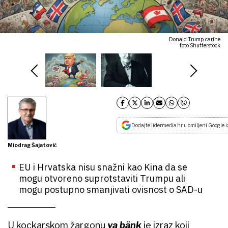
Donald Trump, carine
foto Shutterstock
Dodajte lidermedia.hr u omiljeni Google i
Miodrag Šajatović
EU i Hrvatska nisu snažni kao Kina da se
mogu otvoreno suprotstaviti Trumpu ali
mogu postupno smanjivati ovisnost o SAD-u
U kockarskom žargonu
va b
ä
nk
je izraz koji