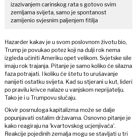
izazivanjem carinskog rata s gotovo svim
zemljama svijeta, samo je spontanost
zamijenio svjesnim paljenjem fitilja
Hazarder kakav je u svom poslovnom životu bio,
Trump je povukao potez koji na dulji rok nema
izgleda učiniti Ameriku opet velikom. Svjetske sile
imaju rok trajanja. Pitanje je samo koliko će silazna
faza potrajati. I koliku će štetu to urušavanje
nanijeti ostatku svijeta. Kad su stjerani u kut, lideri
po pravilu krivce nalaze u vanjskom neprijatelju.
Tako je i u Trumpovu slučaju.
Okvir posrnuloga kapitalizma može se dalje
popunjavati ostalim državama. Osnovno pitanje je
kako reagiraju na 'kvartovskog ucjenjivača'.
Reakcije pojedinih zemalja mogu se stavljati u tri