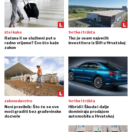
što i kako
tvrtke i tržišta
Računa li se službeni put u
Tko je osam najvećih
radno vrijeme? Evo što kaže
investitora iz BiH u Hrvatskoj
zakon
zakonodavstvo
tvrtke i tržišta
Novi pravilnik: Što će se sve
Hibridi i Škoda i dalje
moći graditi bez građevinske
dominiraju prodajom
dozvole
automobila u Hrvatskoj