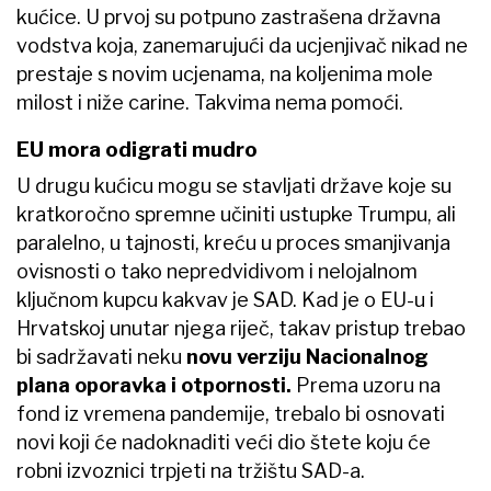
kućice. U prvoj su potpuno zastrašena državna
vodstva koja, zanemarujući da ucjenjivač nikad ne
prestaje s novim ucjenama, na koljenima mole
milost i niže carine. Takvima nema pomoći.
EU mora odigrati mudro
U drugu kućicu mogu se stavljati države koje su
kratkoročno spremne učiniti ustupke Trumpu, ali
paralelno, u tajnosti, kreću u proces smanjivanja
ovisnosti o tako nepredvidivom i nelojalnom
ključnom kupcu kakvav je SAD. Kad je o EU-u i
Hrvatskoj unutar njega riječ, takav pristup trebao
bi sadržavati neku
novu verziju Nacionalnog
plana oporavka i otpornosti.
Prema uzoru na
fond iz vremena pandemije, trebalo bi osnovati
novi koji će nadoknaditi veći dio štete koju će
robni izvoznici trpjeti na tržištu SAD-a.