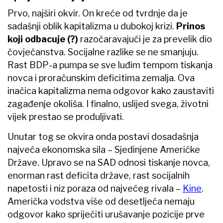
Prvo, najširi okvir. On kreće od tvrdnje da je
sadašnji oblik kapitalizma u dubokoj krizi.
Prinos
koji odbacuje (?)
razočaravajući je za prevelik dio
čovječanstva. Socijalne razlike se ne smanjuju.
Rast BDP-a pumpa se sve luđim tempom tiskanja
novca i proračunskim deficitima zemalja. Ova
inačica kapitalizma nema odgovor kako zaustaviti
zagađenje okoliša. I finalno, uslijed svega, životni
vijek prestao se produljivati.
Unutar tog se okvira onda postavi dosadašnja
najveća ekonomska sila – Sjedinjene Američke
Države. Upravo se na SAD odnosi tiskanje novca,
enorman rast deficita države, rast socijalnih
napetosti i niz poraza od najvećeg rivala –
Kine
.
Američka vodstva više od desetljeća nemaju
odgovor kako spriječiti urušavanje pozicije prve