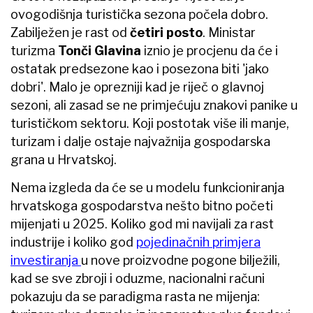
ovogodišnja turistička sezona počela dobro.
Zabilježen je rast od
četiri posto
. Ministar
turizma
Tonči Glavina
iznio je procjenu da će i
ostatak predsezone kao i posezona biti 'jako
dobri'. Malo je oprezniji kad je riječ o glavnoj
sezoni, ali zasad se ne primjećuju znakovi panike u
turističkom sektoru. Koji postotak više ili manje,
turizam i dalje ostaje najvažnija gospodarska
grana u Hrvatskoj.
Nema izgleda da će se u modelu funkcioniranja
hrvatskoga gospodarstva nešto bitno početi
mijenjati u 2025. Koliko god mi navijali za rast
industrije i koliko god
pojedinačnih primjera
investiranja
u nove proizvodne pogone bilježili,
kad se sve zbroji i oduzme, nacionalni računi
pokazuju da se paradigma rasta ne mijenja: