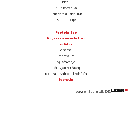
Lider BI
Klub izvoznika
Studentski Lider klub
Konferencije
Pretplati se
Prijava na newsletter
e-lider
o nama
impressum
oglašavanje
opći uvjeti korištenja
politika privatnosti i kolačića
tocno.hr
copyright lider media 2025.