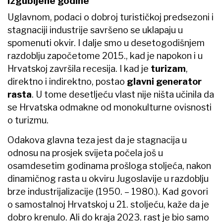
Izgubljene godine
Uglavnom, podaci o dobroj turističkoj predsezoni i
stagnaciji industrije savršeno se uklapaju u
spomenuti okvir. I dalje smo u desetogodišnjem
razdoblju započetome 2015., kad je napokon i u
Hrvatskoj završila recesija. I kad je
turizam
,
direktno i indirektno, postao
glavni generator
rasta
. U tome desetljeću vlast nije ništa učinila da
se Hrvatska odmakne od monokulturne ovisnosti
o turizmu.
Odakova glavna teza jest da je stagnacija u
odnosu na prosjek svijeta počela još u
osamdesetim godinama prošloga stoljeća, nakon
dinamičnog rasta u okviru Jugoslavije u razdoblju
brze industrijalizacije (1950. – 1980.). Kad govori
o samostalnoj Hrvatskoj u 21. stoljeću, kaže da je
dobro krenulo. Ali do kraja 2023. rast je bio samo