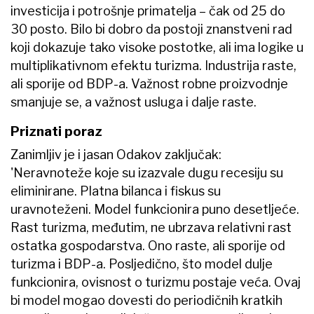
investicija i potrošnje primatelja – čak od 25 do
30 posto. Bilo bi dobro da postoji znanstveni rad
koji dokazuje tako visoke postotke, ali ima logike u
multiplikativnom efektu turizma. Industrija raste,
ali sporije od BDP-a. Važnost robne proizvodnje
smanjuje se, a važnost usluga i dalje raste.
Priznati poraz
Zanimljiv je i jasan Odakov zaključak:
'Neravnoteže koje su izazvale dugu recesiju su
eliminirane. Platna bilanca i fiskus su
uravnoteženi. Model funkcionira puno desetljeće.
Rast turizma, međutim, ne ubrzava relativni rast
ostatka gospodarstva. Ono raste, ali sporije od
turizma i BDP-a. Posljedično, što model dulje
funkcionira, ovisnost o turizmu postaje veća. Ovaj
bi model mogao dovesti do periodičnih kratkih