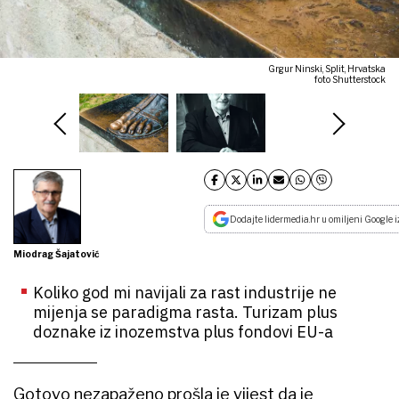
Grgur Ninski, Split, Hrvatska
foto Shutterstock
Dodajte lidermedia.hr u omiljeni Google i
Miodrag Šajatović
Koliko god mi navijali za rast industrije ne
mijenja se paradigma rasta. Turizam plus
doznake iz inozemstva plus fondovi EU-a
Gotovo nezapaženo prošla je vijest da je