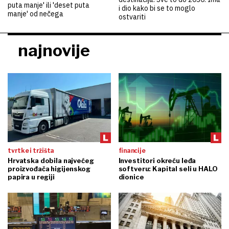
puta manje' ili 'deset puta
i dio kako bi se to moglo
manje' od nečega
ostvariti
najnovije
tvrtke i tržišta
financije
Hrvatska dobila najvećeg
Investitori okreću leđa
proizvođača higijenskog
softveru: Kapital seli u HALO
papira u regiji
dionice