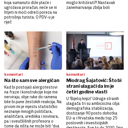
koja sumanuto diže plaće i
moglo kritizirati?! Nastavak
ugrožava proračun, neće se ni
zanemarivanja zbilja boli
htjeti ni moći odreći poreza na
potrošnju turista. O PDV-u je
riječ
komentari
komentari
Na što sam sve alergičan
Miodrag Šajatović: Što bi
strani ulagači da im je
Kad bi postojali alergotestovi
četiri godine vlasti
na fraze i konstrukcije koje me
nerviraju, obje ruke do ramena
U 'Bijeloj knjizi' Udruge stranih
bile bi pune žestokih reakcija. Na
ulagača tri su ambiciozna cilja:
prvom mi je mjestu statističko
demografska stabilizacija,
neznanje mnogih političara,
dostizanje 90 posto dohotka
analitičara, urednika i novinara,
EU-a i Hrvatska među top 25
pa i sveučilišnih profesora o
poslovnih i investicijskih
tome da ništa ne može biti 'dva
destinacija. Sve to do 2030. Ima