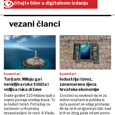
čitajte lider u digitalnom izdanju
vezani članci
komentari
komentari
Turizam. Miluju ga i
Industrija i izvoz,
nevidljiva ruka tržišta i
zanemarena djeca
vidljiva ruka države
hrvatske ekonomije
Svake godine 110 milijuna ljudi u
Izvoznici su naviknuti da im za
svijetu postaje srednja klasa. To
dobre rezultate ni politika ni
su budući turisti. Potražnja za
opća javnost ne odaju priznanje.
turizmom i u Hrvatskoj
Ali da će ih se ignorirati čak i kad
nezaustavljivo će rasti. A Vlada,
bi ih se zbog pada od pet posto