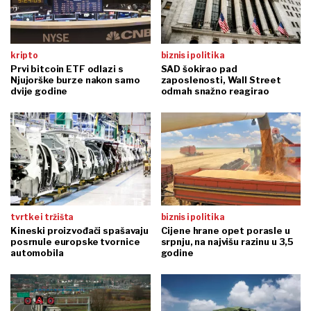
kripto
biznis i politika
Prvi bitcoin ETF odlazi s
SAD šokirao pad
Njujorške burze nakon samo
zaposlenosti, Wall Street
dvije godine
odmah snažno reagirao
tvrtke i tržišta
biznis i politika
Kineski proizvođači spašavaju
Cijene hrane opet porasle u
posrnule europske tvornice
srpnju, na najvišu razinu u 3,5
automobila
godine