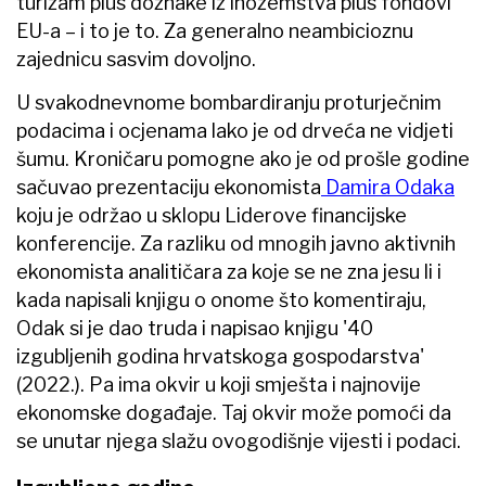
turizam plus doznake iz inozemstva plus fondovi
EU-a – i to je to. Za generalno neambicioznu
zajednicu sasvim dovoljno.
U svakodnevnome bombardiranju proturječnim
podacima i ocjenama lako je od drveća ne vidjeti
šumu. Kroničaru pomogne ako je od prošle godine
sačuvao prezentaciju ekonomista
Damira Odaka
koju je održao u sklopu Liderove financijske
konferencije. Za razliku od mnogih javno aktivnih
ekonomista analitičara za koje se ne zna jesu li i
kada napisali knjigu o onome što komentiraju,
Odak si je dao truda i napisao knjigu '40
izgubljenih godina hrvatskoga gospodarstva'
(2022.). Pa ima okvir u koji smješta i najnovije
ekonomske događaje. Taj okvir može pomoći da
se unutar njega slažu ovogodišnje vijesti i podaci.