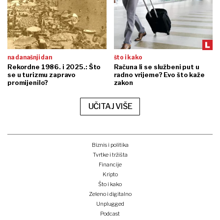
na današnji dan
što i kako
Rekordne 1986. i 2025.: Što
Računa li se službeni put u
se u turizmu zapravo
radno vrijeme? Evo što kaže
promijenilo?
zakon
UČITAJ VIŠE
Biznis i politika
Tvrtke i tržišta
Financije
Kripto
Što i kako
Zeleno i digitalno
Unplugged
Podcast