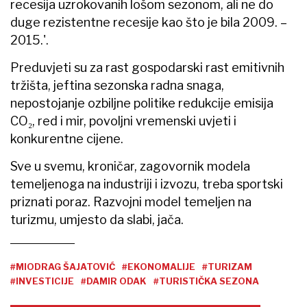
recesija uzrokovanih lošom sezonom, ali ne do
duge rezistentne recesije kao što je bila 2009. –
2015.'.
Preduvjeti su za rast gospodarski rast emitivnih
tržišta, jeftina sezonska radna snaga,
nepostojanje ozbiljne politike redukcije emisija
CO₂, red i mir, povoljni vremenski uvjeti i
konkurentne cijene.
Sve u svemu, kroničar, zagovornik modela
temeljenoga na industriji i izvozu, treba sportski
priznati poraz. Razvojni model temeljen na
turizmu, umjesto da slabi, jača.
#MIODRAG ŠAJATOVIĆ
#EKONOMALIJE
#TURIZAM
#INVESTICIJE
#DAMIR ODAK
#TURISTIČKA SEZONA