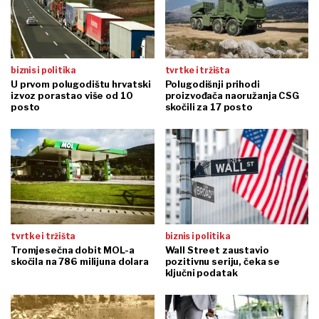
biznis i politika
tvrtke i tržišta
U prvom polugodištu hrvatski
Polugodišnji prihodi
izvoz porastao više od 10
proizvođača naoružanja CSG
posto
skočili za 17 posto
tvrtke i tržišta
biznis i politika
Tromjesečna dobit MOL-a
Wall Street zaustavio
skočila na 786 milijuna dolara
pozitivnu seriju, čeka se
ključni podatak