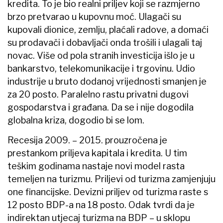
kredita. To je bio realni priljev koji se razmjerno
brzo pretvarao u kupovnu moć. Ulagači su
kupovali dionice, zemlju, plaćali radove, a domaći
su prodavači i dobavljači onda trošili i ulagali taj
novac. Više od pola stranih investicija išlo je u
bankarstvo, telekomunikacije i trgovinu. Udio
industrije u bruto dodanoj vrijednosti smanjen je
za 20 posto. Paralelno rastu privatni dugovi
gospodarstva i građana. Da se i nije dogodila
globalna kriza, dogodio bi se lom.
Recesija 2009. – 2015. prouzročena je
prestankom priljeva kapitala i kredita. U tim
teškim godinama nastaje novi model rasta
temeljen na turizmu. Priljevi od turizma zamjenjuju
one financijske. Devizni priljev od turizma raste s
12 posto BDP-a na 18 posto. Odak tvrdi da je
indirektan utjecaj turizma na BDP – u sklopu