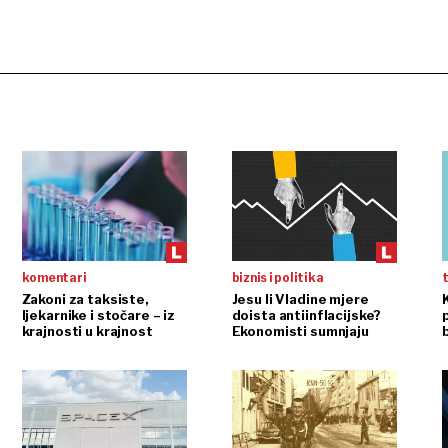
komentari
biznis i politika
Zakoni za taksiste,
Jesu li Vladine mjere
K
ljekarnike i stočare – iz
doista antiinflacijske?
p
krajnosti u krajnost
Ekonomisti sumnjaju