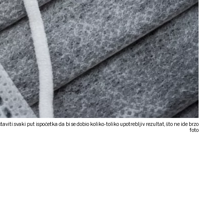
viti svaki put ispočetka da bi se dobio koliko-toliko upotrebljiv rezultat, što ne ide brzo
foto