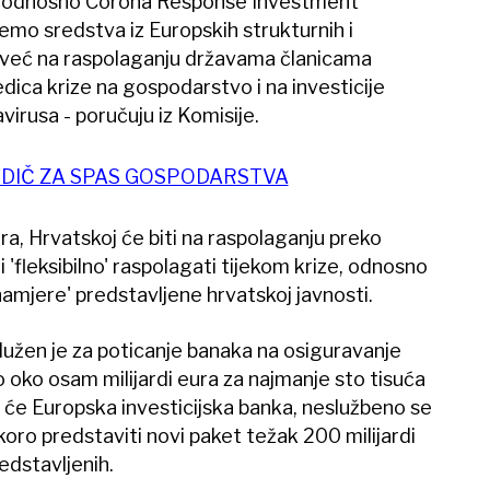
m odnosno Corona Response Investment
 ćemo sredstva iz Europskih strukturnih i
u već na raspolaganju državama članicama
edica krize na gospodarstvo i na investicije
irusa - poručuju iz Komisije.
DIČ ZA SPAS GOSPODARSTVA
ra, Hrvatskoj će biti na raspolaganju preko
 'fleksibilno' raspolagati tijekom krize, odnosno
namjere' predstavljene hrvatskoj javnosti.
adužen je za poticanje banaka na osiguravanje
lo oko osam milijardi eura za najmanje sto tisuća
k će Europska investicijska banka, neslužbeno se
oro predstaviti novi paket težak 200 milijardi
edstavljenih.