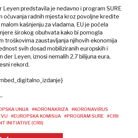
er Leyen predstavila je nedavno i program SURE
jem očuvanja radnih mjesta kroz povoljne kredite
malom kašnjenju za vladama, EU je počela
 mjere širokog obuhvata kako bi pomogla
m troškovima zaustavljanja njihovih ekonomija
jednost svih dosad mobiliziranih europskih i
 der Leyen, iznosi nemalih 2,7 bilijuna eura,
esni rekord.
mbed_digitalno_izdanje}
OPSKA UNIJA
#KORONAKRIZA
#KORONAVIRUS
TVU
#EUROPSKA KOMISIJA
#PROGRAM SURE
#CRII
INITIATIVE (CRII)