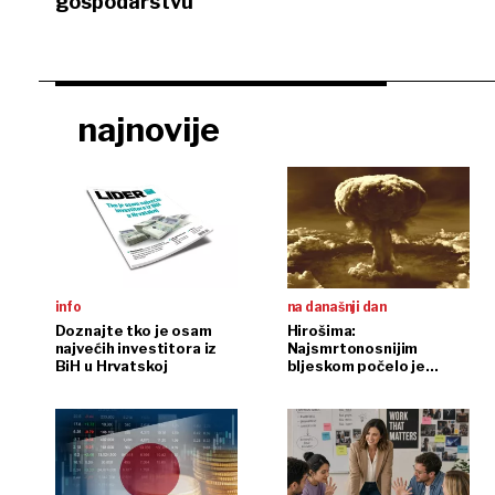
gospodarstvu
najnovije
info
na današnji dan
Doznajte tko je osam
Hirošima:
najvećih investitora iz
Najsmrtonosnijim
BiH u Hrvatskoj
bljeskom počelo je
nuklearno doba