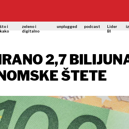
što i
zeleno i
unplugged
podcast
Lider
i
kako
digitalno
BI
RANO 2,7 BILIJUN
ONOMSKE ŠTETE