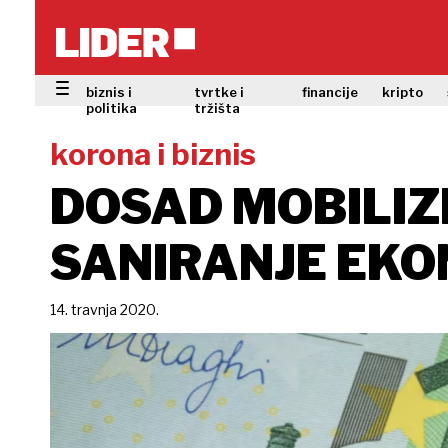
biznis i
tvrtke i
financije
kripto
politika
tržišta
korona i biznis
DOSAD MOBILIZI
SANIRANJE EK
14. travnja 2020.