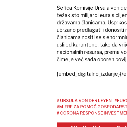
Šefica Komisije Ursula von d
težak sto milijardi eura s cil
državama članicama. Usprkos 
ubrzano predlagati i donositi
članicama nositi se s enormni
uslijed karantene, tako da vri
nacionalnih resursa, prema von
čime je već sada oboren povij
{embed_digitalno_izdanje}{/e
# URSULA VON DER LEYEN
#EUR
#MJERE ZA POMOĆ GOSPODARS
# CORONA RESPONSE INVESTMENT 