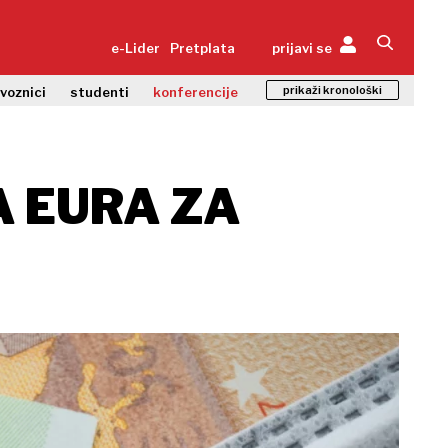
e-Lider
Pretplata
prijavi se
prikaži kronološki
zvoznici
studenti
konferencije
A EURA ZA