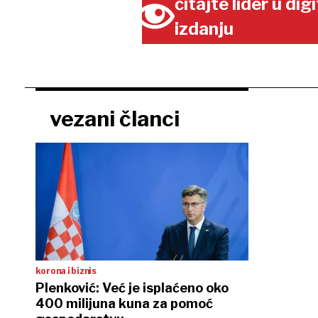
čitajte lider u di
izdanju
vezani članci
korona i biznis
Plenković: Već je isplaćeno oko
400 milijuna kuna za pomoć