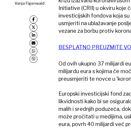
krizu izazvanu koronaviruso
Vanja Figenwald
Initiative (CRII) u okviru koje
investicijskih fondova koja s
usmjeriti na ublažavanje poslj
vezane za borbu protiv koronav
BESPLATNO PREUZMITE VO
Od ovih ukupno 37 milijardi eu
milijardu eura s kojima će moći
preusmjeriti te novce u 'koro
Europski investicijski fond z
likvidnosti kako bi se osigura
malih i srednjih poduzeća, do
može pročitati u medijima, usk
eura, povrh 40 milijardi već pr