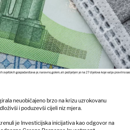
svjetskih gospodarstava je, naravno, golem, ali podijeljen je na 27 dijelova koje valja pravilno sasta
agirala neuobičajeno brzo na krizu uzrokovanu
živši i poduzevši cijeli niz mjera.
enuli je Investicijska inicijativa kao odgovor na