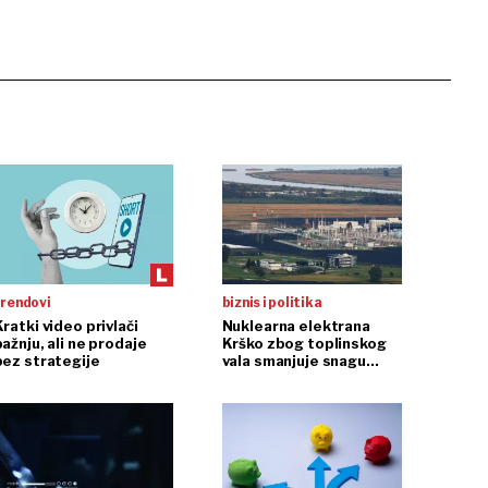
trendovi
biznis i politika
ratki video privlači
Nuklearna elektrana
ažnju, ali ne prodaje
Krško zbog toplinskog
bez strategije
vala smanjuje snagu
reaktora