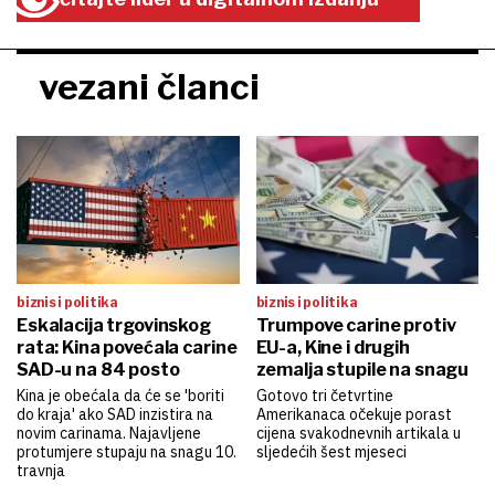
vezani članci
biznis i politika
biznis i politika
Eskalacija trgovinskog
Trumpove carine protiv
rata: Kina povećala carine
EU-a, Kine i drugih
SAD-u na 84 posto
zemalja stupile na snagu
Kina je obećala da će se 'boriti
Gotovo tri četvrtine
do kraja' ako SAD inzistira na
Amerikanaca očekuje porast
novim carinama. Najavljene
cijena svakodnevnih artikala u
protumjere stupaju na snagu 10.
sljedećih šest mjeseci
travnja