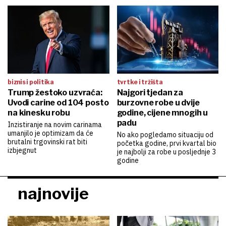
biznis i politika
tvrtke i tržišta
Trump žestoko uzvraća:
Najgori tjedan za
Uvodi carine od 104 posto
burzovne robe u dvije
na kinesku robu
godine, cijene mnogih u
padu
Inzistiranje na novim carinama
umanjilo je optimizam da će
No ako pogledamo situaciju od
brutalni trgovinski rat biti
početka godine, prvi kvartal bio
izbjegnut
je najbolji za robe u posljednje 3
godine
najnovije