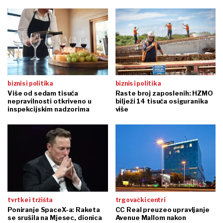
biznis i politika
biznis i politika
Više od sedam tisuća
Raste broj zaposlenih: HZMO
nepravilnosti otkriveno u
bilježi 14 tisuća osiguranika
inspekcijskim nadzorima
više
tvrtke i tržišta
trgovački centri
Poniranje SpaceX-a: Raketa
CC Real preuzeo upravljanje
se srušila na Mjesec, dionica
Avenue Mallom nakon