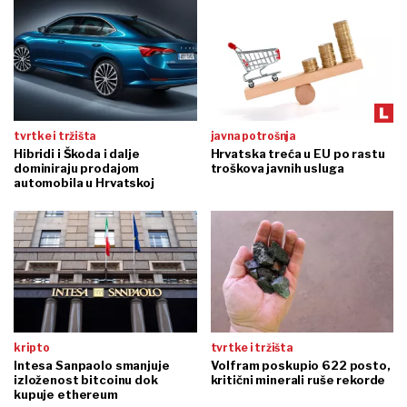
tvrtke i tržišta
javna potrošnja
Hibridi i Škoda i dalje
Hrvatska treća u EU po rastu
dominiraju prodajom
troškova javnih usluga
automobila u Hrvatskoj
kripto
tvrtke i tržišta
Intesa Sanpaolo smanjuje
Volfram poskupio 622 posto,
izloženost bitcoinu dok
kritični minerali ruše rekorde
kupuje ethereum