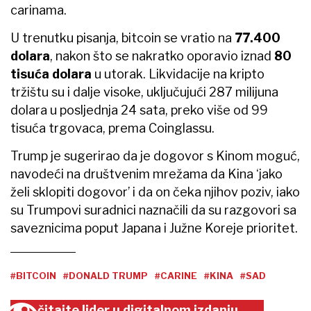
carinama.
U trenutku pisanja, bitcoin se vratio na
77.400
dolara
, nakon što se nakratko oporavio iznad
80
tisuća dolara
u utorak. Likvidacije na kripto
tržištu su i dalje visoke, uključujući 287 milijuna
dolara u posljednja 24 sata, preko više od 99
tisuća trgovaca, prema Coinglassu.
Trump je sugerirao da je dogovor s Kinom moguć,
navodeći na društvenim mrežama da Kina ‘jako
želi sklopiti dogovor’ i da on čeka njihov poziv, iako
su Trumpovi suradnici naznačili da su razgovori sa
saveznicima poput Japana i Južne Koreje prioritet.
#BITCOIN
#DONALD TRUMP
#CARINE
#KINA
#SAD
čitajte lider u digitalnom izdanju