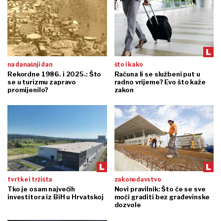
na današnji dan
što i kako
Rekordne 1986. i 2025.: Što
Računa li se službeni put u
se u turizmu zapravo
radno vrijeme? Evo što kaže
promijenilo?
zakon
tvrtke i tržišta
zakonodavstvo
Tko je osam najvećih
Novi pravilnik: Što će se sve
investitora iz BiH u Hrvatskoj
moći graditi bez građevinske
dozvole