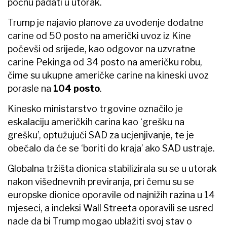
počnu padati u utorak.
Trump je najavio planove za uvođenje dodatne
carine od 50 posto na američki uvoz iz Kine
počevši od srijede, kao odgovor na uzvratne
carine Pekinga od 34 posto na američku robu,
čime su ukupne američke carine na kineski uvoz
porasle na
104 posto
.
Kinesko ministarstvo trgovine označilo je
eskalaciju američkih carina kao ‘grešku na
grešku’, optužujući SAD za ucjenjivanje, te je
obećalo da će se ‘boriti do kraja’ ako SAD ustraje.
Globalna tržišta dionica stabilizirala su se u utorak
nakon višednevnih previranja, pri čemu su se
europske dionice oporavile od najnižih razina u 14
mjeseci, a indeksi Wall Streeta oporavili se usred
nade da bi Trump mogao ublažiti svoj stav o