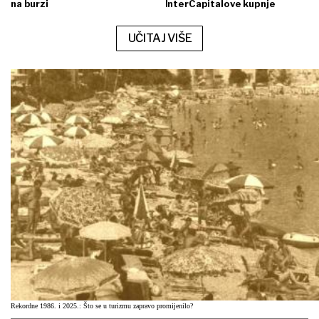
na burzi
InterCapitalove kupnje
UČITAJ VIŠE
Rekordne 1986. i 2025.: Što se u turizmu zapravo promijenilo?