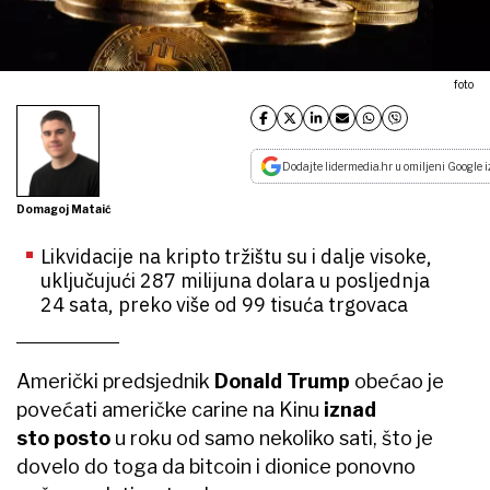
foto
Dodajte lidermedia.hr u omiljeni Google i
Domagoj Mataić
Likvidacije na kripto tržištu su i dalje visoke,
uključujući 287 milijuna dolara u posljednja
24 sata, preko više od 99 tisuća trgovaca
Američki predsjednik
Donald Trump
obećao je
povećati američke carine na Kinu
iznad
sto posto
u roku od samo nekoliko sati, što je
dovelo do toga da bitcoin i dionice ponovno