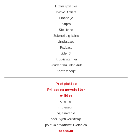
Biznis i politika
Tvrtke i tržišta
Financije
Kripto
Što i kako
Zeleno i digitalno
Unplugged
Podcast
Lider BI
Klub izvoznika
Studentski Lider klub
Konferencije
Pretplati se
Prijava na newsletter
e-lider
o nama
impressum
oglašavanje
opći uvjeti korištenja
politika privatnosti i kolačića
tocno.hr