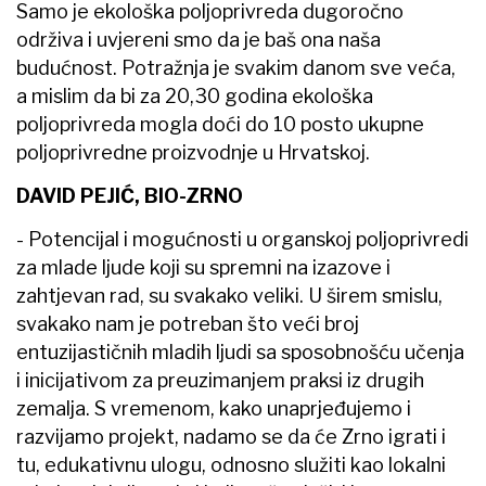
Samo je ekološka poljoprivreda dugoročno
održiva i uvjereni smo da je baš ona naša
budućnost. Potražnja je svakim danom sve veća,
a mislim da bi za 20,30 godina ekološka
poljoprivreda mogla doći do 10 posto ukupne
poljoprivredne proizvodnje u Hrvatskoj.
DAVID PEJIĆ, BIO-ZRNO
- Potencijal i mogućnosti u organskoj poljoprivredi
za mlade ljude koji su spremni na izazove i
zahtjevan rad, su svakako veliki. U širem smislu,
svakako nam je potreban što veći broj
entuzijastičnih mladih ljudi sa sposobnošću učenja
i inicijativom za preuzimanjem praksi iz drugih
zemalja. S vremenom, kako unaprjeđujemo i
razvijamo projekt, nadamo se da će Zrno igrati i
tu, edukativnu ulogu, odnosno služiti kao lokalni