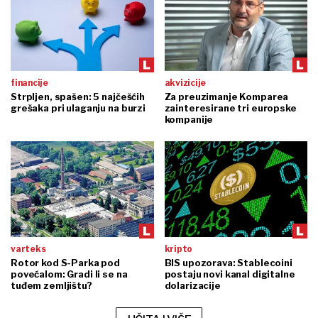
financije
akvizicije
Strpljen, spašen: 5 najčešćih
Za preuzimanje Komparea
grešaka pri ulaganju na burzi
zainteresirane tri europske
kompanije
varteks
kripto
Rotor kod S-Parka pod
BIS upozorava: Stablecoini
povećalom: Gradi li se na
postaju novi kanal digitalne
tuđem zemljištu?
dolarizacije