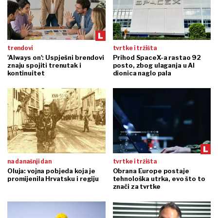
trendovi
tvrtke i tržišta
'Always on': Uspješni brendovi
Prihod SpaceX-a rastao 92
znaju spojiti trenutak i
posto, zbog ulaganja u AI
kontinuitet
dionica naglo pala
na današnji dan
tvrtke i tržišta
Oluja: vojna pobjeda koja je
Obrana Europe postaje
promijenila Hrvatsku i regiju
tehnološka utrka, evo što to
znači za tvrtke