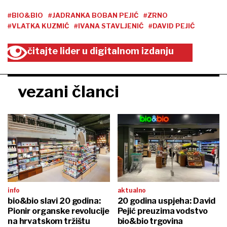
#BIO&BIO
#JADRANKA BOBAN PEJIĆ
#ZRNO
#VLATKA KUZMIĆ
#IVANA STAVLJENIĆ
#DAVID PEJIĆ
čitajte lider u digitalnom izdanju
vezani članci
info
aktualno
bio&bio slavi 20 godina:
20 godina uspjeha: David
Pionir organske revolucije
Pejić preuzima vodstvo
na hrvatskom tržištu
bio&bio trgovina