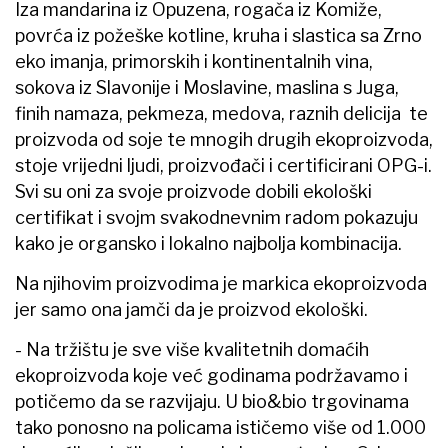
Iza mandarina iz Opuzena, rogača iz Komiže,
povrća iz požeške kotline, kruha i slastica sa Zrno
eko imanja, primorskih i kontinentalnih vina,
sokova iz Slavonije i Moslavine, maslina s Juga,
finih namaza, pekmeza, medova, raznih delicija te
proizvoda od soje te mnogih drugih ekoproizvoda,
stoje vrijedni ljudi, proizvođači i certificirani OPG-i.
Svi su oni za svoje proizvode dobili ekološki
certifikat i svojm svakodnevnim radom pokazuju
kako je organsko i lokalno najbolja kombinacija.
Na njihovim proizvodima je markica ekoproizvoda
jer samo ona jamči da je proizvod ekološki.
- Na tržištu je sve više kvalitetnih domaćih
ekoproizvoda koje već godinama podržavamo i
potičemo da se razvijaju. U bio&bio trgovinama
tako ponosno na policama ističemo više od 1.000