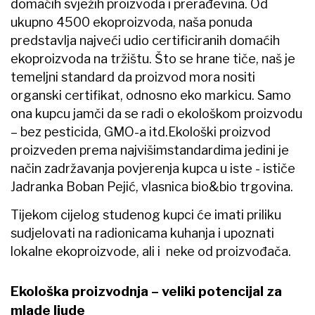
domaćih svježih proizvoda i prerađevina. Od
ukupno 4500 ekoproizvoda, naša ponuda
predstavlja najveći udio certificiranih domaćih
ekoproizvoda na tržištu. Što se hrane tiče, naš je
temeljni standard da proizvod mora nositi
organski certifikat, odnosno eko markicu. Samo
ona kupcu jamči da se radi o ekološkom proizvodu
– bez pesticida, GMO-a itd.Ekološki proizvod
proizveden prema najvišimstandardima jedini je
način zadržavanja povjerenja kupca u iste - ističe
Jadranka Boban Pejić, vlasnica bio&bio trgovina.
Tijekom cijelog studenog kupci će imati priliku
sudjelovati na radionicama kuhanja i upoznati
lokalne ekoproizvode, ali i neke od proizvođača.
Ekološka proizvodnja – veliki potencijal za
mlade ljude