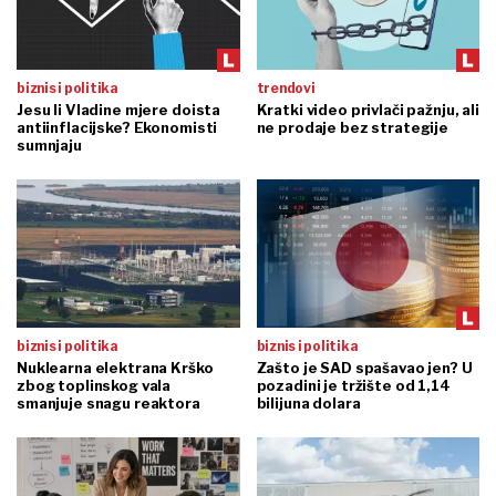
biznis i politika
trendovi
Jesu li Vladine mjere doista
Kratki video privlači pažnju, ali
antiinflacijske? Ekonomisti
ne prodaje bez strategije
sumnjaju
biznis i politika
biznis i politika
Nuklearna elektrana Krško
Zašto je SAD spašavao jen? U
zbog toplinskog vala
pozadini je tržište od 1,14
smanjuje snagu reaktora
bilijuna dolara