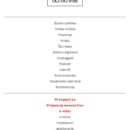
UČITAJ VIŠE
Biznis i politika
Tvrtke i tržišta
Financije
Kripto
Što i kako
Zeleno i digitalno
Unplugged
Podcast
Lider BI
Klub izvoznika
Studentski Lider klub
Konferencije
Pretplati se
Prijava na newsletter
e-lider
o nama
impressum
oglašavanje