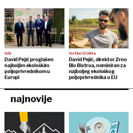
info
tvrtke i tržišta
David Pejić proglašen
David Pejić, direktor Zrno
najboljim ekološkim
Bio Bistroa, nominiran za
poljoprivrednikom u
najboljeg ekološkog
Europi
poljoprivrednika u EU
najnovije