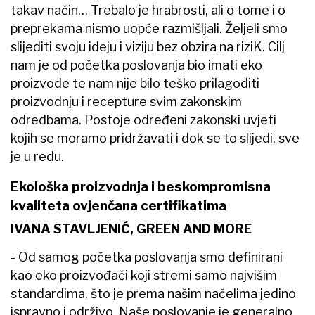
takav način… Trebalo je hrabrosti, ali o tome i o
preprekama nismo uopće razmišljali. Željeli smo
slijediti svoju ideju i viziju bez obzira na riziK. Cilj
nam je od početka poslovanja bio imati eko
proizvode te nam nije bilo teško prilagoditi
proizvodnju i recepture svim zakonskim
odredbama. Postoje određeni zakonski uvjeti
kojih se moramo pridržavati i dok se to slijedi, sve
je u redu.
Ekološka proizvodnja i beskompromisna
kvaliteta ovjenčana certifikatima
IVANA STAVLJENIĆ, GREEN AND MORE
- Od samog početka poslovanja smo definirani
kao eko proizvođači koji stremi samo najvišim
standardima, što je prema našim načelima jedino
ispravno i održivo. Naše poslovanje je generalno