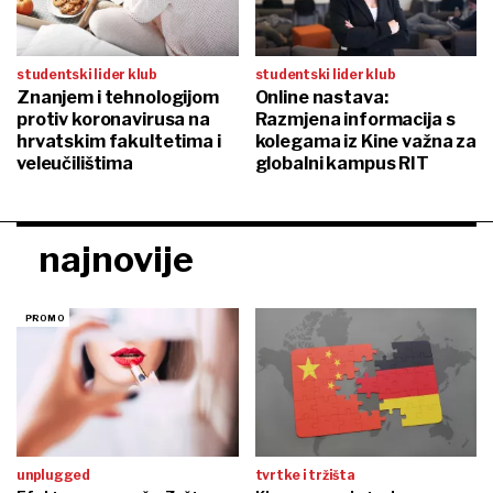
studentski lider klub
studentski lider klub
Znanjem i tehnologijom
Online nastava:
protiv koronavirusa na
Razmjena informacija s
hrvatskim fakultetima i
kolegama iz Kine važna za
veleučilištima
globalni kampus RIT
najnovije
unplugged
tvrtke i tržišta