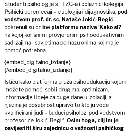
Studenti psihologije s FFZG-a i polaznici kolegija
Psihički poremećaji – etiologija i dijagnostika,
pod
vodstvom prof. dr. sc. Nataše Jokić-Begić
pokrenuli su online
platformu naziva 'Kako si?
'
na kojoj korisnim i provjerenim psihoedukativnim
sadržajima i savjetima pomažu onima kojima je
pomoć potrebna.
{embed_digitalno_izdanje}
{/embed_digitalno_izdanje}
Ističu kako platforma pruža psihoedukaciju kojom
možete pomoći sebi i drugima, optimizam,
informacije i ideje za duge dane u izolaciji, a
njezina je posebnost upravo to što ju vode
kvalificirani ljudi – budući psiholozi pod vodstvom
profesorice Jokić-Begić.
Osim toga, cilj im je
osvijestiti širu zajednicu o važnosti psihičkog