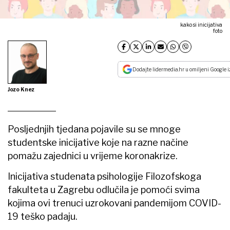
kako si inicijativa
foto
Dodajte lidermedia.hr u omiljeni Google i
Jozo Knez
Posljednjih tjedana pojavile su se mnoge
studentske inicijative koje na razne načine
pomažu zajednici u vrijeme koronakrize.
Inicijativa studenata psihologije Filozofskoga
fakulteta u Zagrebu odlučila je pomoći svima
kojima ovi trenuci uzrokovani pandemijom COVID-
19 teško padaju.