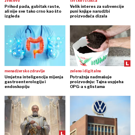
zvečevo
tvrtke i tržišta
Prihod pada, gubitak raste,
Velik interes za subvencije
ali nije sve tako crno kao što
puni knjige narudžbi
izgleda
proizvođača dizala
menadžersko zdravlje
zeleno i digitalno
Umjetna inteligencija mijenja
Potražnja nadmašuje
gastroenterologiju i
proizvodnju: Tajna uspjeha
endoskopiju
OPG-a s glistama