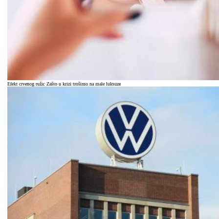
Efekt crvenog ruža: Zašto u krizi trošimo na male luksuze