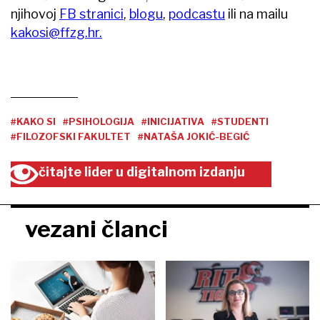
njihovoj
FB stranici
,
blogu
,
podcastu
ili na mailu
kakosi@ffzg.hr
.
#KAKO SI
#PSIHOLOGIJA
#INICIJATIVA
#STUDENTI
#FILOZOFSKI FAKULTET
#NATAŠA JOKIĆ-BEGIĆ
čitajte lider u digitalnom izdanju
vezani članci