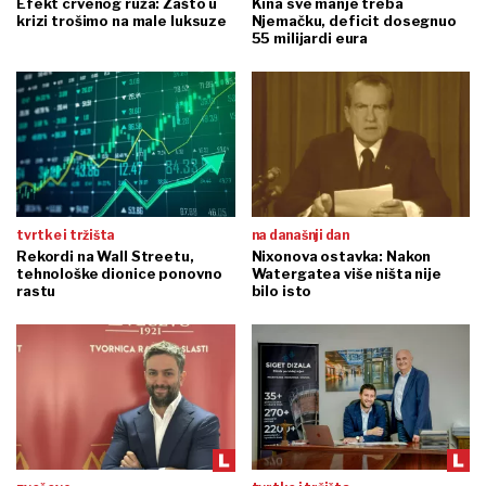
Efekt crvenog ruža: Zašto u
Kina sve manje treba
krizi trošimo na male luksuze
Njemačku, deficit dosegnuo
55 milijardi eura
tvrtke i tržišta
na današnji dan
Rekordi na Wall Streetu,
Nixonova ostavka: Nakon
tehnološke dionice ponovno
Watergatea više ništa nije
rastu
bilo isto