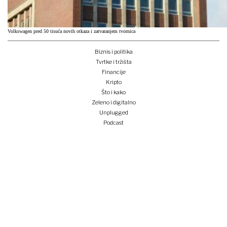
Volkswagen pred 50 tisuća novih otkaza i zatvaranjem tvornica
Biznis i politika
Tvrtke i tržišta
Financije
Kripto
Što i kako
Zeleno i digitalno
Unplugged
Podcast
Lider BI
Klub izvoznika
Studentski Lider klub
Konferencije
Pretplati se
Prijava na newsletter
e-lider
o nama
impressum