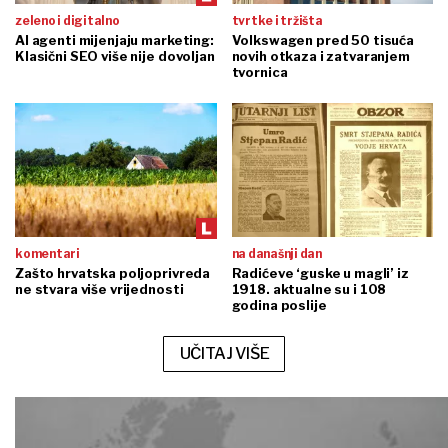
zeleno i digitalno
tvrtke i tržišta
AI agenti mijenjaju marketing:
Volkswagen pred 50 tisuća
Klasični SEO više nije dovoljan
novih otkaza i zatvaranjem
tvornica
komentari
na današnji dan
Zašto hrvatska poljoprivreda
Radićeve ‘guske u magli’ iz
ne stvara više vrijednosti
1918. aktualne su i 108
godina poslije
UČITAJ VIŠE