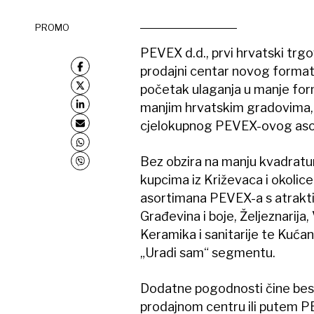
PROMO
PEVEX d.d., prvi hrvatski trgo
prodajni centar novog formata
početak ulaganja u manje forma
manjim hrvatskim gradovima,
cjelokupnog PEVEX-ovog aso
Bez obzira na manju kvadratu
kupcima iz Križevaca i okoli
asortimana PEVEX-a s atrakti
Građevina i boje, Željeznarija,
Keramika i sanitarije te Kuća
„Uradi sam“ segmentu.
Dodatne pogodnosti čine besp
prodajnom centru ili putem PE