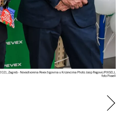
2021.., Zagreb - Novootvorena Pevex trgovina u Krizevcima Photo: Josip Regovic/PIXSELL
foto Pixsell