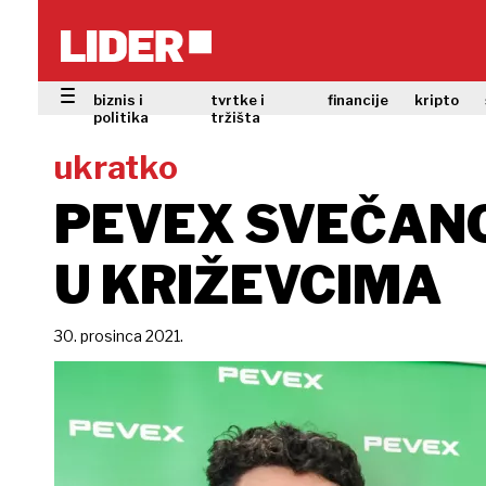
biznis i
tvrtke i
financije
kripto
politika
tržišta
ukratko
PEVEX SVEČANO
U KRIŽEVCIMA
30. prosinca 2021.