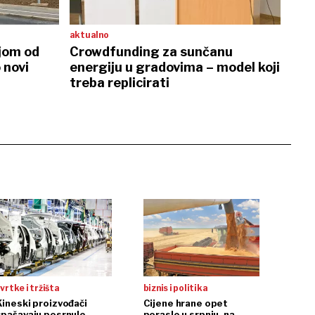
aktualno
ijom od
Crowdfunding za sunčanu
 novi
energiju u gradovima – model koji
treba replicirati
vrtke i tržišta
biznis i politika
Kineski proizvođači
Cijene hrane opet
spašavaju posrnule
porasle u srpnju, na