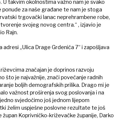
o. U takvim okolnostima važno nam je svako
nje ponude za naše građane te nam je stoga
hrvatski trgovački lanac neprehrambene robe,
vorenje svojeg novog centra.“ , izjavio je
io Rajn.
na adresi „Ulica Drage Grdenića 7“ i zapošljava
riževcima značajan je doprinos razvoju
o što je najvažnije, znači povećanje radnih
ranje boljih demografskih prilika. Drago mi je
alo važnost proširenja svog poslovanja i na
ajedno svjedočimo još jednom lijepom
i želim uspješne poslovne rezultate te još
je župan Koprivničko-križevačke županije, Darko