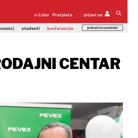
e-Lider
Pretplata
prijavi se
prikaži kronološki
zvoznici
studenti
konferencije
RODAJNI CENTAR