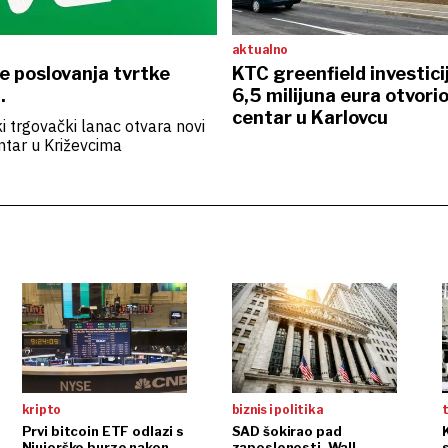
aktualno
e poslovanja tvrtke
KTC greenfield investic
.
6,5 milijuna eura otvorio
centar u Karlovcu
ki trgovački lanac otvara novi
ntar u Križevcima
kripto
biznis i politika
t
Prvi bitcoin ETF odlazi s
SAD šokirao pad
Njujorške burze nakon
zaposlenosti, Wall