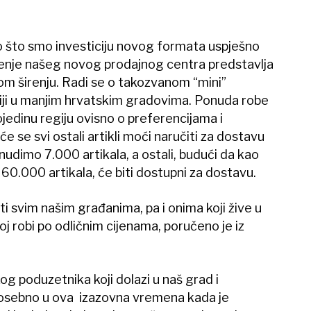
 što smo investiciju novog formata uspješno
orenje našeg novog prodajnog centra predstavlja
om širenju. Radi se o takozvanom “mini”
niji u manjim hrvatskim gradovima. Ponuda robe
jedinu regiju ovisno o preferencijama i
 se svi ostali artikli moći naručiti za dostavu
udimo 7.000 artikala, a ostali, budući da kao
0.000 artikala, će biti dostupni za dostavu.
i svim našim građanima, pa i onima koji žive u
j robi po odličnim cijenama, poručeno je iz
g poduzetnika koji dolazi u naš grad i
posebno u ova izazovna vremena kada je