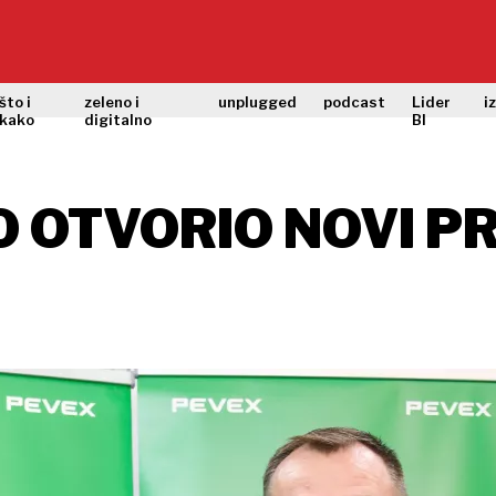
što i
zeleno i
unplugged
podcast
Lider
i
kako
digitalno
BI
 OTVORIO NOVI P