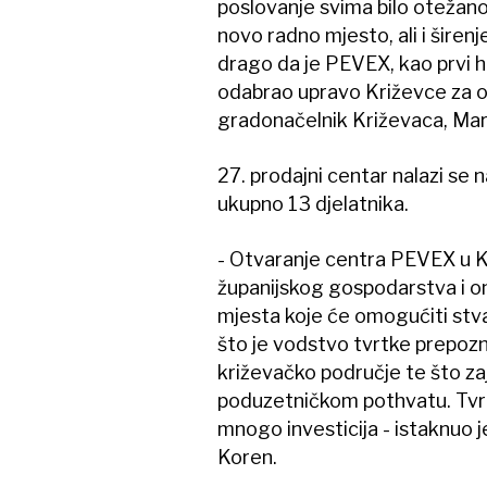
poslovanje svima bilo otežan
novo radno mjesto, ali i šire
drago da je PEVEX, kao prvi 
odabrao upravo Križevce za ot
gradonačelnik Križevaca, Mar
27. prodajni centar nalazi se 
ukupno 13 djelatnika.
- Otvaranje centra PEVEX u K
županijskog gospodarstva i on
mjesta koje će omogućiti stva
što je vodstvo tvrtke prepozn
križevačko područje te što z
poduzetničkom pothvatu. Tvrtk
mnogo investicija - istaknuo 
Koren.