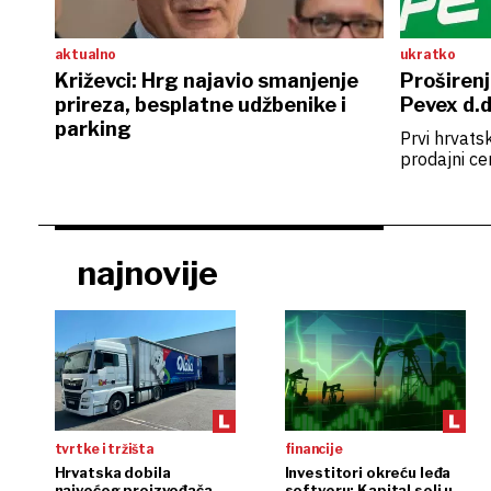
aktualno
ukratko
Križevci: Hrg najavio smanjenje
Proširenj
prireza, besplatne udžbenike i
Pevex d.d
parking
Prvi hrvats
prodajni ce
najnovije
tvrtke i tržišta
financije
Hrvatska dobila
Investitori okreću leđa
najvećeg proizvođača
softveru: Kapital seli u