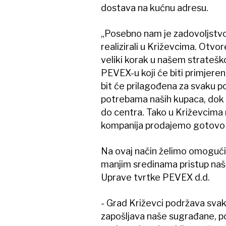
dostava na kućnu adresu.
„Posebno nam je zadovoljstvo
realizirali u Križevcima. Otv
veliki korak u našem stratešk
PEVEX-u koji će biti primjere
bit će prilagođena za svaku po
potrebama naših kupaca, dok će
do centra. Tako u Križevcima n
kompanija prodajemo gotovo 6
Na ovaj način želimo omogućit
manjim sredinama pristup našo
Uprave tvrtke PEVEX d.d.
- Grad Križevci podržava svako
zapošljava naše sugrađane, 