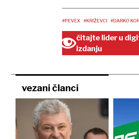
#PEVEX
#KRIŽEVCI
#DARKO KO
čitajte lider u di
izdanju
vezani članci