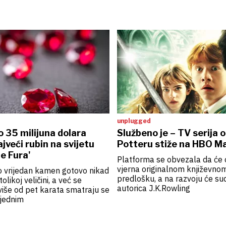
unplugged
 35 milijuna dolara
Službeno je – TV serija o
jveći rubin na svijetu
Potteru stiže na HBO M
de Fura'
Platforma se obvezala da će 
vjerna originalnom književno
o vrijedan kamen gotovo nikad
predlošku, a na razvoju će sud
tolikoj veličini, a već se
autorica J.K.Rowling
 više od pet karata smatraju se
ijednim