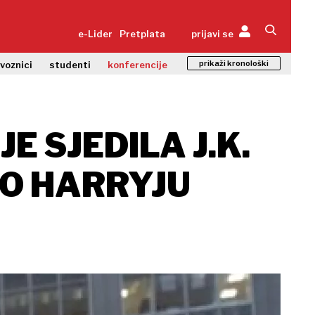
e-Lider
Pretplata
prijavi se
prikaži kronološki
zvoznici
studenti
konferencije
E SJEDILA J.K.
 O HARRYJU