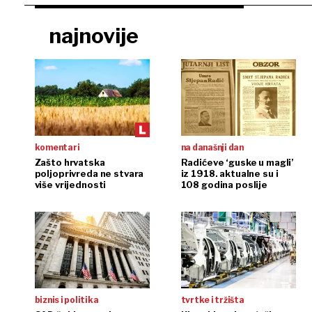
najnovije
komentari
na današnji dan
Zašto hrvatska
Radićeve ‘guske u magli’
poljoprivreda ne stvara
iz 1918. aktualne su i
više vrijednosti
108 godina poslije
biznis i politika
tvrtke i tržišta