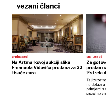
vezani članci
unplugged
unplugged
Na Artmarkovoj aukciji slika
Za gotovo
Emanuela Vidovića prodana za 22
prodan na
tisuće eura
'Estrela 
Taj izuzetn
ne dolazi u 
primjerci s
izuzetno vr