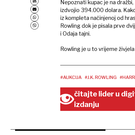
Nepoznati kupac je na dražbi, 
izdvojio 394.000 dolara. Kako p
iz kompleta načinjenoj od hras
Rowling dok je pisala prve d
i Odaja tajni.
Rowling je u to vrijeme živjela
#AUKCIJA
#J.K. ROWLING
#HARR
čitajte lider u di
izdanju