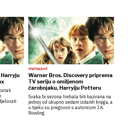
unplugged
 Harryju
Warner Bros. Discovery priprema
ax
TV seriju o omiljenom
čarobnjaku, Harryiju Potteru
ostati
m
Svaka bi sezona trebala biti bazirana na
jelovati
jednoj od ukupno sedam izdanih knjiga, a
u tijeku su pregovori s autoricom J.K.
Rowling