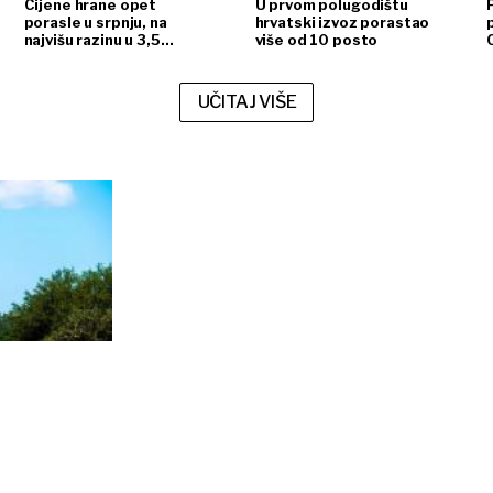
Cijene hrane opet
U prvom polugodištu
porasle u srpnju, na
hrvatski izvoz porastao
najvišu razinu u 3,5
više od 10 posto
godine
UČITAJ VIŠE