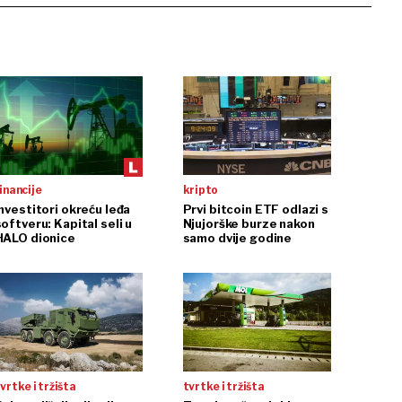
inancije
kripto
Investitori okreću leđa
Prvi bitcoin ETF odlazi s
oftveru: Kapital seli u
Njujorške burze nakon
HALO dionice
samo dvije godine
vrtke i tržišta
tvrtke i tržišta