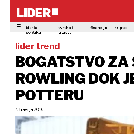
biznis i
tvrtke i
financije
kripto
politika
tržišta
lider trend
BOGATSTVO ZA S
ROWLING DOK J
POTTERU
7. travnja 2016.