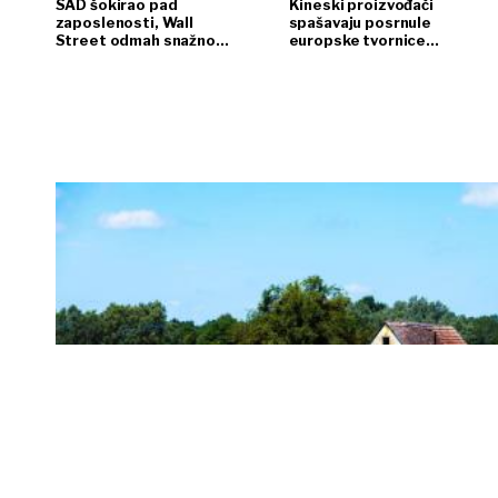
SAD šokirao pad
Kineski proizvođači
zaposlenosti, Wall
spašavaju posrnule
Street odmah snažno
europske tvornice
reagirao
automobila