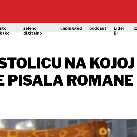
što i
zeleno i
unplugged
podcast
Lider
i
kako
digitalno
BI
TOLICU NA KOJOJ J
E PISALA ROMANE