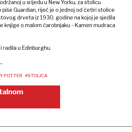
održanoj u srijedu u New Yorku, za stolicu
iše Guardian, riječ je o jednoj od četiri stolice
tovog drveta iz 1930. godine na kojoj je sjedila
vije knjige o malom čarobnjaku - Kamen mudraca
 i radila u Edinburghu.
Y POTTER
#STOLICA
gitalnom