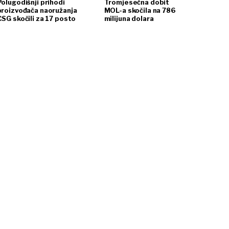
Polugodišnji prihodi
Tromjesečna dobit
proizvođača naoružanja
MOL-a skočila na 786
CSG skočili za 17 posto
milijuna dolara