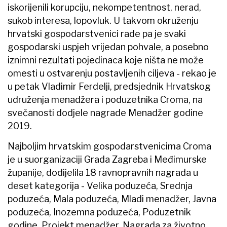
iskorijenili korupciju, nekompetentnost, nerad,
sukob interesa, lopovluk. U takvom okruženju
hrvatski gospodarstvenici rade pa je svaki
gospodarski uspjeh vrijedan pohvale, a posebno
iznimni rezultati pojedinaca koje ništa ne može
omesti u ostvarenju postavljenih ciljeva - rekao je
u petak Vladimir Ferdelji, predsjednik Hrvatskog
udruženja menadžera i poduzetnika Croma, na
svečanosti dodjele nagrade Menadžer godine
2019.
Najboljim hrvatskim gospodarstvenicima Croma
je u suorganizaciji Grada Zagreba i Međimurske
županije, dodijelila 18 ravnopravnih nagrada u
deset kategorija - Velika poduzeća, Srednja
poduzeća, Mala poduzeća, Mladi menadžer, Javna
poduzeća, Inozemna poduzeća, Poduzetnik
godine, Projekt menadžer, Nagrada za životno