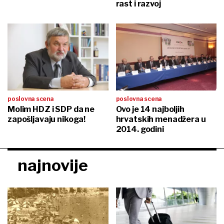
rast i razvoj
poslovna scena
poslovna scena
Molim HDZ i SDP da ne
Ovo je 14 najboljih
zapošljavaju nikoga!
hrvatskih menadžera u
2014. godini
najnovije