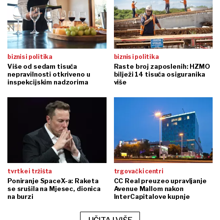
biznis i politika
biznis i politika
Više od sedam tisuća
Raste broj zaposlenih: HZMO
nepravilnosti otkriveno u
bilježi 14 tisuća osiguranika
inspekcijskim nadzorima
više
tvrtke i tržišta
trgovački centri
Poniranje SpaceX-a: Raketa
CC Real preuzeo upravljanje
se srušila na Mjesec, dionica
Avenue Mallom nakon
na burzi
InterCapitalove kupnje