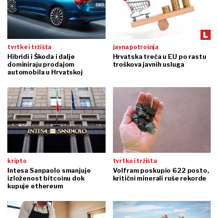
tvrtke i tržišta
javna potrošnja
Hibridi i Škoda i dalje
Hrvatska treća u EU po rastu
dominiraju prodajom
troškova javnih usluga
automobila u Hrvatskoj
kripto
tvrtke i tržišta
Intesa Sanpaolo smanjuje
Volfram poskupio 622 posto,
izloženost bitcoinu dok
kritični minerali ruše rekorde
kupuje ethereum