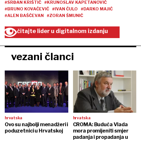
#SRĐAN KRIŠTIĆ
#KRUNOSLAV KAPETANOVIĆ
#BRUNO KOVAČEVIĆ
#IVAN ČULO
#DARKO MAJIĆ
#ALEN BAŠČEVAN
#ZORAN ŠMUNIĆ
čitajte lider u digitalnom izdanju
vezani članci
hrvatska
hrvatska
Ovo su najbolji menadžeri i
CROMA: Buduća Vlada
poduzetnici u Hrvatskoj
mora promijeniti smjer
padanja i propadanja u