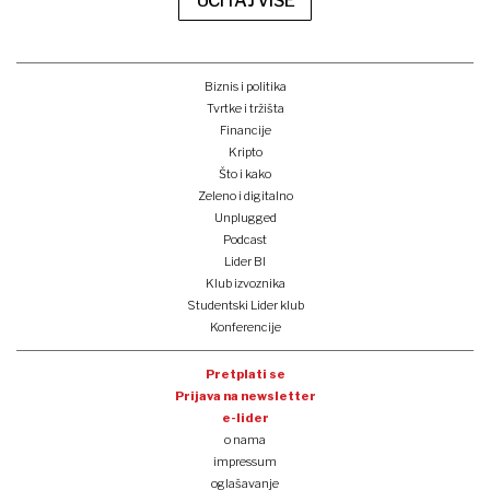
UČITAJ VIŠE
Biznis i politika
Tvrtke i tržišta
Financije
Kripto
Što i kako
Zeleno i digitalno
Unplugged
Podcast
Lider BI
Klub izvoznika
Studentski Lider klub
Konferencije
Pretplati se
Prijava na newsletter
e-lider
o nama
impressum
oglašavanje