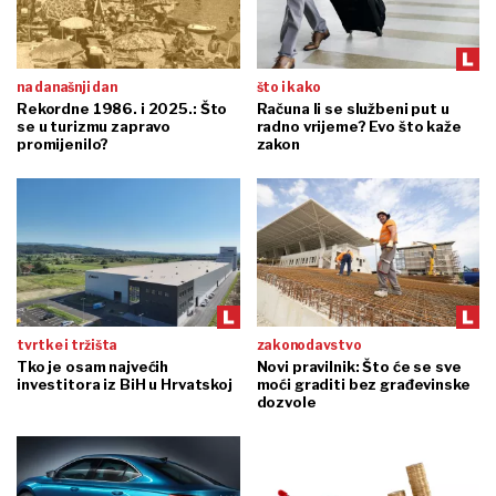
na današnji dan
što i kako
Rekordne 1986. i 2025.: Što
Računa li se službeni put u
se u turizmu zapravo
radno vrijeme? Evo što kaže
promijenilo?
zakon
tvrtke i tržišta
zakonodavstvo
Tko je osam najvećih
Novi pravilnik: Što će se sve
investitora iz BiH u Hrvatskoj
moći graditi bez građevinske
dozvole