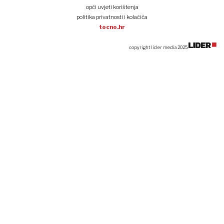
opći uvjeti korištenja
politika privatnosti i kolačića
tocno.hr
copyright lider media 2025.