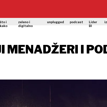
što i
zeleno i
unplugged
podcast
Lider
i
kako
digitalno
BI
I MENADŽERI I PO