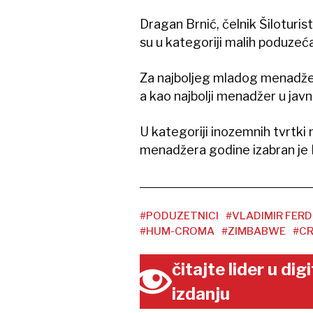
Dragan Brnić, čelnik Šiloturis
su u kategoriji malih poduzeća
Za najboljeg mladog menadžera 
a kao najbolji menadžer u jav
U kategoriji inozemnih tvrtki
menadžera godine izabran je D
#PODUZETNICI
#VLADIMIR FERD
#HUM-CROMA
#ZIMBABWE
#C
čitajte lider u di
izdanju