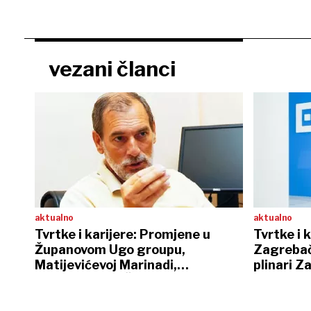
vezani članci
aktualno
aktualno
Tvrtke i karijere: Promjene u
Tvrtke i 
Županovom Ugo groupu,
Zagrebač
Matijevićevoj Marinadi,
plinari 
Florijanovoj DI Čazmi…