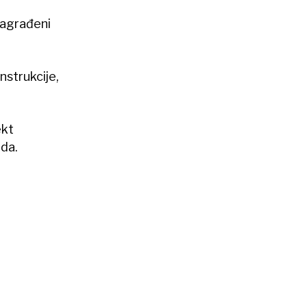
 nagrađeni
nstrukcije,
ekt
lda.