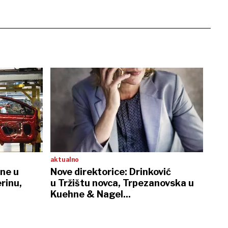
aktualno
ene u
Nove direktorice: Drinković
rinu,
u Tržištu novca, Trpezanovska u
Kuehne & Nagel...