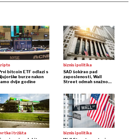
kripto
biznis i politika
rvi bitcoin ETF odlazi s
SAD šokirao pad
Njujorške burze nakon
zaposlenosti, Wall
samo dvije godine
Street odmah snažno
reagirao
vrtke i tržišta
biznis i politika