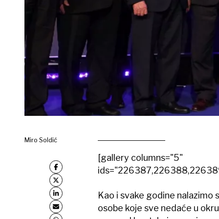
Miro Soldić
[gallery columns="5"
ids="226387,226388,22638
Kao i svake godine nalazimo 
osobe koje sve nedaće u okruž