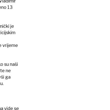
Vladimir
eno 13
ički je
icijskim
je vrijeme
ko su naši
 te ne
vši ga
u.
na vide se