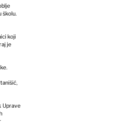
oblje
 školu.
ci koji
aj je
tke.
tanišić,
ik Uprave
h
r