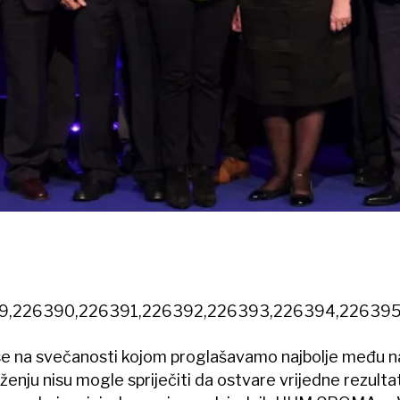
9,226390,226391,226392,226393,226394,226395
se na svečanosti kojom proglašavamo najbolje među 
enju nisu mogle spriječiti da ostvare vrijedne rezulta