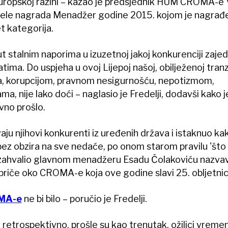
europskoj razini – kazao je predsjednik HUM CROMA-e 
djele nagrada Menadžer godine 2015. kojom je nagrađ
t kategorija.
 stalnim naporima u izuzetnoj jakoj konkurenciji zajedn
tima. Do uspjeha u ovoj Lijepoj našoj, obilježenoj tranz
ima, korupcijom, pravnom nesigurnošću, nepotizmom,
a, nije lako doći – naglasio je Fredelji, dodavši kako 
vno prošlo.
aju njihovi konkurenti iz uređenih država i istaknuo ka
bez obzira na sve nedaće, po onom starom pravilu 'što
 je zahvalio glavnom menadžeru Esadu Čolakoviću nazva
priče oko CROMA-e koja ove godine slavi 25. obljetnic
MA-e
ne bi bilo – poručio je Fredelji.
retrospektivno, prošle su kao trenutak, ožiljci vreme