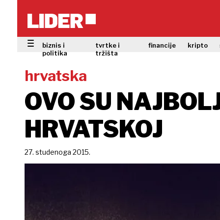
biznis i
tvrtke i
financije
kripto
politika
tržišta
hrvatska
OVO SU NAJBOLJ
HRVATSKOJ
27. studenoga 2015.