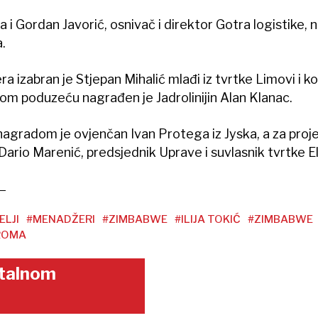
ta i Gordan Javorić, osnivač i direktor Gotra logistike,
.
izabran je Stjepan Mihalić mlađi iz tvrtke Limovi i ko
nom poduzeću nagrađen je Jadrolinijin Alan Klanac.
 nagradom je ovjenčan Ivan Protega iz Jyska, a za proj
ario Marenić, predsjednik Uprave i suvlasnik tvrtke E
ELJI
#MENADŽERI
#ZIMBABWE
#ILIJA TOKIĆ
#ZIMBABWE
ROMA
gitalnom