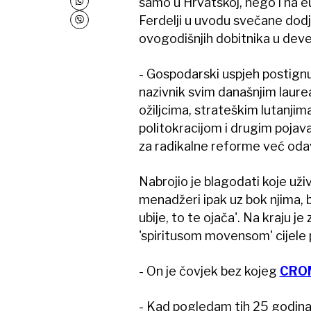
samo u Hrvatskoj, nego i na 
Ferdelji u uvodu svečane do
ovogodišnjih dobitnika u deve
- Gospodarski uspjeh postignut
nazivnik svim današnjim laurea
ožiljcima, strateškim lutanj
politokracijom i drugim pojavam
za radikalne reforme već oda
Nabrojio je blagodati koje uživ
menadžeri ipak uz bok njima, 
ubije, to te ojača'. Na kraju
'spiritusom movensom' cijele 
- On je čovjek bez kojeg
CRO
- Kad pogledam tih 25 godina 