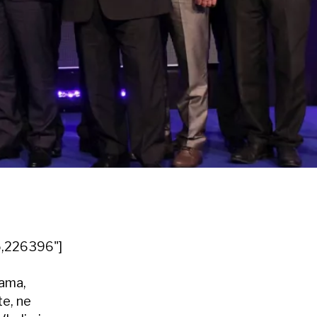
,226396"]
nama,
te, ne