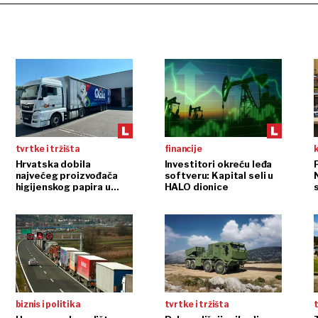
tvrtke i tržišta
financije
Hrvatska dobila
Investitori okreću leđa
P
najvećeg proizvođača
softveru: Kapital seli u
higijenskog papira u
HALO dionice
regiji
biznis i politika
tvrtke i tržišta
t