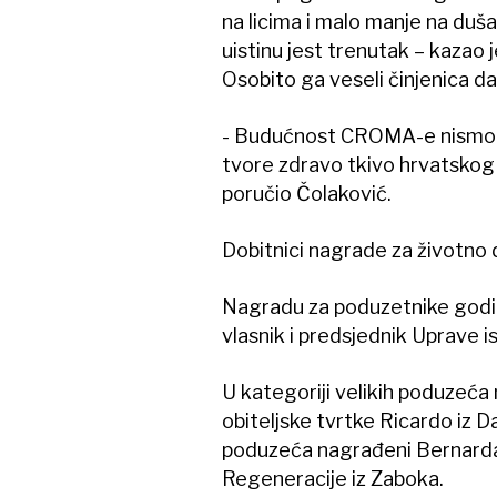
na licima i malo manje na duša
uistinu jest trenutak – kazao j
Osobito ga veseli činjenica da 
- Budućnost CROMA-e nismo mi 
tvore zdravo tkivo hrvatskog 
poručio Čolaković.
Dobitnici nagrade za životno d
Nagradu za poduzetnike godine 
vlasnik i predsjednik Uprave is
U kategoriji velikih poduzeća 
obiteljske tvrtke Ricardo iz D
poduzeća nagrađeni Bernarda C
Regeneracije iz Zaboka.