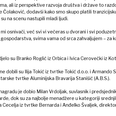
ma, ali iz perspektive razvoja društva i države to razd
e Čolaković, dodavši kako smo skupo platili tranzicijsku
su na scenu nastupili mladi ljudi.
osnivači, već svi vi večeras u dvorani i svi poduzetni
gospodarstva, svima vama od srca zahvaljujem – za kr
jelo su Branko Roglić iz Orbica i Ivica Cerovečki iz Ko
dobili su Ilija Tokić iz tvrtke Tokić d.o.o. i Armando S
tarske tvrtke Aluminijska Bravarija Stanišić (A.B.S.).
nagradu je dobio Milan Vrdoljak, suvlasnik i predsjedn
arde, dok su za najbolje menadžere u kategoriji srednji
ecelja iz tvrtke Bernarda i Anđelko Švaljek, direkto