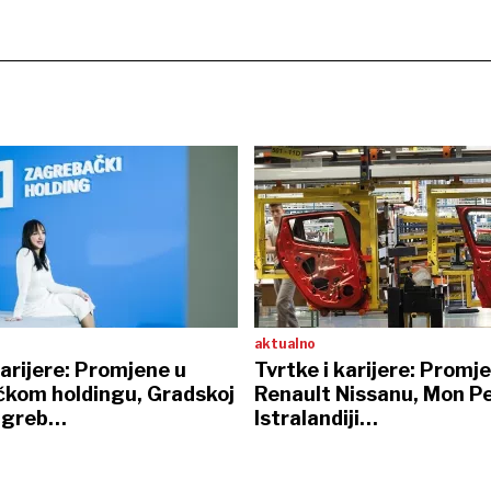
aktualno
karijere: Promjene u
Tvrtke i karijere: Promj
kom holdingu, Gradskoj
Renault Nissanu, Mon Pe
Zagreb…
Istralandiji…