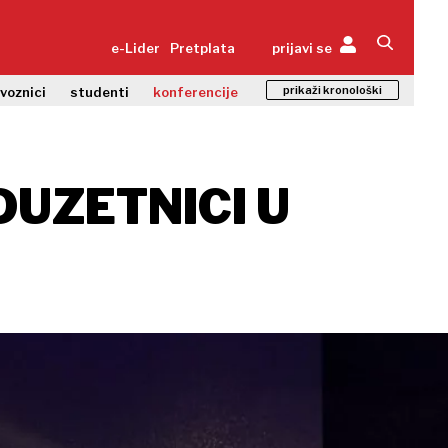
e-Lider
Pretplata
prijavi se
prikaži kronološki
zvoznici
studenti
konferencije
DUZETNICI U