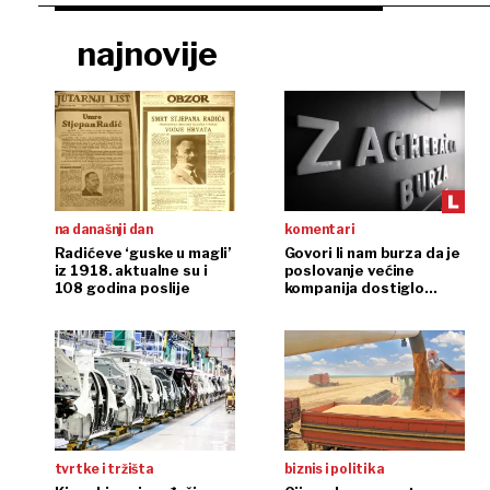
najnovije
na današnji dan
komentari
Radićeve ‘guske u magli’
Govori li nam burza da je
iz 1918. aktualne su i
poslovanje većine
108 godina poslije
kompanija dostiglo
plafon?
tvrtke i tržišta
biznis i politika