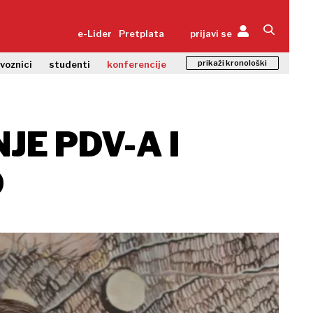
e-Lider
Pretplata
prijavi se
prikaži kronološki
zvoznici
studenti
konferencije
JE PDV-A I
O