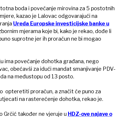
totna boda i povećanje mirovina za 5 postotnih
mjere, kazao je Lalovac odgovarajući na
aranja
Ureda Europske investicijske banke u
izbornim mjerama koje bi, kako je rekao, dođe li
puno suprotne jer ih proračun ne bi mogao
nju ima povećanje dohotka građana, nego
ovac, obećavši za idući mandat smanjivanje PDV-
oda na međustopu od 13 posto.
no opteretiti proračun, a značit će puno za
tjecati na rasterećenje dohotka, rekao je.
o Grčić također ne vjeruje u
HDZ-ove najave o