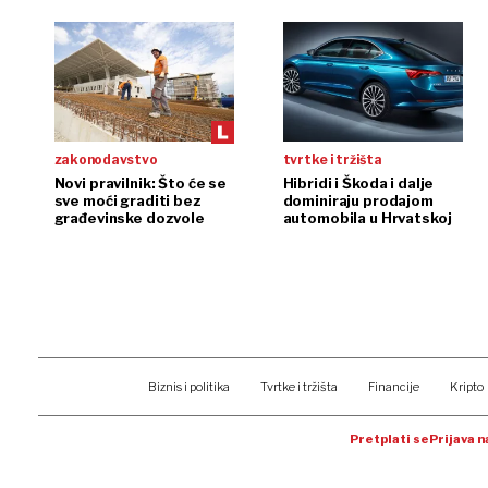
zakonodavstvo
tvrtke i tržišta
Novi pravilnik: Što će se
Hibridi i Škoda i dalje
sve moći graditi bez
dominiraju prodajom
građevinske dozvole
automobila u Hrvatskoj
Biznis i politika
Tvrtke i tržišta
Financije
Kripto
Pretplati se
Prijava 