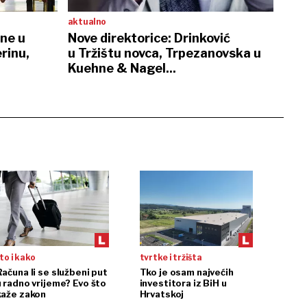
aktualno
ene u
Nove direktorice: Drinković
rinu,
u Tržištu novca, Trpezanovska u
Kuehne & Nagel...
to i kako
tvrtke i tržišta
Računa li se službeni put
Tko je osam najvećih
u radno vrijeme? Evo što
investitora iz BiH u
kaže zakon
Hrvatskoj