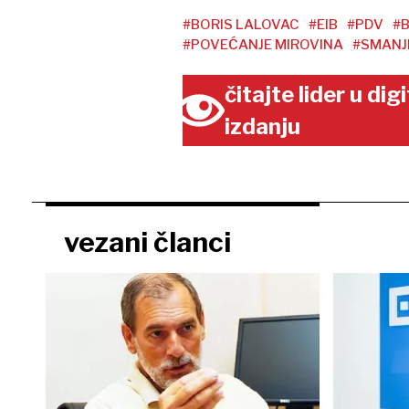
#BORIS LALOVAC
#EIB
#PDV
#
#POVEĆANJE MIROVINA
#SMANJ
čitajte lider u di
izdanju
vezani članci