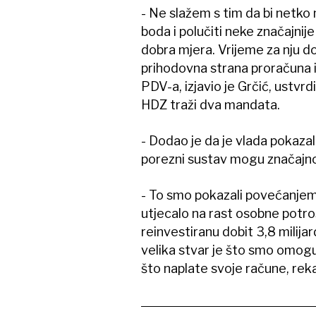
- Ne slažem s tim da bi netk
boda i polučiti neke značajnij
dobra mjera. Vrijeme za nju d
prihodovna strana proračuna i
PDV-a, izjavio je Grčić, ustvrd
HDZ traži dva mandata.
- Dodao je da je vlada pokaza
porezni sustav mogu značajno
- To smo pokazali povećanjem 
utjecalo na rast osobne potr
reinvestiranu dobit 3,8 milija
velika stvar je što smo omogu
što naplate svoje račune, reka