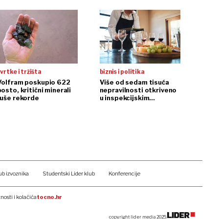
vrtke i tržišta
biznis i politika
Volfram poskupio 622
Više od sedam tisuća
osto, kritični minerali
nepravilnosti otkriveno
ruše rekorde
u inspekcijskim
nadzorima
ub izvoznika
Studentski Lider klub
Konferencije
tnosti i kolačića
tocno.hr
copyright lider media 2025.