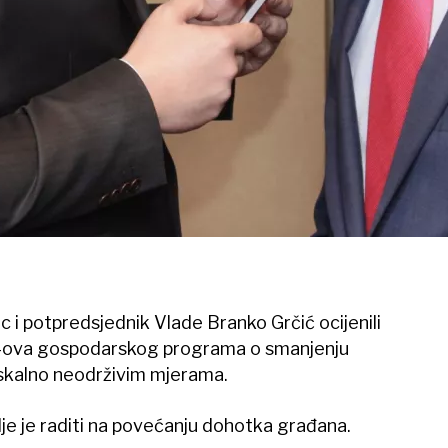
ac i potpredsjednik Vlade Branko Grčić ocijenili
DZ-ova gospodarskog programa o smanjenju
iskalno neodrživim mjerama.
lje je raditi na povećanju dohotka građana.