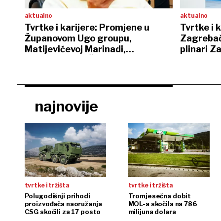
aktualno
aktualno
Tvrtke i karijere: Promjene u
Tvrtke i 
Županovom Ugo groupu,
Zagrebač
Matijevićevoj Marinadi,
plinari 
Florijanovoj DI Čazmi…
najnovije
tvrtke i tržišta
tvrtke i tržišta
Polugodišnji prihodi
Tromjesečna dobit
proizvođača naoružanja
MOL-a skočila na 786
CSG skočili za 17 posto
milijuna dolara