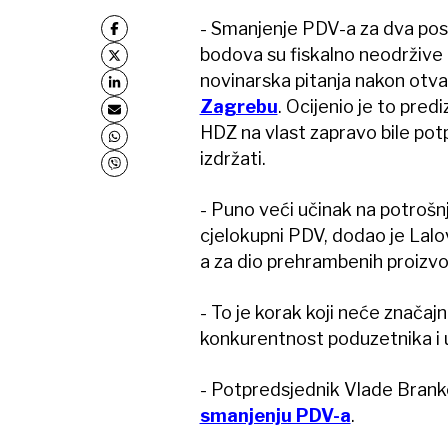
- Smanjenje PDV-a za dva pos
bodova su fiskalno neodržive 
novinarska pitanja nakon otv
Zagrebu
. Ocijenio je to pred
HDZ na vlast zapravo bile pot
izdržati.
- Puno veći učinak na potroš
cjelokupni PDV, dodao je Lal
a za dio prehrambenih proizv
- To je korak koji neće značaj
konkurentnost poduzetnika i u
- Potpredsjednik Vlade Brank
smanjenju PDV-a
.