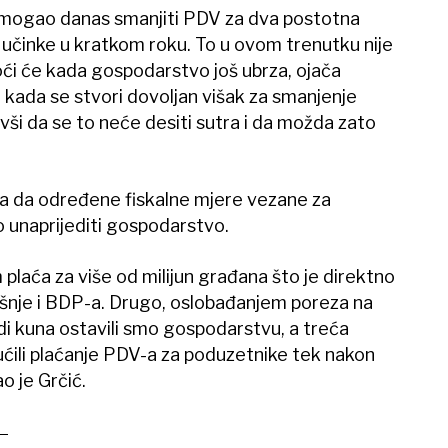
o mogao danas smanjiti PDV za dva postotna
e učinke u kratkom roku. To u ovom trenutku nije
oći će kada gospodarstvo još ubrza, ojača
 kada se stvori dovoljan višak za smanjenje
ivši da se to neće desiti sutra i da možda zato
la da određene fiskalne mjere vezane za
 unaprijediti gospodarstvo.
plaća za više od milijun građana što je direktno
ošnje i BDP-a. Drugo, oslobađanjem poreza na
rdi kuna ostavili smo gospodarstvu, a treća
ćili plaćanje PDV-a za poduzetnike tek nakon
o je Grčić.