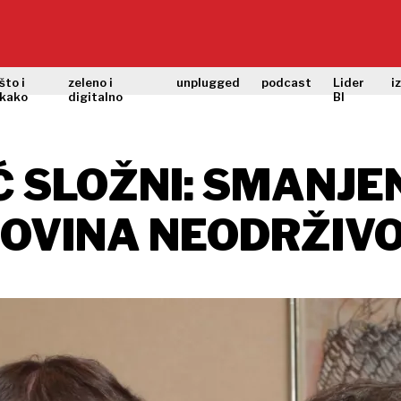
što i
zeleno i
unplugged
podcast
Lider
i
kako
digitalno
BI
Ć SLOŽNI: SMANJEN
OVINA NEODRŽIV