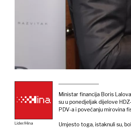
Ministar financija Boris Lalov
su u ponedjeljak dijelove H
PDV-a i povećanju mirovina f
Lider/Hina
Umjesto toga, istaknuli su, bo