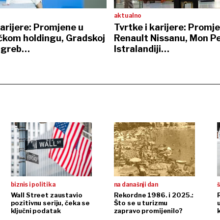
aktualno
karijere: Promjene u
Tvrtke i karijere: Promj
kom holdingu, Gradskoj
Renault Nissanu, Mon Pe
Zagreb…
Istralandiji…
biznis i politika
na današnji dan
š
Wall Street zaustavio
Rekordne 1986. i 2025.:
pozitivnu seriju, čeka se
Što se u turizmu
ključni podatak
zapravo promijenilo?