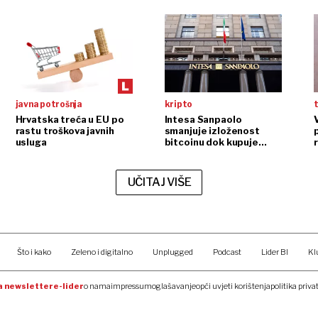
javna potrošnja
kripto
t
Hrvatska treća u EU po
Intesa Sanpaolo
rastu troškova javnih
smanjuje izloženost
p
usluga
bitcoinu dok kupuje
ethereum
UČITAJ VIŠE
Što i kako
Zeleno i digitalno
Unplugged
Podcast
Lider BI
Kl
na newsletter
e-lider
o nama
impressum
oglašavanje
opći uvjeti korištenja
politika priva