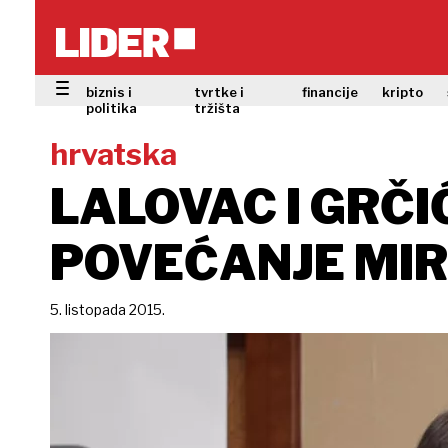
biznis i
tvrtke i
financije
kripto
politika
tržišta
hrvatska
LALOVAC I GRČI
POVEĆANJE MIR
5. listopada 2015.