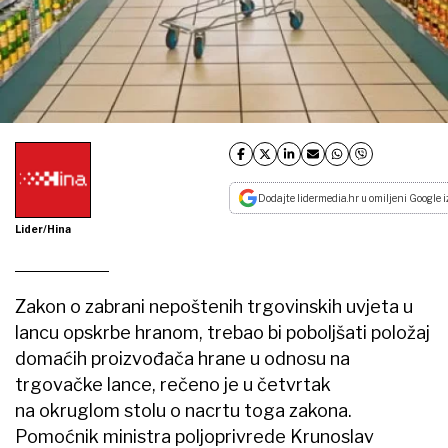
Dodajte lidermedia.hr u omiljeni Google i
Lider/Hina
Zakon o zabrani nepoštenih trgovinskih uvjeta u
lancu opskrbe hranom, trebao bi poboljšati položaj
domaćih proizvođača hrane u odnosu na
trgovačke lance, rečeno je u četvrtak
na okruglom stolu o nacrtu toga zakona.
Pomoćnik ministra poljoprivrede Krunoslav