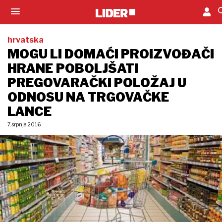
hrvatska
MOGU LI DOMAĆI PROIZVOĐAČI
HRANE POBOLJŠATI
PREGOVARAČKI POLOŽAJ U
ODNOSU NA TRGOVAČKE
LANCE
7. srpnja 2016.