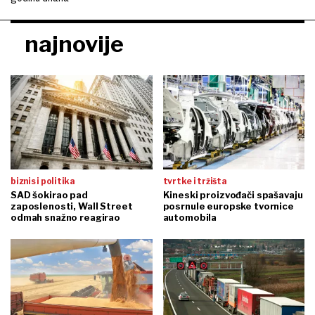
najnovije
biznis i politika
tvrtke i tržišta
SAD šokirao pad
Kineski proizvođači spašavaju
zaposlenosti, Wall Street
posrnule europske tvornice
odmah snažno reagirao
automobila