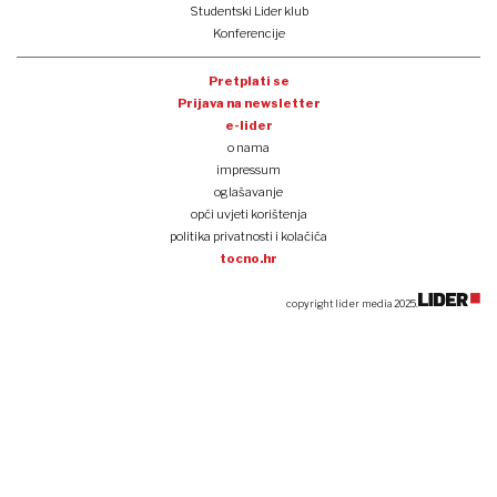
Studentski Lider klub
Konferencije
Pretplati se
Prijava na newsletter
e-lider
o nama
impressum
oglašavanje
opći uvjeti korištenja
politika privatnosti i kolačića
tocno.hr
copyright lider media 2025.