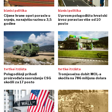
biznis i politika
biznis i politika
Cijene hrane opet porasle u
U prvom polugodištu hrvatski
srpnju, na najvišu razinu u 3,5
izvoz porastao više od 10
godine
posto
tvrtke i tržišta
tvrtke i tržišta
Polugodišnji prihodi
Tromjesečna dobit MOL-a
proizvođača naoružanja CSG
skočila na 786 milijuna dolara
skočili za 17 posto