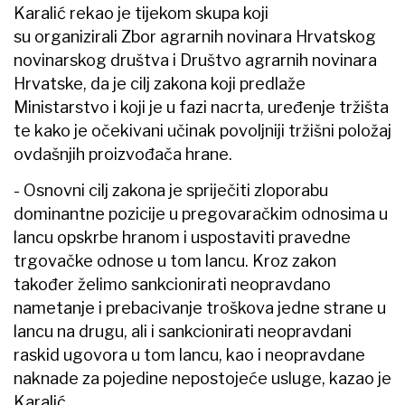
Karalić rekao je tijekom skupa koji
su organizirali Zbor agrarnih novinara Hrvatskog
novinarskog društva i Društvo agrarnih novinara
Hrvatske, da je cilj zakona koji predlaže
Ministarstvo i koji je u fazi nacrta, uređenje tržišta
te kako je očekivani učinak povoljniji tržišni položaj
ovdašnjih proizvođača hrane.
- Osnovni cilj zakona je spriječiti zloporabu
dominantne pozicije u pregovaračkim odnosima u
lancu opskrbe hranom i uspostaviti pravedne
trgovačke odnose u tom lancu. Kroz zakon
također želimo sankcionirati neopravdano
nametanje i prebacivanje troškova jedne strane u
lancu na drugu, ali i sankcionirati neopravdani
raskid ugovora u tom lancu, kao i neopravdane
naknade za pojedine nepostojeće usluge, kazao je
Karalić.