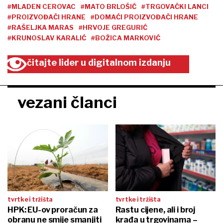
#MLADEN CEROVAC
#MATO BRLOŠIĆ
#TRGOVAČKI LANCI
#PROIZVOĐAČI HRANE
#DOMAĆI PROIZVOĐAČI HRANE
#RAŠELJKA MARAS
#HRVOJE GREGURIĆ
#KRUNOSLAV KARALIĆ
#BOŽICA MARKOVIĆ
čitajte lider u digitalnom izdanju
vezani članci
tvrtke i tržišta
tvrtke i tržišta
HPK: EU-ov proračun za
Rastu cijene, ali i broj
obranu ne smije smanjiti
krađa u trgovinama –