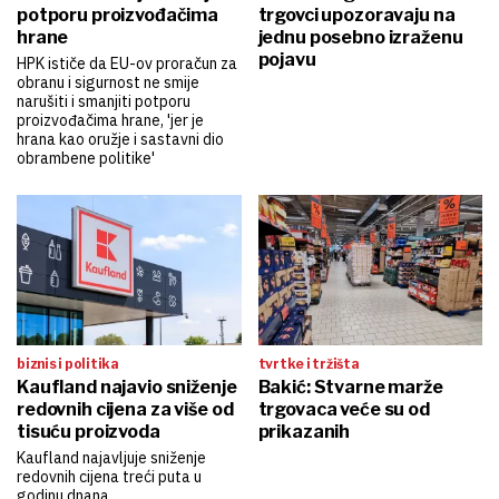
potporu proizvođačima
trgovci upozoravaju na
hrane
jednu posebno izraženu
pojavu
HPK ističe da EU-ov proračun za
obranu i sigurnost ne smije
narušiti i smanjiti potporu
proizvođačima hrane, 'jer je
hrana kao oružje i sastavni dio
obrambene politike'
biznis i politika
tvrtke i tržišta
Kaufland najavio sniženje
Bakić: Stvarne marže
redovnih cijena za više od
trgovaca veće su od
tisuću proizvoda
prikazanih
Kaufland najavljuje sniženje
redovnih cijena treći puta u
godinu dnana