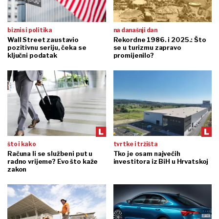
biznis i politika
na današnji dan
Wall Street zaustavio
Rekordne 1986. i 2025.: Što
pozitivnu seriju, čeka se
se u turizmu zapravo
ključni podatak
promijenilo?
što i kako
tvrtke i tržišta
Računa li se službeni put u
Tko je osam najvećih
radno vrijeme? Evo što kaže
investitora iz BiH u Hrvatskoj
zakon