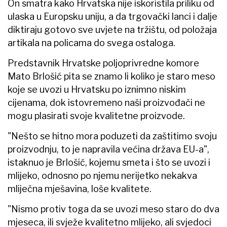
On smatra kako Hrvatska nije iskoristila priliku od
ulaska u Europsku uniju, a da trgovački lanci i dalje
diktiraju gotovo sve uvjete na tržištu, od položaja
artikala na policama do svega ostaloga.
Predstavnik Hrvatske poljoprivredne komore
Mato Brlošić pita se znamo li koliko je staro meso
koje se uvozi u Hrvatsku po iznimno niskim
cijenama, dok istovremeno naši proizvođači ne
mogu plasirati svoje kvalitetne proizvode.
"Nešto se hitno mora poduzeti da zaštitimo svoju
proizvodnju, to je napravila većina država EU-a",
istaknuo je Brlošić, kojemu smeta i što se uvozi i
mlijeko, odnosno po njemu nerijetko nekakva
mliječna mješavina, loše kvalitete.
"Nismo protiv toga da se uvozi meso staro do dva
mjeseca, ili svježe kvalitetno mlijeko, ali svjedoci