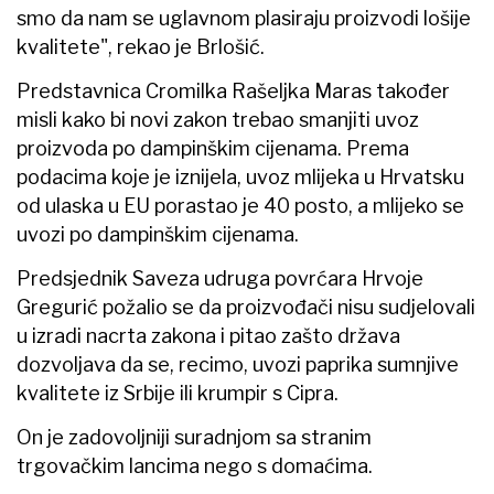
smo da nam se uglavnom plasiraju proizvodi lošije
kvalitete", rekao je Brlošić.
Predstavnica Cromilka Rašeljka Maras također
misli kako bi novi zakon trebao smanjiti uvoz
proizvoda po dampinškim cijenama. Prema
podacima koje je iznijela, uvoz mlijeka u Hrvatsku
od ulaska u EU porastao je 40 posto, a mlijeko se
uvozi po dampinškim cijenama.
Predsjednik Saveza udruga povrćara Hrvoje
Gregurić požalio se da proizvođači nisu sudjelovali
u izradi nacrta zakona i pitao zašto država
dozvoljava da se, recimo, uvozi paprika sumnjive
kvalitete iz Srbije ili krumpir s Cipra.
On je zadovoljniji suradnjom sa stranim
trgovačkim lancima nego s domaćima.