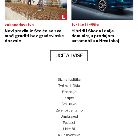
zakonodavstvo
tvrtke i tržišta
Novi pravilnik: Što će se sve
Hibridi i Škoda i dalje
moći graditi bez građevinske
dominiraju prodajom
dozvole
automobila u Hrvatskoj
UČITAJ VIŠE
Biznis i politika
Tvrtke i tržišta
Financije
Kripto
Što i kako
Zeleno i digitalno
Unplugged
Podcast
Lider BI
Klub izvoznika