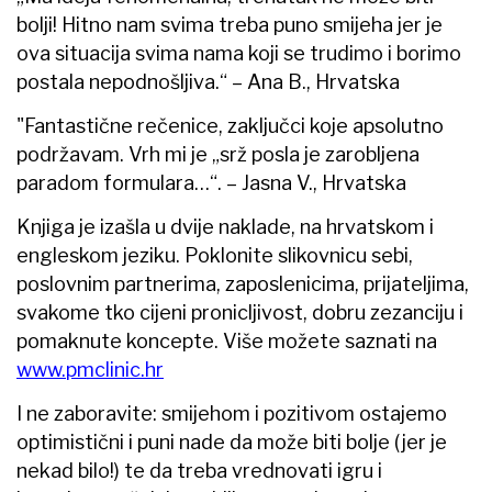
bolji! Hitno nam svima treba puno smijeha jer je
ova situacija svima nama koji se trudimo i borimo
postala nepodnošljiva.“ – Ana B., Hrvatska
"Fantastične rečenice, zaključci koje apsolutno
podržavam. Vrh mi je „srž posla je zarobljena
paradom formulara…“. – Jasna V., Hrvatska
Knjiga je izašla u dvije naklade, na hrvatskom i
engleskom jeziku. Poklonite slikovnicu sebi,
poslovnim partnerima, zaposlenicima, prijateljima,
svakome tko cijeni pronicljivost, dobru zezanciju i
pomaknute koncepte. Više možete saznati na
www.pmclinic.hr
I ne zaboravite: smijehom i pozitivom ostajemo
optimistični i puni nade da može biti bolje (jer je
nekad bilo!) te da treba vrednovati igru i