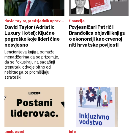
david taylor, predsjednik uprave
financije
adriatic luxury hotelsa
David Taylor (Adriatic
Povjesničari Petrić i
Luxury Hotel): Ključne
Branđolica objavili knjigu
pogreške koje lideri čine
o ekonomiji kao crvenoj
nesvjesno
niti hrvatske povijesti
Lencionijeva knjiga pomaže
menadžerima da se prizemlje,
da se fokusiraju na sadašnji
trenutak, odvoje bitno od
nebitnoga te promišljaju
strateški
unplugged
info