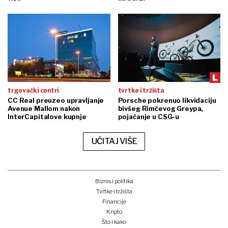
trgovački centri
tvrtke i tržišta
CC Real preuzeo upravljanje
Porsche pokrenuo likvidaciju
Avenue Mallom nakon
bivšeg Rimčevog Greypa,
InterCapitalove kupnje
pojačanje u CSG-u
UČITAJ VIŠE
Biznis i politika
Tvrtke i tržišta
Financije
Kripto
Što i kako