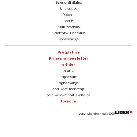
Zeleno i digitalno
Unplugged
Podcast
Lider BI
Klub izvoznika
Studentski Lider klub
Konferencije
Pretplati se
Prijava na newsletter
e-lider
o nama
impressum
oglašavanje
opći uvjeti korištenja
politika privatnosti i kolačića
tocno.hr
copyright lider media 2025.