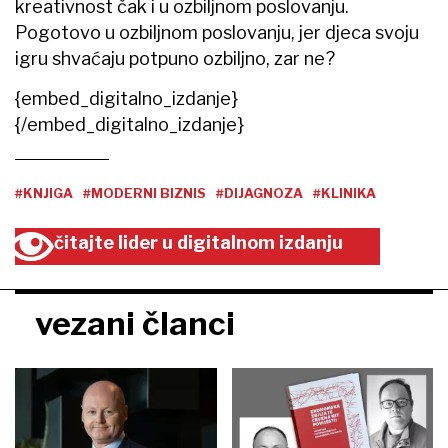
kreativnost čak i u ozbiljnom poslovanju.
Pogotovo u ozbiljnom poslovanju, jer djeca svoju
igru shvaćaju potpuno ozbiljno, zar ne?
{embed_digitalno_izdanje}
{/embed_digitalno_izdanje}
#KNJIGA
#MODERNI BIZNIS
#DIJAGNOZA
#KLINIKA
čitajte lider u digitalnom izdanju
vezani članci