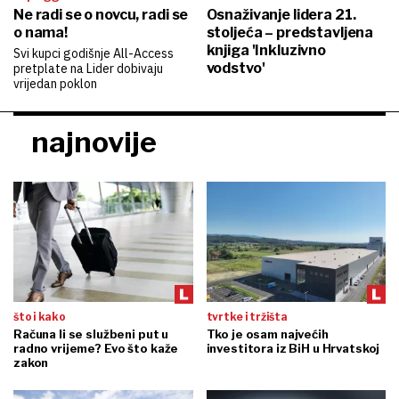
Ne radi se o novcu, radi se
Osnaživanje lidera 21.
o nama!
stoljeća – predstavljena
knjiga 'Inkluzivno
Svi kupci godišnje All-Access
vodstvo'
pretplate na Lider dobivaju
vrijedan poklon
najnovije
što i kako
tvrtke i tržišta
Računa li se službeni put u
Tko je osam najvećih
radno vrijeme? Evo što kaže
investitora iz BiH u Hrvatskoj
zakon