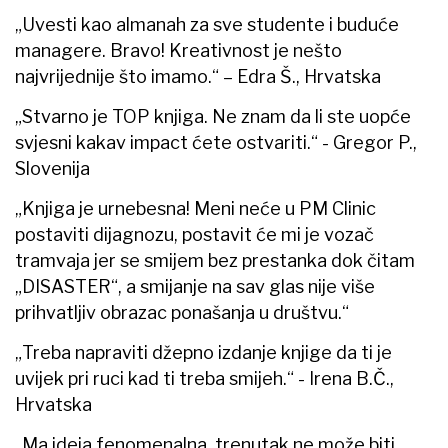
„Uvesti kao almanah za sve studente i buduće
managere. Bravo! Kreativnost je nešto
najvrijednije što imamo.“ – Edra Š., Hrvatska
„Stvarno je TOP knjiga. Ne znam da li ste uopće
svjesni kakav impact ćete ostvariti.“ - Gregor P.,
Slovenija
„Knjiga je urnebesna! Meni neće u PM Clinic
postaviti dijagnozu, postavit će mi je vozač
tramvaja jer se smijem bez prestanka dok čitam
„DISASTER“, a smijanje na sav glas nije više
prihvatljiv obrazac ponašanja u društvu.“
„Treba napraviti džepno izdanje knjige da ti je
uvijek pri ruci kad ti treba smijeh.“ - Irena B.Č.,
Hrvatska
„Ma ideja fenomenalna, trenutak ne može biti