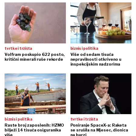
tvrtke i tržišta
biznis i politika
Volfram poskupio 622 posto,
Više od sedam tisuća
kritični minerali ruše rekorde
nepravilnosti otkriveno u
inspekcijskim nadzorima
biznis i politika
tvrtke i tržišta
Raste broj zaposlenih: HZMO
Poniranje SpaceX-a: Raketa
bilježi 14 tisuća osiguranika
se srušila na Mjesec, dionica
više
na burzi