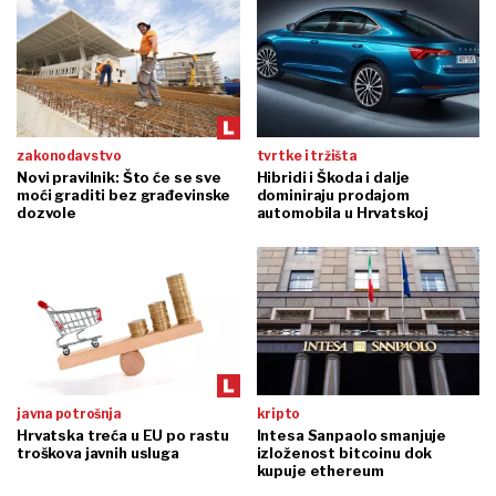
zakonodavstvo
tvrtke i tržišta
Novi pravilnik: Što će se sve
Hibridi i Škoda i dalje
moći graditi bez građevinske
dominiraju prodajom
dozvole
automobila u Hrvatskoj
javna potrošnja
kripto
Hrvatska treća u EU po rastu
Intesa Sanpaolo smanjuje
troškova javnih usluga
izloženost bitcoinu dok
kupuje ethereum