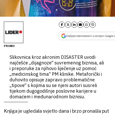
Dodajte lidermedia.hr u omiljeni Google i
PROMO
​Slikovnica kroz akronim DISASTER uvodi
najčešće „dijagnoze“ suvremenog biznisa, ali
i preporuke za njihovo liječenje uz pomoć
„medicinskog tima“ PM klinike. Metaforički i
duhovito opisuje zapravo problematične
„tipove“ s kojima su se njeni autori susreli
tijekom dugogodišnje poslovne karijere u
domaćem i međunarodnom biznisu.
Knjiga je ugledala svjetlo dana i brzo pronašla put