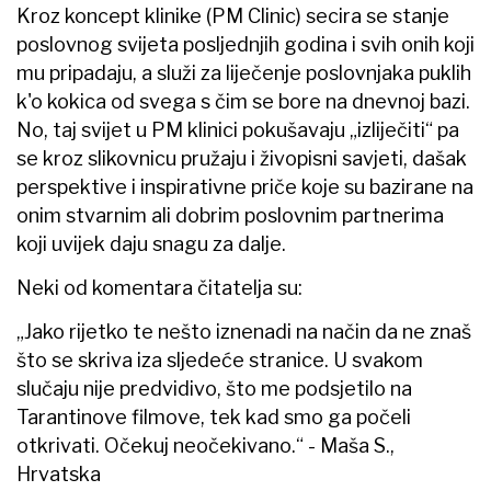
Kroz koncept klinike (PM Clinic) secira se stanje
poslovnog svijeta posljednjih godina i svih onih koji
mu pripadaju, a služi za liječenje poslovnjaka puklih
k'o kokica od svega s čim se bore na dnevnoj bazi.
No, taj svijet u PM klinici pokušavaju „izliječiti“ pa
se kroz slikovnicu pružaju i živopisni savjeti, dašak
perspektive i inspirativne priče koje su bazirane na
onim stvarnim ali dobrim poslovnim partnerima
koji uvijek daju snagu za dalje.
Neki od komentara čitatelja su:
„Jako rijetko te nešto iznenadi na način da ne znaš
što se skriva iza sljedeće stranice. U svakom
slučaju nije predvidivo, što me podsjetilo na
Tarantinove filmove, tek kad smo ga počeli
otkrivati. Očekuj neočekivano.“ - Maša S.,
Hrvatska