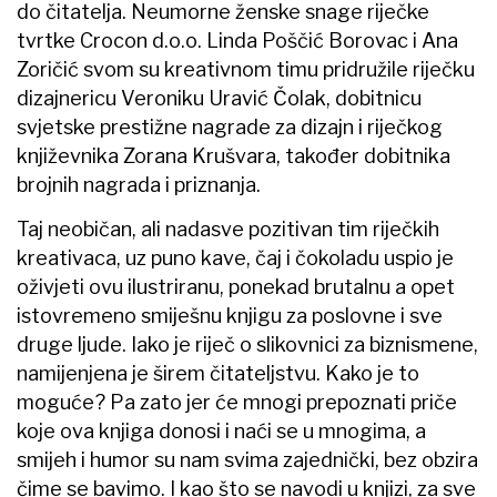
do čitatelja. Neumorne ženske snage riječke
tvrtke Crocon d.o.o. Linda Poščić Borovac i Ana
Zoričić svom su kreativnom timu pridružile riječku
dizajnericu Veroniku Uravić Čolak, dobitnicu
svjetske prestižne nagrade za dizajn i riječkog
književnika Zorana Krušvara, također dobitnika
brojnih nagrada i priznanja.
Taj neobičan, ali nadasve pozitivan tim riječkih
kreativaca, uz puno kave, čaj i čokoladu uspio je
oživjeti ovu ilustriranu, ponekad brutalnu a opet
istovremeno smiješnu knjigu za poslovne i sve
druge ljude. Iako je riječ o slikovnici za biznismene,
namijenjena je širem čitateljstvu. Kako je to
moguće? Pa zato jer će mnogi prepoznati priče
koje ova knjiga donosi i naći se u mnogima, a
smijeh i humor su nam svima zajednički, bez obzira
čime se bavimo. I kao što se navodi u knjizi, za sve