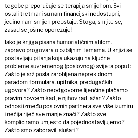
tegobe preporučuje se terapija smijehom. Svi
ostali tretmani su nam financijski nedostupni,
jedino nam smijeh preostaje. Stoga, smijte se,
zasad se još ne oporezuje!
Iako je knjiga pisana humorističnim stilom,
zapravo progovara o ozbiljnim temama. U knjizi se
postavljaju pitanja koja ukazuju na ključne
probleme suvremenog (poslovnog) svijeta poput:
Zašto je srž posla zarobljena neprekidnom
paradom formulara, upitnika, predugačkih
ugovora? Zašto neodgovorne lijenčine plaćamo
pravim novcem kad je njihov rad lažan? Zašto
odnosi između poslovnih partnera sve više izumiru
i nečija riječ sve manje znači? Zašto sve
kompliciramo umjesto da pojednostavljujemo?
Zašto smo zaboravili slušati?