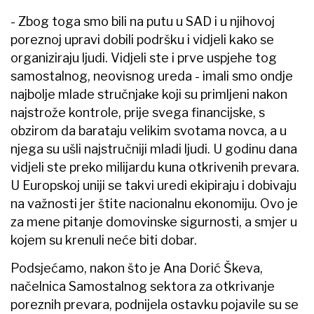
- Zbog toga smo bili na putu u SAD i u njihovoj
poreznoj upravi dobili podršku i vidjeli kako se
organiziraju ljudi. Vidjeli ste i prve uspjehe tog
samostalnog, neovisnog ureda - imali smo ondje
najbolje mlade stručnjake koji su primljeni nakon
najstrože kontrole, prije svega financijske, s
obzirom da barataju velikim svotama novca, a u
njega su ušli najstručniji mladi ljudi. U godinu dana
vidjeli ste preko milijardu kuna otkrivenih prevara.
U Europskoj uniji se takvi uredi ekipiraju i dobivaju
na važnosti jer štite nacionalnu ekonomiju. Ovo je
za mene pitanje domovinske sigurnosti, a smjer u
kojem su krenuli neće biti dobar.
Podsjećamo, nakon što je Ana Dorić Škeva,
načelnica Samostalnog sektora za otkrivanje
poreznih prevara, podnijela ostavku pojavile su se