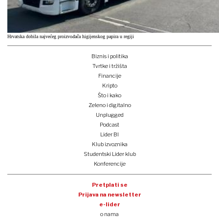
Hrvatska dobila najvećeg proizvođača higijenskog papira u regiji
Biznis i politika
Tvrtke i tržišta
Financije
Kripto
Što i kako
Zeleno i digitalno
Unplugged
Podcast
Lider BI
Klub izvoznika
Studentski Lider klub
Konferencije
Pretplati se
Prijava na newsletter
e-lider
o nama