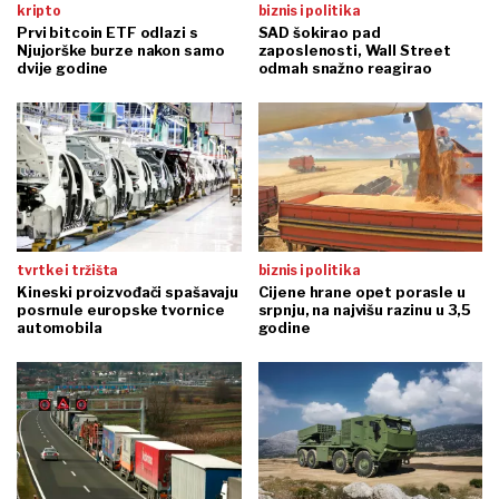
kripto
biznis i politika
Prvi bitcoin ETF odlazi s
SAD šokirao pad
Njujorške burze nakon samo
zaposlenosti, Wall Street
dvije godine
odmah snažno reagirao
tvrtke i tržišta
biznis i politika
Kineski proizvođači spašavaju
Cijene hrane opet porasle u
posrnule europske tvornice
srpnju, na najvišu razinu u 3,5
automobila
godine