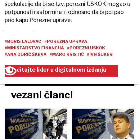
špekulacije da bi se tzv. porezni USKOK mogao u
potpunosti rasformirati, odnosno da bi potpao
pod kapu Porezne uprave.
#BORIS LALOVAC
#POREZNA UPRAVA
#MINISTARSTVO FINANCIJA
#POREZNI USKOK
#ANA DORIĆ ŠKEVA
#MARO KRISTIĆ
#IVN ŠUKER
čitajte lider u digitalnom izdanju
vezani članci