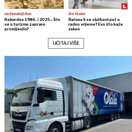
na današnji dan
što i kako
Rekordne 1986. i 2025.: Što
Računa li se službeni put u
se u turizmu zapravo
radno vrijeme? Evo što kaže
promijenilo?
zakon
UČITAJ VIŠE