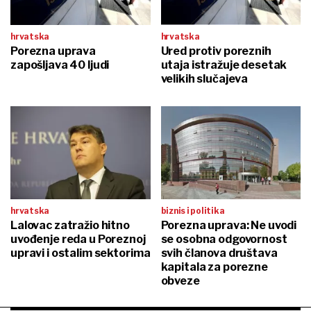
hrvatska
hrvatska
Porezna uprava
Ured protiv poreznih
zapošljava 40 ljudi
utaja istražuje desetak
velikih slučajeva
hrvatska
biznis i politika
Lalovac zatražio hitno
Porezna uprava: Ne uvodi
uvođenje reda u Poreznoj
se osobna odgovornost
upravi i ostalim sektorima
svih članova društava
kapitala za porezne
obveze