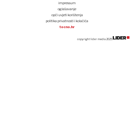
impressum
oglašavanje
opći uvjeti korištenja
politika privatnosti i kolačića
tocno.hr
copyright lider media 2025.