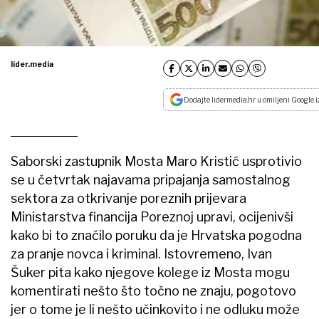
lider.media
Dodajte lidermedia.hr u omiljeni Google i
Saborski zastupnik Mosta Maro Kristić usprotivio
se u četvrtak najavama pripajanja samostalnog
sektora za otkrivanje poreznih prijevara
Ministarstva financija Poreznoj upravi, ocijenivši
kako bi to značilo poruku da je Hrvatska pogodna
za pranje novca i kriminal. Istovremeno, Ivan
Šuker pita kako njegove kolege iz Mosta mogu
komentirati nešto što točno ne znaju, pogotovo
jer o tome je li nešto učinkovito i ne odluku može