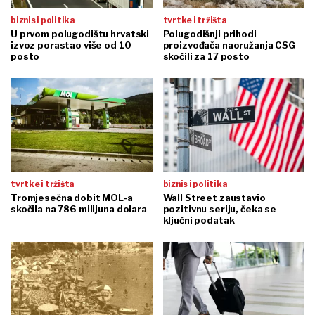
biznis i politika
tvrtke i tržišta
U prvom polugodištu hrvatski
Polugodišnji prihodi
izvoz porastao više od 10
proizvođača naoružanja CSG
posto
skočili za 17 posto
tvrtke i tržišta
biznis i politika
Tromjesečna dobit MOL-a
Wall Street zaustavio
skočila na 786 milijuna dolara
pozitivnu seriju, čeka se
ključni podatak