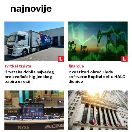
najnovije
tvrtke i tržišta
financije
Hrvatska dobila najvećeg
Investitori okreću leđa
proizvođača higijenskog
softveru: Kapital seli u HALO
papira u regiji
dionice