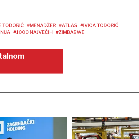
E TODORIĆ
#MENADŽER
#ATLAS
#IVICA TODORIĆ
NIJA
#1000 NAJVEĆIH
#ZIMBABWE
gitalnom