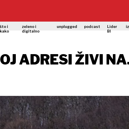
što i
zeleno i
unplugged
podcast
Lider
i
kako
digitalno
BI
OJ ADRESI ŽIVI NA