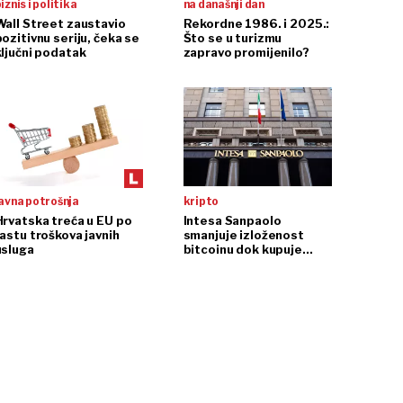
iznis i politika
na današnji dan
Wall Street zaustavio
Rekordne 1986. i 2025.:
ozitivnu seriju, čeka se
Što se u turizmu
ključni podatak
zapravo promijenilo?
avna potrošnja
kripto
Hrvatska treća u EU po
Intesa Sanpaolo
rastu troškova javnih
smanjuje izloženost
usluga
bitcoinu dok kupuje
ethereum