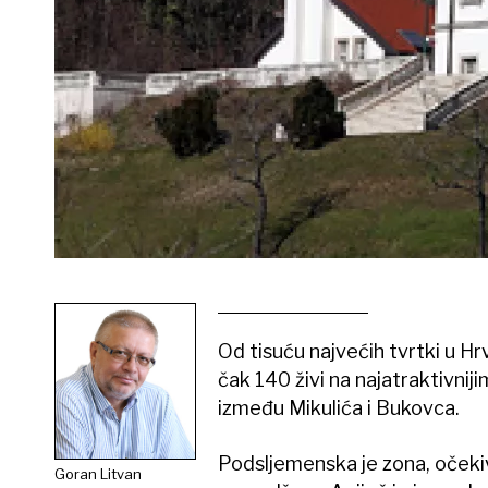
Od tisuću najvećih tvrtki u H
čak 140 živi na najatraktivni
između Mikulića i Bukovca.
Podsljemenska je zona, očekiv
Goran Litvan