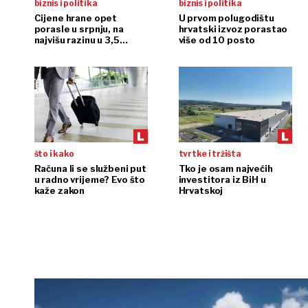
biznis i politika
biznis i politika
Cijene hrane opet
U prvom polugodištu
porasle u srpnju, na
hrvatski izvoz porastao
najvišu razinu u 3,5
više od 10 posto
godine
što i kako
tvrtke i tržišta
Računa li se službeni put
Tko je osam najvećih
u radno vrijeme? Evo što
investitora iz BiH u
kaže zakon
Hrvatskoj