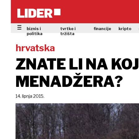
biznis i
tvrtke i
financije
kripto
politika
tržišta
hrvatska
ZNATE LI NA KOJ
MENADŽERA?
14. lipnja 2015.