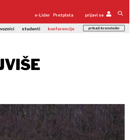
e-Lider
Pretplata
prijavi se
prikaži kronološki
zvoznici
studenti
konferencije
JVIŠE