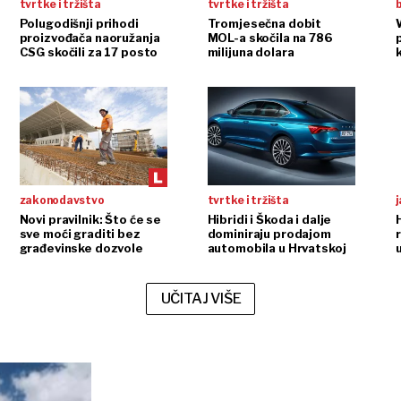
tvrtke i tržišta
tvrtke i tržišta
b
Polugodišnji prihodi
Tromjesečna dobit
proizvođača naoružanja
MOL-a skočila na 786
p
CSG skočili za 17 posto
milijuna dolara
zakonodavstvo
tvrtke i tržišta
j
Novi pravilnik: Što će se
Hibridi i Škoda i dalje
sve moći graditi bez
dominiraju prodajom
građevinske dozvole
automobila u Hrvatskoj
UČITAJ VIŠE