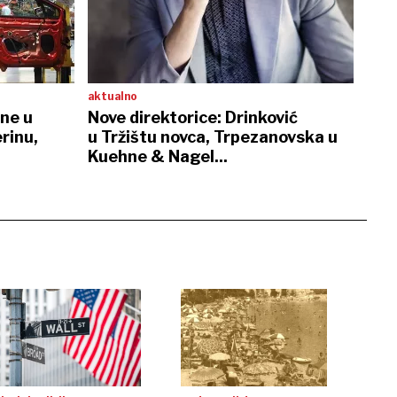
aktualno
ene u
Nove direktorice: Drinković
rinu,
u Tržištu novca, Trpezanovska u
Kuehne & Nagel...