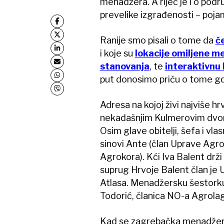
menadžera. A riječ je i o podru
prevelike izgrađenosti – poja
Ranije smo pisali o tome da
če
i koje su
lokacije omiljene m
stanovanja
, te
interaktivnu 
put donosimo priču o tome gd
Adresa na kojoj živi najviše 
nekadašnjim Kulmerovim dvorim
Osim glave obitelji, šefa i vla
sinovi Ante (član Uprave Agro
Agrokora). Kći Iva Balent drž
suprug Hrvoje Balent član je 
Atlasa. Menadžersku šestorku
Todorić, članica NO-a Agrola
Kad se zagrebačka menadžersk