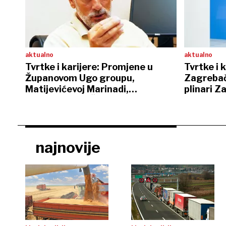
aktualno
aktualno
Tvrtke i karijere: Promjene u
Tvrtke i 
Županovom Ugo groupu,
Zagrebač
Matijevićevoj Marinadi,
plinari 
Florijanovoj DI Čazmi…
najnovije