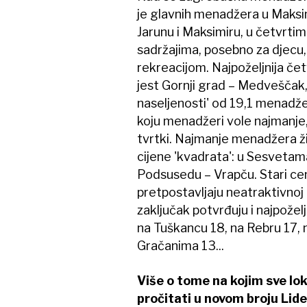
je glavnih menadžera u Maksim
Jarunu i Maksimiru, u četvrti
sadržajima, posebno za djecu,
rekreacijom. Najpoželjnija če
jest Gornji grad – Medveščak
naseljenosti' od 19,1 menadže
koju menadžeri vole najmanje, 
tvrtki. Najmanje menadžera živ
cijene 'kvadrata': u Sesvetam
Podsusedu – Vrapču. Stari ce
pretpostavljaju neatraktivnoj 
zaključak potvrđuju i najpoželj
na Tuškancu 18, na Rebru 17, n
Gračanima 13...
Više o tome na kojim sve l
pročitati u novom broju Lide