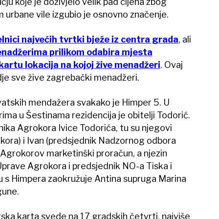
čju koje je doživjelo velik pad cijena zbog
m urbane vile izgubio je osnovno značenje.
lnici najvećih tvrtki bježe iz centra grada
, ali
enadžerima prilikom odabira mjesta
kartu lokacija na kojoj žive menadžeri
. Ovaj
je sve žive zagrebački menadžeri.
hrvatskih mendažera svakako je Himper 5. U
a u Šestinama rezidencija je obitelji Todorić.
snika Agrokora Ivice Todorića, tu su njegovi
kora) i Ivan (predsjednik Nadzornog odbora
i Agrokorov marketinški proračun, a njezin
Uprave Agrokora i predsjednik NO-a Tiska i
 s Himpera zaokružuje Antina supruga Marina
gune.
a karta svede na 17 gradskih četvrti, najviše