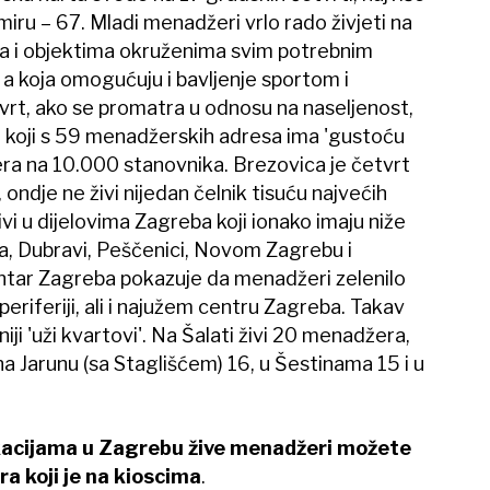
iru – 67. Mladi menadžeri vrlo rado živjeti na
ma i objektima okruženima svim potrebnim
 a koja omogućuju i bavljenje sportom i
tvrt, ako se promatra u odnosu na naseljenost,
, koji s 59 menadžerskih adresa ima 'gustoću
ra na 10.000 stanovnika. Brezovica je četvrt
ondje ne živi nijedan čelnik tisuću najvećih
i u dijelovima Zagreba koji ionako imaju niže
a, Dubravi, Peščenici, Novom Zagrebu i
ntar Zagreba pokazuje da menadžeri zelenilo
periferiji, ali i najužem centru Zagreba. Takav
niji 'uži kvartovi'. Na Šalati živi 20 menadžera,
a Jarunu (sa Staglišćem) 16, u Šestinama 15 i u
okacijama u Zagrebu žive menadžeri možete
ra koji je na kioscima
.