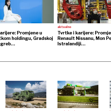
aktualno
karijere: Promjene u
Tvrtke i karijere: Promj
kom holdingu, Gradskoj
Renault Nissanu, Mon Pe
Zagreb…
Istralandiji…