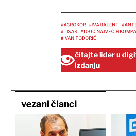
#AGROKOR
#IVA BALENT
#ANT
#TISAK
#1000 NAJVEĆIH KOMPA
#IVAN TODORIĆ
čitajte lider u di
izdanju
vezani članci