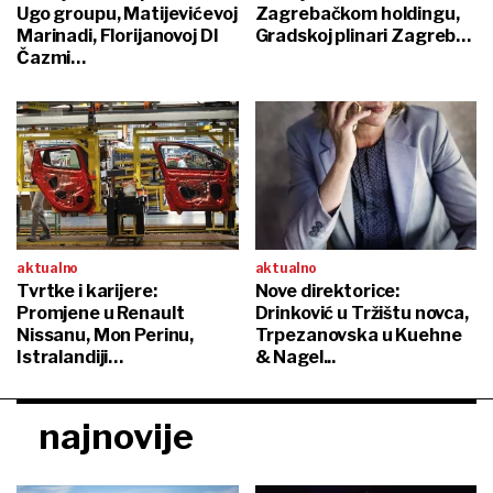
Ugo groupu, Matijevićevoj
Zagrebačkom holdingu,
Marinadi, Florijanovoj DI
Gradskoj plinari Zagreb…
Čazmi…
aktualno
aktualno
Tvrtke i karijere:
Nove direktorice:
Promjene u Renault
Drinković u Tržištu novca,
Nissanu, Mon Perinu,
Trpezanovska u Kuehne
Istralandiji…
& Nagel...
najnovije