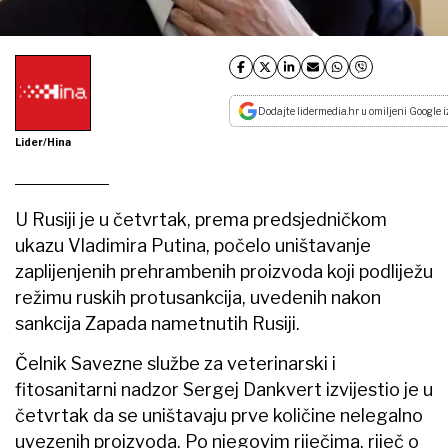
Dodajte lidermedia.hr u omiljeni Google i
Lider/Hina
U Rusiji je u četvrtak, prema predsjedničkom
ukazu Vladimira Putina, počelo uništavanje
zaplijenjenih prehrambenih proizvoda koji podliježu
režimu ruskih protusankcija, uvedenih nakon
sankcija Zapada nametnutih Rusiji.
Čelnik Savezne službe za veterinarski i
fitosanitarni nadzor Sergej Dankvert izvijestio je u
četvrtak da se uništavaju prve količine nelegalno
uvezenih proizvoda. Po njegovim riječima, riječ o