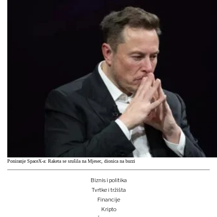
Poniranje SpaceX-a: Raketa se srušila na Mjesec, dionica na burzi
Biznis i politika
Tvrtke i tržišta
Financije
Kripto