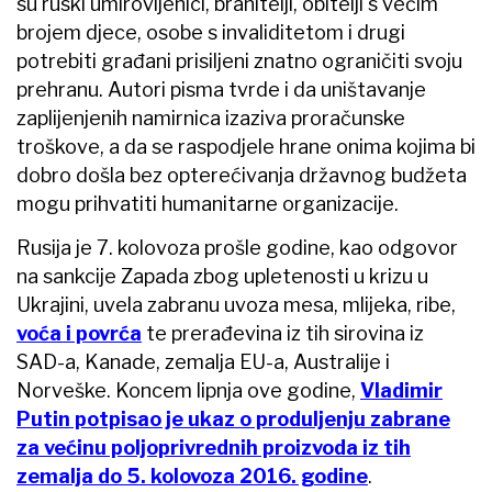
su ruski umirovljenici, branitelji, obitelji s većim
brojem djece, osobe s invaliditetom i drugi
potrebiti građani prisiljeni znatno ograničiti svoju
prehranu. Autori pisma tvrde i da uništavanje
zaplijenjenih namirnica izaziva proračunske
troškove, a da se raspodjele hrane onima kojima bi
dobro došla bez opterećivanja državnog budžeta
mogu prihvatiti humanitarne organizacije.
Rusija je 7. kolovoza prošle godine, kao odgovor
na sankcije Zapada zbog upletenosti u krizu u
Ukrajini, uvela zabranu uvoza mesa, mlijeka, ribe,
voća i povrća
te prerađevina iz tih sirovina iz
SAD-a, Kanade, zemalja EU-a, Australije i
Norveške. Koncem lipnja ove godine,
Vladimir
Putin potpisao je ukaz o produljenju zabrane
za većinu poljoprivrednih proizvoda iz tih
zemalja do 5. kolovoza 2016. godine
.