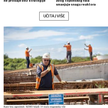
ne prodaje bez strategije
zbog toplinskog vala
smanjuje snagu reaktora
UČITAJ VIŠE
Raste broj zaposlenih: HZMO bilježi 14 tisuća osiguranika više