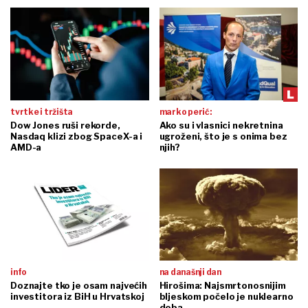
tvrtke i tržišta
marko perić:
Dow Jones ruši rekorde,
Ako su i vlasnici nekretnina
Nasdaq klizi zbog SpaceX-a i
ugroženi, što je s onima bez
AMD-a
njih?
info
na današnji dan
Doznajte tko je osam najvećih
Hirošima: Najsmrtonosnijim
investitora iz BiH u Hrvatskoj
bljeskom počelo je nuklearno
doba