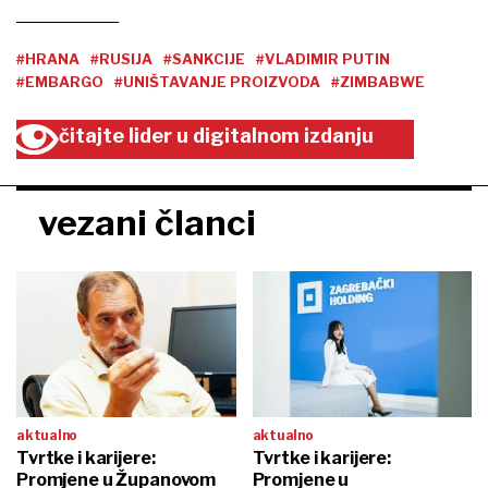
#HRANA
#RUSIJA
#SANKCIJE
#VLADIMIR PUTIN
#EMBARGO
#UNIŠTAVANJE PROIZVODA
#ZIMBABWE
čitajte lider u digitalnom izdanju
vezani članci
aktualno
aktualno
Tvrtke i karijere:
Tvrtke i karijere:
Promjene u Županovom
Promjene u