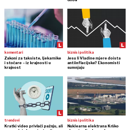
komentari
biznis i politika
Zakoni za taksiste, ljekarnike
Jesu li Vladine mjere doista
i stočare – iz krajnosti u
antiinflacijske? Ekonomisti
krajnost
sumnjaju
trendovi
biznis i politika
Kratki video privlači pažnju, ali
Nuklearna elektrana Krško