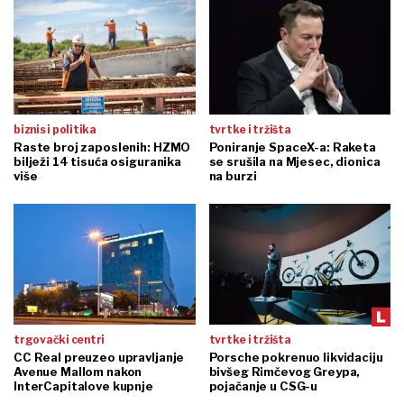
biznis i politika
tvrtke i tržišta
Raste broj zaposlenih: HZMO
Poniranje SpaceX-a: Raketa
bilježi 14 tisuća osiguranika
se srušila na Mjesec, dionica
više
na burzi
trgovački centri
tvrtke i tržišta
CC Real preuzeo upravljanje
Porsche pokrenuo likvidaciju
Avenue Mallom nakon
bivšeg Rimčevog Greypa,
InterCapitalove kupnje
pojačanje u CSG-u