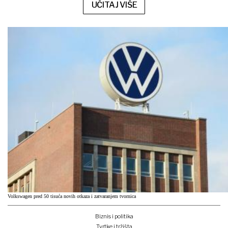
UČITAJ VIŠE
Volkswagen pred 50 tisuća novih otkaza i zatvaranjem tvornica
Biznis i politika
Tvrtke i tržišta