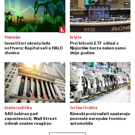
financije
kripto
Investitori okreću leđa
Prvi bitcoin ETF odlazi s
softveru: Kapital seli u HALO
Njujorške burze nakon samo
dionice
dvije godine
biznis i politika
tvrtke i tržišta
SAD šokirao pad
Kineski proizvođači spašavaju
zaposlenosti, Wall Street
posrnule europske tvornice
odmah snažno reagirao
automobila