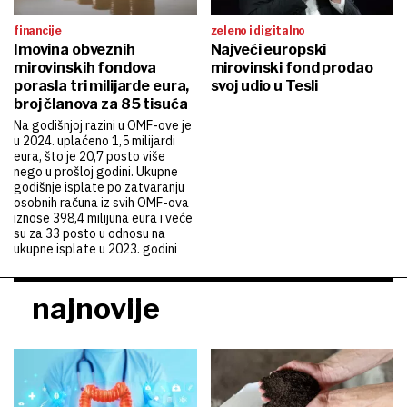
financije
zeleno i digitalno
Imovina obveznih
Najveći europski
mirovinskih fondova
mirovinski fond prodao
porasla tri milijarde eura,
svoj udio u Tesli
broj članova za 85 tisuća
Na godišnjoj razini u OMF-ove je
u 2024. uplaćeno 1,5 milijardi
eura, što je 20,7 posto više
nego u prošloj godini. Ukupne
godišnje isplate po zatvaranju
osobnih računa iz svih OMF-ova
iznose 398,4 milijuna eura i veće
su za 33 posto u odnosu na
ukupne isplate u 2023. godini
najnovije