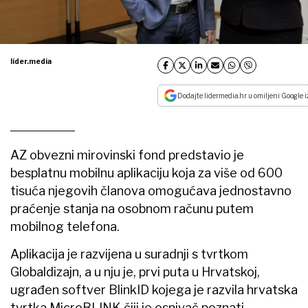
lider.media
Dodajte lidermedia.hr u omiljeni Google i
AZ obvezni mirovinski fond predstavio je
besplatnu mobilnu aplikaciju koja za više od 600
tisuća njegovih članova omogućava jednostavno
praćenje stanja na osobnom računu putem
mobilnog telefona.
Aplikacija je razvijena u suradnji s tvrtkom
Globaldizajn, a u nju je, prvi puta u Hrvatskoj,
ugrađen softver BlinkID kojega je razvila hrvatska
tvrtka MicroBLINK čiji je osnivač poznati