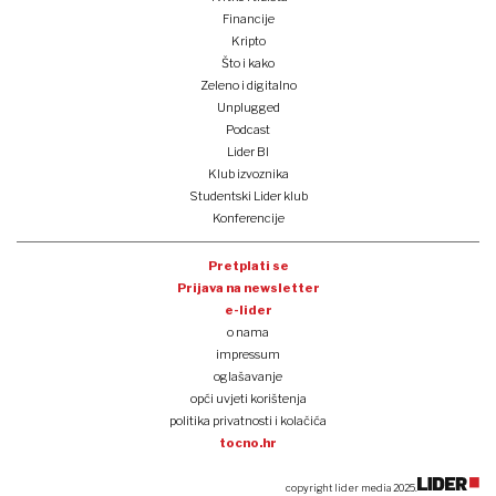
Financije
Kripto
Što i kako
Zeleno i digitalno
Unplugged
Podcast
Lider BI
Klub izvoznika
Studentski Lider klub
Konferencije
Pretplati se
Prijava na newsletter
e-lider
o nama
impressum
oglašavanje
opći uvjeti korištenja
politika privatnosti i kolačića
tocno.hr
copyright lider media 2025.