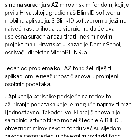
smo na suradnju s AZ mirovinskim fondom, koji je
prvi u Hrvatskoj ugradio naš BlinkID softver u
mobilnu aplikaciju. S BlinkID softverom bilježimo
najveći rast prihoda te vjerujemo da će ova
uspješna suradnja rezultirati i nekim novim
projektima u Hrvatskoj- kazao je Damir Sabol,
osnivač i direktor MicroBLINK-a.
Jedan od problema koji AZ fond želi riješiti
aplikacijom je neažurnost članova u promjeni
osobnih podataka.
- Aplikacija korisnike podsjeća na redovito
ažuriranje podataka koje je moguće napraviti brzo
i jednostavno. Također, veliki broj članova nije
samoinicijativno birao model štednje A,B ili C u
obveznom mirovinskom fondu već su sljedom
zakona raspoređeni u obvezni mirovinski fond