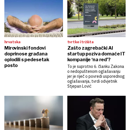
hrvatska
tvrtke i tržišta
Mirovinski fondovi
Zašto zagrebački AI
doprinose građana
startup poziva domaće IT
oplodili s pedesetak
kompanije ‘na red’?
posto
To je suprotno 6. članku Zakona
o nedopuštenom oglašavanju
jer je riječ o povredi usporednog
oglašavanja, tvrdi odvjetnik
Stjepan Lović