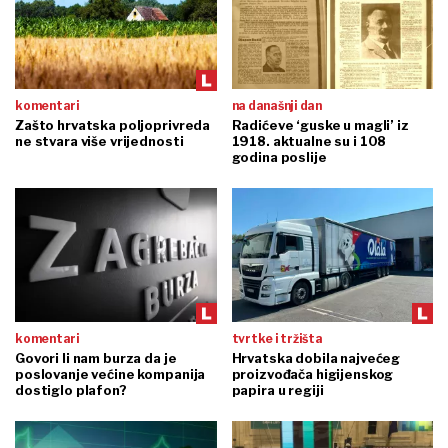
komentari
na današnji dan
Zašto hrvatska poljoprivreda
Radićeve ‘guske u magli’ iz
ne stvara više vrijednosti
1918. aktualne su i 108
godina poslije
komentari
tvrtke i tržišta
Govori li nam burza da je
Hrvatska dobila najvećeg
poslovanje većine kompanija
proizvođača higijenskog
dostiglo plafon?
papira u regiji