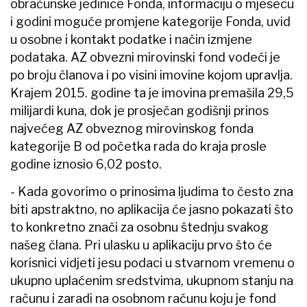
obračunske jedinice Fonda, informaciju o mjesecu
i godini moguće promjene kategorije Fonda, uvid
u osobne i kontakt podatke i način izmjene
podataka. AZ obvezni mirovinski fond vodeći je
po broju članova i po visini imovine kojom upravlja.
Krajem 2015. godine ta je imovina premašila 29,5
milijardi kuna, dok je prosječan godišnji prinos
najvećeg AZ obveznog mirovinskog fonda
kategorije B od početka rada do kraja prosle
godine iznosio 6,02 posto.
- Kada govorimo o prinosima ljudima to često zna
biti apstraktno, no aplikacija će jasno pokazati što
to konkretno znači za osobnu štednju svakog
našeg člana. Pri ulasku u aplikaciju prvo što će
korisnici vidjeti jesu podaci u stvarnom vremenu o
ukupno uplaćenim sredstvima, ukupnom stanju na
računu i zaradi na osobnom računu koju je fond