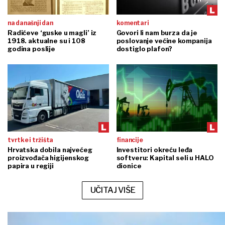
na današnji dan
komentari
Radićeve ‘guske u magli’ iz
Govori li nam burza da je
1918. aktualne su i 108
poslovanje većine kompanija
godina poslije
dostiglo plafon?
tvrtke i tržišta
financije
Hrvatska dobila najvećeg
Investitori okreću leđa
proizvođača higijenskog
softveru: Kapital seli u HALO
papira u regiji
dionice
UČITAJ VIŠE