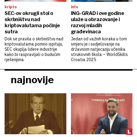
kripto
info
SEC-ov okrugli stol o
ING-GRAD i ove godine
skrbništvu nad
ulaže u obrazovanje i
kriptovalutama počinje
razvoj mladih
sutra
građevinaca
Dok se pravila o skrbništvu nad
Jedan od važnih koraka u tom
kriptovalutama pomno ispituju,
smjeru je i sudjelovanje na
SEC okuplja lidere industrije
državnom natjecanju učenika
kako bi raspravljali o budućim
strukovnih škola – WorldSkills
rješenjima
Croatia 2025
najnovije