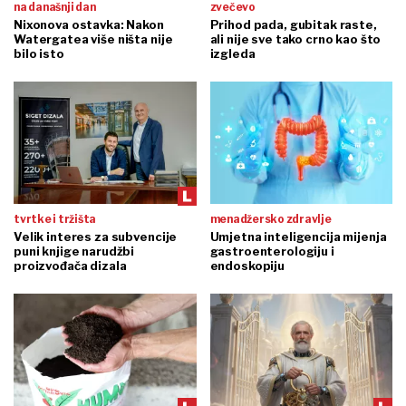
na današnji dan
zvečevo
Nixonova ostavka: Nakon
Prihod pada, gubitak raste,
Watergatea više ništa nije
ali nije sve tako crno kao što
bilo isto
izgleda
tvrtke i tržišta
menadžersko zdravlje
Velik interes za subvencije
Umjetna inteligencija mijenja
puni knjige narudžbi
gastroenterologiju i
proizvođača dizala
endoskopiju