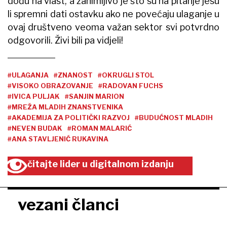
dođu na vlast, a zanimljivo je što su na pitanje jesu
li spremni dati ostavku ako ne povećaju ulaganje u
ovaj društveno veoma važan sektor svi potvrdno
odgovorili. Živi bili pa vidjeli!
#ULAGANJA
#ZNANOST
#OKRUGLI STOL
#VISOKO OBRAZOVANJE
#RADOVAN FUCHS
#IVICA PULJAK
#SANJIN MARION
#MREŽA MLADIH ZNANSTVENIKA
#AKADEMIJA ZA POLITIČKI RAZVOJ
#BUDUĆNOST MLADIH
#NEVEN BUDAK
#ROMAN MALARIĆ
#ANA STAVLJENIĆ RUKAVINA
čitajte lider u digitalnom izdanju
vezani članci