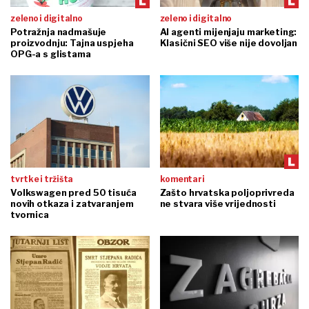
zeleno i digitalno
zeleno i digitalno
Potražnja nadmašuje
AI agenti mijenjaju marketing:
proizvodnju: Tajna uspjeha
Klasični SEO više nije dovoljan
OPG-a s glistama
tvrtke i tržišta
komentari
Volkswagen pred 50 tisuća
Zašto hrvatska poljoprivreda
novih otkaza i zatvaranjem
ne stvara više vrijednosti
tvornica