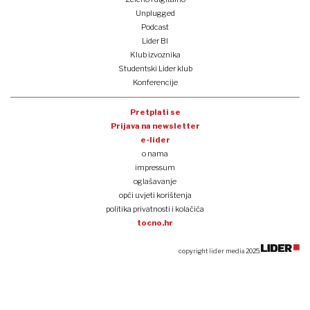
Unplugged
Podcast
Lider BI
Klub izvoznika
Studentski Lider klub
Konferencije
Pretplati se
Prijava na newsletter
e-lider
o nama
impressum
oglašavanje
opći uvjeti korištenja
politika privatnosti i kolačića
tocno.hr
copyright lider media 2025.