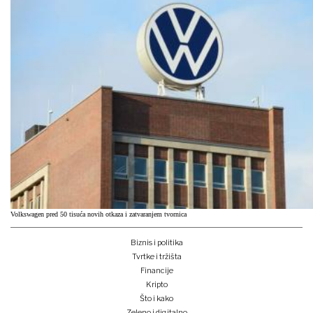
Volkswagen pred 50 tisuća novih otkaza i zatvaranjem tvornica
Biznis i politika
Tvrtke i tržišta
Financije
Kripto
Što i kako
Zeleno i digitalno