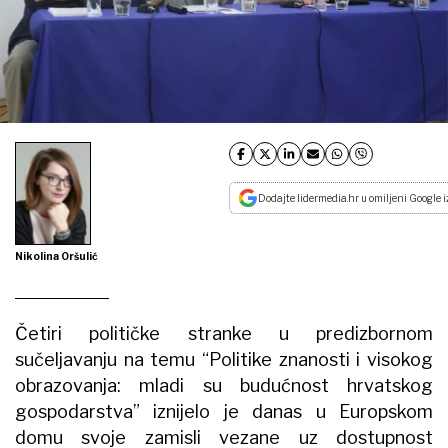
Dodajte lidermedia.hr u omiljeni Google i
Nikolina Oršulić
Četiri političke stranke u predizbornom
sučeljavanju na temu “Politike znanosti i visokog
obrazovanja: mladi su budućnost hrvatskog
gospodarstva” iznijelo je danas u Europskom
domu svoje zamisli vezane uz dostupnost