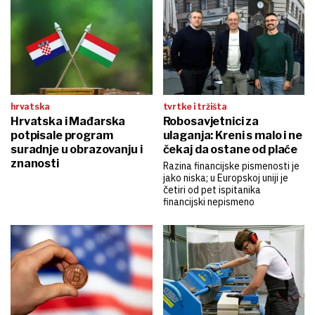
hrvatska
tvrtke i tržišta
Hrvatska i Mađarska
Robosavjetnici za
potpisale program
ulaganja: Kreni s malo i ne
suradnje u obrazovanju i
čekaj da ostane od plaće
znanosti
Razina financijske pismenosti je
jako niska; u Europskoj uniji je
četiri od pet ispitanika
financijski nepismeno