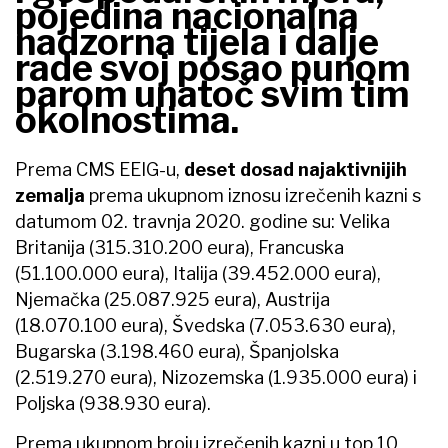
pojedina nacionalna
nadzorna tijela i dalje
rade svoj posao punom
parom unatoč svim tim
okolnostima.
Prema CMS EEIG-u,
deset dosad najaktivnijih
zemalja
prema ukupnom iznosu izrečenih kazni s
datumom 02. travnja 2020. godine su: Velika
Britanija (315.310.200 eura), Francuska
(51.100.000 eura), Italija (39.452.000 eura),
Njemačka (25.087.925 eura), Austrija
(18.070.100 eura), Švedska (7.053.630 eura),
Bugarska (3.198.460 eura), Španjolska
(2.519.270 eura), Nizozemska (1.935.000 eura) i
Poljska (938.930 eura).
Prema ukupnom broju izrečenih kazni u top 10