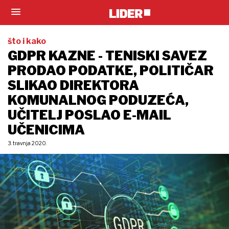
što i kako
GDPR KAZNE - TENISKI SAVEZ
PRODAO PODATKE, POLITIČAR
SLIKAO DIREKTORA
KOMUNALNOG PODUZEĆA,
UČITELJ POSLAO E-MAIL
UČENICIMA
3. travnja 2020.