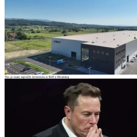
Tko je osam najvećih investitora iz BiH u Hrvatskoj