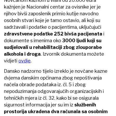
Novčanom kaznom u visini od 20.600 eura
kažnjen je Nacionalni centar za ovisnike jer je
njihov bivši zaposlenik primio kutije navodno
osobnih stvari koje je tamo ostavio, ali koji su
sadržavali i podatke o pacijentima, uključujući
zdravstvene podatke 252 bivša pacijenata
i
dokumente s imenima oko
3000 ljudi koji su
sudjelovali u rehabilitaciji zbog zlouporabe
alkohola i droga
. Izvornik dokumenta možete
vidjeti
ovdje
.
Dansko nadzorno tijelo izreklo je novčane kazne
dvjema danskim općinama zbog nepoštivanja
načela obrade podataka iz. čl. 5 i zbog
nepoduzimanja odgovarajućih organizacijskih i
tehničkih mjera iz čl. 32. kako bi se osigurala
sigurnost informacija jer su im iz
službenih
prostorija ukradena dva računala sa osobnim