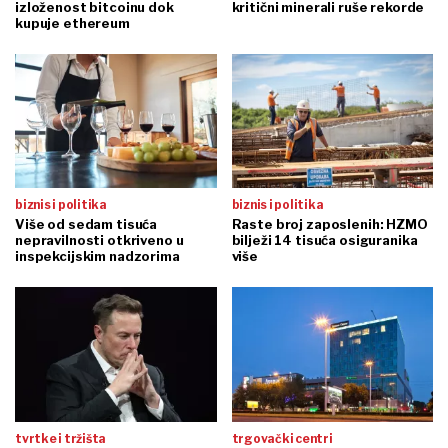
izloženost bitcoinu dok
kritični minerali ruše rekorde
kupuje ethereum
biznis i politika
biznis i politika
Više od sedam tisuća
Raste broj zaposlenih: HZMO
nepravilnosti otkriveno u
bilježi 14 tisuća osiguranika
inspekcijskim nadzorima
više
tvrtke i tržišta
trgovački centri