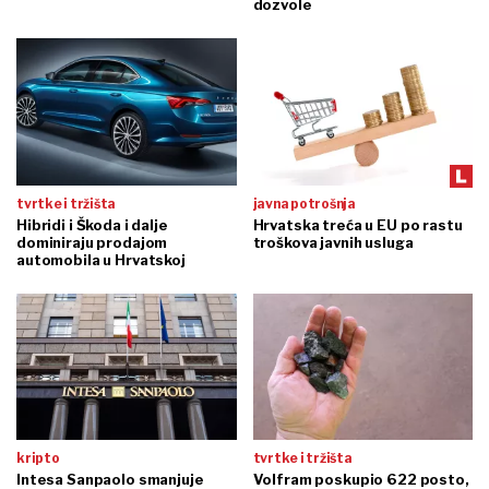
dozvole
tvrtke i tržišta
javna potrošnja
Hibridi i Škoda i dalje
Hrvatska treća u EU po rastu
dominiraju prodajom
troškova javnih usluga
automobila u Hrvatskoj
kripto
tvrtke i tržišta
Intesa Sanpaolo smanjuje
Volfram poskupio 622 posto,