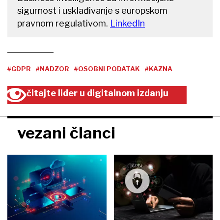
sigurnost i usklađivanje s europskom
pravnom regulativom.
LinkedIn
#GDPR
#NADZOR
#OSOBNI PODATAK
#KAZNA
čitajte lider u digitalnom izdanju
vezani članci