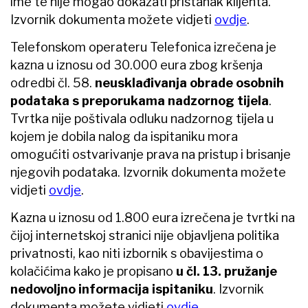
ime te nije mogao dokazati pristanak klijenta.
Izvornik dokumenta možete vidjeti
ovdje
.
Telefonskom operateru Telefonica izrečena je
kazna u iznosu od 30.000 eura zbog kršenja
odredbi čl. 58.
neusklađivanja obrade osobnih
podataka s preporukama nadzornog tijela
.
Tvrtka nije poštivala odluku nadzornog tijela u
kojem je dobila nalog da ispitaniku mora
omogućiti ostvarivanje prava na pristup i brisanje
njegovih podataka. Izvornik dokumenta možete
vidjeti
ovdje
.
Kazna u iznosu od 1.800 eura izrečena je tvrtki na
čijoj internetskoj stranici nije objavljena politika
privatnosti, kao niti izbornik s obavijestima o
kolačićima kako je propisano
u čl. 13. pružanje
nedovoljno informacija ispitaniku
. Izvornik
dokumenta možete vidjeti
ovdje
.