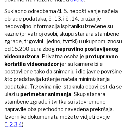
Sukladno odredbama čl. 5. nepoštivanje načela
obrade podataka, čl. 13. i čl. 14. pružanje
nedovoljno informacija ispitaniku izrečene su
kazne (privatnoj osobi, skupu stanara stambene
zgrade, trgovini i jednoj tvrtki) u ukupnom iznosu
od 15.200 eura zbog
nepravilno postavljenog
videonadzora
. Privatna osoba je
protupravno
koristila videonadzor
jer su kamere bile
postavljene tako da snimanju i dio javne površine
što predstavlja kršenje načela minimiziranja
podataka. Trgovina nije istaknula obavijest da se
ulazi u
perimetar snimanja
. Skup stanara
stambene zgrade i tvrtka su istovremeno
napravile oba prethodno navedena prekršaja.
Izvornike dokumenata možete vidjeti ovdje
(
1
,
2
,
3
,
4
).