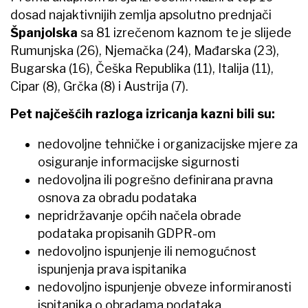
dosad najaktivnijih zemlja apsolutno prednjači
Španjolska
sa 81 izrečenom kaznom te je slijede
Rumunjska (26), Njemačka (24), Mađarska (23),
Bugarska (16), Češka Republika (11), Italija (11),
Cipar (8), Grčka (8) i Austrija (7).
Pet najčešćih razloga izricanja kazni bili su:
nedovoljne tehničke i organizacijske mjere za
osiguranje informacijske sigurnosti
nedovoljna ili pogrešno definirana pravna
osnova za obradu podataka
nepridržavanje općih načela obrade
podataka propisanih GDPR-om
nedovoljno ispunjenje ili nemogućnost
ispunjenja prava ispitanika
nedovoljno ispunjenje obveze informiranosti
ispitanika o obradama podataka