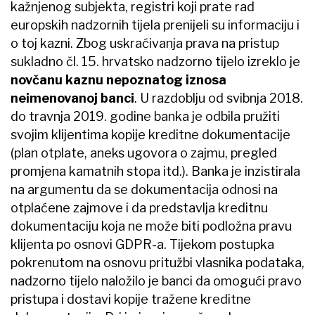
kažnjenog subjekta, registri koji prate rad
europskih nadzornih tijela prenijeli su informaciju i
o toj kazni. Zbog uskraćivanja prava na pristup
sukladno čl. 15. hrvatsko nadzorno tijelo izreklo je
novčanu kaznu nepoznatog iznosa
neimenovanoj banci
. U razdoblju od svibnja 2018.
do travnja 2019. godine banka je odbila pružiti
svojim klijentima kopije kreditne dokumentacije
(plan otplate, aneks ugovora o zajmu, pregled
promjena kamatnih stopa itd.). Banka je inzistirala
na argumentu da se dokumentacija odnosi na
otplaćene zajmove i da predstavlja kreditnu
dokumentaciju koja ne može biti podložna pravu
klijenta po osnovi GDPR-a. Tijekom postupka
pokrenutom na osnovu pritužbi vlasnika podataka,
nadzorno tijelo naložilo je banci da omogući pravo
pristupa i dostavi kopije tražene kreditne