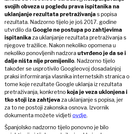
svojih obveza u pogledu prava ispitanika na
uklanjanje rezultata pretraživanja
s popisa
rezultata. Nadzorno tijelo je još 2017. godine
utvrdilo da
Google ne postupa po zahtjevima
ispitanika
za uklanjanje rezultata pretraživanja s
njegove tražilice. Nakon nekoliko opomena u
nekoliko ponovljenih nadzora
utvrđeno je da se i
dalje ništa nije promijenilo
. Nadzorno tijelo
također se usprotivilo Googleovoj dosadašnjoj
praksi informiranja vlasnika internetskih stranica o
tome koje rezultate Google uklanja iz rezultata
pretraživanja, konkretno
koja je veza uklonjena i
tko stoji iza zahtjeva
za uklanjanje s popisa, jer
za to ne postoji zakonska osnova. Izvornik
dokumenta možete vidjeti
ovdje
.
Španjolsko nadzorno tijelo ponovno je bilo