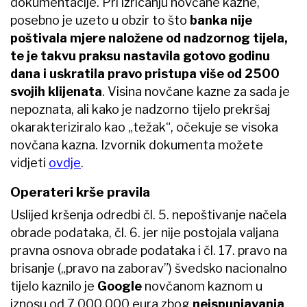
dokumentacije. Pri izricanju novčane kazne,
posebno je uzeto u obzir to što
banka nije
poštivala mjere naložene od nadzornog tijela,
te je takvu praksu nastavila gotovo godinu
dana i uskratila pravo pristupa više od 2500
svojih klijenata
. Visina novčane kazne za sada je
nepoznata, ali kako je nadzorno tijelo prekršaj
okarakteriziralo kao „težak“, očekuje se visoka
novčana kazna. Izvornik dokumenta možete
vidjeti
ovdje
.
Operateri krše pravila
Uslijed kršenja odredbi čl. 5. nepoštivanje načela
obrade podataka, čl. 6. jer nije postojala valjana
pravna osnova obrade podataka i čl. 17. pravo na
brisanje („pravo na zaborav”) švedsko nacionalno
tijelo kaznilo je
Google
novčanom kaznom u
iznosu od 7.000.000 eura zbog
neispunjavanja