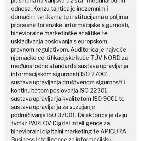
plasmana na vanjska tržišta i međunarodnih
odnosa. Konzultantica je inozemnim i
domaćim tvrtkama te institucijama u poljima
procesne forenzike, informacijske sigurnosti,
bihevioralne marketinške analitike te
usklađivanja poslovanja s europskom
pravnom regulativom. Auditorica je najveće
njemačke certifikacijske kuće TÜV NORD za
međunarodne standarde sustava upravljanja
informacijskom sigurnosti ISO 27001,
sustava upravljanja društvenom sigurnosti i
kontinuitetom poslovanja ISO 22301,
sustava upravljanja kvalitetom ISO 9001 te
sustava upravljanja za suzbijanje
podmićivanja ISO 37001. Direktorica je dviju
tvrtki: PARLOV Digital Intelligence za
bihevioralni digitalni marketing te APICURA
Business Intelligence za informacijsku