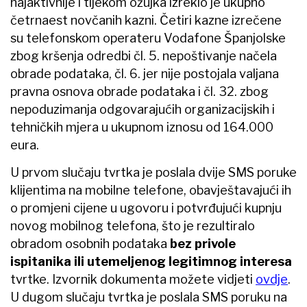
najaktivnije i tijekom ožujka izreklo je ukupno
četrnaest novčanih kazni. Četiri kazne izrečene
su telefonskom operateru Vodafone Španjolske
zbog kršenja odredbi čl. 5. nepoštivanje načela
obrade podataka, čl. 6. jer nije postojala valjana
pravna osnova obrade podataka i čl. 32. zbog
nepoduzimanja odgovarajućih organizacijskih i
tehničkih mjera u ukupnom iznosu od 164.000
eura.
U prvom slučaju tvrtka je poslala dvije SMS poruke
klijentima na mobilne telefone, obavještavajući ih
o promjeni cijene u ugovoru i potvrđujući kupnju
novog mobilnog telefona, što je rezultiralo
obradom osobnih podataka
bez privole
ispitanika ili utemeljenog legitimnog interesa
tvrtke. Izvornik dokumenta možete vidjeti
ovdje
.
U dugom slučaju tvrtka je poslala SMS poruku na