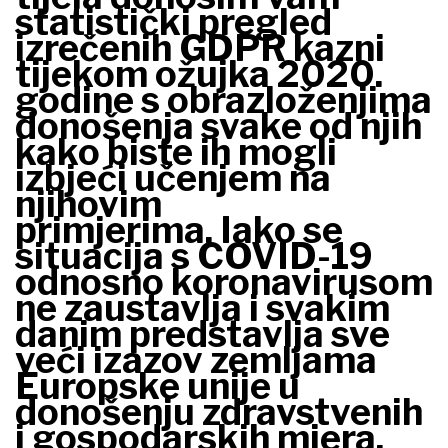
statistički pregled
izrečenih GDPR kazni
tijekom ožujka 2020.
godine s obrazloženjima
donošenja svake od njih
kako biste ih mogli
izbjeći učenjem na
njihovim
primjerima. Iako se
situacija s COVID-19
odnosno koronavirusom
ne zaustavlja i svakim
danim predstavlja sve
veći izazov zemljama
Europske unije u
donošenju zdravstvenih
i gospodarskih mjera,