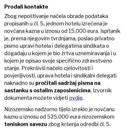
Prodali kontakte
Zbog nepoštivanje načela obrade podataka
propisanih u čl. 5
.
jednom hotelu izrečena je
novčana kazna u iznosu od 15.000 eura. Ispitanik
je, prema njegovim tvrdnjama, poslao privatno
pismo upravi hotela i delegatima sindikata o
događaju u kojem je bio žrtva uznemiravanja i u
kojem je opisao svoje specifično zdravstveno
stanje. Prekršivši načelo cjelovitosti i
povjerljivosti, uprava hotela i sindikalni delegati
naknadno su
pročitali sadržaj pisma na
sastanku s ostalim zaposlenicima
. Izvornik
dokumenta možete vidjeti
ovdje
.
Nizozemsko nadzorno tijelo izreklo je novčanu
kaznu u iznosu od 525.000 eura nizozemskom
teniskom savezu
zbog kršenja odredbi čl. 5.