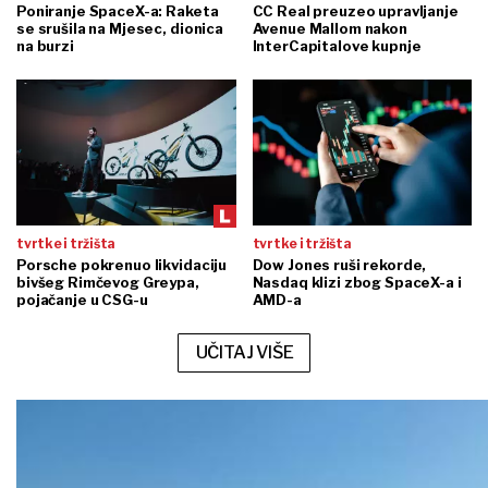
Poniranje SpaceX-a: Raketa
CC Real preuzeo upravljanje
se srušila na Mjesec, dionica
Avenue Mallom nakon
na burzi
InterCapitalove kupnje
tvrtke i tržišta
tvrtke i tržišta
Porsche pokrenuo likvidaciju
Dow Jones ruši rekorde,
bivšeg Rimčevog Greypa,
Nasdaq klizi zbog SpaceX-a i
pojačanje u CSG-u
AMD-a
UČITAJ VIŠE