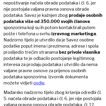
nepoštivanje načela obrade podataka i čl. 6. jer
nije postojala valjana pravna osnova obrade
podataka. Savez je kažnjen zbog
prodaje osobnih
podataka više od 350.000 svojih članova
sponzorima koji su ih potom kontaktirali putem
pošte i telefona u svrhu
izravnog marketinga
.
Nadzorno tijelo je utvrdilo da je Savez osobne
podatke poput imena i prezimena, adrese i spola
proslijedio trećim stranama
bez privole vlasnika
podataka te je odbacilo postojanje legitimnog
interesa za prodaju podataka i utvrdilo da nema
valjane pravne osnove za prijenos osobnih
podataka sponzorima. Izvornik dokumenta
možete vidjeti
ovdje
.
Mađarsko nadzorno tijelo zbog kršenja odredbi čl.
5. načela obrade podataka i čl. 6. jer nije postojala
valjana pravna osnova obrade podataka, čl. 12.