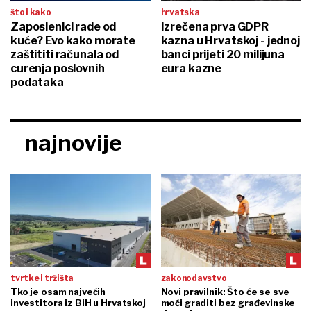
što i kako
hrvatska
Zaposlenici rade od
Izrečena prva GDPR
kuće? Evo kako morate
kazna u Hrvatskoj - jednoj
zaštititi računala od
banci prijeti 20 milijuna
curenja poslovnih
eura kazne
podataka
najnovije
tvrtke i tržišta
zakonodavstvo
Tko je osam najvećih
Novi pravilnik: Što će se sve
investitora iz BiH u Hrvatskoj
moći graditi bez građevinske