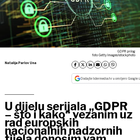
GDPR prilog
foto Getty Images/istockphoto
Natalija Parlov Una
Dodajte lidermedia.hr u omiljeni Google i
U dijelu serijala „GDPR
– što i kako“ vezanim uz
rad europskih
nacionalnih nadzornih
tijela donosim vam