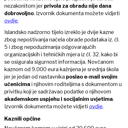
nezakonitom jer
privola za obradu
nije dana
dobrovoljno
. Izvornik dokumenta možete vidjeti
ovdje
.
Islandsko nadzorno tijelo izreklo je dvije kazne
zbog nepoštivanja načela obrade podataka iz. čl.
5 i zbog nepoduzimanja odgovarajućih
organizacijskih i tehničkih mjera iz čl. 32. kako bi
se osigurala sigurnost informacija. Novčanom
kaznom od 9.000 eura kažnjena je srednja škola
jer je jedan od nastavnika
poslao e-mail svojim
učenicima
i njihovim roditeljima s dokumentom u
privitku koji je sadržavao podatke o njihovom
akademskom uspjehu i socijalnim uvjetima
.
Izvornik dokumenta možete vidjeti
ovdje
.
Kaznili općine