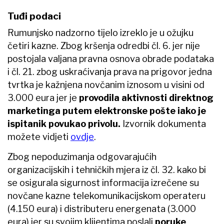
Tuđi podaci
Rumunjsko nadzorno tijelo izreklo je u ožujku
četiri kazne. Zbog kršenja odredbi čl. 6. jer nije
postojala valjana pravna osnova obrade podataka
i čl. 21. zbog uskraćivanja prava na prigovor jedna
tvrtka je kažnjena novčanim iznosom u visini od
3.000 eura jer je
provodila aktivnosti direktnog
marketinga putem elektronske pošte iako je
ispitanik povukao privolu.
Izvornik dokumenta
možete vidjeti
ovdje
.
Zbog nepoduzimanja odgovarajućih
organizacijskih i tehničkih mjera iz čl. 32. kako bi
se osigurala sigurnost informacija izrečene su
novčane kazne telekomunikacijskom operateru
(4.150 eura) i distributeru energenata (3.000
eura) jer su svojim klijentima poslali
poruke