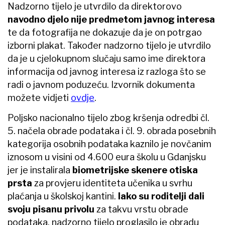
Nadzorno tijelo je utvrdilo da direktorovo
navodno djelo nije predmetom javnog interesa
te da fotografija ne dokazuje da je on potrgao
izborni plakat. Također nadzorno tijelo je utvrdilo
da je u cjelokupnom slučaju samo ime direktora
informacija od javnog interesa iz razloga što se
radi o javnom poduzeću. Izvornik dokumenta
možete vidjeti
ovdje
.
Poljsko nacionalno tijelo zbog kršenja odredbi čl.
5. načela obrade podataka i čl. 9. obrada posebnih
kategorija osobnih podataka kaznilo je novčanim
iznosom u visini od 4.600 eura školu u Gdanjsku
jer je instalirala
biometrijske skenere otiska
prsta
za provjeru identiteta učenika u svrhu
plaćanja u školskoj kantini.
Iako su roditelji dali
svoju pisanu privolu
za takvu vrstu obrade
podataka, nadzorno tijelo proglasilo je obradu