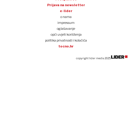
Prijava na newsletter
e-lider
o nama
impressum
oglašavanje
opći uvjeti korištenja
politika privatnosti i kolačića
tocno.hr
copyright lider media 2025.