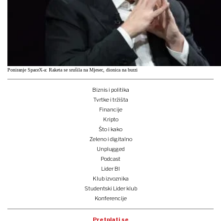
Poniranje SpaceX-a: Raketa se srušila na Mjesec, dionica na burzi
Biznis i politika
Tvrtke i tržišta
Financije
Kripto
Što i kako
Zeleno i digitalno
Unplugged
Podcast
Lider BI
Klub izvoznika
Studentski Lider klub
Konferencije
Pretplati se