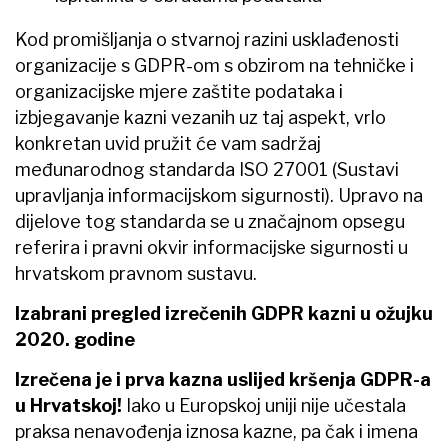
Kod promišljanja o stvarnoj razini usklađenosti
organizacije s GDPR-om s obzirom na tehničke i
organizacijske mjere zaštite podataka i
izbjegavanje kazni vezanih uz taj aspekt, vrlo
konkretan uvid pružit će vam sadržaj
međunarodnog standarda ISO 27001 (Sustavi
upravljanja informacijskom sigurnosti). Upravo na
dijelove tog standarda se u značajnom opsegu
referira i pravni okvir informacijske sigurnosti u
hrvatskom pravnom sustavu.
Izabrani pregled izrečenih GDPR kazni u ožujku
2020. godine
Izrečena je i prva kazna uslijed kršenja GDPR-a
u Hrvatskoj!
Iako u Europskoj uniji nije učestala
praksa nenavođenja iznosa kazne, pa čak i imena