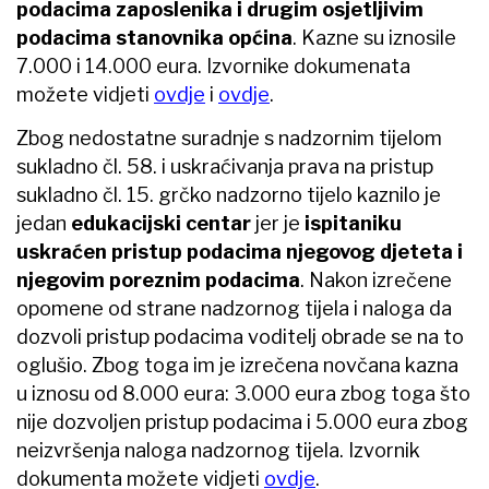
podacima zaposlenika i drugim osjetljivim
podacima stanovnika općina
. Kazne su iznosile
7.000 i 14.000 eura. Izvornike dokumenata
možete vidjeti
ovdje
i
ovdje
.
Zbog nedostatne suradnje s nadzornim tijelom
sukladno čl. 58. i uskraćivanja prava na pristup
sukladno čl. 15. grčko nadzorno tijelo kaznilo je
jedan
edukacijski centar
jer je
ispitaniku
uskraćen pristup podacima njegovog djeteta i
njegovim poreznim podacima
. Nakon izrečene
opomene od strane nadzornog tijela i naloga da
dozvoli pristup podacima voditelj obrade se na to
oglušio. Zbog toga im je izrečena novčana kazna
u iznosu od 8.000 eura: 3.000 eura zbog toga što
nije dozvoljen pristup podacima i 5.000 eura zbog
neizvršenja naloga nadzornog tijela. Izvornik
dokumenta možete vidjeti
ovdje
.