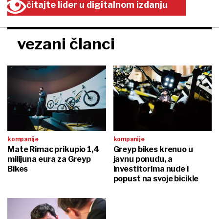
čitajte lider u digitalnom izdanju
vezani članci
kompanije
kompanije
Mate Rimac prikupio 1,4
Greyp bikes krenuo u
milijuna eura za Greyp
javnu ponudu, a
Bikes
investitorima nude i
popust na svoje bicikle