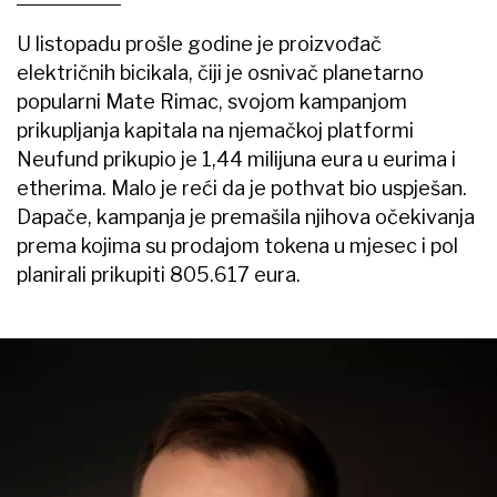
U listopadu prošle godine je proizvođač
električnih bicikala, čiji je osnivač planetarno
popularni Mate Rimac, svojom kampanjom
prikupljanja kapitala na njemačkoj platformi
Neufund prikupio je 1,44 milijuna eura u eurima i
etherima. Malo je reći da je pothvat bio uspješan.
Dapače, kampanja je premašila njihova očekivanja
prema kojima su prodajom tokena u mjesec i pol
planirali prikupiti 805.617 eura.