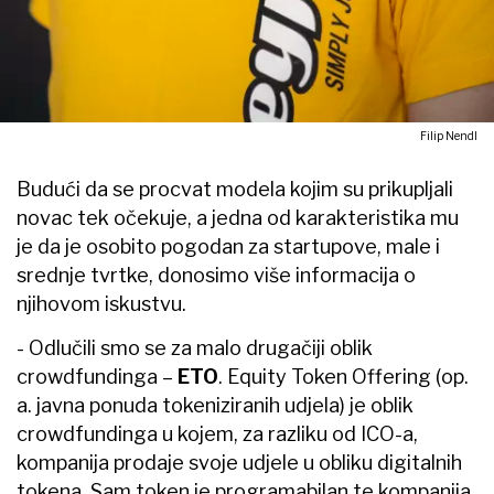
Filip Nendl
Budući da se procvat modela kojim su prikupljali
novac tek očekuje, a jedna od karakteristika mu
je da je osobito pogodan za startupove, male i
srednje tvrtke, donosimo više informacija o
njihovom iskustvu.
- Odlučili smo se za malo drugačiji oblik
crowdfundinga –
ETO
. Equity Token Offering (op.
a. javna ponuda tokeniziranih udjela) je oblik
crowdfundinga u kojem, za razliku od ICO-a,
kompanija prodaje svoje udjele u obliku digitalnih
tokena. Sam token je programabilan te kompanija