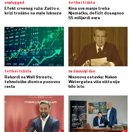
unplugged
tvrtke i tržišta
Efekt crvenog ruža: Zašto u
Kina sve manje treba
krizi trošimo na male luksuze
Njemačku, deficit dosegnuo
55 milijardi eura
tvrtke i tržišta
na današnji dan
Rekordi na Wall Streetu,
Nixonova ostavka: Nakon
tehnološke dionice ponovno
Watergatea više ništa nije
rastu
bilo isto