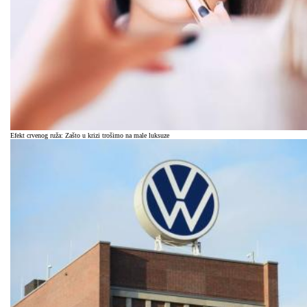
Efekt crvenog ruža: Zašto u krizi trošimo na male luksuze