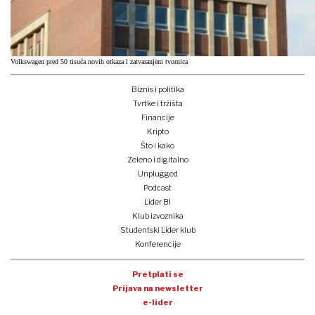
Volkswagen pred 50 tisuća novih otkaza i zatvaranjem tvornica
Biznis i politika
Tvrtke i tržišta
Financije
Kripto
Što i kako
Zeleno i digitalno
Unplugged
Podcast
Lider BI
Klub izvoznika
Studentski Lider klub
Konferencije
Pretplati se
Prijava na newsletter
e-lider