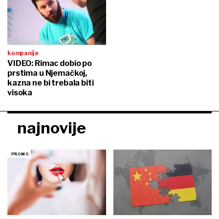
kompanije
VIDEO: Rimac dobio po
prstima u Njemačkoj,
kazna ne bi trebala biti
visoka
najnovije