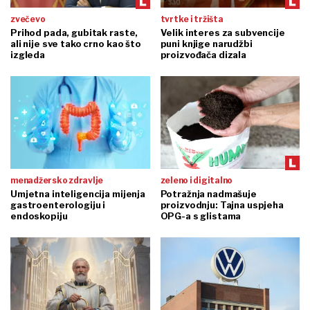
zvečevo
tvrtke i tržišta
Prihod pada, gubitak raste,
Velik interes za subvencije
ali nije sve tako crno kao što
puni knjige narudžbi
izgleda
proizvođača dizala
menadžersko zdravlje
zeleno i digitalno
Umjetna inteligencija mijenja
Potražnja nadmašuje
gastroenterologiju i
proizvodnju: Tajna uspjeha
endoskopiju
OPG-a s glistama