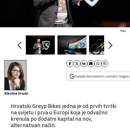
foto
Dodajte lidermedia.hr u omiljeni Google i
Nikolina Oršulić
Hrvatski Greyp Bikes jedna je od prvih tvrtki
na svijetu i prva u Europi koja je odvažno
krenula po dodatni kapital na nov,
alternativan način.