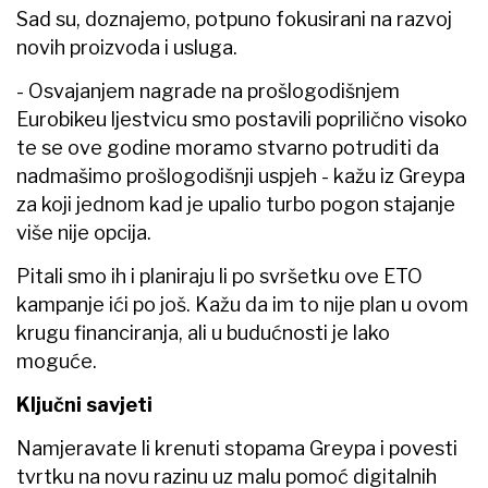
Sad su, doznajemo, potpuno fokusirani na razvoj
novih proizvoda i usluga.
- Osvajanjem nagrade na prošlogodišnjem
Eurobikeu ljestvicu smo postavili poprilično visoko
te se ove godine moramo stvarno potruditi da
nadmašimo prošlogodišnji uspjeh - kažu iz Greypa
za koji jednom kad je upalio turbo pogon stajanje
više nije opcija.
Pitali smo ih i planiraju li po svršetku ove ETO
kampanje ići po još. Kažu da im to nije plan u ovom
krugu financiranja, ali u budućnosti je lako
moguće.
Ključni savjeti
Namjeravate li krenuti stopama Greypa i povesti
tvrtku na novu razinu uz malu pomoć digitalnih