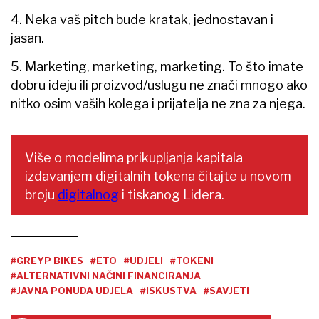
4. Neka vaš pitch bude kratak, jednostavan i
jasan.
5. Marketing, marketing, marketing. To što imate
dobru ideju ili proizvod/uslugu ne znači mnogo ako
nitko osim vaših kolega i prijatelja ne zna za njega.
Više o modelima prikupljanja kapitala
izdavanjem digitalnih tokena čitajte u novom
broju
digitalnog
i tiskanog Lidera.
#GREYP BIKES
#ETO
#UDJELI
#TOKENI
#ALTERNATIVNI NAČINI FINANCIRANJA
#JAVNA PONUDA UDJELA
#ISKUSTVA
#SAVJETI