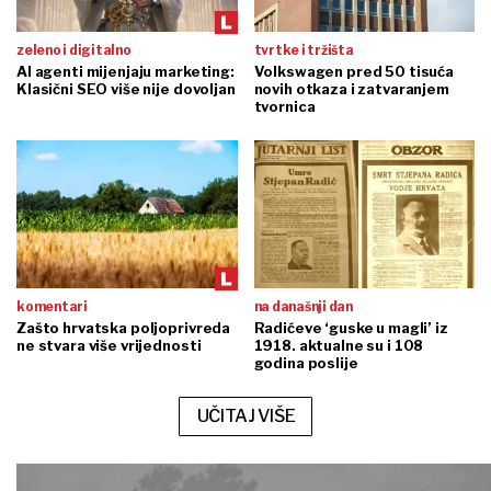
zeleno i digitalno
tvrtke i tržišta
AI agenti mijenjaju marketing:
Volkswagen pred 50 tisuća
Klasični SEO više nije dovoljan
novih otkaza i zatvaranjem
tvornica
komentari
na današnji dan
Zašto hrvatska poljoprivreda
Radićeve ‘guske u magli’ iz
ne stvara više vrijednosti
1918. aktualne su i 108
godina poslije
UČITAJ VIŠE