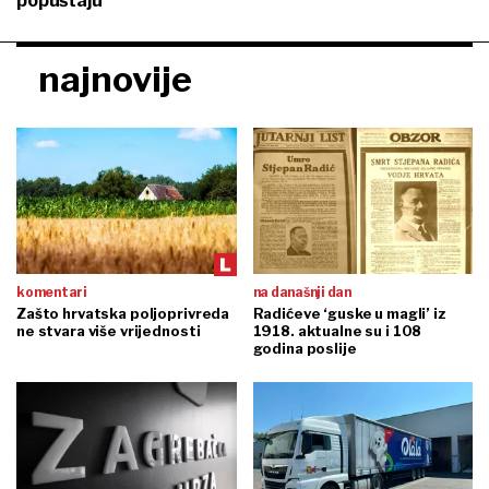
popuštaju
najnovije
komentari
na današnji dan
Zašto hrvatska poljoprivreda
Radićeve ‘guske u magli’ iz
ne stvara više vrijednosti
1918. aktualne su i 108
godina poslije