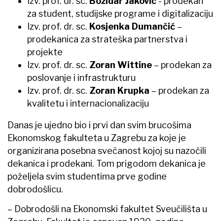
Izv. prof. dr. sc.
Božidar Jaković
- prodekan
za student, studijske programe i digitalizaciju
Izv. prof. dr. sc.
Kosjenka Dumančić
–
prodekanica za strateška partnerstva i
projekte
Izv. prof. dr. sc.
Zoran Wittine
– prodekan za
poslovanje i infrastrukturu
Izv. prof. dr. sc.
Zoran Krupka
– prodekan za
kvalitetu i internacionalizaciju
Danas je ujedno bio i prvi dan svim brucošima
Ekonomskog fakulteta u Zagrebu za koje je
organizirana posebna svečanost kojoj su nazočili
dekanica i prodekani. Tom prigodom dekanica je
poželjela svim studentima prve godine
dobrodošlicu.
– Dobrodošli na Ekonomski fakultet Sveučilišta u