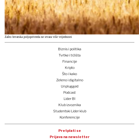
Zašto hrvatska poljoprivreda ne stvara više vrijednosti
Biznis i politika
Tvrtke i tržišta
Financije
Kripto
Što i kako
Zeleno i digitalno
Unplugged
Podcast
Lider BI
Klub izvoznika
Studentski Lider klub
Konferencije
Pretplati se
Prijava na newsletter