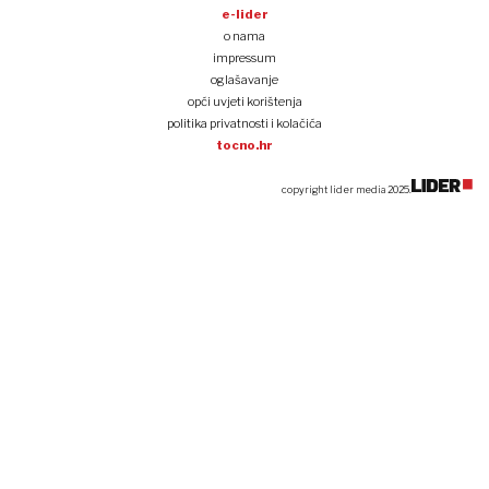
e-lider
o nama
impressum
oglašavanje
opći uvjeti korištenja
politika privatnosti i kolačića
tocno.hr
copyright lider media 2025.