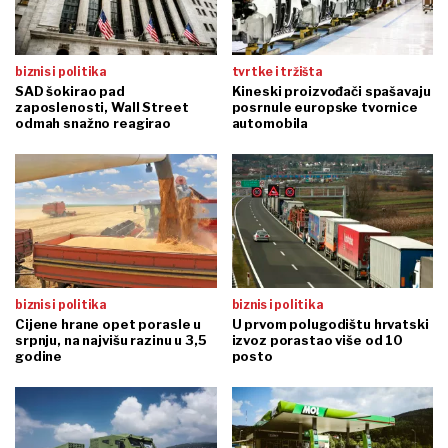
biznis i politika
tvrtke i tržišta
SAD šokirao pad
Kineski proizvođači spašavaju
zaposlenosti, Wall Street
posrnule europske tvornice
odmah snažno reagirao
automobila
biznis i politika
biznis i politika
Cijene hrane opet porasle u
U prvom polugodištu hrvatski
srpnju, na najvišu razinu u 3,5
izvoz porastao više od 10
godine
posto