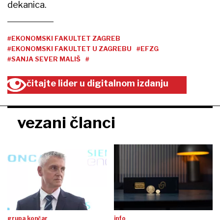
dekanica.
#EKONOMSKI FAKULTET ZAGREB
#EKONOMSKI FAKULTET U ZAGREBU
#EFZG
#SANJA SEVER MALIŠ
#
čitajte lider u digitalnom izdanju
vezani članci
grupa končar
info