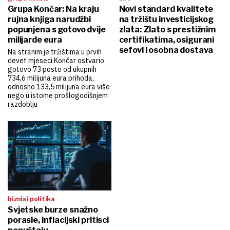
Grupa Končar: Na kraju
Novi standard kvalitete
rujna knjiga narudžbi
na tržištu investicijskog
popunjena s gotovo dvije
zlata: Zlato s prestižnim
milijarde eura
certifikatima, osigurani
sefovi i osobna dostava
Na stranim je tržištima u prvih
devet mjeseci Končar ostvario
gotovo 73 posto od ukupnih
734,6 milijuna eura prihoda,
odnosno 133,5 milijuna eura više
nego u istome prošlogodišnjem
razdoblju
biznis i politika
Svjetske burze snažno
porasle, inflacijski pritisci