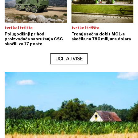
tvrtke i tržišta
tvrtke i tržišta
Polugodišnji prihodi
Tromjesečna dobit MOL-a
proizvođača naoružanja CSG
skočila na 786 milijuna dolara
skočili za 17 posto
UČITAJ VIŠE