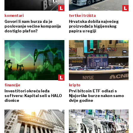
komentari
tvrtke i tržišta
Govori li nam burza da je
Hrvatska dobila najvećeg
poslovanje većine kompanija
proizvođača higijenskog
dostiglo plafon?
papira u regiji
financije
kripto
Investitori okreću leđa
Prvi bitcoin ETF odlazi s
softveru: Kapital seli u HALO
Njujorške burze nakon samo
dionice
dvije godine