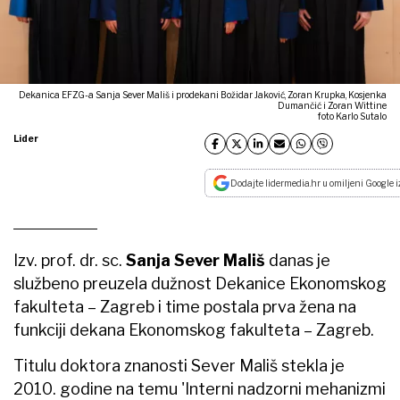
Dekanica EFZG-a Sanja Sever Mališ i prodekani Božidar Jaković, Zoran Krupka, Kosjenka
Dumančić i Zoran Wittine
foto Karlo Sutalo
Lider
Dodajte lidermedia.hr u omiljeni Google i
Izv. prof. dr. sc.
Sanja Sever Mališ
danas je
službeno preuzela dužnost Dekanice Ekonomskog
fakulteta – Zagreb i time postala prva žena na
funkciji dekana Ekonomskog fakulteta – Zagreb.
Titulu doktora znanosti Sever Mališ stekla je
2010. godine na temu 'Interni nadzorni mehanizmi