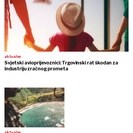
aktualno
Svjetski avioprijevoznici: Trgovinski rat škodan za
industriju zračnog prometa
aktualno