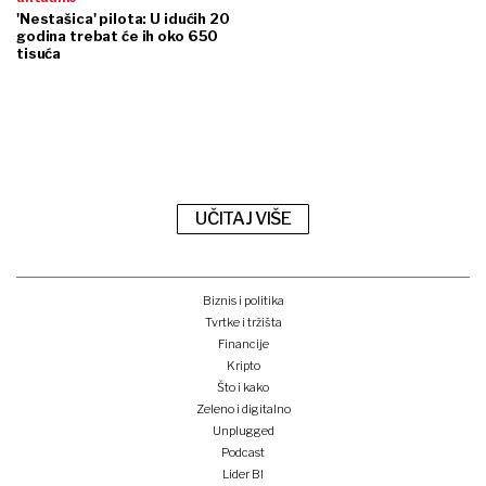
'Nestašica' pilota: U idućih 20
godina trebat će ih oko 650
tisuća
UČITAJ VIŠE
Biznis i politika
Tvrtke i tržišta
Financije
Kripto
Što i kako
Zeleno i digitalno
Unplugged
Podcast
Lider BI